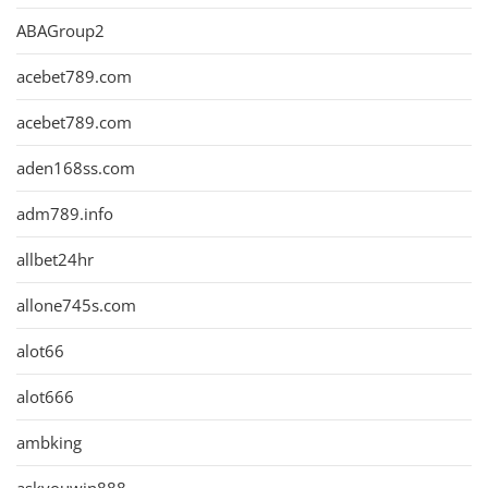
ABAGroup2
acebet789.com
acebet789.com
aden168ss.com
adm789.info
allbet24hr
allone745s.com
alot66
alot666
ambking