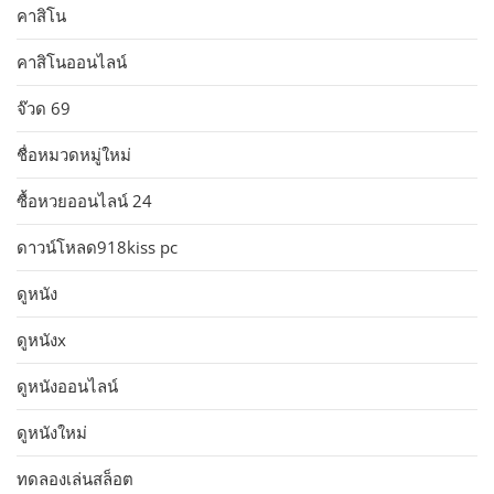
คาสิโน
คาสิโนออนไลน์
จ๊วด 69
ชื่อหมวดหมู่ใหม่
ซื้อหวยออนไลน์ 24
ดาวน์โหลด918kiss pc
ดูหนัง
ดูหนังx
ดูหนังออนไลน์
ดูหนังใหม่
ทดลองเล่นสล็อต