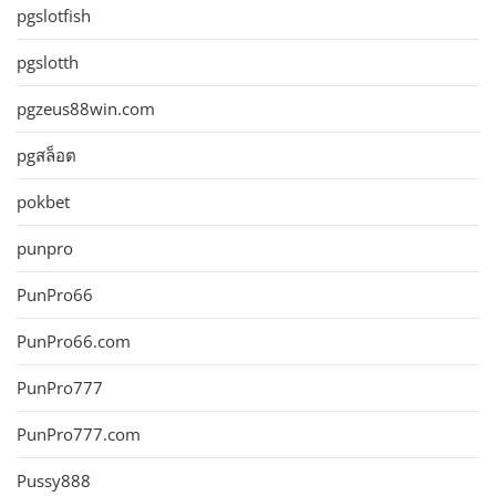
pgslotfish
pgslotth
pgzeus88win.com
pgสล็อต
pokbet
punpro
PunPro66
PunPro66.com
PunPro777
PunPro777.com
Pussy888