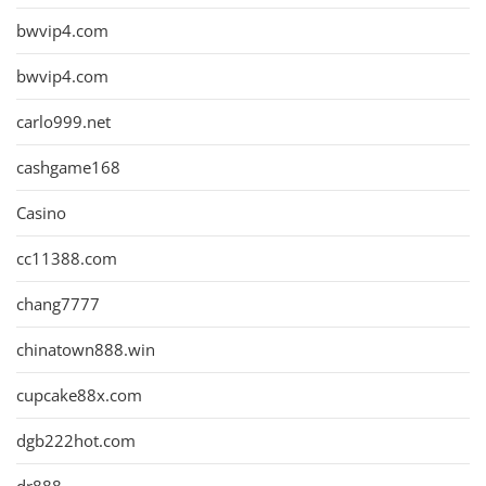
bwvip4.com
bwvip4.com
carlo999.net
cashgame168
Casino
cc11388.com
chang7777
chinatown888.win
cupcake88x.com
dgb222hot.com