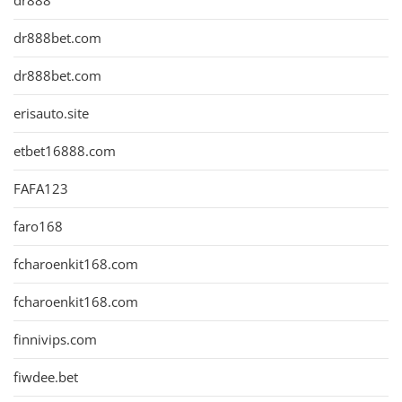
dr888
dr888bet.com
dr888bet.com
erisauto.site
etbet16888.com
FAFA123
faro168
fcharoenkit168.com
fcharoenkit168.com
finnivips.com
fiwdee.bet