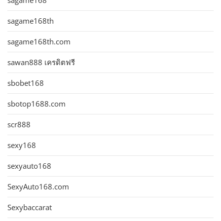
sagame168
sagame168th
sagame168th.com
sawan888 เครดิตฟรี
sbobet168
sbotop1688.com
scr888
sexy168
sexyauto168
SexyAuto168.com
Sexybaccarat