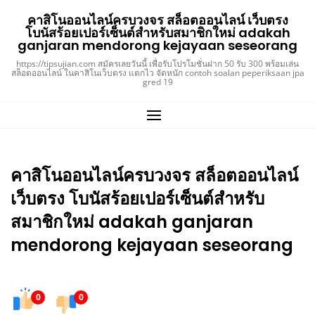
Skip
คาสิโนออนไลน์ครบวงจร สล็อตออนไลน์ เว็บตรง
to
โบนัสร้อยเปอร์เซ็นต์สำหรับสมาชิกใหม่ adakah
content
ganjaran mendorong kejayaan seseorang
https://tipsujian.com สมัครเลยวันนี้ เพื่อรับโปรโมชั่นฝาก 50 รับ 300 พร้อมเล่น
สล็อตออนไลน์ ในคาสิโนเว็บตรง แตกไว จัดหนัก contoh soalan peperiksaan jpa
gred 19
คาสิโนออนไลน์ครบวงจร สล็อตออนไลน์
เว็บตรง โบนัสร้อยเปอร์เซ็นต์สำหรับ
สมาชิกใหม่ adakah ganjaran
mendorong kejayaan seseorang
0
0