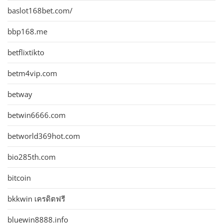
baslot168bet.com/
bbp168.me
betflixtikto
betm4vip.com
betway
betwin6666.com
betworld369hot.com
bio285th.com
bitcoin
bkkwin เครดิตฟรี
bluewin8888.info