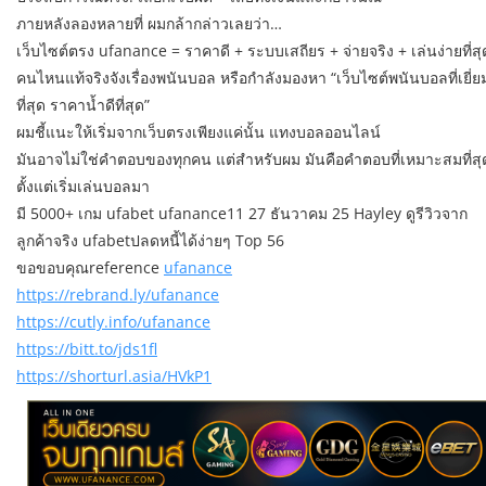
ภายหลังลองหลายที่ ผมกล้ากล่าวเลยว่า…
เว็บไซต์ตรง ufanance = ราคาดี + ระบบเสถียร + จ่ายจริง + เล่นง่ายที่สุ
คนไหนแท้จริงจังเรื่องพนันบอล หรือกำลังมองหา “เว็บไซต์พนันบอลที่เยี่ย
ที่สุด ราคาน้ำดีที่สุด”
ผมชี้แนะให้เริ่มจากเว็บตรงเพียงแค่นั้น แทงบอลออนไลน์
มันอาจไม่ใช่คำตอบของทุกคน แต่สำหรับผม มันคือคำตอบที่เหมาะสมที่สุ
ตั้งแต่เริ่มเล่นบอลมา
มี 5000+ เกม ufabet ufanance11 27 ธันวาคม 25 Hayley ดูรีวิวจาก
ลูกค้าจริง ufabetปลดหนี้ได้ง่ายๆ Top 56
ขอขอบคุณreference
ufanance
https://rebrand.ly/ufanance
https://cutly.info/ufanance
https://bitt.to/jds1fl
https://shorturl.asia/HVkP1