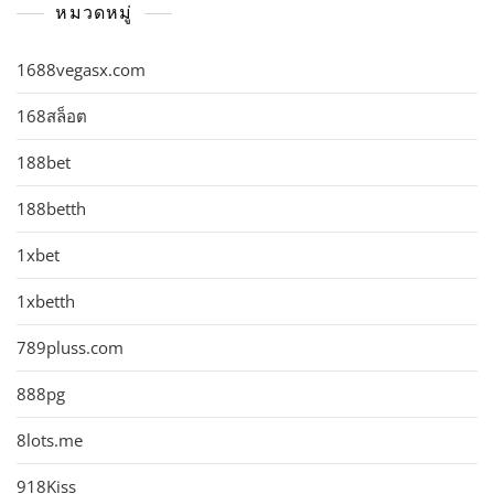
หมวดหมู่
1688vegasx.com
168สล็อต
188bet
188betth
1xbet
1xbetth
789pluss.com
888pg
8lots.me
918Kiss