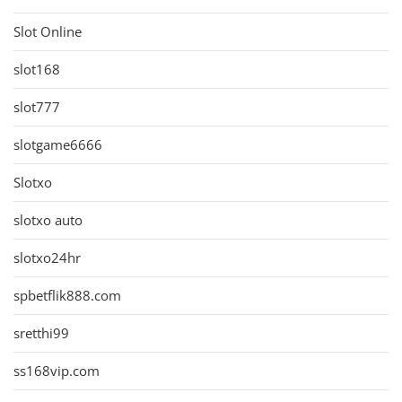
Slot Online
slot168
slot777
slotgame6666
Slotxo
slotxo auto
slotxo24hr
spbetflik888.com
sretthi99
ss168vip.com