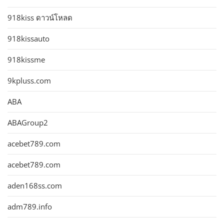
918kiss ดาวน์โหลด
918kissauto
918kissme
9kpluss.com
ABA
ABAGroup2
acebet789.com
acebet789.com
aden168ss.com
adm789.info