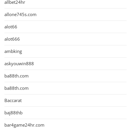
allbet24hr
allone745s.com
alot66
alot666
ambking
askyouwin888
ba88th.com
ba88th.com
Baccarat
baj88thb
bar4game24hr.com