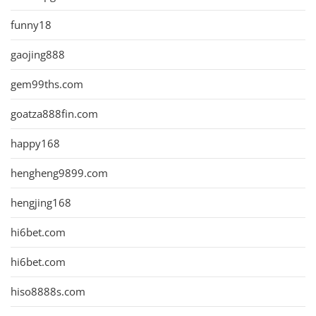
funny18
gaojing888
gem99ths.com
goatza888fin.com
happy168
hengheng9899.com
hengjing168
hi6bet.com
hi6bet.com
hiso8888s.com