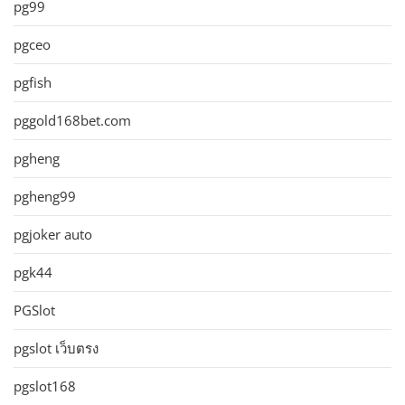
pg99
pgceo
pgfish
pggold168bet.com
pgheng
pgheng99
pgjoker auto
pgk44
PGSlot
pgslot เว็บตรง
pgslot168