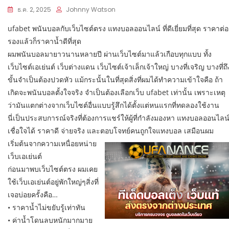
ธ.ค. 2, 2025
Johnny Watson
ufabet พนันบอลกับเว็บไซต์ตรง แทงบอลออนไลน์ ที่ดีเยี่ยมที่สุด ราคาต่อ
รองแล้วก็ราคาน้ำดีที่สุด
ผมพนันบอลมายาวนานหลายปี ผ่านเว็บไซต์มาแล้วเกือบทุกแบบ ทั้ง
เว็บไซต์เอเย่นต์ เว็บต่างแดน เว็บไซต์เจ้าเล็กเจ้าใหญ่ บางที่เจริญ บางที่ถึ
ขั้นจำเป็นต้องปวดหัว แม้กระนั้นในที่สุดสิ่งที่ผมได้ทำความเข้าใจคือ ถ้า
เกิดจะพนันบอลตั้งใจจริง จำเป็นต้องเลือกเว็บ ufabet เท่านั้น เพราะเหตุ
ว่ามันแตกต่างจากเว็บไซต์อื่นแบบรู้สึกได้ตั้งแต่หนแรกที่ทดลองใช้งาน
นี่เป็นประสบการณ์จริงที่ต้องการแชร์ให้ผู้ที่กำลังมองหา แทงบอลออนไลน
เชื่อใจได้ ราคาดี จ่ายจริง และตอบโจทย์คนถูกใจแทงบอล เสมือนผม
เริ่มต้นจากความเหนื่อยหน่าย
เว็บเอเย่นต์
ก่อนมาพบเว็บไซต์ตรง ผมเคย
ใช้เว็บเอเย่นต์อยู่พักใหญ่ๆสิ่งที่
เจอบ่อยครั้งคือ…
• ราคาน้ำไม่ขยับรู้เท่าทัน
• ค่าน้ำโดนลบหนักมากมาย