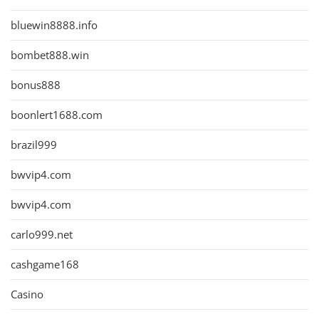
bluewin8888.info
bombet888.win
bonus888
boonlert1688.com
brazil999
bwvip4.com
bwvip4.com
carlo999.net
cashgame168
Casino