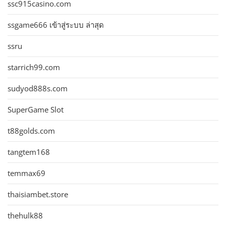
ssc915casino.com
ssgame666 เข้าสู่ระบบ ล่าสุด
ssru
starrich99.com
sudyod888s.com
SuperGame Slot
t88golds.com
tangtem168
temmax69
thaisiambet.store
thehulk88