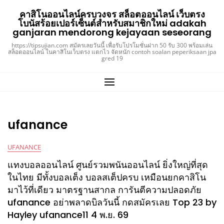
Skip
คาสิโนออนไลน์ครบวงจร สล็อตออนไลน์ เว็บตรง
to
โบนัสร้อยเปอร์เซ็นต์สำหรับสมาชิกใหม่ adakah
content
ganjaran mendorong kejayaan seseorang
https://tipsujian.com สมัครเลยวันนี้ เพื่อรับโปรโมชั่นฝาก 50 รับ 300 พร้อมเล่น
สล็อตออนไลน์ ในคาสิโนเว็บตรง แตกไว จัดหนัก contoh soalan peperiksaan jpa
gred 19
ufanance
UFANANCE
แทงบอลออนไลน์ ศูนย์รวมพนันออนไลน์ ยิ่งใหญ่ที่สุด
ในไทย มีทั้งบอลเต็ง บอลสเต็ปครบ เหมือนยกคาสิโน
มาไว้ที่เดียว มาตรฐานสากล การันตีความปลอดภัย
ufanance อย่าพลาดบิลวันนี้ กดสมัครเลย Top 23 by
Hayley ufanance11 4 พ.ย. 69