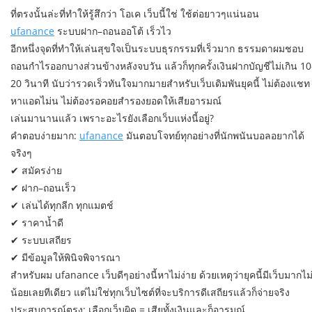
ที่ตรงนั้นล่ะที่ทำให้รู้สึกว่า โอเค เว็บนี้ใช่ ใช้ต่อยาวๆแน่นอน
ufanance
ระบบฝาก–ถอนออโต้ เร็วไว
อีกหนึ่งจุดที่ทำให้เล่นสุขใจเป็นระบบธุรกรรมที่เร็วมาก ธรรมดาผมชอบ
ถอนกำไรออกบางส่วนข้างหลังจบวัน แล้วก็ทุกครั้งเงินฝากบัญชีไม่เกิน 10
20 วินาที นับว่ารวดเร็วทันใจมากมายสำหรับเว็บเดิมพันยุคนี้ ไม่ต้องแชท
หาแอดไม่น ไม่ต้องรอคอยสำรองยอดให้เสียอารมณ์
เล่นมานานแล้ว เพราะอะไรยังเลือกเว็บแห่งนี้อยู่?
คำตอบง่ายมาก:
ufanance
มันตอบโจทย์ทุกอย่างที่นักพนันบอลอยากได้
จริงๆ
✔ สมัครง่าย
✔ ฝาก–ถอนเร็ว
✔ เล่นได้ทุกลีก ทุกแมตช์
✔ ราคาน้ำดี
✔ ระบบเสถียร
✔ มีข้อมูลให้พินิจพิจารณา
สำหรับผม ufanance เว็บดีๆอย่างนี้หาไม่ง่าย ด้วยเหตุว่ายุคนี้มีเว็บมากไม
น้อยเลยทีเดียว แต่ไม่ใช่ทุกเว็บไซต์ที่จะบริการดีเสถียรแล้วก็จ่ายจริง
ประสบการณ์ตรง: เลือกเว็บผิด = เสียทั้งเงินและก็อารมณ์