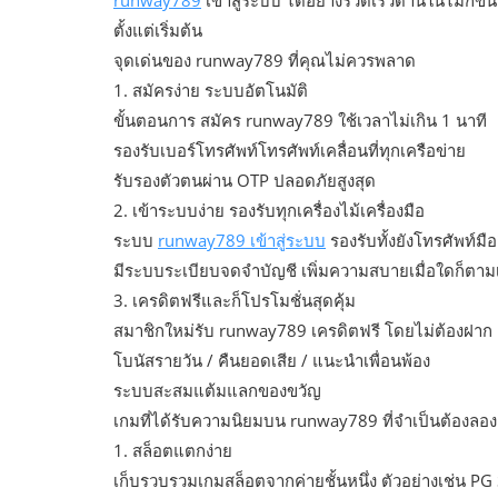
runway789
เข้าสู่ระบบ ได้อย่างรวดเร็วด้านในไม่กี่
ตั้งแต่เริ่มต้น
จุดเด่นของ runway789 ที่คุณไม่ควรพลาด
1. สมัครง่าย ระบบอัตโนมัติ
ขั้นตอนการ สมัคร runway789 ใช้เวลาไม่เกิน 1 นาที
รองรับเบอร์โทรศัพท์โทรศัพท์เคลื่อนที่ทุกเครือข่าย
รับรองตัวตนผ่าน OTP ปลอดภัยสูงสุด
2. เข้าระบบง่าย รองรับทุกเครื่องไม้เครื่องมือ
ระบบ
runway789 เข้าสู่ระบบ
รองรับทั้งยังโทรศัพท์มื
มีระบบระเบียบจดจำบัญชี เพิ่มความสบายเมื่อใดก็ตามเ
3. เครดิตฟรีและก็โปรโมชั่นสุดคุ้ม
สมาชิกใหม่รับ runway789 เครดิตฟรี โดยไม่ต้องฝาก
โบนัสรายวัน / คืนยอดเสีย / แนะนำเพื่อนพ้อง
ระบบสะสมแต้มแลกของขวัญ
เกมที่ได้รับความนิยมบน runway789 ที่จำเป็นต้องลอง
1. สล็อตแตกง่าย
เก็บรวบรวมเกมสล็อตจากค่ายชั้นหนึ่ง ตัวอย่างเช่น PG