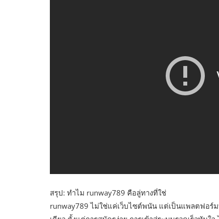
สรุป: ทำไม runway789 คือลู่ทางที่ใช่
runway789 ไม่ใช่แค่เว็บไซต์พนัน แต่เป็นแพลตฟอร์
เดียว ตั้งแต่การสมัครง่าย การเข้าสู่ระบบรวดเร็วทันใจ ไ