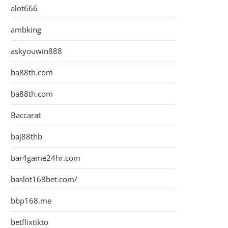
alot666
ambking
askyouwin888
ba88th.com
ba88th.com
Baccarat
baj88thb
bar4game24hr.com
baslot168bet.com/
bbp168.me
betflixtikto