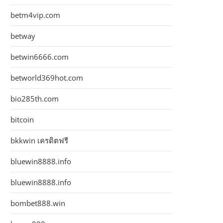
betm4vip.com
betway
betwin6666.com
betworld369hot.com
bio285th.com
bitcoin
bkkwin เครดิตฟรี
bluewin8888.info
bluewin8888.info
bombet888.win