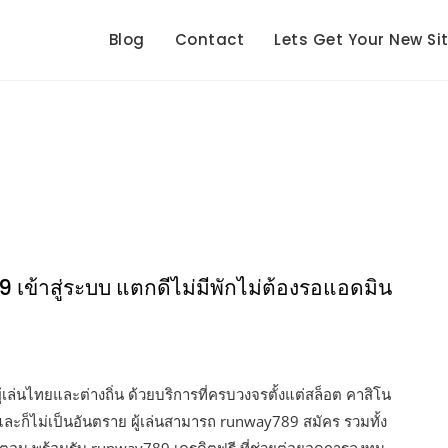
Blog
Contact
Lets Get Your New Si
้าสู่ระบบ แตกดีไม่มีพักไม่ต้องรอแอดมิน
ล่นไทยและต่างถิ่น ด้วยบริการที่ครบวงจรตั้งแต่สล็อต คาสิโน
ะก็ไม่เป็นอันตราย ผู้เล่นสามารถ runway789 สมัคร รวมทั้ง