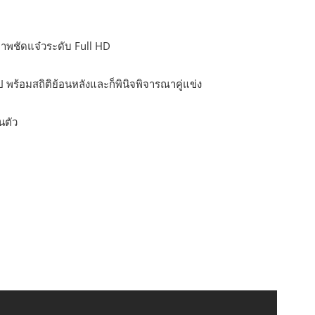
ภาพชัดแจ๋วระดับ Full HD
ป พร้อมสถิติย้อนหลังและก็พินิจพิจารณาคู่แข่ง
นตัว