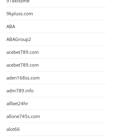
918kissme
9kpluss.com
ABA
ABAGroup2
acebet789.com
acebet789.com
aden168ss.com
adm789.info
allbet24hr
allone745s.com
alot66