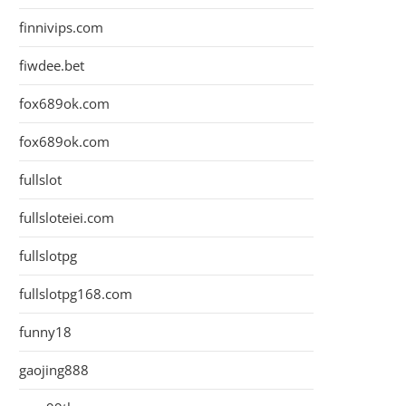
finnivips.com
fiwdee.bet
fox689ok.com
fox689ok.com
fullslot
fullsloteiei.com
fullslotpg
fullslotpg168.com
funny18
gaojing888