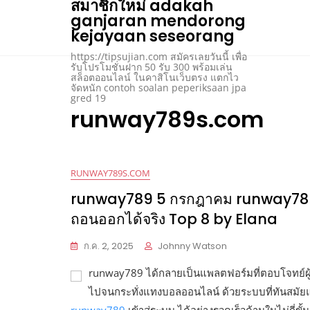
สมาชิกใหม่ adakah
Skip
ganjaran mendorong
to
kejayaan seseorang
content
https://tipsujian.com สมัครเลยวันนี้ เพื่อ
รับโปรโมชั่นฝาก 50 รับ 300 พร้อมเล่น
สล็อตออนไลน์ ในคาสิโนเว็บตรง แตกไว
จัดหนัก contoh soalan peperiksaan jpa
gred 19
runway789s.com
RUNWAY789S.COM
runway789 5 กรกฎาคม runway789 เข
ถอนออกได้จริง Top 8 by Elana
ก.ค. 2, 2025
Johnny Watson
runway789 ได้กลายเป็นแพลตฟอร์มที่ตอบโจทย์ผู้เ
ไปจนกระทั่งแทงบอลออนไลน์ ด้วยระบบที่ทันสมัยแล