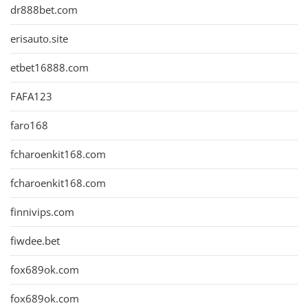
dr888bet.com
erisauto.site
etbet16888.com
FAFA123
faro168
fcharoenkit168.com
fcharoenkit168.com
finnivips.com
fiwdee.bet
fox689ok.com
fox689ok.com