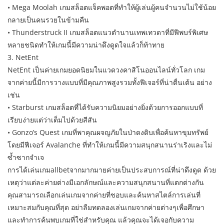
• Mega Moolah เกมสล็อตแจ็คพอตที่ทำให้ผู้เล่นผู้คนจำนวนไม่ใช้น้อย
กลายเป็นคนรวยในข้ามคืน
• Thunderstruck II เกมสล็อตแนวตำนานเทพเทวดาที่มีฟีพบร์พิเศษ
หลายชนิดทำให้เกมนี้มีความน่าดึงดูดใจแล้วก็ท้าทาย
3. NetEnt
NetEnt เป็นค่ายเกมยอดนิยมในแวดวงคาสิโนออนไลน์ทั่วโลก เกม
จากค่ายนี้มีการวางแบบที่มีคุณภาพสูงรวมทั้งฟีเจอร์ที่น่าตื่นเต้น อย่าง
เช่น
• Starburst เกมสล็อตที่ได้รับความนิยมอย่างยิ่งด้วยการออกแบบที่
เรียบง่ายแต่ว่าเต็มไปด้วยสีสัน
• Gonzo’s Quest เกมที่พาคุณผจญภัยในป่าดงดิบเพื่อค้นหาขุมทรัพย์
โดยมีฟีเจอร์ Avalanche ที่ทำให้เกมนี้มีความสนุกสนานร่าเริงและไม่
ซ้ำซากจำเจ
การได้เล่นเกมallbetจากมากมายค่ายเป็นประสบการณ์ที่น่าดึงดูด ด้วย
เหตุว่าแต่ละค่ายต่างมีเอกลักษณ์และความสนุกสนานที่แตกต่างกัน
คุณสามารถเลือกเล่นเกมจากค่ายที่ชอบและค้นหาสไตล์การเล่นที่
เหมาะสมกับคุณที่สุด อย่าลืมทดลองเล่นเกมจากค่ายต่างๆเพื่อศึกษา
และทำการค้นพบเกมที่ใช่สำหรับคุณ แล้วคุณจะได้เจอกับความ