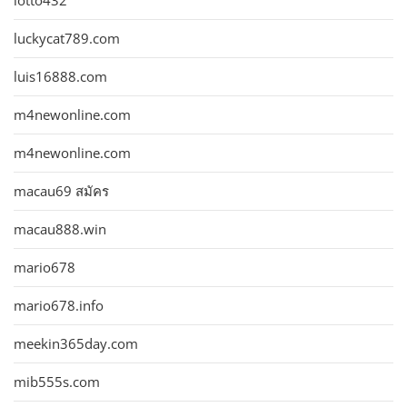
lotto432
luckycat789.com
luis16888.com
m4newonline.com
m4newonline.com
macau69 สมัคร
macau888.win
mario678
mario678.info
meekin365day.com
mib555s.com