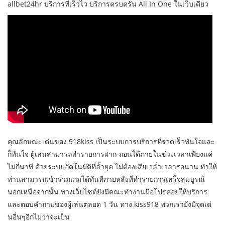
allbet24hr บริการที่เร็วไว บริการครบครัน All In One ในเว็บเดียว
คุณลักษณะเด่นของ 918kiss เป็นระบบการบริการที่รวดเร็วทันใจและ
ก็ทันใจ ผู้เล่นสามารถทำรายการฝาก-ถอนได้ภายในช่วงเวลาเพียงแค่
ไม่กี่นาที ด้วยระบบอัตโนมัติที่ล้ำยุค ไม่ต้องเสียเวล่ำเวลารอนาน ทำให้
ท่านสามารถเข้าร่วมเกมได้ทันทีภายหลังที่ทำรายการเสร็จสมบูรณ์
นอกเหนือจากนั้น ทางเว็บไซต์ยังมีคณะทำงานมือโปรคอยให้บริการ
และตอบคำถามของผู้เล่นตลอด 1 วัน ทาง kiss918 พวกเรายังมีจุดเด่
นอื่นๆอีกไม่ว่าจะเป็น