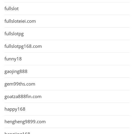
fullslot
fullsloteiei.com
fullslotpg
fullslotpg168.com
funny18
gaojing888
gem99ths.com
goatza888fin.com
happy168
hengheng9899.com