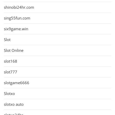
shinobi24hr.com
sing55fun.com
six9game.win
Slot
Slot Online
slot168
slot777
slotgame6666
Slotxo
slotxo auto