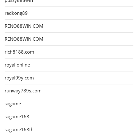
pussy888win
redkong89
RENO88WIN.COM
RENO88WIN.COM
rich8188.com
royal online
royal99y.com
runway789s.com
sagame
sagame168
sagame168th