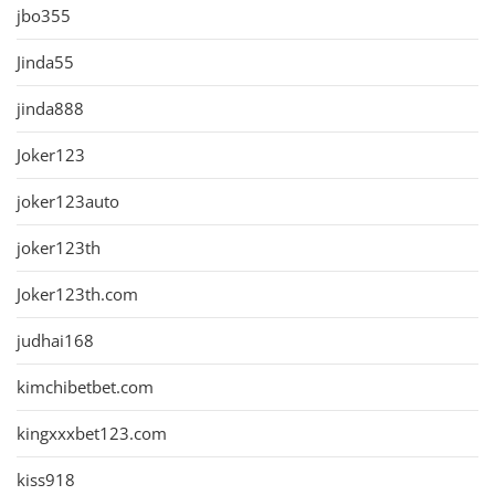
jbo355
Jinda55
jinda888
Joker123
joker123auto
joker123th
Joker123th.com
judhai168
kimchibetbet.com
kingxxxbet123.com
kiss918