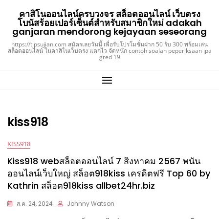
Skip
คาสิโนออนไลน์ครบวงจร สล็อตออนไลน์ เว็บตรง
to
โบนัสร้อยเปอร์เซ็นต์สำหรับสมาชิกใหม่ adakah
content
ganjaran mendorong kejayaan seseorang
https://tipsujian.com สมัครเลยวันนี้ เพื่อรับโปรโมชั่นฝาก 50 รับ 300 พร้อมเล่น
สล็อตออนไลน์ ในคาสิโนเว็บตรง แตกไว จัดหนัก contoh soalan peperiksaan jpa
gred 19
kiss918
KISS918
Kiss918 webสล็อตออนไลน์ 7 สิงหาคม 2567 พนัน
ออนไลน์เว็บใหญ่ สล็อต918kiss เครดิตฟรี Top 60 by
Kathrin สล็อต918kiss allbet24hr.biz
ส.ค. 24, 2024
Johnny Watson