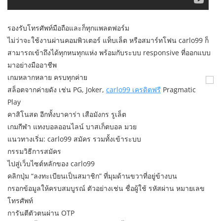
รองรับโทรศัพท์มือถือและก็ทุกแพลตฟอร์ม
ไม่ว่าจะใช้งานผ่านคอมพิวเตอร์ แท็บเล็ต หรือสมาร์ทโฟน carlo99 ก็
สามารถเข้าถึงได้ทุกหนทุกแห่ง พร้อมกับระบบ responsive ที่ออกแบบ
มาอย่างมืออาชีพ
เกมหลากหลาย ครบทุกค่าย
สล็อตจากค่ายดัง เช่น PG, Joker,
carlo99 เครดิตฟรี
Pragmatic
Play
คาสิโนสด อีกทั้งบาคาร่า เสือมังกร รูเล็ต
เกมกีฬา แทงบอลออนไลน์ บาสเก็ตบอล มวย
แนวทางเริ่ม: carlo99 สมัคร รวมทั้งเข้าระบบ
กรรมวิธีการสมัคร
ไปสู่เว็บไซต์หลักของ carlo99
คลิกปุ่ม “ลงทะเบียนเป็นสมาชิก” ที่มุมด้านขวาที่อยู่ข้างบน
กรอกข้อมูลให้ครบสมบูรณ์ ตัวอย่างเช่น ชื่อผู้ใช้ รหัสผ่าน หมายเลข
โทรศัพท์
การันตีตัวตนผ่าน OTP