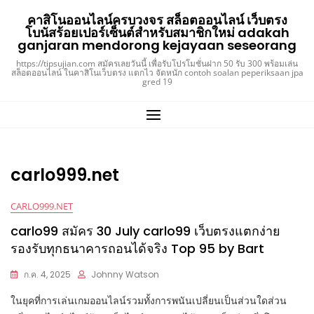
Skip
คาสิโนออนไลน์ครบวงจร สล็อตออนไลน์ เว็บตรง
to
โบนัสร้อยเปอร์เซ็นต์สำหรับสมาชิกใหม่ adakah
content
ganjaran mendorong kejayaan seseorang
https://tipsujian.com สมัครเลยวันนี้ เพื่อรับโปรโมชั่นฝาก 50 รับ 300 พร้อมเล่น
สล็อตออนไลน์ ในคาสิโนเว็บตรง แตกไว จัดหนัก contoh soalan peperiksaan jpa
gred 19
carlo999.net
CARLO999.NET
carlo99 สมัคร 30 July carlo99 เว็บตรงแตกง่าย
รองรับทุกธนาคารถอนได้จริง Top 95 by Bart
ก.ค. 4, 2025
Johnny Watson
ในยุคที่การเล่นเกมออนไลน์รวมทั้งการพนันเปลี่ยนเป็นส่วนใดส่วน