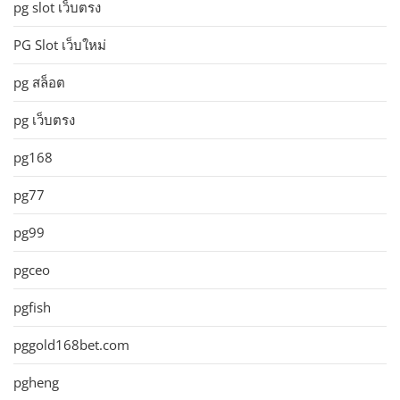
pg slot เว็บตรง
PG Slot เว็บใหม่
pg สล็อต
pg เว็บตรง
pg168
pg77
pg99
pgceo
pgfish
pggold168bet.com
pgheng