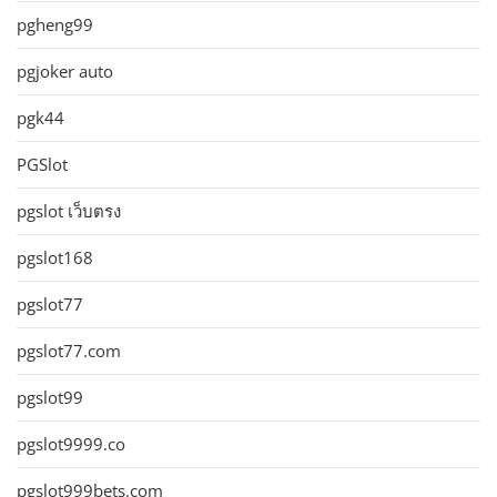
pgheng99
pgjoker auto
pgk44
PGSlot
pgslot เว็บตรง
pgslot168
pgslot77
pgslot77.com
pgslot99
pgslot9999.co
pgslot999bets.com