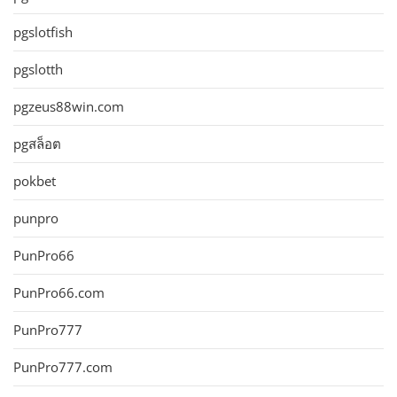
pgslotfish
pgslotth
pgzeus88win.com
pgสล็อต
pokbet
punpro
PunPro66
PunPro66.com
PunPro777
PunPro777.com