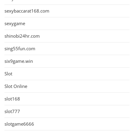
sexybaccarat168.com
sexygame
shinobi24hr.com
sing55fun.com
six9game.win
Slot
Slot Online
slot168
slot777
slotgame6666