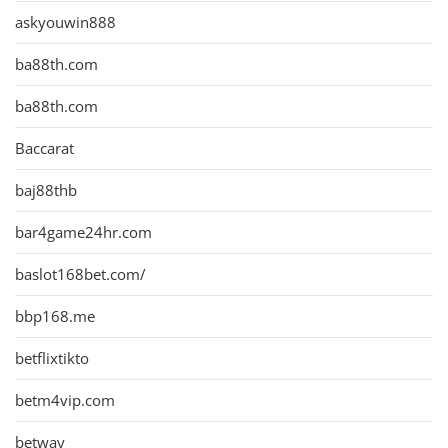
askyouwin888
ba88th.com
ba88th.com
Baccarat
baj88thb
bar4game24hr.com
baslot168bet.com/
bbp168.me
betflixtikto
betm4vip.com
betway