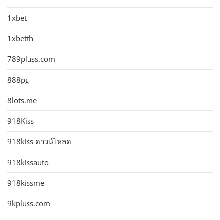
1xbet
1xbetth
789pluss.com
888pg
8lots.me
918Kiss
918kiss ดาวน์โหลด
918kissauto
918kissme
9kpluss.com