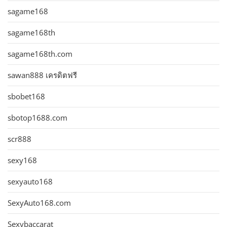
sagame168
sagame168th
sagame168th.com
sawan888 เครดิตฟรี
sbobet168
sbotop1688.com
scr888
sexy168
sexyauto168
SexyAuto168.com
Sexybaccarat