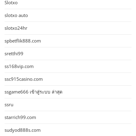
Slotxo
slotxo auto
slotxo24hr
spbetflik888.com
sretthi99
ss168vip.com
ssc915casino.com
ssgame666 เข้าสู่ระบบ ล่าสุด
ssru
starrich99.com
sudyod888s.com