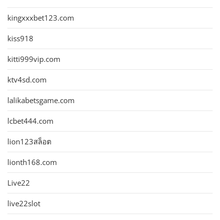
kingxxxbet123.com
kiss918
kitti999vip.com
ktv4sd.com
lalikabetsgame.com
lcbet444.com
lion123สล็อต
lionth168.com
Live22
live22slot