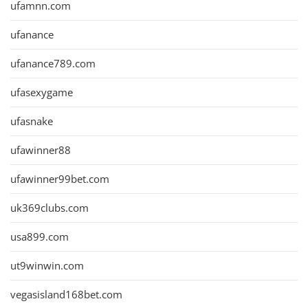
ufamnn.com
ufanance
ufanance789.com
ufasexygame
ufasnake
ufawinner88
ufawinner99bet.com
uk369clubs.com
usa899.com
ut9winwin.com
vegasisland168bet.com