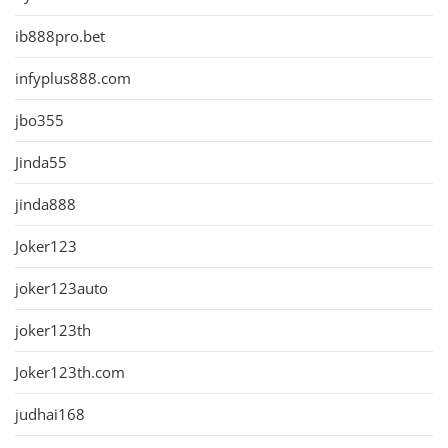
ib888pro.bet
infyplus888.com
jbo355
Jinda55
jinda888
Joker123
joker123auto
joker123th
Joker123th.com
judhai168