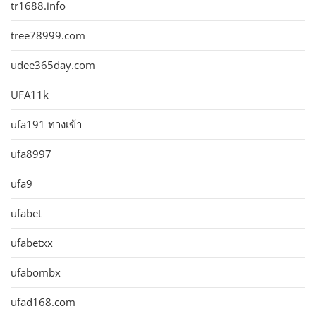
tr1688.info
tree78999.com
udee365day.com
UFA11k
ufa191 ทางเข้า
ufa8997
ufa9
ufabet
ufabetxx
ufabombx
ufad168.com