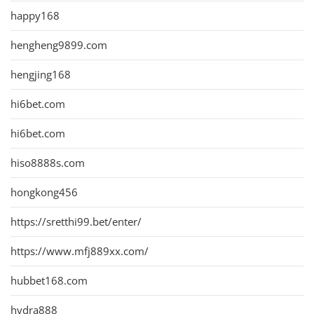
happy168
hengheng9899.com
hengjing168
hi6bet.com
hi6bet.com
hiso8888s.com
hongkong456
https://sretthi99.bet/enter/
https://www.mfj889xx.com/
hubbet168.com
hydra888