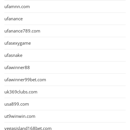
ufamnn.com
ufanance
ufanance789.com
ufasexygame
ufasnake
ufawinner88
ufawinner99bet.com
uk369clubs.com
usa899.com
ut9winwin.com
vegasisland168bet.com