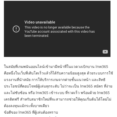
ในสมัยที่เกมพนันออนไลน์เข้ามามีหน้าที่ในแวดวงเบิกบาน lnw365
คือหนึ่งในเว็บที่เติบโตเร็วแล้วก็ได้รับความนิยมสูงสุด ด้วยระบบการใช้
แรงงานที่นำสมัย การให้บริการเกมจากค่ายชั้นแนวหน้า และสิทธิ
ประโยชน์ที่ตอบโจทย์ผู้เล่นทุกระดับ ไม่ว่าจะเป็น lnw365 สมัคร ที่ง่าย
และไม่ซับซ้อน หรือ lnw365 เข้าระบบ ที่รวดเร็ว พร้อมด้วย lnw365
เครดิตฟรี สำหรับสมาชิกใหม่ที่จะสามารถช่วยให้คุณเริ่มต้นได้โดยไม่
ต้องลงทุนแม้กระทั้งบาทเดียว
ข้อดีของ lnw365 ที่ผู้เล่นต้องทราบ