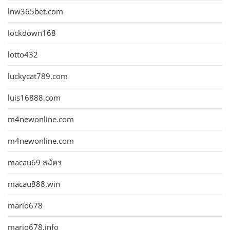
lnw365bet.com
lockdown168
lotto432
luckycat789.com
luis16888.com
m4newonline.com
m4newonline.com
macau69 สมัคร
macau888.win
mario678
mario678.info