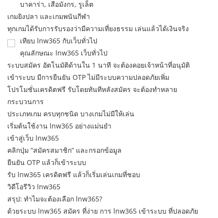
บาคาร่า, เสือมังกร, รูเล็ต
เกมยิงปลา และเกมพนันกีฬา
ทุกเกมได้รับการรับรองว่ามีความเที่ยงธรรม เล่นแล้วได้เงินจริง
เทียบ lnw365 กับเว็บทั่วไป
คุณลักษณะ lnw365 เว็บทั่วไป
ระบบสมัคร อัตโนมัติด้านใน 1 นาที จะต้องคอยเจ้าหน้าที่อนุมัติ
เข้าระบบ มีการยืนยัน OTP ไม่มีระบบความปลอดภัยเพิ่ม
โปรโมชั่นเครดิตฟรี รับโดยทันทีหลังสมัคร จะต้องทำหลาย
กระบวนการ
ประเภทเกม ครบทุกชนิด บางเกมไม่มีให้เล่น
เริ่มต้นใช้งาน lnw365 อย่างแม่นยำ
เข้าสู่เว็บ lnw365
คลิกปุ่ม “สมัครสมาชิก” และกรอกข้อมูล
ยืนยัน OTP แล้วก็เข้าระบบ
รับ lnw365 เครดิตฟรี แล้วก็เริ่มเล่นเกมที่ชอบ
วิดีโอรีวิว lnw365
สรุป: ทำไมจะต้องเลือก lnw365?
ด้วยระบบ lnw365 สมัคร ที่ง่าย การ lnw365 เข้าระบบ ที่ปลอดภัย