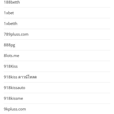
188betth
1xbet
1xbetth
789pluss.com
888pg
8lots.me
918Kiss
918kiss ดาวน์โหลด
918kissauto
918kissme
9kpluss.com