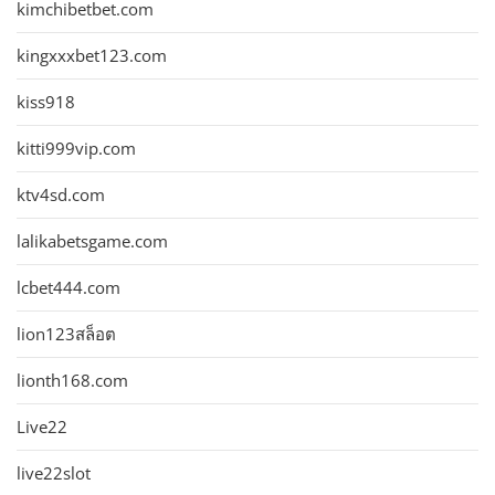
kimchibetbet.com
kingxxxbet123.com
kiss918
kitti999vip.com
ktv4sd.com
lalikabetsgame.com
lcbet444.com
lion123สล็อต
lionth168.com
Live22
live22slot