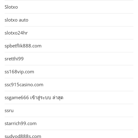
Slotxo
slotxo auto
slotxo24hr
spbetflik888.com
sretthi99
ss168vip.com
ssc915casino.com
ssgame666 เข้าสู่ระบบ ล่าสุด
ssru
starrich99.com
sudyod888s.com