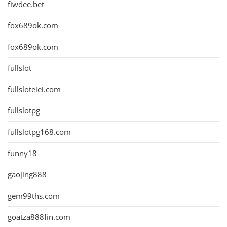
fiwdee.bet
fox689ok.com
fox689ok.com
fullslot
fullsloteiei.com
fullslotpg
fullslotpg168.com
funny18
gaojing888
gem99ths.com
goatza888fin.com