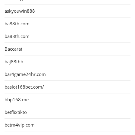
askyouwin888
ba88th.com
ba88th.com
Baccarat
baj88thb
bar4game24hr.com
baslot168bet.com/
bbp168.me
betflixtikto
betm4vip.com