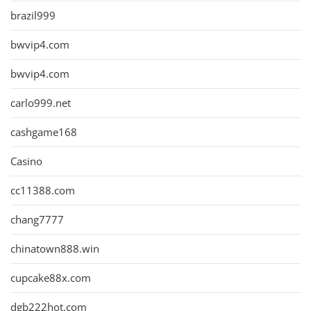
brazil999
bwvip4.com
bwvip4.com
carlo999.net
cashgame168
Casino
cc11388.com
chang7777
chinatown888.win
cupcake88x.com
dgb222hot.com