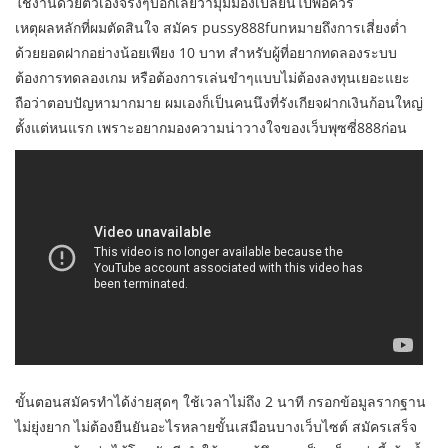
ใช้งานด้วยตัวเองจริงๆบอกเลยว่ามุมมองเปลี่ยนไปพอควร
เหตุผลหลักที่ผมตัดสินใจ สมัคร pussy888funหมายถึงการเสี่ยงต่ำ
ด้วยยอดฝากอย่างน้อยเพียง 10 บาท สำหรับผู้ที่อยากทดลองระบบ
ต้องการทดลองเกม หรือต้องการเล่นขำๆแบบไม่ต้องลงทุนเยอะแยะ
ถือว่าตอบปัญหามากมาย ผมเองก็เป็นคนนึงที่รังเกียจฝากเงินก้อนใหญ่
ตั้งแต่หนแรก เพราะอยากมองความน่าวางใจของเว็บพุซซี่888ก่อน
ขั้นตอนสมัครทำได้ง่ายสุดๆ ใช้เวลาไม่ถึง 2 นาที กรอกข้อมูลรากฐาน
ไม่ยุ่งยาก ไม่ต้องยืนยันอะไรหลายขั้นเสมือนบางเว็บไซต์ สมัครเสร็จ