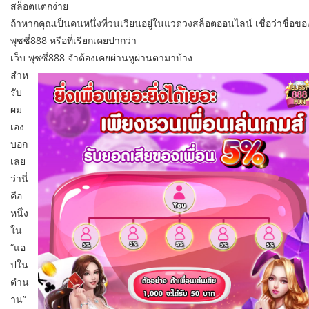
สล็อตแตกง่าย
ถ้าหากคุณเป็นคนหนึ่งที่วนเวียนอยู่ในแวดวงสล็อตออนไลน์ เชื่อว่าชื่อขอ
พุซซี่888 หรือที่เรียกเคยปากว่า
เว็บ พุซซี่888 จำต้องเคยผ่านหูผ่านตามาบ้าง
สำห
รับ
ผม
เอง
บอก
เลย
ว่านี่
คือ
หนึ่ง
ใน
“แอ
ปใน
ตำน
าน”