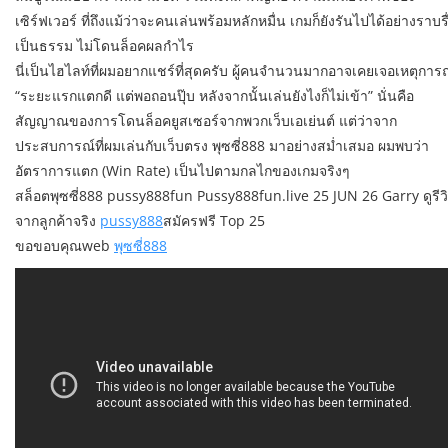
เซิร์ฟเวอร์ ที่ถึงแม้ว่าจะคนเล่นพร้อมหลักหมื่น เกมก็ยังรันไปได้อย่างราบรื
เป็นธรรม ไม่โดนล็อคผลกำไร
นี่เป็นไฮไลท์ที่ผมอยากแชร์ที่สุดครับ ผู้คนจำนวนมากอาจเคยเจอเหตุการณ์
“ระยะแรกแตกดี แต่พอถอนปุ๊บ หลังจากนั้นเล่นยังไงก็ไม่เข้า” นั่นคือ
สัญญาณของการโดนล็อคยูสเซอร์จากพวกเว็บเอเย่นต์ แต่ว่าจาก
ประสบการณ์ที่ผมเล่นกับเว็บตรง พุซซี่888 มาอย่างสม่ำเสมอ ผมพบว่า
อัตราการแตก (Win Rate) เป็นไปตามกลไกของเกมจริงๆ
สล็อตพุซซี่888 pussy888fun Pussy888fun.live 25 JUN 26 Garry ดูรีว
จากลูกค้าจริง
pussy888
สมัครฟรี Top 25
ขอขอบคุณweb
พุซซี่888