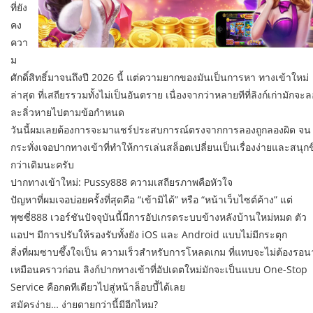
ที่ยัง
คง
ควา
ม
ศักดิ์สิทธิ์มาจนถึงปี 2026 นี้ แต่ความยากของมันเป็นการหา ทางเข้าใหม่
ล่าสุด ที่เสถียรรวมทั้งไม่เป็นอันตราย เนื่องจากว่าหลายทีที่ลิงก์เก่ามักจะ
ละลิ่วหายไปตามข้อกำหนด
วันนี้ผมเลยต้องการจะมาแชร์ประสบการณ์ตรงจากการลองถูกลองผิด จน
กระทั่งเจอปากทางเข้าที่ทำให้การเล่นสล็อตเปลี่ยนเป็นเรื่องง่ายและสนุกข
กว่าเดิมนะครับ
ปากทางเข้าใหม่: Pussy888 ความเสถียรภาพคือหัวใจ
ปัญหาที่ผมเจอบ่อยครั้งที่สุดคือ “เข้ามิได้” หรือ “หน้าเว็บไซต์ค้าง” แต่
พุซซี่888 เวอร์ชันปัจจุบันนี้มีการอัปเกรดระบบข้างหลังบ้านใหม่หมด ตัว
แอปฯ มีการปรับให้รองรับทั้งยัง iOS และ Android แบบไม่มีกระตุก
สิ่งที่ผมซาบซึ้งใจเป็น ความเร็วสำหรับการโหลดเกม ที่แทบจะไม่ต้องรอ
เหมือนคราวก่อน ลิงก์ปากทางเข้าที่อัปเดตใหม่มักจะเป็นแบบ One-Stop
Service คือกดทีเดียวไปสู่หน้าล็อบบี้ได้เลย
สมัครง่าย… ง่ายดายกว่านี้มีอีกไหม?