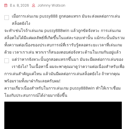
มิ.ย. 8, 2026
Johnny Watson
เมื่อการเล่นเกม pussy888 ถูกสอดแทรก มันจะส่งผลต่อการเล่น
สล็อตยังไง
จะทำเช่นไรถ้าเล่นเกม pussy888win แล้วถูกขัดจังหวะ การเล่นเกม
สล็อตไม่ได้มีแค่ผลลัพธ์ที่เกิดขึ้นในแต่ละรอบเท่านั้น แม้กระนั้นมันรวม
ทั้งความต่อเนื่องของประสบการณ์ที่เรารับรู้ตลอดระยะเวลาที่เล่นเกม
ด้วย เวลาเราเล่น พวกเราก็สนองตอบต่อจังหวะด้านในเกมกันอยู่แล้ว
แต่ว่าหากจังหวะนั้นถูกสอดแทรกขึ้นมา มันจะมีผลต่อการเล่นของ
เรายังไง? ในเนื้อหานี้ ผมจะพาคุณมาดูว่าความต่อเนื่องสำหรับเพื่อ
การเล่นสำคัญแค่ไหน แล้วมันมีผลต่อการเล่นสล็อตยังไง ถ้าหากคุณ
พร้อมรวมทั้งมาฝ่ากันเลยครับผม!
ความเกี่ยวเนื่องสำหรับในการเล่นเกม pussy888win ทำให้เราเชื่อม
โยงกับประสบการณ์ได้ง่ายมากยิ่งขึ้น