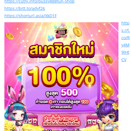
https://cutly.info/pussy888fun-shop
https://bitt.to/adyf26
https://shorturl.asia/XkD1F
http
s://t.
co/R
y4M
9lHt
CV