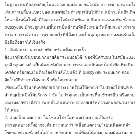
ในฐานะคนที่คลุกคลีอยู่ในแวดวงเกมสล็อตออนไลน์มาอย่างช้านาน ผมได
เห็นการเปลี่ยนแปลงของแพลตฟอร์มต่างๆมานับไม่ถ้วน แม้กระนั้นถ้าเกิ
ให้เอ่ยถึงหนึ่งในชื่อที่ยังคงครองใจนักเดิมพันสายปั่นแบบแน่นแฟ้น ชื่อขอ
pussy888 มักจะถูกเสนอขึ้นมาเป็นลำดับที่หนึ่งเสมอ วันนี้ผมจะมาเล่าจา
ประสบการณ์ตรงว่า เพราะอะไรที่นี่ถึงแปลงเป็นจุดมุ่งหมายของคนรักสล
มือถือที่อยากได้เงินจริง
1. สัมผัสแรก: ความง่ายที่มาพร้อมทั้งความเร็ว
สิ่งแรกที่ผมชื่นชอบมากมายคือ “ระบบออโต้” ของที่นี่ครับผม ในสมัย 2026 
ทุกสิ่งทุกอย่างจำเป็นต้องแข่งกับเวลา การรอแอดมินตอบไลน์เพื่อเพิ่มเติม
เครดิตหรือถอนเงินคือเรื่องล้าหลังไปแล้ว ที่ pussy888 ระบบฝาก-ถอน
อัตโนมัติทำงานได้รวดเร็วทันใจมากมาย
เพียงแต่ไม่กี่วินาทีเครดิตก็เข้ากระเป๋าพร้อมให้พวกเราไปฝ่าต่อได้ทันที ที่
สำคัญเป็นเปิดให้บริการ 1 วัน ไม่ว่าคุณจะเป็นสายตื่นเช้ามาปั่น หรือสาย
เหงาหงอยช่วงตีสอง ระบบก็แสแตนบายรอคอยเสิร์ฟความสนุกสนานร่าเร
ให้เสมอ
2. เกมสล็อตแตกง่าย: ไม่ใช่แค่โปรโมท แต่เป็นความเป็นจริง
หลายคนบางครั้งอาจจะตื่นตระหนกว่า “สล็อตแตกง่าย” เป็นเพียงแต่คำ
โฆษณาชวนเชื่อหรือไม่? จากประสบการณ์ที่ผมได้ลองถูกลองผิดมาหลาย