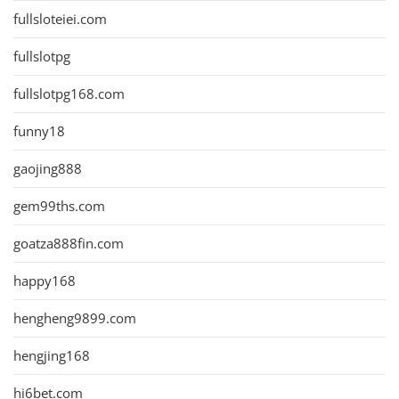
fullsloteiei.com
fullslotpg
fullslotpg168.com
funny18
gaojing888
gem99ths.com
goatza888fin.com
happy168
hengheng9899.com
hengjing168
hi6bet.com