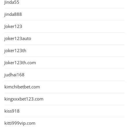
Jinda55
jinda888
Joker123
joker123auto
joker123th
Joker123th.com
judhai168
kimchibetbet.com
kingxxxbet123.com
kiss918
kitti999vip.com