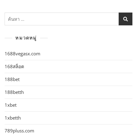
ค้นหา
สำหรับ:
หมวดหมู่
1688vegasx.com
168สล็อต
188bet
188betth
1xbet
1xbetth
789pluss.com