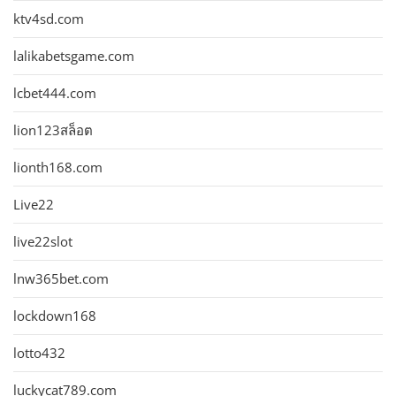
ktv4sd.com
lalikabetsgame.com
lcbet444.com
lion123สล็อต
lionth168.com
Live22
live22slot
lnw365bet.com
lockdown168
lotto432
luckycat789.com