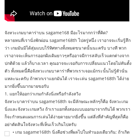
จังหวะเกมบาคาร่าบน sagame168 มีอะไรมากกว่าที่คิด?
หลายหนที่เรานั่งพักผ่อน sagame168th ไปครู่หนึ่ง เราอาจจะเริ่มรู้สึก
ว่า เกมมันมิได้สุ่มแบบไร้ทิศทางทั้งหมดขนาดนั้นนะครับ บางที พวก
เราอาจจะเห็นการออกฝั่งเดิมยาวๆหรืออาจมีการสลับเร็วแตกต่างจาก
ปกติด้วย แล้วก็บางเวลา คุณอาจจะเจอกับการเปลี่ยนแนวโดยไม่ทันตั้ง
ตัว ทั้งหมดนี้คือจังหวะเกมบาคาร่าที่พวกเราเจอแม้กระนั้นไม่รู้ตัวนั่น
แหละนะครับ ถ้าพวกเราแยกมันได้ เราจะเล่น sagame168th ได้ง่าย
มากยิ่งขึ้นมากมายขอรับ
1. แยกให้ออกว่าเกมกำลังนิ่งหรือกำลังสวิง
จังหวะบาคาร่าบน sagame168th จะมีลักษณะหลักๆก็คือ จังหวะเกม
นิ่งและจังหวะเกมสวิง ถ้าเราแยกทั้งสองแบบออกมาจากกันได้ พวกเรา
ก็จะกำหนดแผนการเล่นได้ง่ายดายมากยิ่งขึ้น แต่สิ่งที่สำคัญที่สุดก็คือ
อย่าตัดสินใจจังหวะที่เห็นเร็วเกินไปครับ
• เกม sagame168th นิ่งคือช่วงที่ผลไปในทำนองเดียวกัน: ถ้าเกิด