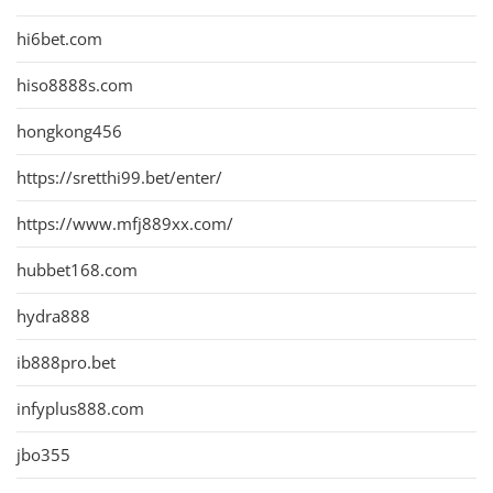
hi6bet.com
hiso8888s.com
hongkong456
https://sretthi99.bet/enter/
https://www.mfj889xx.com/
hubbet168.com
hydra888
ib888pro.bet
infyplus888.com
jbo355