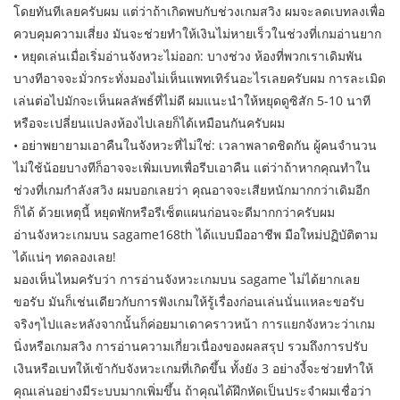
โดยทันทีเลยครับผม แต่ว่าถ้าเกิดพบกับช่วงเกมสวิง ผมจะลดเบทลงเพื่อ
ควบคุมความเสี่ยง มันจะช่วยทำให้เงินไม่หายเร็วในช่วงที่เกมอ่านยาก
• หยุดเล่นเมื่อเริ่มอ่านจังหวะไม่ออก: บางช่วง ห้องที่พวกเราเดิมพัน
บางทีอาจจะมั่วกระทั่งมองไม่เห็นแพทเทิร์นอะไรเลยครับผม การละเมิด
เล่นต่อไปมักจะเห็นผลลัพธ์ที่ไม่ดี ผมแนะนำให้หยุดดูซิสัก 5-10 นาที
หรือจะเปลี่ยนแปลงห้องไปเลยก็ได้เหมือนกันครับผม
• อย่าพยายามเอาคืนในจังหวะที่ไม่ใช่: เวลาพลาดชิดกัน ผู้คนจำนวน
ไม่ใช้น้อยบางทีก็อาจจะเพิ่มเบทเพื่อรีบเอาคืน แต่ว่าถ้าหากคุณทำใน
ช่วงที่เกมกำลังสวิง ผมบอกเลยว่า คุณอาจจะเสียหนักมากกว่าเดิมอีก
ก็ได้ ด้วยเหตุนี้ หยุดพักหรือรีเซ็ตแผนก่อนจะดีมากกว่าครับผม
อ่านจังหวะเกมบน sagame168th ได้แบบมืออาชีพ มือใหม่ปฏิบัติตาม
ได้แน่ๆ ทดลองเลย!
มองเห็นไหมครับว่า การอ่านจังหวะเกมบน sagame ไม่ได้ยากเลย
ขอรับ มันก็เช่นเดียวกับการฟังเกมให้รู้เรื่องก่อนเล่นนั่นแหละขอรับ
จริงๆไปและหลังจากนั้นก็ค่อยมาเดาคราวหน้า การแยกจังหวะว่าเกม
นิ่งหรือเกมสวิง การอ่านความเกี่ยวเนื่องของผลสรุป รวมถึงการปรับ
เงินหรือเบทให้เข้ากับจังหวะเกมที่เกิดขึ้น ทั้งยัง 3 อย่างงี้จะช่วยทำให้
คุณเล่นอย่างมีระบบมากเพิ่มขึ้น ถ้าคุณได้ฝึกหัดเป็นประจำผมเชื่อว่า