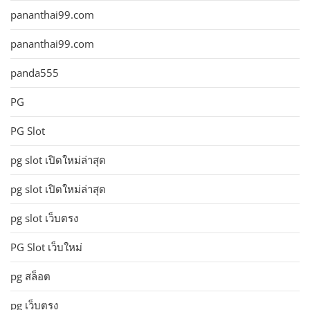
pananthai99.com
pananthai99.com
panda555
PG
PG Slot
pg slot เปิดใหม่ล่าสุด
pg slot เปิดใหม่ล่าสุด
pg slot เว็บตรง
PG Slot เว็บใหม่
pg สล็อต
pg เว็บตรง