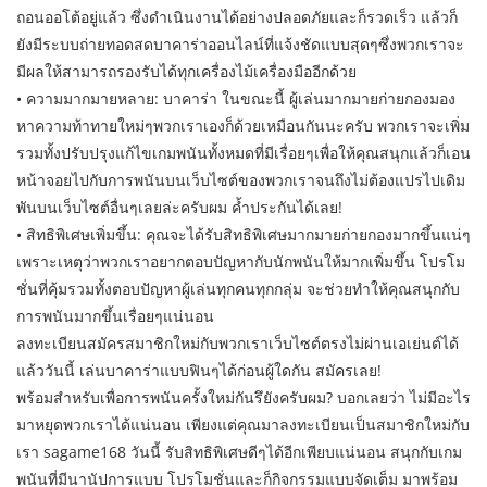
ถอนออโต้อยู่แล้ว ซึ่งดำเนินงานได้อย่างปลอดภัยและก็รวดเร็ว แล้วก็
ยังมีระบบถ่ายทอดสดบาคาร่าออนไลน์ที่แจ้งชัดแบบสุดๆซึ่งพวกเราจะ
มีผลให้สามารถรองรับได้ทุกเครื่องไม้เครื่องมืออีกด้วย
• ความมากมายหลาย: บาคาร่า ในขณะนี้ ผู้เล่นมากมายก่ายกองมอง
หาความท้าทายใหม่ๆพวกเราเองก็ด้วยเหมือนกันนะครับ พวกเราจะเพิ่ม
รวมทั้งปรับปรุงแก้ไขเกมพนันทั้งหมดที่มีเรื่อยๆเพื่อให้คุณสนุกแล้วก็เอน
หน้าจอยไปกับการพนันบนเว็บไซต์ของพวกเราจนถึงไม่ต้องแปรไปเดิม
พันบนเว็บไซต์อื่นๆเลยล่ะครับผม ค้ำประกันได้เลย!
• สิทธิพิเศษเพิ่มขึ้น: คุณจะได้รับสิทธิพิเศษมากมายก่ายกองมากขึ้นแน่ๆ
เพราะเหตุว่าพวกเราอยากตอบปัญหากับนักพนันให้มากเพิ่มขึ้น โปรโม
ชั่นที่คุ้มรวมทั้งตอบปัญหาผู้เล่นทุกคนทุกกลุ่ม จะช่วยทำให้คุณสนุกกับ
การพนันมากขึ้นเรื่อยๆแน่นอน
ลงทะเบียนสมัครสมาชิกใหม่กับพวกเราเว็บไซต์ตรงไม่ผ่านเอเย่นต์ได้
แล้ววันนี้ เล่นบาคาร่าแบบฟินๆได้ก่อนผู้ใดกัน สมัครเลย!
พร้อมสำหรับเพื่อการพนันครั้งใหม่กันรึยังครับผม? บอกเลยว่า ไม่มีอะไร
มาหยุดพวกเราได้แน่นอน เพียงแต่คุณมาลงทะเบียนเป็นสมาชิกใหม่กับ
เรา sagame168 วันนี้ รับสิทธิพิเศษดีๆได้อีกเพียบแน่นอน สนุกกับเกม
พนันที่มีนานัปการแบบ โปรโมชั่นและก็กิจกรรมแบบจัดเต็ม มาพร้อม