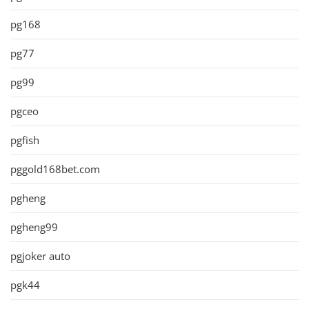
pg168
pg77
pg99
pgceo
pgfish
pggold168bet.com
pgheng
pgheng99
pgjoker auto
pgk44