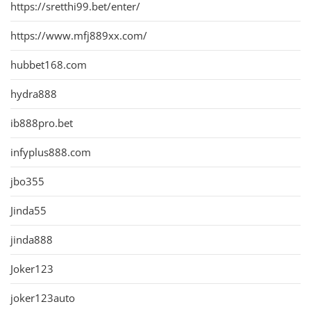
https://sretthi99.bet/enter/
https://www.mfj889xx.com/
hubbet168.com
hydra888
ib888pro.bet
infyplus888.com
jbo355
Jinda55
jinda888
Joker123
joker123auto