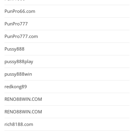
PunPro66.com
PunPro777
PunPro777.com
Pussy888
pussy888play
pussy888win
redkong89
RENO88WIN.COM
RENO88WIN.COM
rich8188.com