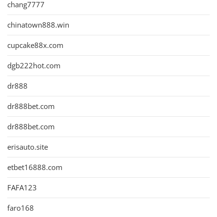
chang7777
chinatown888.win
cupcake88x.com
dgb222hot.com
dr888
dr888bet.com
dr888bet.com
erisauto.site
etbet16888.com
FAFA123
faro168