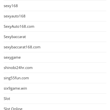
sexy168
sexyauto168
SexyAuto168.com
Sexybaccarat
sexybaccarat168.com
sexygame
shinobi24hr.com
sing55fun.com
six9game.win
Slot
Slot Online