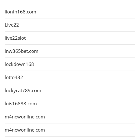
lionth168.com
Live22
live22slot
lnw365bet.com
lockdown168
lotto432
luckycat789.com
luis16888.com
m4newonline.com
m4newonline.com