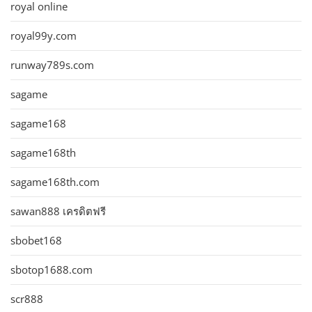
royal online
royal99y.com
runway789s.com
sagame
sagame168
sagame168th
sagame168th.com
sawan888 เครดิตฟรี
sbobet168
sbotop1688.com
scr888