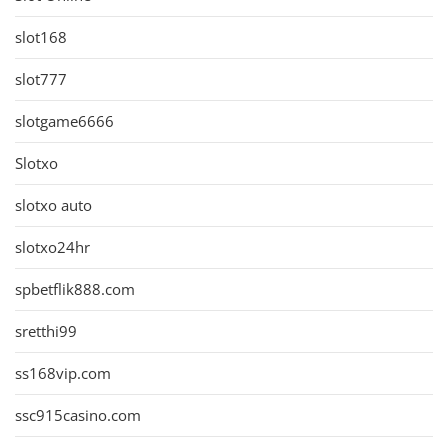
slot168
slot777
slotgame6666
Slotxo
slotxo auto
slotxo24hr
spbetflik888.com
sretthi99
ss168vip.com
ssc915casino.com