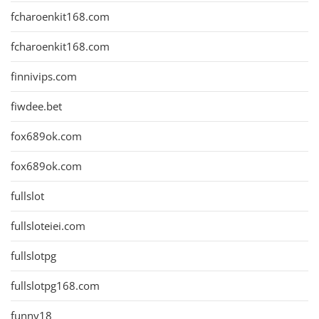
fcharoenkit168.com
fcharoenkit168.com
finnivips.com
fiwdee.bet
fox689ok.com
fox689ok.com
fullslot
fullsloteiei.com
fullslotpg
fullslotpg168.com
funny18