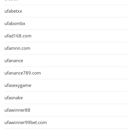
ufabetxx
ufabombx
ufad168.com
ufamnn.com
ufanance
ufanance789.com
ufasexygame
ufasnake
ufawinner88
ufawinner99bet.com