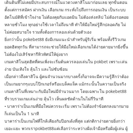
เดินดินที่ไม่เคยมีประสบการณ์ในแวดวงคาสิโนมาก่อนเลย ทุกขั้นตอน
ตั้งแต่การสมัคร ฝากเงิน เลือกเกม กระทั่งไปถึงการถอนเงิน เป็นระบบ
อัตโนมัติที่เข้าใจง่าย ไม่ต้องคุยกับแอดมิน ไม่ต้องส่งสลิป ไม่ต้องรอคอย
หลายชั่วโมง ทุกอย่างใช้เวลาไม่ถึงนาที ทำให้มือใหม่รู้สึกปลอดภัย ไม่
ไม่ค่อยสบายใจ รวมทั้งต้องการลองเล่นด้วยตัวเอง
ยิ่งกว่านั้น pokebet88 ยังมีเกมแนะนำสำหรับผู้ริเริ่ม พร้อมทั้งรีวิวเกม
ยอดฮิตทุกวัน ที่สามารถจะช่วยให้มือใหม่เลือกเกมได้ง่ายดายมากยิ่งขึ้น
ไม่ต้องไปเสิร์ชหารีทิวทัศน์ให้ยุ่งยาก
เกมคาสิโนสุดฮิตที่คนเพิ่งจะเริ่มต้นควรลองเล่นใน pokbet เพราะเล่น
ง่าย บันเทิงใจ ลุ้นไว และไม่ซับซ้อน
เมื่อกล่าวถึงคาสิโน ผู้คนจำนวนมากบางครั้งก็อาจจะมีความรู้สึกว่าต้อง
เป็นเกมยากๆแบบโป๊กเกอร์หรือแบล็คแจ็ค แม้กระนั้นในความเป็นจริง
เกมคาสิโนที่เหมาะกับมือใหม่มีจำนวนมาก โดยเฉพาะใน pokebet88
ที่รวบรวมเกมเล่นง่าย ลุ้นไว เห็นผลชัดด้านในไม่กี่วินาที
• บาคาร่าเป็นเกมที่มือใหม่ควรจะเริ่ม เพราะไม่ต้องจำข้อตกลงมากมาย
ก็เล่นเป็นใน 1 นาที
บาคาร่าเป็นเกมไพ่ที่ใกล้เคียงกับป๊อกเด้งที่สุด แต่กติกาง่ายดายยิ่งกว่า
เยอะแยะ พวกเราpokbet88แค่เลือกว่าระหว่างฝั่งเจ้ามือหรือฝั่งผู้เล่น ผู้