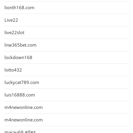
lionth168.com
Live22
live22slot
lnw365bet.com
lockdown168
lotto432
luckycat789.com
luis16888.com
m4newonline.com
m4newonline.com
macau69 สมัคร