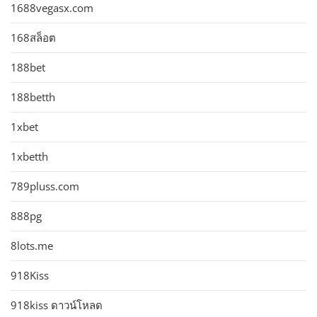
1688vegasx.com
168สล็อต
188bet
188betth
1xbet
1xbetth
789pluss.com
888pg
8lots.me
918Kiss
918kiss ดาวน์โหลด