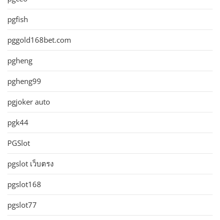
pgfish
pggold168bet.com
pgheng
pgheng99
pgjoker auto
pgk44
PGSlot
pgslot เว็บตรง
pgslot168
pgslot77