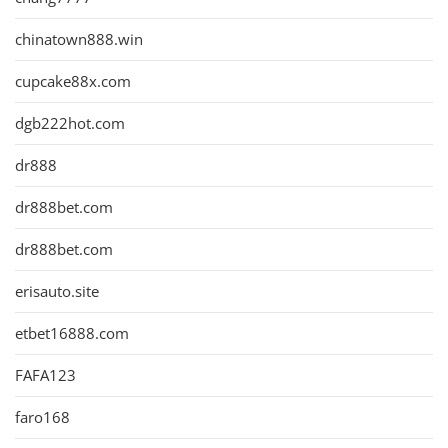
chinatown888.win
cupcake88x.com
dgb222hot.com
dr888
dr888bet.com
dr888bet.com
erisauto.site
etbet16888.com
FAFA123
faro168