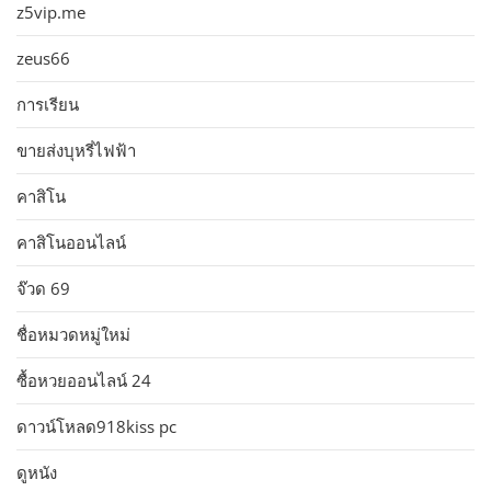
z5vip.me
zeus66
การเรียน
ขายส่งบุหรี่ไฟฟ้า
คาสิโน
คาสิโนออนไลน์
จ๊วด 69
ชื่อหมวดหมู่ใหม่
ซื้อหวยออนไลน์ 24
ดาวน์โหลด918kiss pc
ดูหนัง