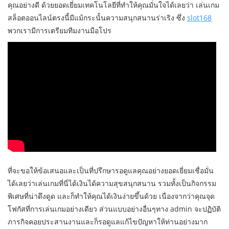
คุณอย่างดี ด้วยยอดเยี่ยมเทคโนโลยีที่ทำให้คุณมั่นใจได้เลยว่า เล่นเกม
สล็อตออนไลน์ตรงนี้มีแม้กระนั้นความสนุกสนานร่าเริง ซึ่ง
slot168
พวกเรามีการเตรียมทีมงานมือโปร
ที่จะขอให้ข้อเสนอและเป็นที่ปรึกษารอดูแลคุณอย่างยอดเยี่ยมเชื่อมั่น
ได้เลยว่าเล่นเกมที่นี่ได้เงินได้ความสุขสนุกสนาน รวมทั้งเป็นกิจกรรม
พิเศษที่น่าดึงดูด และก็ทำให้คุณได้เงินง่ายขึ้นด้วย เนื่องจากว่าคุณจุด
โฟกัสที่การเล่นเกมอย่างเดียว ส่วนแบบอย่างอื่นๆทาง admin จะปฏิบัติ
ภารกิจคอยประสานงานและก็รอดูแลแก้ไขปัญหาให้ท่านอย่างมาก