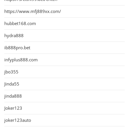
https://www.mfj889xx.com/
hubbet168.com
hydra888
ib888pro.bet
infyplus888.com
jbo355
Jinda55
jinda888
Joker123
joker123auto