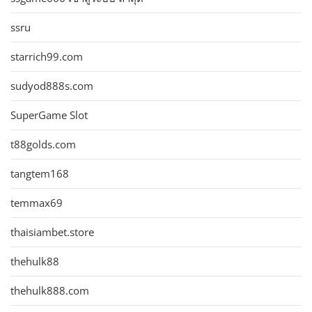
ssru
starrich99.com
sudyod888s.com
SuperGame Slot
t88golds.com
tangtem168
temmax69
thaisiambet.store
thehulk88
thehulk888.com