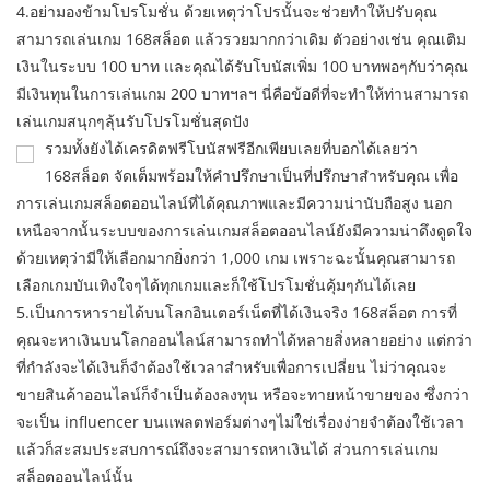
4.อย่ามองข้ามโปรโมชั่น ด้วยเหตุว่าโปรนั้นจะช่วยทำให้ปรับคุณ
สามารถเล่นเกม 168สล็อต แล้วรวยมากกว่าเดิม ตัวอย่างเช่น คุณเติม
เงินในระบบ 100 บาท และคุณได้รับโบนัสเพิ่ม 100 บาทพอๆกับว่าคุณ
มีเงินทุนในการเล่นเกม 200 บาทฯลฯ นี่คือข้อดีที่จะทำให้ท่านสามารถ
เล่นเกมสนุกๆลุ้นรับโปรโมชั่นสุดปัง
รวมทั้งยังได้เครดิตฟรีโบนัสฟรีอีกเพียบเลยที่บอกได้เลยว่า
168สล็อต จัดเต็มพร้อมให้คำปรึกษาเป็นที่ปรึกษาสำหรับคุณ เพื่อ
การเล่นเกมสล็อตออนไลน์ที่ได้คุณภาพและมีความน่านับถือสูง นอก
เหนือจากนั้นระบบของการเล่นเกมสล็อตออนไลน์ยังมีความน่าดึงดูดใจ
ด้วยเหตุว่ามีให้เลือกมากยิ่งกว่า 1,000 เกม เพราะฉะนั้นคุณสามารถ
เลือกเกมบันเทิงใจๆได้ทุกเกมและก็ใช้โปรโมชั่นคุ้มๆกันได้เลย
5.เป็นการหารายได้บนโลกอินเตอร์เน็ตที่ได้เงินจริง 168สล็อต การที่
คุณจะหาเงินบนโลกออนไลน์สามารถทำได้หลายสิ่งหลายอย่าง แต่กว่า
ที่กำลังจะได้เงินก็จำต้องใช้เวลาสำหรับเพื่อการเปลี่ยน ไม่ว่าคุณจะ
ขายสินค้าออนไลน์ก็จำเป็นต้องลงทุน หรือจะทายหน้าขายของ ซึ่งกว่า
จะเป็น influencer บนแพลตฟอร์มต่างๆไม่ใช่เรื่องง่ายจำต้องใช้เวลา
แล้วก็สะสมประสบการณ์ถึงจะสามารถหาเงินได้ ส่วนการเล่นเกม
สล็อตออนไลน์นั้น