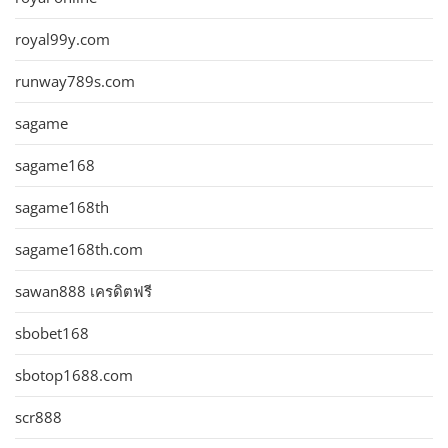
royal99y.com
runway789s.com
sagame
sagame168
sagame168th
sagame168th.com
sawan888 เครดิตฟรี
sbobet168
sbotop1688.com
scr888