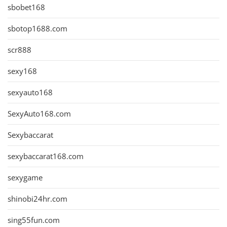
sbobet168
sbotop1688.com
scr888
sexy168
sexyauto168
SexyAuto168.com
Sexybaccarat
sexybaccarat168.com
sexygame
shinobi24hr.com
sing55fun.com