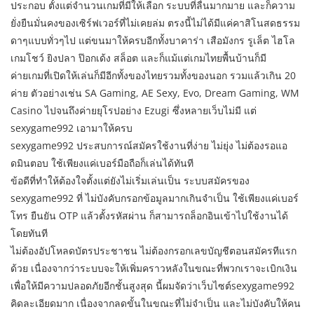
ประกอบ ตั้งแต่จำนวนเกมที่มีให้เลือก ระบบที่ลื่นมากมาย และก็ความ
ยั่งยืนมั่นคงของเซิร์ฟเวอร์ที่ไม่เคยล่ม ตรงนี้ไม่ได้มีแค่คาสิโนสดธรรม
ดาๆแบบทั่วๆไป แต่ขนมาให้ครบอีกทั้งบาคาร่า เสือมังกร รูเล็ต ไฮโล
เกมโชว์ ยิงปลา ป๊อกเด้ง สล็อต และก็แม้แต่เกมไทยพื้นบ้านก็มี
ค่ายเกมที่เปิดให้เล่นก็มีอีกทั้งของไทยรวมทั้งของนอก รวมแล้วเกิน 20
ค่าย ตัวอย่างเช่น SA Gaming, AE Sexy, Evo, Dream Gaming, WM
Casino ไปจนถึงค่ายยุโรปอย่าง Ezugi ซึ่งหลายเว็บไม่มี แต่
sexygame992 เอามาให้ครบ
sexygame992 ประสบการณ์สมัครใช้งานที่ง่าย ไม่ยุ่ง ไม่ต้องรอแอ
ดมินตอบ ใช้เพียงแค่เบอร์มือถือก็เล่นได้ทันที
ข้อดีที่ทำให้ต้องใจตั้งแต่ยังไม่เริ่มเล่นเป็น ระบบสมัครของ
sexygame992 ที่ ไม่บังคับกรอกข้อมูลมากเกินจำเป็น ใช้เพียงแค่เบอร์
โทร ยืนยัน OTP แล้วตั้งรหัสผ่าน ก็สามารถล็อกอินเข้าไปใช้งานได้
โดยทันที
ไม่ต้องอัปโหลดบัตรประชาชน ไม่ต้องกรอกเลขบัญชีตอนสมัครทีแรก
ด้วย เนื่องจากว่าระบบจะให้เพิ่มคราวหลังในขณะที่พวกเราจะเบิกเงิน
เพื่อให้มีความปลอดภัยอีกชั้นสูงสุด นี้ผมจัดว่าเว็บไซต์sexygame992
คิดละเอียดมาก เนื่องจากลดขั้นในขณะที่ไม่จำเป็น และไม่บังคับให้คน