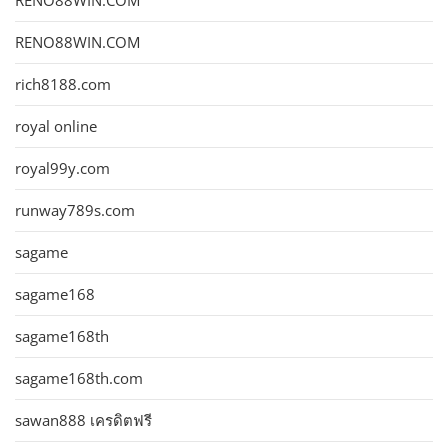
RENO88WIN.COM
RENO88WIN.COM
rich8188.com
royal online
royal99y.com
runway789s.com
sagame
sagame168
sagame168th
sagame168th.com
sawan888 เครดิตฟรี