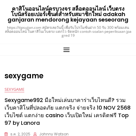
Skip
คาสิโนออนไลน์ครบวงจร สล็อตออนไลน์ เว็บตรง
to
โบนัสร้อยเปอร์เซ็นต์สำหรับสมาชิกใหม่ adakah
content
ganjaran mendorong kejayaan seseorang
https://tipsujian.com สมัครเลยวันนี้ เพื่อรับโปรโมชั่นฝาก 50 รับ 300 พร้อมเล่น
สล็อตออนไลน์ ในคาสิโนเว็บตรง แตกไว จัดหนัก contoh soalan peperiksaan jpa
gred 19
sexygame
SEXYGAME
Sexygame992 มือใหม่เล่นบาคาร่าเว็บไหนดี? รวม
เว็บคาสิโนที่ปลอดภัย แตกจริง จ่ายจริง 10 NOV 2568
เว็บไซต์ แตกง่าย casino เว็บเปิดใหม่ เครดิตฟรี Top
97 by Lanora
ธ.ค. 2, 2025
Johnny Watson