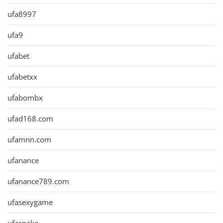
ufa8997
ufa9
ufabet
ufabetxx
ufabombx
ufad168.com
ufamnn.com
ufanance
ufanance789.com
ufasexygame