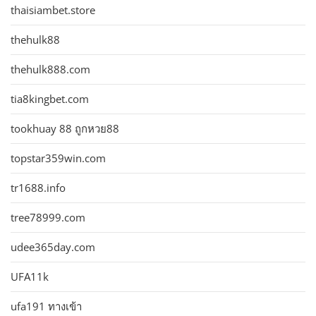
thaisiambet.store
thehulk88
thehulk888.com
tia8kingbet.com
tookhuay 88 ถูกหวย88
topstar359win.com
tr1688.info
tree78999.com
udee365day.com
UFA11k
ufa191 ทางเข้า