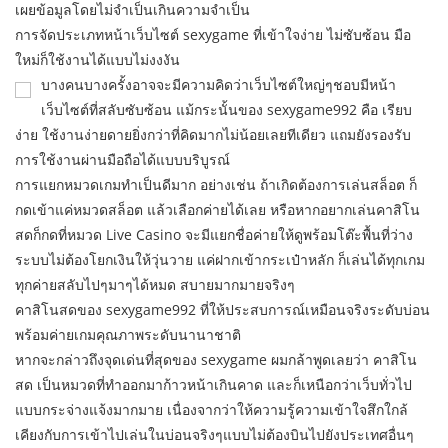
เผยข้อมูลโดยไม่จำเป็นเกินความจำเป็น
การจัดประเภทหน้าเว็บไซต์ sexygame ที่เข้าใจง่าย ไม่ซับซ้อน มือ
ใหม่ก็ใช้งานได้แบบไม่งงงัน
บางคนบางครั้งอาจจะมีความคิดว่าเว็บไซต์ใหญ่ๆชอบมีหน้า
เว็บไซต์ที่สลับซับซ้อน แม้กระนั้นของ sexygame992 คือ เรียบ
ง่าย ใช้งานง่ายดายยิ่งกว่าที่คิดมากไม่น้อยเลยทีเดียว แถมยังรองรับ
การใช้งานผ่านมือถือได้แบบบริบูรณ์
การแยกหมวดเกมทำเป็นดีมาก อย่างเช่น ถ้าเกิดต้องการเล่นสล็อต ก็
กดเข้าแค่หมวดสล็อต แล้วเลือกค่ายได้เลย หรือหากอยากเล่นคาสิโน
สดก็กดที่หมวด Live Casino จะมีแยกชื่อค่ายให้ดูพร้อมโต๊ะพื้นที่ว่าง
ระบบไม่ต้องโยกเงินให้วุ่นวาย แค่ฝากเข้ากระเป๋าหลัก ก็เล่นได้ทุกเกม
ทุกค่ายสลับไปๆมาๆได้หมด สบายมากมายจริงๆ
คาสิโนสดของ sexygame992 ที่ให้ประสบการณ์เหมือนจริงระดับบ่อน
พร้อมค่ายเกมคุณภาพระดับนานาชาติ
หากจะกล่าวถึงจุดเด่นที่สุดของ sexygame ผมกล้าพูดเลยว่า คาสิโน
สด เป็นหมวดที่ทำออกมาก้าวหน้าเกินคาด และก็เหนือกว่าเว็บทั่วไป
แบบกระจ่างแจ้งมากมาย เนื่องจากว่าให้ความรู้ความเข้าใจสึกใกล้
เคียงกับการเข้าไปเล่นในบ่อนจริงๆแบบไม่ต้องบินไปยังประเทศอื่นๆ