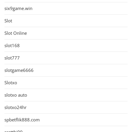
six9game.win
Slot
Slot Online
slot168
slot777
slotgame6666
Slotxo
slotxo auto
slotxo24hr
spbetflik888.com