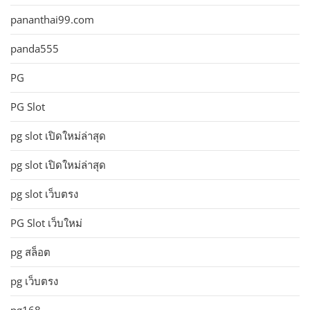
pananthai99.com
panda555
PG
PG Slot
pg slot เปิดใหม่ล่าสุด
pg slot เปิดใหม่ล่าสุด
pg slot เว็บตรง
PG Slot เว็บใหม่
pg สล็อต
pg เว็บตรง