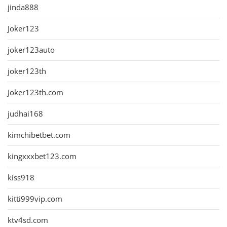
jinda888
Joker123
joker123auto
joker123th
Joker123th.com
judhai168
kimchibetbet.com
kingxxxbet123.com
kiss918
kitti999vip.com
ktv4sd.com