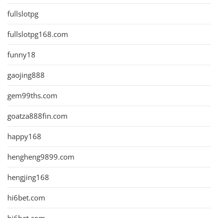
fullslotpg
fullslotpg168.com
funny18
gaojing888
gem99ths.com
goatza888fin.com
happy168
hengheng9899.com
hengjing168
hi6bet.com