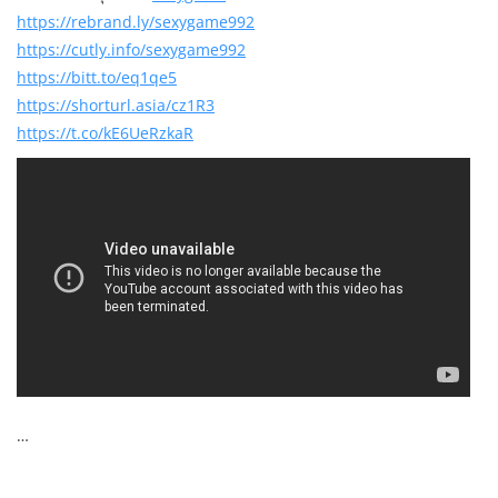
https://rebrand.ly/sexygame992
https://cutly.info/sexygame992
https://bitt.to/eq1qe5
https://shorturl.asia/cz1R3
https://t.co/kE6UeRzkaR
…