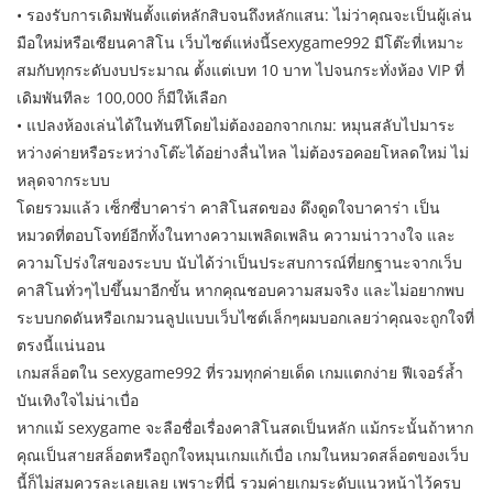
• รองรับการเดิมพันตั้งแต่หลักสิบจนถึงหลักแสน: ไม่ว่าคุณจะเป็นผู้เล่น
มือใหม่หรือเซียนคาสิโน เว็บไซต์แห่งนี้sexygame992 มีโต๊ะที่เหมาะ
สมกับทุกระดับงบประมาณ ตั้งแต่เบท 10 บาท ไปจนกระทั่งห้อง VIP ที่
เดิมพันทีละ 100,000 ก็มีให้เลือก
• แปลงห้องเล่นได้ในทันทีโดยไม่ต้องออกจากเกม: หมุนสลับไปมาระ
หว่างค่ายหรือระหว่างโต๊ะได้อย่างลื่นไหล ไม่ต้องรอคอยโหลดใหม่ ไม่
หลุดจากระบบ
โดยรวมแล้ว เซ็กซี่บาคาร่า คาสิโนสดของ ดึงดูดใจบาคาร่า เป็น
หมวดที่ตอบโจทย์อีกทั้งในทางความเพลิดเพลิน ความน่าวางใจ และ
ความโปร่งใสของระบบ นับได้ว่าเป็นประสบการณ์ที่ยกฐานะจากเว็บ
คาสิโนทั่วๆไปขึ้นมาอีกขั้น หากคุณชอบความสมจริง และไม่อยากพบ
ระบบกดดันหรือเกมวนลูปแบบเว็บไซต์เล็กๆผมบอกเลยว่าคุณจะถูกใจที่
ตรงนี้แน่นอน
เกมสล็อตใน sexygame992 ที่รวมทุกค่ายเด็ด เกมแตกง่าย ฟีเจอร์ล้ำ
บันเทิงใจไม่น่าเบื่อ
หากแม้ sexygame จะลือชื่อเรื่องคาสิโนสดเป็นหลัก แม้กระนั้นถ้าหาก
คุณเป็นสายสล็อตหรือถูกใจหมุนเกมแก้เบื่อ เกมในหมวดสล็อตของเว็บ
นี้ก็ไม่สมควรละเลยเลย เพราะที่นี่ รวมค่ายเกมระดับแนวหน้าไว้ครบ