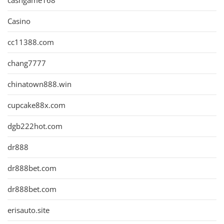
cashgame168
Casino
cc11388.com
chang7777
chinatown888.win
cupcake88x.com
dgb222hot.com
dr888
dr888bet.com
dr888bet.com
erisauto.site