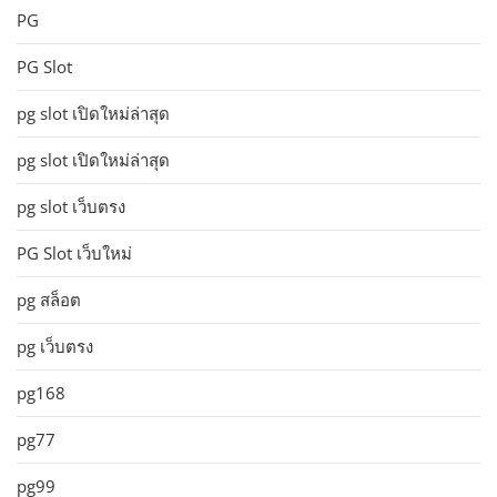
PG
PG Slot
pg slot เปิดใหม่ล่าสุด
pg slot เปิดใหม่ล่าสุด
pg slot เว็บตรง
PG Slot เว็บใหม่
pg สล็อต
pg เว็บตรง
pg168
pg77
pg99