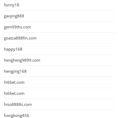
funny18
gaojing888
gem99ths.com
goatza888fin.com
happy168
hengheng9899.com
hengjing168
hi6bet.com
hi6bet.com
hiso8888s.com
hongkong456