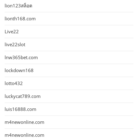
lion123สล็อต
lionth168.com
Live22
live22slot
lnw365bet.com
lockdown168
lotto432
luckycat789.com
luis16888.com
m4newonline.com
m4newonline.com