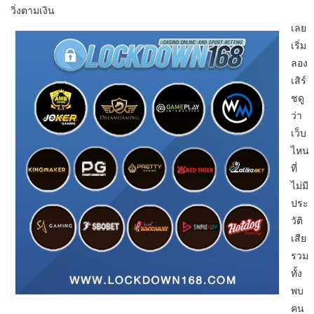
วิ่งตามเงิน
เลย
เริ่ม
ลอง
เสิร์
ชดู
ว่า
เว็บ
ไหน
ที่
ไม่มี
ประ
วัติ
เสีย
รวม
ทั้ง
พบ
คน