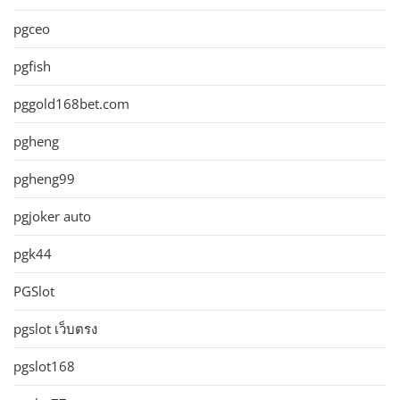
pgceo
pgfish
pggold168bet.com
pgheng
pgheng99
pgjoker auto
pgk44
PGSlot
pgslot เว็บตรง
pgslot168