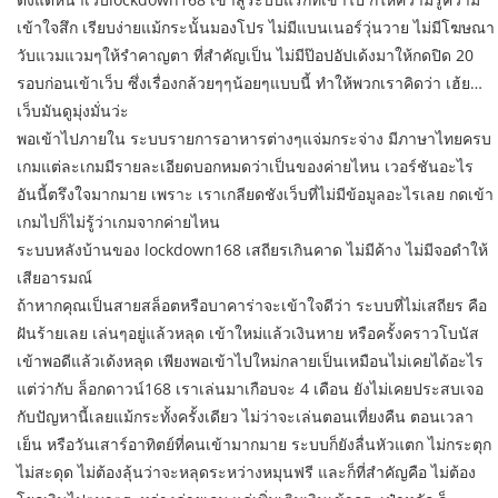
เข้าใจสึก เรียบง่ายแม้กระนั้นมองโปร ไม่มีแบนเนอร์วุ่นวาย ไม่มีโฆษณา
วับแวมแวมๆให้รำคาญตา ที่สำคัญเป็น ไม่มีป๊อปอัปเด้งมาให้กดปิด 20
รอบก่อนเข้าเว็บ ซึ่งเรื่องกล้วยๆๆน้อยๆแบบนี้ ทำให้พวกเราคิดว่า เฮ้ย…
เว็บมันดูมุ่งมั่นว่ะ
พอเข้าไปภายใน ระบบรายการอาหารต่างๆแจ่มกระจ่าง มีภาษาไทยครบ
เกมแต่ละเกมมีรายละเอียดบอกหมดว่าเป็นของค่ายไหน เวอร์ชันอะไร
อันนี้ตรึงใจมากมาย เพราะ เราเกลียดชังเว็บที่ไม่มีข้อมูลอะไรเลย กดเข้า
เกมไปก็ไม่รู้ว่าเกมจากค่ายไหน
ระบบหลังบ้านของ lockdown168 เสถียรเกินคาด ไม่มีค้าง ไม่มีจอดำให้
เสียอารมณ์
ถ้าหากคุณเป็นสายสล็อตหรือบาคาร่าจะเข้าใจดีว่า ระบบที่ไม่เสถียร คือ
ฝันร้ายเลย เล่นๆอยู่แล้วหลุด เข้าใหม่แล้วเงินหาย หรือครั้งคราวโบนัส
เข้าพอดีแล้วเด้งหลุด เพียงพอเข้าไปใหม่กลายเป็นเหมือนไม่เคยได้อะไร
แต่ว่ากับ ล็อกดาวน์168 เราเล่นมาเกือบจะ 4 เดือน ยังไม่เคยประสบเจอ
กับปัญหานี้เลยแม้กระทั้งครั้งเดียว ไม่ว่าจะเล่นตอนเที่ยงคืน ตอนเวลา
เย็น หรือวันเสาร์อาทิตย์ที่คนเข้ามากมาย ระบบก็ยังลื่นหัวแตก ไม่กระตุก
ไม่สะดุด ไม่ต้องลุ้นว่าจะหลุดระหว่างหมุนฟรี และก็ที่สำคัญคือ ไม่ต้อง