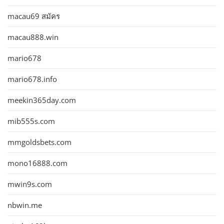
macau69 สมัคร
macau888.win
mario678
mario678.info
meekin365day.com
mib555s.com
mmgoldsbets.com
mono16888.com
mwin9s.com
nbwin.me