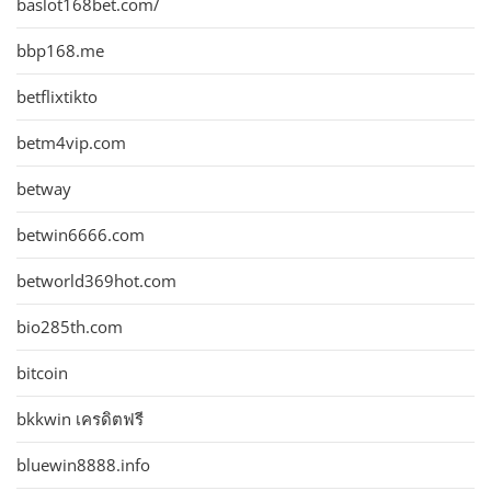
baslot168bet.com/
bbp168.me
betflixtikto
betm4vip.com
betway
betwin6666.com
betworld369hot.com
bio285th.com
bitcoin
bkkwin เครดิตฟรี
bluewin8888.info