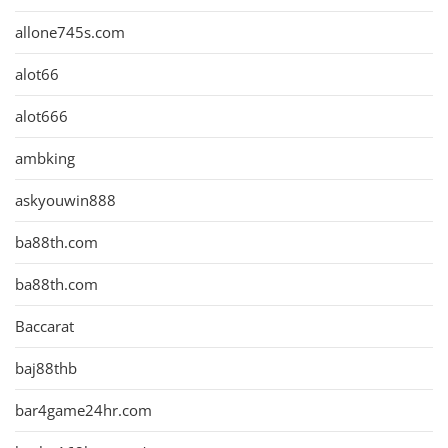
allone745s.com
alot66
alot666
ambking
askyouwin888
ba88th.com
ba88th.com
Baccarat
baj88thb
bar4game24hr.com