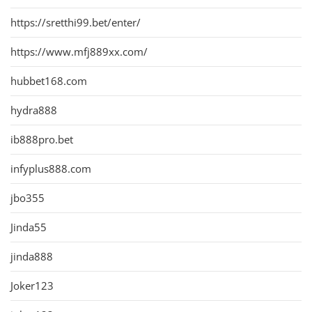
https://sretthi99.bet/enter/
https://www.mfj889xx.com/
hubbet168.com
hydra888
ib888pro.bet
infyplus888.com
jbo355
Jinda55
jinda888
Joker123