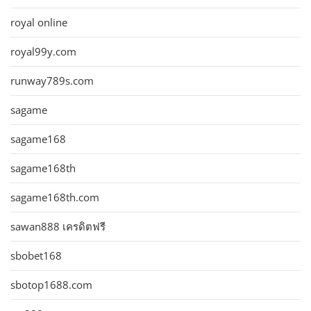
royal online
royal99y.com
runway789s.com
sagame
sagame168
sagame168th
sagame168th.com
sawan888 เครดิตฟรี
sbobet168
sbotop1688.com