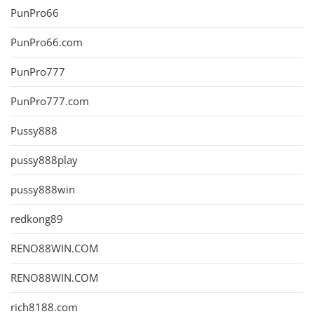
PunPro66
PunPro66.com
PunPro777
PunPro777.com
Pussy888
pussy888play
pussy888win
redkong89
RENO88WIN.COM
RENO88WIN.COM
rich8188.com