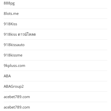
888pg
8lots.me
918Kiss
918kiss ดาวน์โหลด
918kissauto
918kissme
9kpluss.com
ABA
ABAGroup2
acebet789.com
acebet789.com