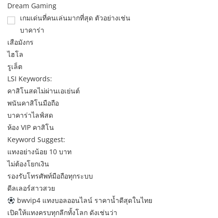
Dream Gaming
เกมเด่นที่คนเล่นมากที่สุด ตัวอย่างเช่น
บาคาร่า
เสือมังกร
ไฮโล
รูเล็ต
LSI Keywords:
คาสิโนสดไม่ผ่านเอเย่นต์
พนันคาสิโนมือถือ
บาคาร่าไลฟ์สด
ห้อง VIP คาสิโน
Keyword Suggest:
แทงอย่างน้อย 10 บาท
ไม่ต้องโยกเงิน
รองรับโทรศัพท์มือถือทุกระบบ
ดีลเลอร์สาวสวย
bwvip4 แทงบอลออนไลน์ ราคาน้ำดีสุดในไทย
เปิดให้แทงครบทุกลีกทั้งโลก ดังเช่นว่า