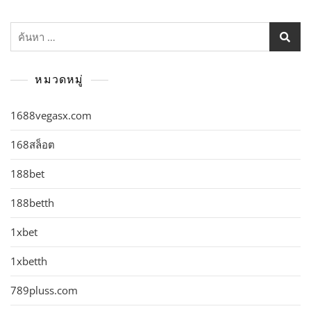
ค้นหา
สำหรับ:
หมวดหมู่
1688vegasx.com
168สล็อต
188bet
188betth
1xbet
1xbetth
789pluss.com