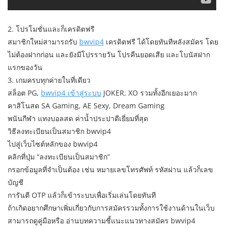
2. โปรโมชั่นและก็เครดิตฟรี
สมาชิกใหม่สามารถรับ
bwvip4
เครดิตฟรี ได้โดยทันทีหลังสมัคร โดย
ไม่ต้องฝากก่อน และยังมีโปรรายวัน โปรคืนยอดเสีย และโบนัสฝาก
แรกของวัน
3. เกมครบทุกค่ายในที่เดียว
สล็อต PG,
bwvip4 เข้าสู่ระบบ
JOKER, XO รวมทั้งอีกเยอะมาก
คาสิโนสด SA Gaming, AE Sexy, Dream Gaming
พนันกีฬา แทงบอลสด ค่าน้ำประปาดีเยี่ยมที่สุด
วิธีลงทะเบียนเป็นสมาชิก bwvip4
ไปสู่เว็บไซต์หลักของ bwvip4
คลิกที่ปุ่ม “ลงทะเบียนเป็นสมาชิก”
กรอกข้อมูลที่จำเป็นต้อง เช่น หมายเลขโทรศัพท์ รหัสผ่าน แล้วก็เลข
บัญชี
การันตี OTP แล้วก็เข้าระบบเพื่อเริ่มเล่นโดยทันที
ถ้าเกิดอยากศึกษาเพิ่มเกี่ยวกับการสมัครรวมทั้งการใช้งานด้านในเว็บ
สามารถดูคู่มือหรือ อ่านบทความชี้แนะแนวทางสมัคร bwvip4