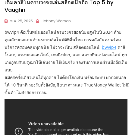
เต็มคาสิโนครบวงจรเล่นสล็อตมือถือ Top 5 by
Vaughn
พ.ค. 25, 2025
Johnny Watson
bwvip4 คือเว็บพนันออนไลน์ครบวงจรยอดนิยมสูงในปี 2024 ด้วย
คุณลักษณะเด่นด้านระบบอัตโนมัติที่ลื่นไหล การคลังมั่นคง พร้อม
บริการครอบคลุมทุกชนิด ไม่ว่าจะเป็น สล็อตออนไลน์,
bwvip4
คาสิ
โนสด, แทงบอลออนไลน์, เกมยิงปลา, และ สลากกินแบ่งออนไลน์ ทุก
เกมถูกปรับปรุงมาให้เล่นง่าย ได้เงินจริง รองรับการเล่นผ่านมือถือเต็ม
แบบ
สมัครครั้งเดียวเล่นได้ทุกค่าย ไม่ต้องโยกเงิน พร้อมระบบ ฝากถอนออ
โต้ 10 วินาที รองรับทั้งยังบัญชีธนาคารและ TrueMoney Wallet ไม่มี
ขั้นต่ำ ไม่จำกัดการถอน