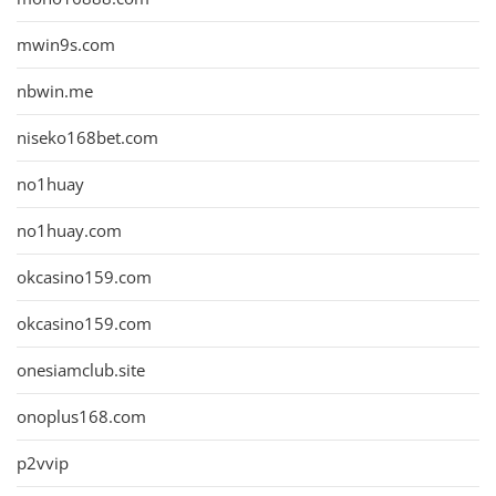
mwin9s.com
nbwin.me
niseko168bet.com
no1huay
no1huay.com
okcasino159.com
okcasino159.com
onesiamclub.site
onoplus168.com
p2vvip