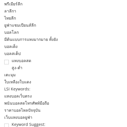
พรีเมียร์ลีก
ลาลีกา
ไทยลีก
ยูฟ่าแชมเปียนส์ลีก
บอลโลก
มีต้นแบบการแทงมากมาย ทั้งยัง
บอลเต็ง
บอลสเต็ป
แทงบอลสด
สูง-ต่ำ
เตะมุม
ใบเหลืองใบแดง
LSI Keywords:
แทงบอลเว็บตรง
พนันบอลสดโทรศัพท์มือถือ
ราคาบอลไหลปัจจุบัน
เว็บแทงบอลยูฟ่า
Keyword Suggest: