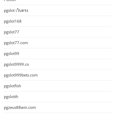
pgslot เว็บตรง
pgslot168
pgslot77
pgslot77.com
pgslot99
pgslot9999.co
pgslot999bets.com
pgslotfish
pgslotth
pgzeus88win.com