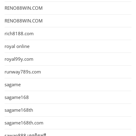
RENO88WIN.COM
RENO88WIN.COM
rich8188.com
royal online
royal99y.com
runway789s.com
sagame
sagame168
sagame168th
sagame168th.com
sawan888 เครดิตฟรี