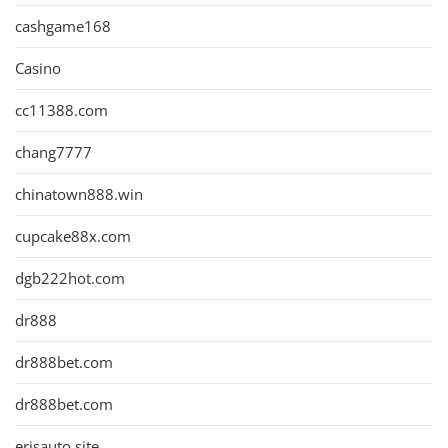
cashgame168
Casino
cc11388.com
chang7777
chinatown888.win
cupcake88x.com
dgb222hot.com
dr888
dr888bet.com
dr888bet.com
erisauto.site