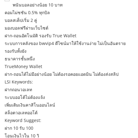
พนันบอลอย่างน้อย 10 บาท
คอมไม่ชชัน 0.5% ทุกบิล
บอลสเต็ปเริ่ม 2 คู่
มองบอลฟรีผ่านเว็บไซต์
ฝาก-ถอนอัตโนมัติ รองรับ True Wallet
ระบบการคลังของ bwvip4 ดีไซน์มาให้ใช้งานง่าย ไม่เป็นอันตราย
รองรับทั้งยัง
ธนาคารชั้นหนึ่ง
TrueMoney Wallet
ฝาก-ถอนได้ไม่มีอย่างน้อย ไม่ต้องรอคอยแอดมิน ไม่ต้องส่งสลิป
LSI Keywords:
ฝากถอนวอเลท
ระบบออโต้ไม่ต้องแจ้ง
เพิ่มเติมเงินคาสิโนออนไลน์
สล็อตวอเลทออโต้
Keyword Suggest:
ฝาก 10 รับ 100
โอนเงินไวใน 10 วิ