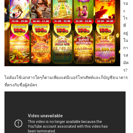
รอ
ะ
ไร
ที่
อยู่
ใน
กา
รส
มัค
ร?
ไม่ต้องใช้เอกสารใดๆก็ตามเพียงแต่มีเบอร์โทรศัพท์และก็บัญชีธนาคาร
ที่ตรงกับชื่อผู้สมัคร