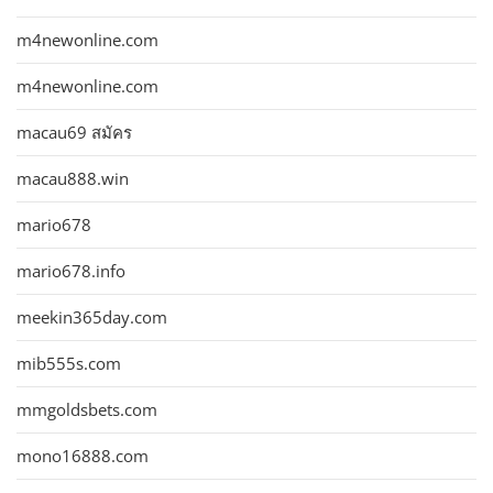
m4newonline.com
m4newonline.com
macau69 สมัคร
macau888.win
mario678
mario678.info
meekin365day.com
mib555s.com
mmgoldsbets.com
mono16888.com