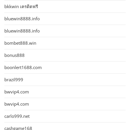
bkkwin เครดิตฟรี
bluewin8888.info
bluewin8888.info
bombet888.win
bonus888
boonlert1688.com
brazil999
bwvip4.com
bwvip4.com
carlo999.net
cashgame168