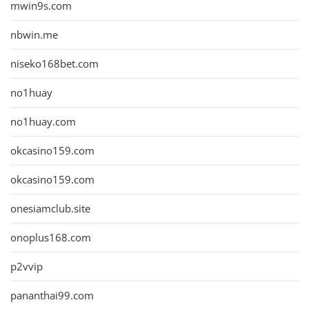
mwin9s.com
nbwin.me
niseko168bet.com
no1huay
no1huay.com
okcasino159.com
okcasino159.com
onesiamclub.site
onoplus168.com
p2vvip
pananthai99.com