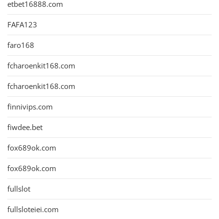
etbet16888.com
FAFA123
faro168
fcharoenkit168.com
fcharoenkit168.com
finnivips.com
fiwdee.bet
fox689ok.com
fox689ok.com
fullslot
fullsloteiei.com