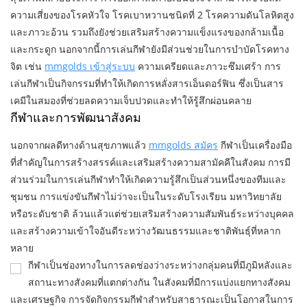
ความเสี่ยงของโรคหัวใจ โรคเบาหวานชนิดที่ 2 โรคความดันโลหิตสูง
และภาวะอ้วน รวมถึงยังช่วยเสริมสร้างความแข็งแรงของกล้ามเนื้อ
และกระดูก นอกจากนี้การเล่นกีฬายังมีส่วนช่วยในการบำบัดโรคทาง
จิต เช่น
mmgolds เข้าสู่ระบบ
ความเครียดและภาวะซึมเศร้า การ
เล่นกีฬาเป็นกิจกรรมที่ทำให้เกิดการหลั่งสารเอ็นดอร์ฟิน ซึ่งเป็นสาร
เคมีในสมองที่ช่วยลดความเจ็บปวดและทำให้รู้สึกผ่อนคลาย
กีฬาและการพัฒนาสังคม
นอกจากผลดีทางด้านสุขภาพแล้ว
mmgolds สมัคร
กีฬาเป็นเครื่องมือ
ที่สำคัญในการสร้างสรรค์และเสริมสร้างความสามัคคีในสังคม การมี
ส่วนร่วมในการเล่นกีฬาทำให้เกิดความรู้สึกเป็นส่วนหนึ่งของทีมและ
ชุมชน การแข่งขันกีฬาไม่ว่าจะเป็นในระดับโรงเรียน มหาวิทยาลัย
หรือระดับชาติ ล้วนแล้วแต่ช่วยเสริมสร้างความสัมพันธ์ระหว่างบุคคล
และสร้างความเข้าใจอันดีระหว่างวัฒนธรรมและชาติพันธุ์ที่หลาก
หลาย
กีฬาเป็นช่องทางในการลดช่องว่างระหว่างกลุ่มคนที่มีภูมิหลังและ
สถานะทางสังคมที่แตกต่างกัน ในสังคมที่มีการแบ่งแยกทางสังคม
และเศรษฐกิจ การจัดกิจกรรมกีฬาสำหรับสาธารณะเป็นโอกาสในการ