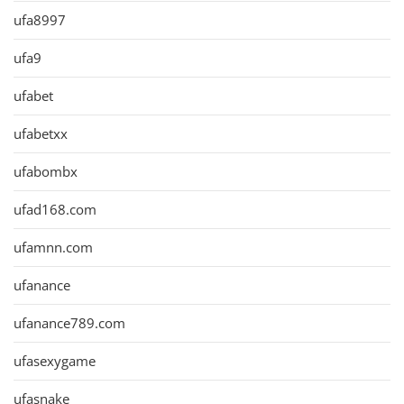
ufa8997
ufa9
ufabet
ufabetxx
ufabombx
ufad168.com
ufamnn.com
ufanance
ufanance789.com
ufasexygame
ufasnake