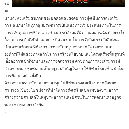
รพั
ฒ
นาและส่งเสริมสุขภาพของบุคคลและสังคม การมุ่งเน้นการส่งเสริม
การเล่นกีฬาในทุกกลุ่มประชากรเป็นแนวทางที่มีประสิทธิภาพในการ
ยกระดับคุณภาพชีวิตและสร้างสรรค์สังคมที่มีความสมานฉันท์ อย่างไร
ก็ตาม การเข้าถึงกีฬาและการมีส่วนร่วมในการจัดกิจกรรมกีฬายังคง
เป็นความท้าทายที่ต้องการการสนับสนุนจากภาครัฐ เอกชน และ
องค์กรที่ไม่แสวงหาผลกำไร การสร้างนโยบายและโครงสร้างพื้นฐานที่
เอื้อต่อการเข้าถึงกีฬาและการจัดกิจกรรม ควบคู่กับการส่งเสริมการมี
ส่วนร่วมของชุมชน จะเป็นกุญแจสำคัญในการใช้กีฬาเป็นเครื่องมือใน
การพัฒนาอย่างยั่งยืน
ด้วยความตระหนักและการลงทุนในกีฬาอย่างต่อเนื่อง ภาคสังคมจะ
สามารถใช้ประโยชน์จากกีฬาในการส่งเสริมสุขภาพของประชากร
สร้างความสามัคคีในหมู่ประชากร และมีส่วนในการพัฒนาเศรษฐกิจ
ของประเทศอย่างยั่งยืน
…