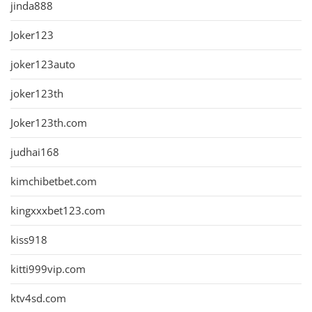
jinda888
Joker123
joker123auto
joker123th
Joker123th.com
judhai168
kimchibetbet.com
kingxxxbet123.com
kiss918
kitti999vip.com
ktv4sd.com