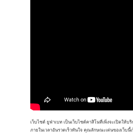
เว็บไซต์ ยูฟ่าเบท เป็นเว็บไซต์คาสิโนที่เพิ่งจะเปิด
ภายในเวลาอันรวดเร็วทันใจ คุณลักษณะเด่นของเว็บนี้เป็