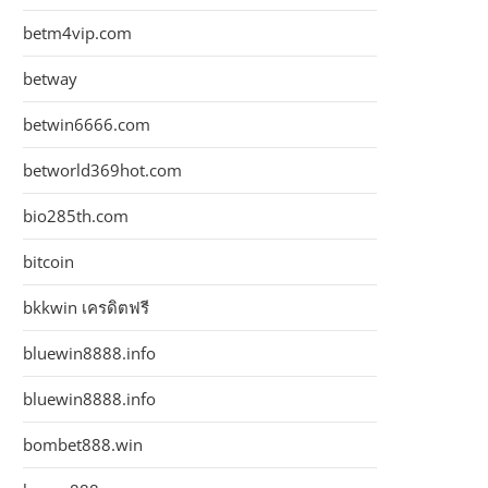
betm4vip.com
betway
betwin6666.com
betworld369hot.com
bio285th.com
bitcoin
bkkwin เครดิตฟรี
bluewin8888.info
bluewin8888.info
bombet888.win