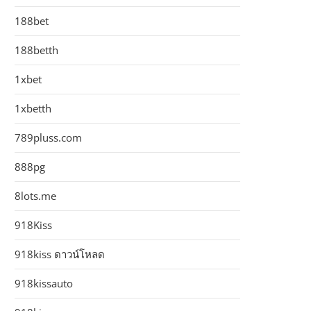
188bet
188betth
1xbet
1xbetth
789pluss.com
888pg
8lots.me
918Kiss
918kiss ดาวน์โหลด
918kissauto