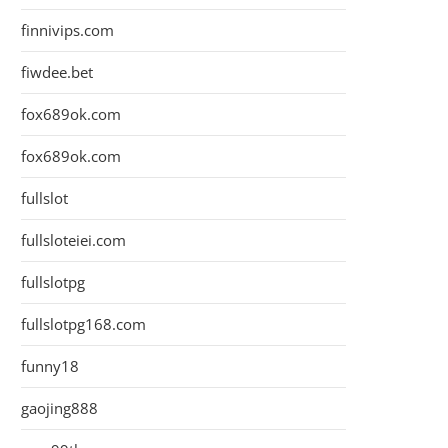
finnivips.com
fiwdee.bet
fox689ok.com
fox689ok.com
fullslot
fullsloteiei.com
fullslotpg
fullslotpg168.com
funny18
gaojing888