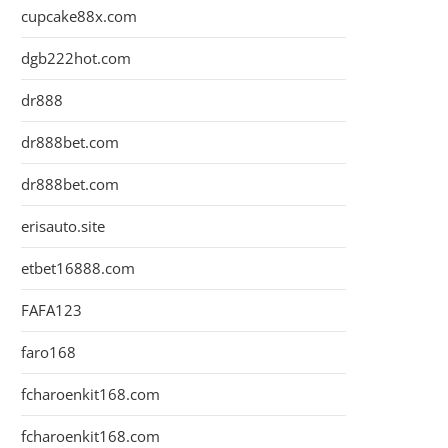
cupcake88x.com
dgb222hot.com
dr888
dr888bet.com
dr888bet.com
erisauto.site
etbet16888.com
FAFA123
faro168
fcharoenkit168.com
fcharoenkit168.com