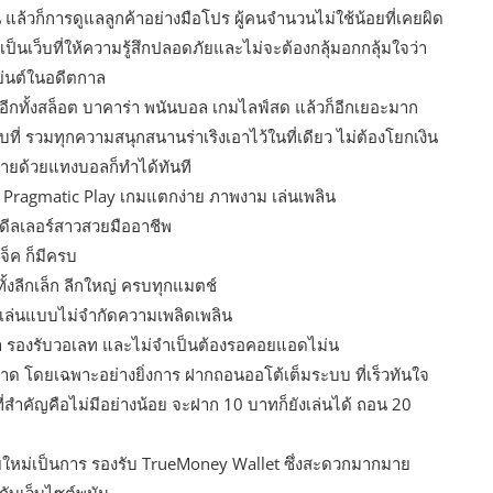
 แล้วก็การดูแลลูกค้าอย่างมือโปร ผู้คนจำนวนไม่ใช้น้อยที่เคยผิด
ท เป็นเว็บที่ให้ความรู้สึกปลอดภัยและไม่จะต้องกลุ้มอกกลุ้มใจว่า
เย่นต์ในอดีตกาล
อีกทั้งสล็อต บาคาร่า พนันบอล เกมไลฟ์สด แล้วก็อีกเยอะมาก
ว็บที่ รวมทุกความสนุกสนานร่าเริงเอาไว้ในที่เดียว ไม่ต้องโยกเงิน
ท้ายด้วยแทงบอลก็ทำได้ทันที
 Pragmatic Play เกมแตกง่าย ภาพงาม เล่นเพลิน
ดีลเลอร์สาวสวยมืออาชีพ
จ็ค ก็มีครบ
ทั้งลีกเล็ก ลีกใหญ่ ครบทุกแมตช์
กเล่นแบบไม่จำกัดความเพลิดเพลิน
้นต่ำ รองรับวอเลท และไม่จำเป็นต้องรอคอยแอดไม่น
นคาด โดยเฉพาะอย่างยิ่งการ ฝากถอนออโต้เต็มระบบ ที่เร็วทันใจ
ที่สำคัญคือไม่มีอย่างน้อย จะฝาก 10 บาทก็ยังเล่นได้ ถอน 20
มัยใหม่เป็นการ รองรับ TrueMoney Wallet ซึ่งสะดวกมากมาย
้กับเว็บไซต์พนัน