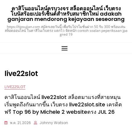
Skip
คาสิโนออนไลน์ครบวงจร สล็อตออนไลน์ เว็บตรง
to
โบนัสร้อยเปอร์เซ็นต์สำหรับสมาชิกใหม่ adakah
content
ganjaran mendorong kejayaan seseorang
https://tipsujian.com สมัครเลยวันนี้ เพื่อรับโปรโมชั่นฝาก 50 รับ 300 พร้อมเล่น
สล็อตออนไลน์ ในคาสิโนเว็บตรง แตกไว จัดหนัก contoh soalan peperiksaan jpa
gred 19
live22slot
LIVE22SLOT
คาสิโนออนไลน์ live22slot สล็อตมาแรงที่สายหมุน
เริ่มพูดถึงกันมากขึ้น เว็บตรง live22slot.site เครดิต
ฟรี Top 96 by Michele 2 websiteตรง JUL 26
พ.ค. 21, 2026
Johnny Watson