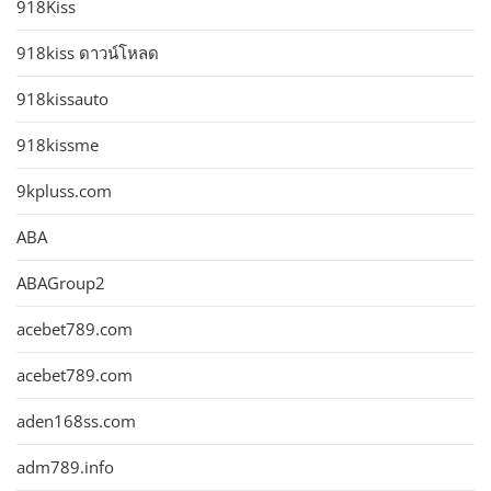
918Kiss
918kiss ดาวน์โหลด
918kissauto
918kissme
9kpluss.com
ABA
ABAGroup2
acebet789.com
acebet789.com
aden168ss.com
adm789.info