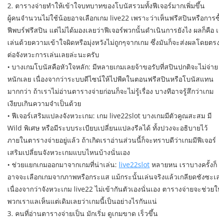
2. ตารางจ่ายทำให้เข้าใจบทบาทของโบนัสรวมทั้งฟีเจอร์มากเพิ่มขึ้น
ผู้คนจำนวนไม่ใช้น้อยอาจเลือกเกม live22 เพราะว่าเห็นฟรีสปินหรือการซื
ฟีพบร์ฟรีสปิน แต่ไม่ได้มองเลยว่าฟีเจอร์พวกนั้นดำเนินการยังไง ผลก็คือ เ
เล่นด้วยความเข้าใจผิดหรือมุ่งหวังไม่ถูกๆจากเกม ซึ่งมันก็จะส่งผลโดยตร
ต่อจังหวะการเล่นเลยล่ะนะครับ
• บางเกมโบนัสคือหัวใจหลัก: มีหลายเกมเลยจ้าขอรับที่สปินปกติจะไม่จ่าย
หนักเลย เนื่องจากว่าระบบดีไซน์ให้ไปพีคในตอนฟรีสปินหรือโบนัสแทน
มากกว่า ถ้าเราไม่อ่านตารางจ่ายก่อนก็จะไม่รู้เรื่อง บางทีอาจรู้สึกว่าเกม
เงียบเกินความจำเป็นด้วย
• ฟีเจอร์เสริมแปลงจังหวะเกม: เกม live22slot บางเกมมีตัวคูณสะสม มี
Wild พิเศษ หรือมีระบบระเบียบเปลี่ยนแปลงรีลได้ ทั้งปวงจะอธิบายไว้
ภายในตารางจ่ายอยู่แล้ว ถ้าเกิดเราอ่านส่วนนี้ก็จะทราบดีว่าเกมมีฟีเจอร์
เสริมเปลี่ยนจังหวะเกมแบบไหนบ้างนั่นเอง
• ช่วยแยกเกมออกมาจากเกมที่น่าเล่น:
live22slot
หลายหน เราบางครั้งก็
อาจจะเลือกเกมจากภาพหรือกระแส แม้กระนั้นเล่นจริงแล้วเกลียดชังซะเ
เนื่องจากว่าจังหวะเกม live22 ไม่เข้ากันตัวเองนั่นเอง ตารางจ่ายจะช่วยให
พวกเราแลเห็นแต่เดิมเลยว่าเกมนี้เป็นอย่างไรกันแน่
3. คนที่อ่านตารางจ่ายเป็น มักเริ่ม ดูเกมขาด เร็วขึ้น