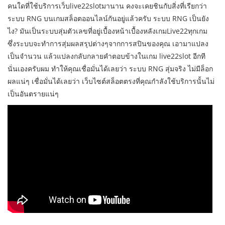
คนใดที่ใช้บริการเว็บlive22slotมานาน คงจะเคยชินกับสิ่งที่เรียกว่า
ระบบ RNG บนเกมสล็อตออนไลน์กันอยู่แล้วครับ ระบบ RNG เป็นยัง
ไง? มันเป็นระบบสุ่มตัวเลขที่อยู่เบื้องหน้าเบื้องหลังเกมLive22ทุกเกม
ซึ่งระบบจะทำการสุ่มผลสรุปต่างๆจากการสปินของคุณ เอามาแปลง
เป็นจำนวน แล้วแปลงกลับกลายคำตอบข้างในเกม live22slot อีกที
นั่นเองครับผม ทำให้คุณเชื่อมั่นได้เลยว่า ระบบ RNG สุ่มจริง ไม่มีล็อก
ผลแน่ๆ เชื่อมั่นได้เลยว่า เว็บไซต์สล็อตตรงที่คุณกำลังใช้บริการนั้นไม่
เป็นอันตรายแน่ๆ