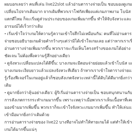
ผมบอกเลยว่า คนที่เล่น live22slot แล้วอ่านตารางจ่ายเป็น ชอบมองดูเกม
เปลี่ยนไปจากเดิมมาก จากเดิมที่พวกเราโฟกัสเพียงแค่เกมภาพงาม โบนัส
แตกดีไหม ก็จะเริ่มดูส่วนประกอบของเกมเพิ่มมากขึ้น ทำให้จับจังหวะและ
อารมณ์ได้เร็วกว่าเดิม
• เริ่มเข้าใจว่าเกมให้ความรู้ความเข้าใจสึกไม่เหมือนกัน: คนที่ไม่อ่านตา
จ่ายชอบอธิบายเกมด้วยคำกว้างๆแต่ว่ามิได้เข้าใจเกมเลย แต่ว่าหากเราเริ
อ่านตารางจ่ายเพิ่มมากขึ้น พวกเราจะเริ่มเห็นโครงสร้างของเกมได้อย่าง
ชัดเจน ไม่ต้องพึ่งความรู้สึกอย่างเดียว
• ดูจังหวะเปลี่ยนแปลงได้ดีขึ้น: บางเกมจะมีตอนจ่ายย่อยแล้วเข้าโบนัส แต
บางเกมจะเงียบยาวแล้วแปลงจังหวะทีเดียว ถ้าหากเราเข้าใจตารางจ่าย
รู้เรื่องฟีเจอร์ในเกมอยู่แล้วก็ชอบสังเกตจังหวะเหล่านี้ได้ดิบได้ดีมากยิ่งกว่า
เดิม
• ดูมากยิ่งกว่าลุ้นอย่างเดียว: ผู้ริเริ่มอ่านตารางจ่ายเป็น ชอบสนุกสนานกั
การสังเกตการกระทำเกมมากขึ้น เพราะเหตุว่าเมื่อพวกเราเห็นเนื้อหาที่เค
มองข้ามมากเพิ่มขึ้น พวกเราก็จะเข้าใจจังหวะเกมมากเพิ่มขึ้น ทำให้เล่นแ
เข้ามือมากยิ่งกว่าเดิมด้วย
การอ่านตารางจ่ายของ live22 บางทีอาจไม่ทำให้ทายเกมได้ แต่ทำให้เข้
เกมได้มากขึ้นแน่ๆ