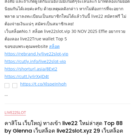
สงสัย และถ้าเกิดผู้ใดกันแน่ยังไม่มีเกมดีๆจะเล่นล่ะก็ มาทดลองเกมยอด
นิยมกันได้เลยค่ะครับ ด้วยเหตุผลดังกล่าว หากไม่ต้องการที่จะอยาก
พลาด มาลงทะเบียนเป็นสมาชิกใหม่ได้แล้ววันนี้ live22 สมัครฟรี ไม่
ต้องจ่ายเงินแน่ๆ สมัครเป็นสมาชิกเลย!
เว็บสล็อตNo.1 สล็อต live22slot.vip 30 NOV 2025 Effie อยากรวย
ต้องลอง live22True wallet Top 5
ขอขอบพระคุณwebsite
สล็อต
https://rebrand.ly/live22slot-vip
https://cutly.info/live22slot-vip
https://shorturl.asia/8Ext2
https://cutt.ly/irXxJD4t
https://t.co/XlspeInhqh
…
LIVE22SLOT
คาสิโน เว็บใหญ่ ทางเข้า live22 ใหม่ล่าสุด Top 88
by Glenna เว็บสล็อต live22slot.xyz 29 เว็บสล็อต