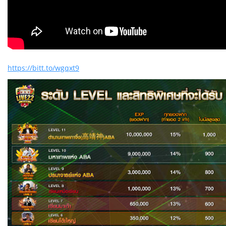
https://bitt.to/wgqxt9