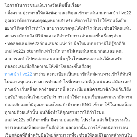
โอกาสในการชนะเงินรางวัลเพิ่มขึ้นเรื่อยๆ
• ตั้งความมุ่งหมายให้แจ้งชัด: ขณะที่คุณเข้ามาเล่นเกมทางเข้า live22
คุณควรต้องกำหนดจุดมุ่งหมายสำหรับเพื่อการได้กำไรให้ชัดแจ้งด้วย
อยากได้ผลกำไรเท่าไร สามารถขาดทุนได้เท่าไร มันจะช่วยให้คุณเล่น
อย่างระมัดระวัง มีวินัยและสติสำหรับการเล่นเยอะขึ้นเรื่อยๆด้วย
• ทดลองเล่นlive22ก่อนเสมอ: แน่ๆว่า มือใหม่แบบเราๆมิได้รู้จักดีกับ
เกมlive22slotมากสักเท่าไรนัก หากไม่เคยเล่นเกมมาก่อนเลย คุณ
สามารถเข้าไปทดสอบเล่นเกมนั้นๆในโหมดทดลองเล่นได้นะครับ
ทดลองเล่นเพื่อศึกษาเกมให้เข้าใจเยอะขึ้นเรื่อยๆ
ทางเข้า live22
หาง่าย ลงทะเบียนเป็นสมาชิกใหม่ผ่านทางเข้าได้ทันที
ไม่พลาดทุกแนวทางการทำผลกำไรที่เหมาะสมที่สุดแน่นอน สมัครเลย!
ทางเข้า เว็บสล็อต หาง่ายขนาดนี้ ลงทะเบียนสมัครสมาชิกใหม่กันรึยัง
ขอรับ? มองเห็นไหมขอรับว่า การเข้าใช้งานบนเว็บของพวกเรามีความ
ปลอดภัยและก็มีคุณภาพแค่ไหน ยิ่งมีระบบ RNG เข้ามาใช้ในเกมสล็อต
ทุกเกมด้วยแล้วนั้น มันก็ยิ่งทำให้คุณสามารถได้กำไรบน
เกมlive22slotได้มากขึ้น มีความปลอดภัย โปร่งใส แล้วก็เป็นธรรมใน
การเล่นเกมสล็อตเยอะขึ้นอีกด้วย นอกจากนั้น การใช้เทคนิคการเล่น
เว็บสล็อตที่ดีสำหรับมือใหม่ก็สามารถที่จะช่วยให้คุณมีโอกาสสำหรับใน