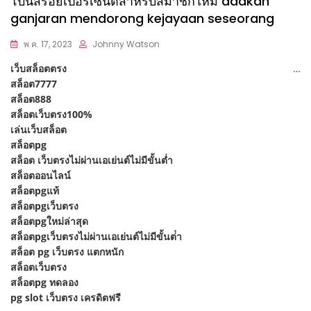
โบนัสร้อยเปอร์เซ็นต์สำหรับสมาชิกใหม่ adakah
ganjaran mendorong kejayaan seseorang
พ.ค. 17, 2023
Johnny Watson
เว็บสล็อตตรง
…
สล็อต7777
สล็อต888
สล็อตเว็บตรง100%
เล่นเว็บสล็อต
สล็อตpg
สล็อต เว็บตรงไม่ผ่านเอเย่นต์ไม่มีขั้นต่ำ
สล็อตออนไลน์
สล็อตpgแท้
สล็อตpgเว็บตรง
สล็อตpgใหม่ล่าสุด
สล็อตpgเว็บตรงไม่ผ่านเอเย่นต์ไม่มีขั้นต่ํา
สล็อต pg เว็บตรง แตกหนัก
สล็อตเว็บตรง
สล็อตpg ทดลอง
pg slot เว็บตรง เครดิตฟรี