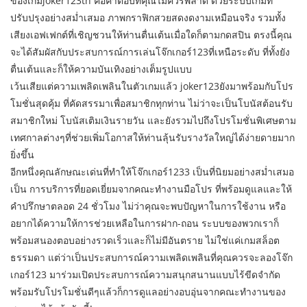
ของเกมjoker123th คือคำตอบที่คุณไม่ควรพลาด ด้วยระบบเกมที่
ปรับปรุงอย่างสม่ำเสมอ ภาพกราฟิกสวยสดงดงามเหมือนจริง รวมทั้ง
เสียงเอฟเฟกต์ที่เชิญชวนให้ท่านตื่นเต้นเมื่อใดก็ตามกดสปิน ตรงนี้คุณ
จะได้สัมผัสกับประสบการณ์การเล่นโจ๊กเกอร์123ที่เหนือระดับ ที่ทั้งยัง
ตื่นเต้นและก็ให้ความบันเทิงอย่างเต็มรูปแบบ
เว้นเสียแต่ความเพลิดเพลินในตัวเกมแล้ว joker123ยังมาพร้อมกับโปร
โมชั่นสุดคุ้ม ที่คัดสรรมาเพื่อสมาชิกทุกท่าน ไม่ว่าจะเป็นโบนัสต้อนรับ
สมาชิกใหม่ โบนัสเติมเงินรายวัน และยังรวมไปถึงโปรโมชั่นพิเศษตาม
เทศกาลต่างๆที่ช่วยเพิ่มโอกาสให้ท่านลุ้นรับรางวัลใหญ่ได้ง่ายดายมาก
ยิ่งขึ้น
อีกหนึ่งคุณลักษณะเด่นที่ทำให้โจ๊กเกอร์1233 เป็นที่นิยมอย่างสม่ำเสมอ
เป็น การบริการที่ยอดเยี่ยมจากคณะทำงานมือโปร ที่พร้อมดูแลและให้
คำปรึกษาตลอด 24 ชั่วโมง ไม่ว่าคุณจะพบปัญหาในการใช้งาน หรือ
อยากได้ความให้การช่วยเหลือในการฝาก-ถอน ระบบของพวกเราก็
พร้อมสนองตอบอย่างรวดเร็วและก็ไม่มีอันตราย ไม่ใช่แค่เกมสล็อต
ธรรมดา แต่ว่าเป็นประสบการณ์ความเพลิดเพลินที่คุณควรจะลองโจ๊ก
เกอร์123 มาร่วมเปิดประสบการณ์ความสนุกสนานแบบไร้ขีดจำกัด
พร้อมรับโปรโมชั่นดีๆแล้วก็การดูแลอย่างอบอุ่นจากคณะทำงานของ