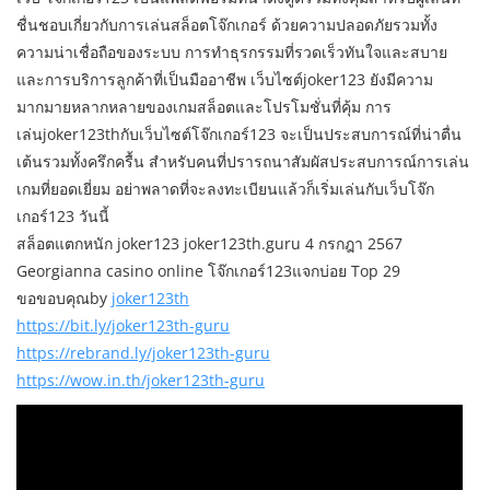
ชื่นชอบเกี่ยวกับการเล่นสล็อตโจ๊กเกอร์ ด้วยความปลอดภัยรวมทั้ง
ความน่าเชื่อถือของระบบ การทำธุรกรรมที่รวดเร็วทันใจและสบาย
และการบริการลูกค้าที่เป็นมืออาชีพ เว็บไซต์joker123 ยังมีความ
มากมายหลากหลายของเกมสล็อตและโปรโมชั่นที่คุ้ม การ
เล่นjoker123thกับเว็บไซต์โจ๊กเกอร์123 จะเป็นประสบการณ์ที่น่าตื่น
เต้นรวมทั้งครึกครื้น สำหรับคนที่ปรารถนาสัมผัสประสบการณ์การเล่น
เกมที่ยอดเยี่ยม อย่าพลาดที่จะลงทะเบียนแล้วก็เริ่มเล่นกับเว็บโจ๊ก
เกอร์123 วันนี้
สล็อตแตกหนัก joker123 joker123th.guru 4 กรกฎา 2567
Georgianna casino online โจ๊กเกอร์123แจกบ่อย Top 29
ขอขอบคุณby
joker123th
https://bit.ly/joker123th-guru
https://rebrand.ly/joker123th-guru
https://wow.in.th/joker123th-guru