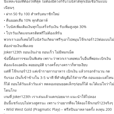
นี่แหละของที่ต้องใจที่สุด ไม่ต้องมีดวงก็รับโบนัสได้ทุกเมื่อเชื่อวันแบบ
เนียนๆ
• ฝาก 50 รับ 100 สำหรับสมาชิกใหม่
• คืนยอดเสีย 10% ทุกสัปดาห์
• โบนัสเพิ่มเติมเงินทุกใบเสร็จรับเงิน รับเพิ่มสูงสุด 30%
• โปรวันเกิดแจกเครดิตฟรีไม่ต้องเทิร์น
พวกเราเองก็เคยได้โบนัสวันเกิดมาฟรีๆเอาไปหมุนโจ๊กเกอร์123ต่อแบบไม่
ต้องจ่ายเงินเพิ่มเลย
Joker123th ถอนเงินง่าย ถอนเร็ว ไม่มีหมกเม็ด
ข้อนี้ต้องการชมเป็นพิเศษ เพราะว่าพวกเราเคยพบเว็บอื่นที่พอจะเบิกเงิน
ต้องแจ้งแอดมิน คอยอนุมัติ บางครั้งบางคราวก็หายเงียบ
แต่ที่ โจ๊กเกอร์123 แค่เข้ารายการอาหาร เบิกเงิน แล้วกรอกจำนวน กด
รับรอง เงินก็เข้าข้างใน 3-5 นาที ที่สำคัญคือไร้ค่าจารีต ถอนเยอะแค่ไหน
ก็ได้ ถอนได้วันแล้ววันเล่า ทดลองถอนยอดเล็กๆก่อนก็ได้ จะได้แน่ใจว่าไม่
โดนโกง
เกมที่ Joker123th เราเล่นแล้วแตกบ่อยมาก แนะนำให้ไปลอง
อันนี้แชร์แบบไม่หวงสูตรนะ เพราะว่าอยากที่จะให้ลองโจ๊กเกอร์123จริงๆ
• Wild West Gold (Pragmatic Play) – ฟรีสปินมาหลายครั้ง ลงทุน 200