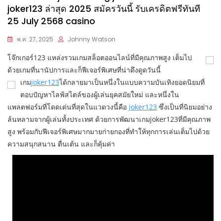
joker123 ล่าสุด 2025 สมัครวันนี้ รับเครดิตฟรีทันที
25 July 2568 casino
พ.ค. 27, 2025
Johnny Watson
โจ๊กเกอร์123 แหล่งรวมเกมสล็อตออนไลน์ที่มีคุณภาพสูง เต็มไป
ด้วยเกมที่นานัปการและก็ฟีเจอร์พิเศษที่น่าดึงดูดวันนี้
เกม
joker123
ได้กลายมาเป็นหนึ่งในแบบความบันเทิงยอดนิยมที่
ตอบปัญหาไลฟ์สไตล์ของผู้เล่นยุคสมัยใหม่ และหนึ่งใน
แพลตฟอร์มที่โดดเด่นที่สุดในแวดวงนี้คือ
joker123
ซึ่งเป็นที่นิยมอย่าง
ล้นหลามจากผู้เล่นทั้งประเทศ ด้วยการพัฒนาเกมjoker123ที่มีคุณภาพ
สูง พร้อมกับฟีเจอร์พิเศษมากมายก่ายกองที่ทำให้ทุกการเล่นเต็มไปด้วย
ความสนุกสนาน ตื่นเต้น และก็คุ้มค่า