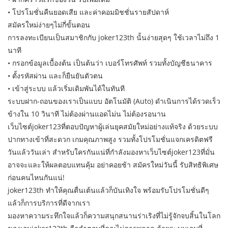
• โปรโมชั่นคืนยอดเสีย และค่าคอมมิชชั่นรายสัปดาห์
สมัครใหม่ง่ายๆไม่กี่ขั้นตอน
การลงทะเบียนเป็นสมาชิกกับ joker123th นั้นง่ายสุดๆ ใช้เวลาไม่ถึง 1
นาที
• กรอกข้อมูลเบื้องต้น เป็นต้นว่า เบอร์โทรศัพท์ รวมทั้งบัญชีธนาคาร
• ตั้งรหัสผ่าน และก็ยืนยันตัวตน
• เข้าสู่ระบบ แล้วเริ่มเดิมพันได้ในทันที
ระบบฝาก-ถอนของเราเป็นแบบ อัตโนมัติ (Auto) ดำเนินการได้รวดเร็ว
ข้างใน 10 วินาที ไม่ต้องผ่านแอดไม่น ไม่ต้องรอนาน
เว็บไซต์joker123ที่ตอบปัญหาผู้เล่นยุคสมัยใหม่อย่างแท้จริง ด้วยระบบ
ปากทางเข้าที่สะดวก เกมคุณภาพสูง รวมทั้งโปรโมชั่นแจกเครดิตฟรี
วันแล้ววันเล่า สำหรับใครกันแน่ที่กำลังมองหาเว็บไซต์joker123ที่มั่น
อาจจะและให้ผลตอบแทนคุ้ม อย่าคอยช้า สมัครใหม่วันนี้ รับสิทธิพิเศษ
ก่อนคนไหนกันแน่!
joker123th ทำให้คุณตื่นเต้นแล้วก็บันเทิงใจ พร้อมรับโปรโมชั่นดีๆ
แล้วก็การบริการที่ดีจากเรา
มองหาความระทึกใจแล้วก็ความสนุกสนานร่าเริงที่ไม่รู้จักจบสิ้นในโลก