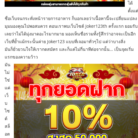
ได้
ตั้งแต
ชื่อเว็บจนกระทั่งหน้ารายการอาหาร ก็บอกเลยว่าเนื้อหานี้จะเปลี่ยนแปลง
มุมมองคุณไปพอสมควร ตอนเราพบเว็บไซต์ Joker123th ครั้งแรก ยอมรับ
เลยว่าไม่ได้มุ่งมาดอะไรมากมาย มองเห็นชื่อรวมทั้งรู้สึกว่าอาจจะเป็นอีก
เว็บที่ย้ำแม้กระนั้นค่าย Joker123 แบบที่เจอมาทั่วๆไป แต่ว่าบางสิ่ง
มันก็ยั่วยวนใจให้เรากดสมัคร และก็แค่ไม่กี่นาทีต่อจากนั้น… เป็นจุดเริ่ม
แรกของความว้าว
มัน
ไม่
ใช่
แค่
เว็
บ
ไซ
ต์
สล็
อต