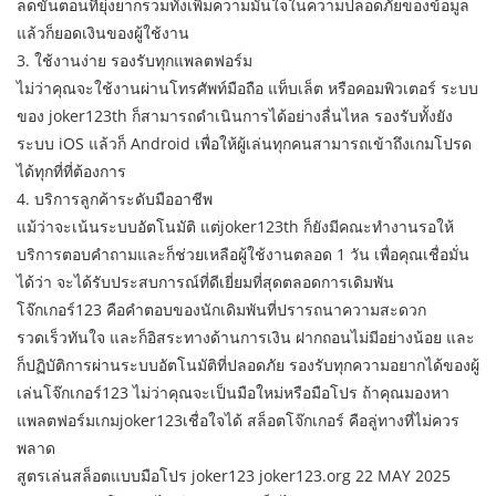
ลดขั้นตอนที่ยุ่งยากรวมทั้งเพิ่มความมั่นใจในความปลอดภัยของข้อมูล
แล้วก็ยอดเงินของผู้ใช้งาน
3. ใช้งานง่าย รองรับทุกแพลตฟอร์ม
ไม่ว่าคุณจะใช้งานผ่านโทรศัพท์มือถือ แท็บเล็ต หรือคอมพิวเตอร์ ระบบ
ของ joker123th ก็สามารถดำเนินการได้อย่างลื่นไหล รองรับทั้งยัง
ระบบ iOS แล้วก็ Android เพื่อให้ผู้เล่นทุกคนสามารถเข้าถึงเกมโปรด
ได้ทุกที่ที่ต้องการ
4. บริการลูกค้าระดับมืออาชีพ
แม้ว่าจะเน้นระบบอัตโนมัติ แต่joker123th ก็ยังมีคณะทำงานรอให้
บริการตอบคำถามและก็ช่วยเหลือผู้ใช้งานตลอด 1 วัน เพื่อคุณเชื่อมั่น
ได้ว่า จะได้รับประสบการณ์ที่ดีเยี่ยมที่สุดตลอดการเดิมพัน
โจ๊กเกอร์123 คือคำตอบของนักเดิมพันที่ปรารถนาความสะดวก
รวดเร็วทันใจ และก็อิสระทางด้านการเงิน ฝากถอนไม่มีอย่างน้อย และ
ก็ปฏิบัติการผ่านระบบอัตโนมัติที่ปลอดภัย รองรับทุกความอยากได้ของผู้
เล่นโจ๊กเกอร์123 ไม่ว่าคุณจะเป็นมือใหม่หรือมือโปร ถ้าคุณมองหา
แพลตฟอร์มเกมjoker123เชื่อใจได้ สล็อตโจ๊กเกอร์ คือลู่ทางที่ไม่ควร
พลาด
สูตรเล่นสล็อตแบบมือโปร joker123 joker123.org 22 MAY 2025