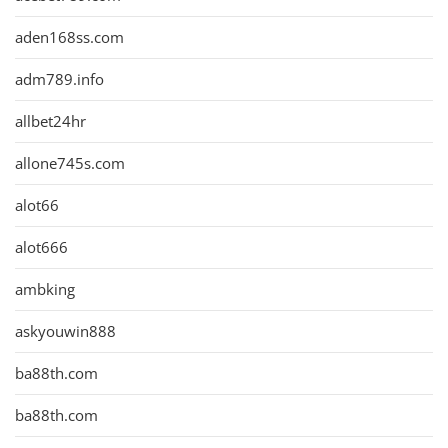
aden168ss.com
adm789.info
allbet24hr
allone745s.com
alot66
alot666
ambking
askyouwin888
ba88th.com
ba88th.com