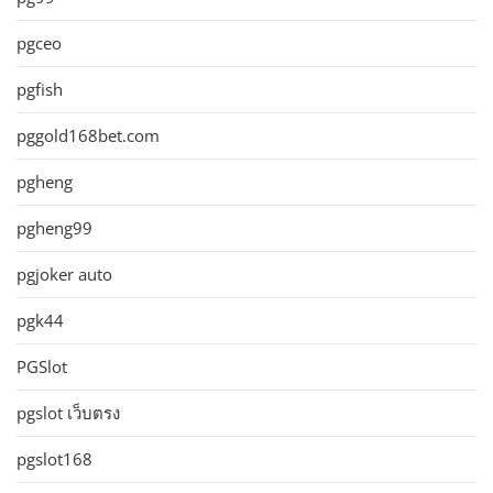
pgceo
pgfish
pggold168bet.com
pgheng
pgheng99
pgjoker auto
pgk44
PGSlot
pgslot เว็บตรง
pgslot168