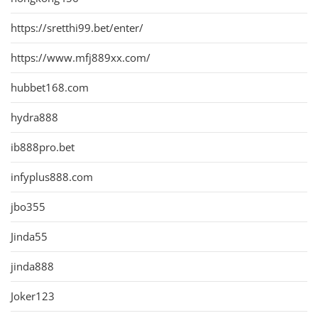
https://sretthi99.bet/enter/
https://www.mfj889xx.com/
hubbet168.com
hydra888
ib888pro.bet
infyplus888.com
jbo355
Jinda55
jinda888
Joker123