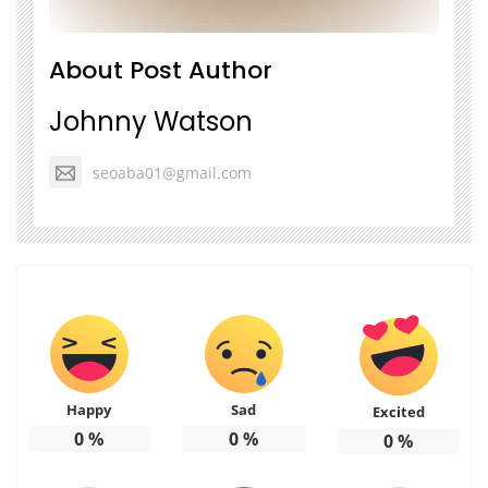
About Post Author
Johnny Watson
seoaba01@gmail.com
Happy
Sad
Excited
0
%
0
%
0
%