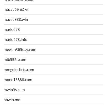
macau69 สมัคร
macau888.win
mario678
mario678.info
meekin365day.com
mib555s.com
mmgoldsbets.com
mono16888.com
mwin9s.com
nbwin.me