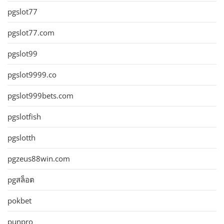
pgslot77
pgslot77.com
pgslot99
pgslot9999.co
pgslot999bets.com
pgslotfish
pgslotth
pgzeus88win.com
pgสล็อต
pokbet
punpro