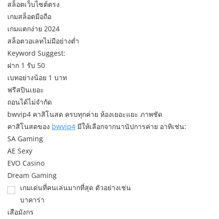
สล็อตเว็บไซต์ตรง
เกมสล็อตมือถือ
เกมแตกง่าย 2024
สล็อตวอเลทไม่มีอย่างต่ำ
Keyword Suggest:
ฝาก 1 รับ 50
เบทอย่างน้อย 1 บาท
ฟรีสปินเยอะ
ถอนได้ไม่จำกัด
bwvip4 คาสิโนสด ครบทุกค่าย ห้องเยอะแยะ ภาพชัด
คาสิโนสดของ
bwvip4
มีให้เลือกจากนานัปการค่าย อาทิเช่น:
SA Gaming
AE Sexy
EVO Casino
Dream Gaming
เกมเด่นที่คนเล่นมากที่สุด ตัวอย่างเช่น
บาคาร่า
เสือมังกร