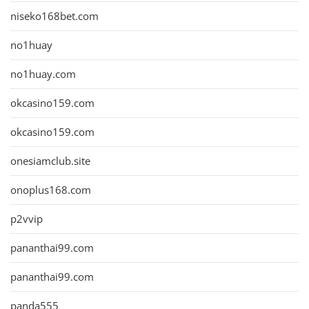
niseko168bet.com
no1huay
no1huay.com
okcasino159.com
okcasino159.com
onesiamclub.site
onoplus168.com
p2vvip
pananthai99.com
pananthai99.com
panda555