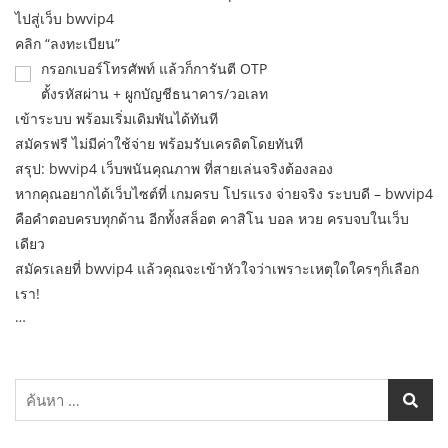
ไปสู่เว็บ bwvip4
คลิก “ลงทะเบียน”
กรอกเบอร์โทรศัพท์ แล้วก็การันตี OTP
ตั้งรหัสผ่าน + ผูกบัญชีธนาคาร/วอเลท
เข้าระบบ พร้อมเริ่มเดิมพันได้ทันที
สมัครฟรี ไม่มีค่าใช้จ่าย พร้อมรับเครดิตโดยทันที
สรุป: bwvip4 เว็บพนันคุณภาพ ที่สายเล่นจริงต้องลอง
หากคุณอยากได้เว็บไซต์ที่ เกมครบ โปรแรง จ่ายจริง ระบบดี – bwvip4
คือคำตอบครบทุกด้าน อีกทั้งสล็อต คาสิโน บอล หวย ครบจบในเว็บ
เดียว
สมัครเลยที่ bwvip4 แล้วคุณจะเข้าหัวใจว่าเพราะเหตุใดใครๆก็เลือก
เรา!
…
ค้นหา
สำหรับ: