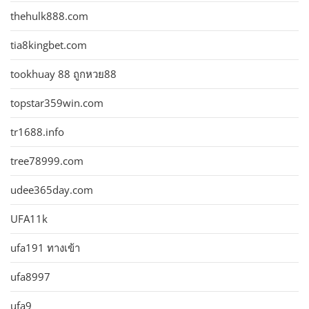
thehulk888.com
tia8kingbet.com
tookhuay 88 ถูกหวย88
topstar359win.com
tr1688.info
tree78999.com
udee365day.com
UFA11k
ufa191 ทางเข้า
ufa8997
ufa9