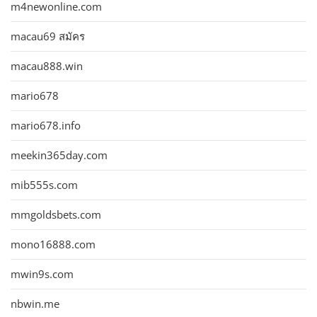
m4newonline.com
macau69 สมัคร
macau888.win
mario678
mario678.info
meekin365day.com
mib555s.com
mmgoldsbets.com
mono16888.com
mwin9s.com
nbwin.me