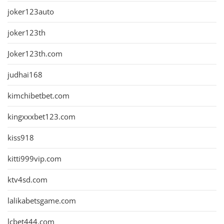
joker123auto
joker123th
Joker123th.com
judhai168
kimchibetbet.com
kingxxxbet123.com
kiss918
kitti999vip.com
ktv4sd.com
lalikabetsgame.com
lcbet444.com