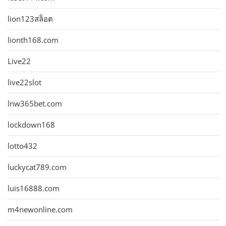
lion123สล็อต
lionth168.com
Live22
live22slot
lnw365bet.com
lockdown168
lotto432
luckycat789.com
luis16888.com
m4newonline.com