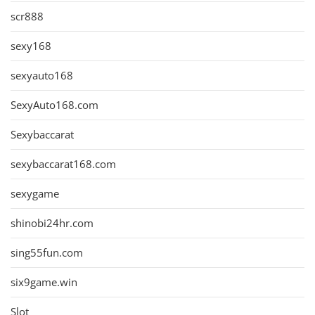
scr888
sexy168
sexyauto168
SexyAuto168.com
Sexybaccarat
sexybaccarat168.com
sexygame
shinobi24hr.com
sing55fun.com
six9game.win
Slot