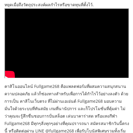
หยุดเมื่อถึงวัตถุประสงค์ผลกำไรหรือขาดทุนที่ตั้งไว้.
คาสิโนออนไลน์ Fullgame268 คือแพลตฟอร์มที่ผสมความสนุกสนาน
ความปลอดภัย แล้วก็ช่องทางสำหรับเพื่อการได้กำไรไว้อย่างลงตัว ด้วย
การเป็น คาสิโนเว็บตรง ที่ไม่ผ่านเอเย่นต์ Fullgame268 มอบความ
มั่นใจด้วยระบบที่ทันสมัย เกมที่นานัปการ และก็โปรโมชั่นที่คุ้มค่า ไม่
ว่าคุณจะรู้สึกชื่นชอบการปั่นสล็อต เล่นบาคาร่าสด หรือแทงกีฬา
Fullgame268 มีทุกๆสิ่งทุกๆอย่างที่คุณปรารถนา สมัครสมาชิกวันนี้ตรง
นี้ หรือติดต่อผ่าน LINE @fullgame268 เพื่อรับโบนัสพิเศษรวมทั้งเริ่ม