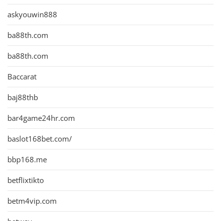
askyouwin888
ba88th.com
ba88th.com
Baccarat
baj88thb
bar4game24hr.com
baslot168bet.com/
bbp168.me
betflixtikto
betm4vip.com