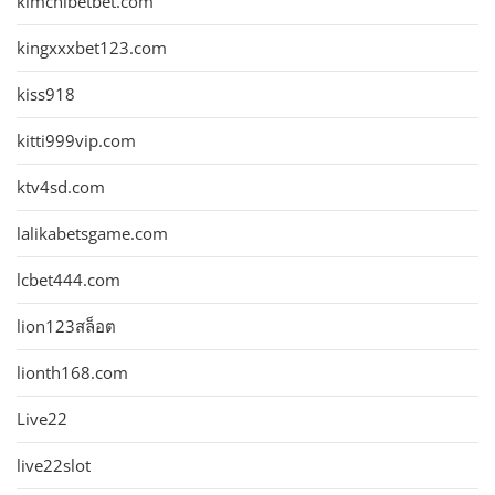
kimchibetbet.com
kingxxxbet123.com
kiss918
kitti999vip.com
ktv4sd.com
lalikabetsgame.com
lcbet444.com
lion123สล็อต
lionth168.com
Live22
live22slot