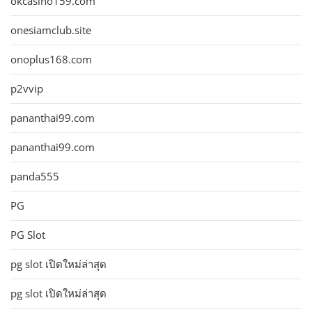
okcasino159.com
onesiamclub.site
onoplus168.com
p2vvip
pananthai99.com
pananthai99.com
panda555
PG
PG Slot
pg slot เปิดใหม่ล่าสุด
pg slot เปิดใหม่ล่าสุด