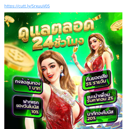
https://cutt.ly/SrxuuV05