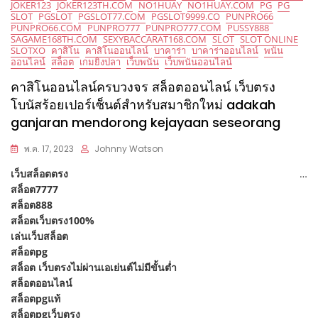
JOKER123
JOKER123TH.COM
NO1HUAY
NO1HUAY.COM
PG
PG
SLOT
PGSLOT
PGSLOT77.COM
PGSLOT9999.CO
PUNPRO66
PUNPRO66.COM
PUNPRO777
PUNPRO777.COM
PUSSY888
SAGAME168TH.COM
SEXYBACCARAT168.COM
SLOT
SLOT ONLINE
SLOTXO
คาสิโน
คาสิโนออนไลน์
บาคาร่า
บาคาร่าออนไลน์
พนัน
ออนไลน์
สล็อต
เกมยิงปลา
เว็บพนัน
เว็บพนันออนไลน์
คาสิโนออนไลน์ครบวงจร สล็อตออนไลน์ เว็บตรง
โบนัสร้อยเปอร์เซ็นต์สำหรับสมาชิกใหม่ adakah
ganjaran mendorong kejayaan seseorang
พ.ค. 17, 2023
Johnny Watson
เว็บสล็อตตรง
…
สล็อต7777
สล็อต888
สล็อตเว็บตรง100%
เล่นเว็บสล็อต
สล็อตpg
สล็อต เว็บตรงไม่ผ่านเอเย่นต์ไม่มีขั้นต่ำ
สล็อตออนไลน์
สล็อตpgแท้
สล็อตpgเว็บตรง