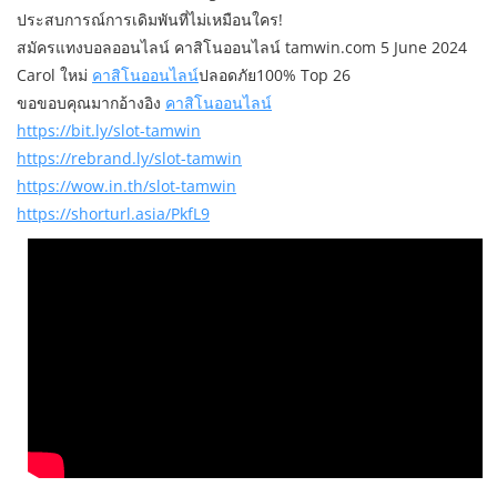
ประสบการณ์การเดิมพันที่ไม่เหมือนใคร!
สมัครแทงบอลออนไลน์ คาสิโนออนไลน์ tamwin.com 5 June 2024
Carol ใหม่
คาสิโนออนไลน์
ปลอดภัย100% Top 26
ขอขอบคุณมากอ้างอิง
คาสิโนออนไลน์
https://bit.ly/slot-tamwin
https://rebrand.ly/slot-tamwin
https://wow.in.th/slot-tamwin
https://shorturl.asia/PkfL9