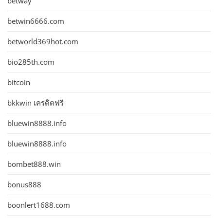
betway
betwin6666.com
betworld369hot.com
bio285th.com
bitcoin
bkkwin เครดิตฟรี
bluewin8888.info
bluewin8888.info
bombet888.win
bonus888
boonlert1688.com