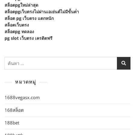
สล็อตpgใหม่ล่าสุด
สล็อตpgเว็บตรงไม่ผ่านเอเย่นต์ไม่มีขั้นต่ํา
สล็อต pg เว็บตรง แตกหนัก
สล็อตเว็บตรง
สล็อตpg ทดลอง
pg slot เว็บตรง เครดิตฟรี
ค้นหา
สำหรับ:
หมวดหมู่
1688vegasx.com
168สล็อต
188bet