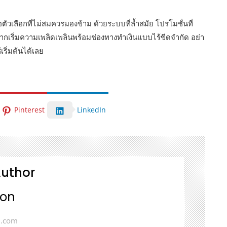
ตัวเลือกที่ไม่สมควรมองข้าม ด้วยระบบที่ล้ำสมัย โปรโมชั่นที่
กเริ่มความเพลิดเพลินพร้อมช่องทางทำเงินแบบไร้ขีดจำกัด อย่า
เริ่มต้นได้เลย
LinkedIn
Pinterest
Author
son
l.com