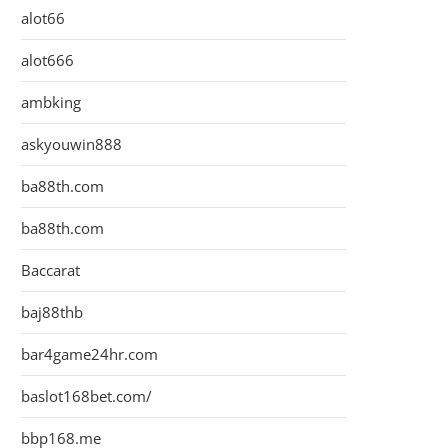
alot66
alot666
ambking
askyouwin888
ba88th.com
ba88th.com
Baccarat
baj88thb
bar4game24hr.com
baslot168bet.com/
bbp168.me