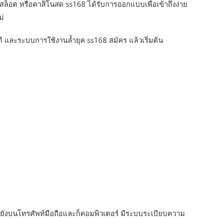
 สล็อต หรือคาสิโนสด ss168 ได้รับการออกแบบเพื่อเข้าถึงง่าย
ม่
่นดี และระบบการใช้งานล้ำยุค ss168 สมัคร แล้วเริ่มต้น
งยังบนโทรศัพท์มือถือและก็คอมพิวเตอร์ มีระบบระเบียบความ