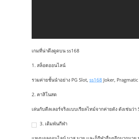
เกมที่น่าดึงดูดบน ss168
1. สล็อตออนไลน์
รวมค่ายชั้นนำอย่าง PG Slot,
ss168
Joker, Pragmatic
2. คาสิโนสด
เล่นกับดีลเลอร์จริงแบบเรียลไทม์จากค่ายดัง ดังเช่นว่
3. เดิมพันกีฬา
แทงบอลออนไลน์ บาส มวย และก็กีฬาอื่นๆอีกมากมาย พร