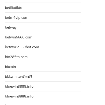
betflixtikto
betm4vip.com
betway
betwin6666.com
betworld369hot.com
bio285th.com
bitcoin
bkkwin เครดิตฟรี
bluewin8888.info
bluewin8888.info