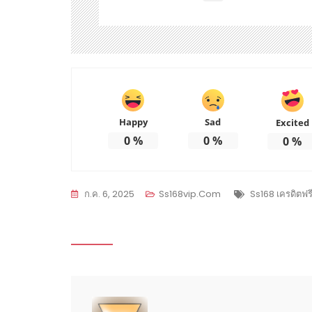
Happy
Sad
Excited
0
%
0
%
0
%
Tags
ก.ค. 6, 2025
Ss168vip.com
Ss168 เครดิตฟร