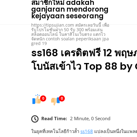
สมาชิกใหม่ adakah
Skip
ganjaran mendorong
to
kejayaan seseorang
content
https://tipsujian.com สมัครเลยวันนี้ เพื่อ
รับโปรโมชั่นฝาก 50 รับ 300 พร้อมเล่น
สล็อตออนไลน์ ในคาสิโนเว็บตรง แตกไว
จัดหนัก contoh soalan peperiksaan jpa
gred 19
ss168 เครดิตฟรี 12 พฤษ
โบนัสเข้าไว Top 88 by
0
0
Read Time:
2 Minute, 0 Second
ในยุคที่เทคโนโลยีก้าวล้ำ
ss168
แปลงเป็นหนึ่งในแพลตฟ