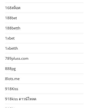
168สล็อต
188bet
188betth
1xbet
1xbetth
789pluss.com
888pg
8lots.me
918Kiss
918kiss ดาวน์โหลด