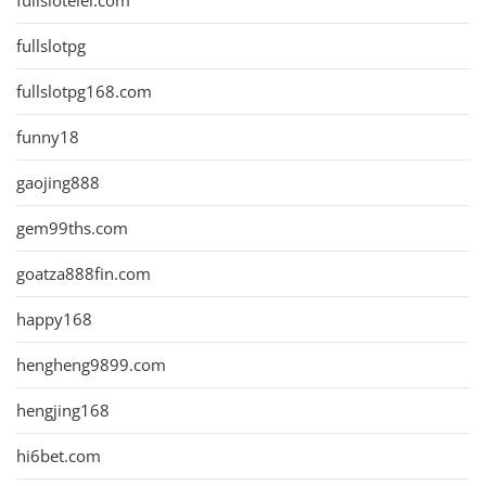
fullsloteiei.com
fullslotpg
fullslotpg168.com
funny18
gaojing888
gem99ths.com
goatza888fin.com
happy168
hengheng9899.com
hengjing168
hi6bet.com