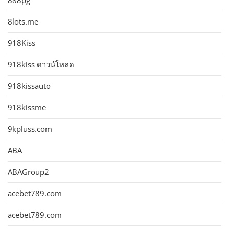
888pg
8lots.me
918Kiss
918kiss ดาวน์โหลด
918kissauto
918kissme
9kpluss.com
ABA
ABAGroup2
acebet789.com
acebet789.com