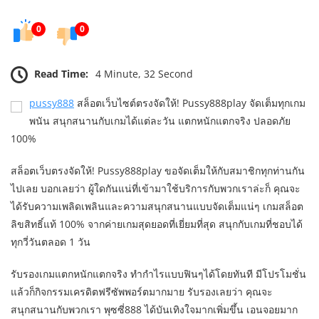
0
0
Read Time:
4 Minute, 32 Second
pussy888
สล็อตเว็บไซต์ตรงจัดให้! Pussy888play จัดเต็มทุกเกม
พนัน สนุกสนานกับเกมได้แต่ละวัน แตกหนักแตกจริง ปลอดภัย
100%
สล็อตเว็บตรงจัดให้! Pussy888play ขอจัดเต็มให้กับสมาชิกทุกท่านกัน
ไปเลย บอกเลยว่า ผู้ใดกันแน่ที่เข้ามาใช้บริการกับพวกเราล่ะก็ คุณจะ
ได้รับความเพลิดเพลินและความสนุกสนานแบบจัดเต็มแน่ๆ เกมสล็อต
ลิขสิทธิ์แท้ 100% จากค่ายเกมสุดยอดที่เยี่ยมที่สุด สนุกกับเกมที่ชอบได้
ทุกวี่วันตลอด 1 วัน
รับรองเกมแตกหนักแตกจริง ทำกำไรแบบฟินๆได้โดยทันที มีโปรโมชั่น
แล้วก็กิจกรรมเครดิตฟรีซัพพอร์ตมากมาย รับรองเลยว่า คุณจะ
สนุกสนานกับพวกเรา พุซซี่888 ได้บันเทิงใจมากเพิ่มขึ้น เอนจอยมาก