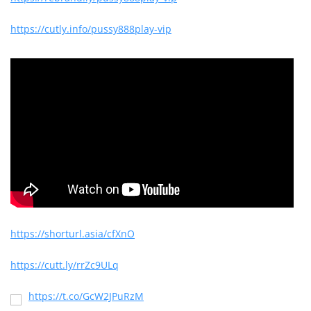
https://cutly.info/pussy888play-vip
https://shorturl.asia/cfXnO
https://cutt.ly/rrZc9ULq
https://t.co/GcW2JPuRzM