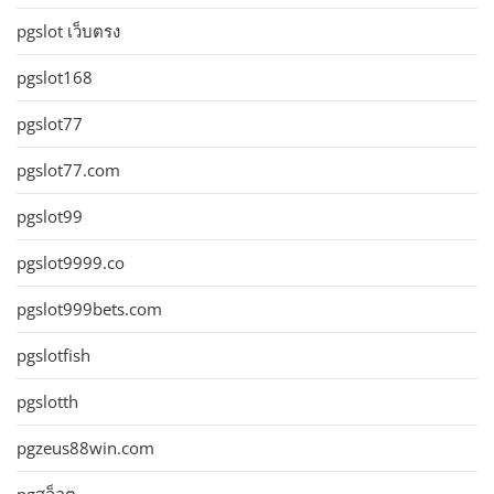
pgslot เว็บตรง
pgslot168
pgslot77
pgslot77.com
pgslot99
pgslot9999.co
pgslot999bets.com
pgslotfish
pgslotth
pgzeus88win.com