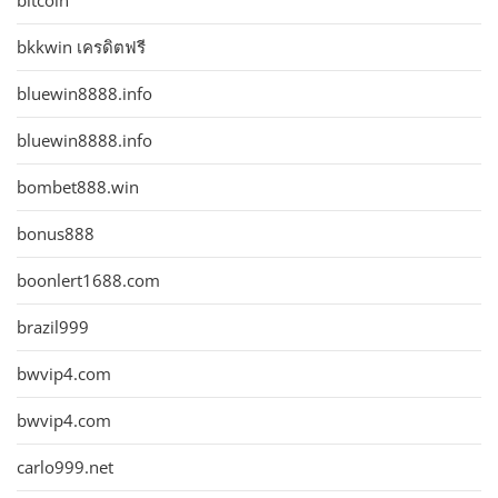
bitcoin
bkkwin เครดิตฟรี
bluewin8888.info
bluewin8888.info
bombet888.win
bonus888
boonlert1688.com
brazil999
bwvip4.com
bwvip4.com
carlo999.net