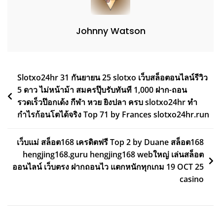
Johnny Watson
แนะแนว
Slotxo24hr 31 กันยายน 25 slotxo เว็บสล็อตอนไลน์รีวิว
5 ดาว ไม่หน้าม้า สมครปุ๊บรับทันที 1,000 ฝาก-ถอน
เรื่อง
รวดเร็วป๊อกเด้ง กีฬา หวย ยิงปลา ครบ slotxo24hr ทำ
กำไรก้อนโตได้จริง Top 71 by Frances slotxo24hr.run
เว็บแม่ สล็อต168 เครดิตฟรี Top 2 by Duane สล็อต168
hengjing168.guru hengjing168 webใหญ่ เล่นสล็อต
ออนไลน์ เว็บตรง ฝากถอนไว แตกหนักทุกเกม 19 OCT 25
casino