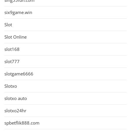
sing55fun.com
six9game.win
Slot
Slot Online
slot168
slot777
slotgame6666
Slotxo
slotxo auto
slotxo24hr
spbetflik888.com