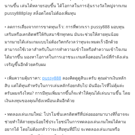
นานขึ้น เล่นได้หลายรอบขึ้น ได้โอกาสในการลุ้นรางวัลใหญ่จากเกม
pussy888play สล็อตโดยไม่ต้องเพิ่มทุน
• ลดการเสี่ยงจากการขาดทุนเร็ว: การที่พวกเรา pussy888 มอบทุน
เสริมหรือเครดิตฟรีให้กับสมาชิกทุกคน มันจะช่วยให้สายทุนน้อย
มากมายได้เล่นเกมแบบไม่ต้องวิตกกังวลว่าทุนจะหมดเร็วอีกด้วย
สามารถใช้เวลาสำหรับในการทำความเข้าใจหรือทำความเข้าใจเกม
ได้มากขึ้น มองหาโอกาสในการเอาชนะเกมสล็อตออนไลน์ที่กำลังเล่น
เจริญขึ้นอีกด้วยครับผม
• เพิ่มความคุ้มราคา:
pussy888
ลองคิดดูดูสินะครับ คุณฝากเงินหลัก
สิบ แต่ได้ทุนสำหรับในการเล่นหลักร้อยกลับไป มันมีอะไรที่ไม่คุ้มล่ะ
ครับผมจริงไหม? การมีทุนเพิ่มมากขึ้นก็จะทำให้คุณได้เล่นนานขึ้น โดย
เงินลงทุนของคุณก็ยังเหมือนเดิมอีกด้วย
• ทดลองเล่นเกมใหม่: โปรโมชั่นเครดิตฟรีที่ปล่อยออกมาบางทีก็อาจจะ
ช่วยทำให้สายทุนน้อยใช้ประโยชน์ในการทดลองเล่นเกมใหม่ได้ตาม
อยากได้ โดยไม่ต้องกลัวว่าจะเสียทุนที่มีไป จะทดลองเล่นเกมหรือ