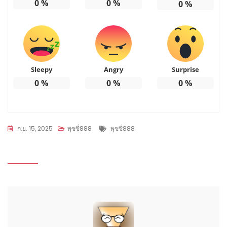
0
%
0
%
0
%
Sleepy
Angry
Surprise
0
%
0
%
0
%
Tags
ก.ย. 15, 2025
พุซซี่888
พุซซี่888