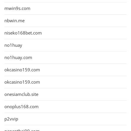
mwin9s.com
nbwin.me
niseko168bet.com
no1huay
no1huay.com
okcasino159.com
okcasino159.com
onesiamclub.site
onoplus168.com
p2vvip