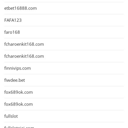
etbet16888.com
FAFA123
faro168
fcharoenkit168.com
fcharoenkit168.com
finnivips.com
fiwdee.bet
fox689ok.com
fox689ok.com
fullslot