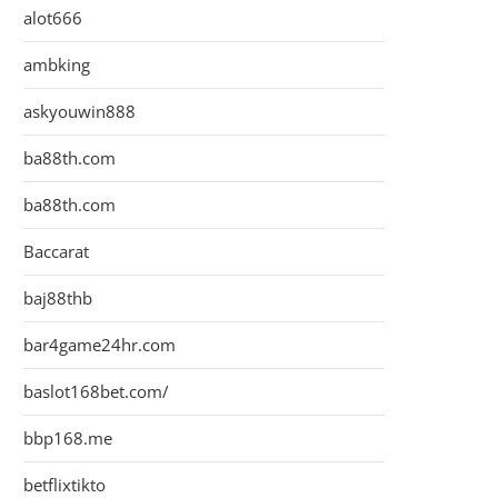
alot666
ambking
askyouwin888
ba88th.com
ba88th.com
Baccarat
baj88thb
bar4game24hr.com
baslot168bet.com/
bbp168.me
betflixtikto