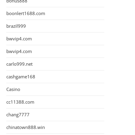
bonus888
boonlert1688.com
brazil999
bwvip4.com
bwvip4.com
carlo999.net
cashgame168
Casino
cc11388.com
chang7777
chinatown888.win