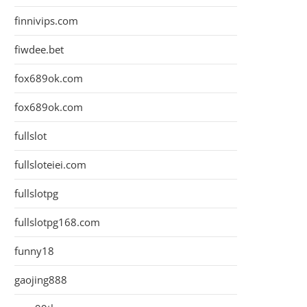
finnivips.com
fiwdee.bet
fox689ok.com
fox689ok.com
fullslot
fullsloteiei.com
fullslotpg
fullslotpg168.com
funny18
gaojing888