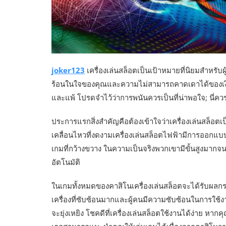
joker123
เครื่องเล่นสล็อตเป็นเป้าหมายที่นิยมสําหรับผ
ร้อนในใจของคุณและความไม่สามารถคาดเดาได้ของเงิน
และแพ้ โปรดจําไว้ว่าการพนันควรเป็นที่น่าพอใจ; นี่ค
ประการแรกสิ่งสําคัญคือต้องเข้าใจว่าเครื่องเล่นสล็อตเ
เคลื่อนไหวที่งดงามเครื่องเล่นสล็อตไฟฟ้ามีการออกแบ
เกมที่กว้างขวาง ในความเป็นจริงพวกเขามีขั้นสูงม
อัตโนมัติ
ในเกมทั้งหมดของคาสิโนเครื่องเล่นสล็อตจะได้รับผลก
เครื่องที่ซับซ้อนมากและผู้คนมีความซับซ้อนในการใช้งาน
จะยุ่งเหยิง โชคดีที่เครื่องเล่นสล็อตใช้งานได้ง่าย หา