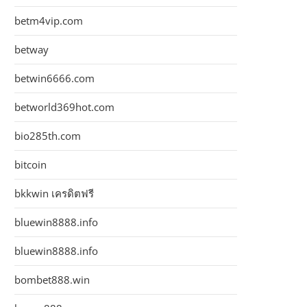
betm4vip.com
betway
betwin6666.com
betworld369hot.com
bio285th.com
bitcoin
bkkwin เครดิตฟรี
bluewin8888.info
bluewin8888.info
bombet888.win