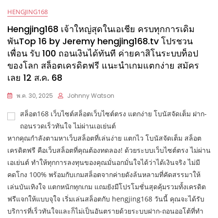
HENGJING168
Hengjing168 เจ้าใหญ่สุดในเอเชีย ครบทุกการเดิม
พันTop 16 by Jeremy hengjing168.tv โปรชวน
เพื่อน รับ 100 ถอนเงินได้ทันที ค่ายคาสิโนระบบท็อป
ของโลก สล็อตเครดิตฟรี แนะนำเกมแตกง่าย สมัคร
เลย 12 ส.ค. 68
พ.ค. 30, 2025
Johnny Watson
สล็อต168 เว็บไซต์สล็อตเว็บไซต์ตรง แตกง่าย โบนัสจัดเต็ม ฝาก-
ถอนรวดเร็วทันใจ ไม่ผ่านเอเย่นต์
หากคุณกำลังตามหาเว็บสล็อตที่เล่นง่าย แตกไว โบนัสจัดเต็ม สล็อต
เครดิตฟรี คือเว็บสล็อตที่คุณต้องทดลอง! ด้วยระบบเว็บไซต์ตรง ไม่ผ่าน
เอเย่นต์ ทำให้ทุกการลงทุนของคุณมั่นอกมั่นใจได้ว่าได้เงินจริง ไม่มี
คดโกง 100% พร้อมกับเกมสล็อตจากค่ายดังล้นหลามที่คัดสรรมาให้
เล่นบันเทิงใจ แตกหนักทุกเกม แถมยังมีโปรโมชั่นสุดคุ้มรวมทั้งเครดิต
ฟรีแจกให้แบบจุใจ เริ่มเล่นสล็อตกับ hengjing168 วันนี้ คุณจะได้รับ
บริการที่เร็วทันใจและก็ไม่เป็นอันตรายด้วยระบบฝาก-ถอนออโต้ที่ทำ