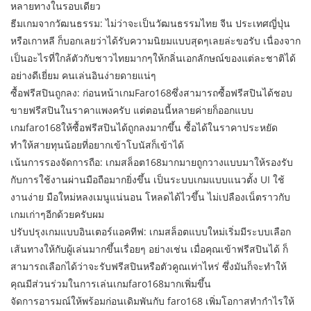
หลายทางในรอบเดียว
ธีมเกมจากวัฒนธรรม: ไม่ว่าจะเป็นวัฒนธรรมไทย จีน ประเทศญี่ปุ่น
หรือเกาหลี ก็บอกเลยว่าได้รับความนิยมแบบสุดๆเลยล่ะขอรับ เนื่องจาก
เป็นอะไรที่ใกล้ตัวกับชาวไทยมากๆให้กลิ่นเอกลักษณ์ของแต่ละชาติได้
อย่างดีเยี่ยม คนเล่นอินง่ายดายแน่ๆ
ซื้อฟรีสปินถูกลง: ก่อนหน้าเกมFaro168ซึ่งสามารถซื้อฟรีสปินได้ชอบ
ขายฟรีสปินในราคาแพงครับ แต่ตอนนี้หลายค่ายก็ออกแบบ
เกมfaro168ให้ซื้อฟรีสปินได้ถูกลงมากขึ้น ซื้อได้ในราคาประหยัด
ทำให้สายทุนน้อยที่อยากเข้าโบนัสก็เข้าได้
เน้นการรองจัดการถือ: เกมสล็อต168มากมายถูกวางแบบมาให้รองรับ
กับการใช้งานผ่านมือถือมากยิ่งขึ้น เป็นระบบเกมแบบแนวตั้ง UI ใช้
งานง่าย มือใหม่หลงเมนูแน่นอน โหลดได้ไวขึ้น ไม่เปลืองเน็ตราวกับ
เกมเก่าๆอีกด้วยครับผม
ปรับปรุงเกมแบบอินเตอร์แอคทีฟ: เกมสล็อตแบบใหม่เริ่มมีระบบเลือก
เส้นทางให้กับผู้เล่นมากขึ้นเรื่อยๆ อย่างเช่น เมื่อคุณเข้าฟรีสปินได้ ก็
สามารถเลือกได้ว่าจะรับฟรีสปินหรือตัวคูณเท่าไหร่ ซึ่งมันก็จะทำให้
คุณมีส่วนร่วมในการเล่นเกมfaro168มากเพิ่มขึ้น
จัดการอารมณ์ให้พร้อมก่อนเดิมพันกับ faro168 เพิ่มโอกาสทำกำไรให้