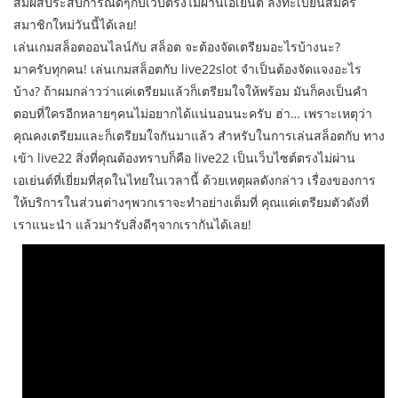
สัมผัสประสบการณ์ดีๆกับเว็บตรงไม่ผ่านเอเย่นต์ ลงทะเบียนสมัคร
สมาชิกใหม่วันนี้ได้เลย!
เล่นเกมสล็อตออนไลน์กับ สล็อต จะต้องจัดเตรียมอะไรบ้างนะ?
มาครับทุกคน! เล่นเกมสล็อตกับ live22slot จำเป็นต้องจัดแจงอะไร
บ้าง? ถ้าผมกล่าวว่าแค่เตรียมแล้วก็เตรียมใจให้พร้อม มันก็คงเป็นคำ
ตอบที่ใครอีกหลายๆคนไม่อยากได้แน่นอนนะครับ ฮ่า… เพราะเหตุว่า
คุณคงเตรียมและก็เตรียมใจกันมาแล้ว สำหรับในการเล่นสล็อตกับ ทาง
เข้า live22 สิ่งที่คุณต้องทราบก็คือ live22 เป็นเว็บไซต์ตรงไม่ผ่าน
เอเย่นต์ที่เยี่ยมที่สุดในไทยในเวลานี้ ด้วยเหตุผลดังกล่าว เรื่องของการ
ให้บริการในส่วนต่างๆพวกเราจะทำอย่างเต็มที่ คุณแค่เตรียมตัวดังที่
เราแนะนำ แล้วมารับสิ่งดีๆจากเรากันได้เลย!