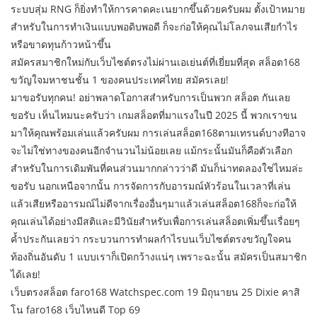
ระบบสุ่ม RNG ก็ยิ่งทำให้การคาดคะเนยากขึ้นด้วยครับผม ตั้งเป้าหมาย
สำหรับในการทำเงินแบบพอดิบพอดี ก็จะก่อให้คุณไม่โลภจนเสียกำไร
หรือขาดทุนก้าวหน้าขึ้น
สมัครสมาชิกใหม่กับเว็บไซต์ตรงไม่ผ่านเอเย่นต์ที่เยี่ยมที่สุด สล็อต168
ขวัญใจมหาชนชั้น 1 ของคนประเทศไทย สมัครเลย!
มาขอรับทุกคน! อย่าพลาดโอกาสสำหรับการเป็นพวก สล็อต กันเลย
ขอรับ เห็นไหมนะครับว่า เกมสล็อตที่มาแรงในปี 2025 นี้ พวกเราขน
มาให้คุณพร้อมเล่นแล้วครับผม การเล่นสล็อต168ตามเทรนด์บางทีอาจ
จะไม่ใช่ทางของคนอีกจำนวนไม่น้อยเลย แม้กระนั้นมันก็คือตัวเลือก
สำหรับในการเดิมพันที่คนส่วนมากกล่าวว่าดี มันก็น่าทดลองใช่ไหมล่ะ
ขอรับ นอกเหนือจากนั้น การจัดการกับอารมณ์หัวร้อนในเวลาที่เล่น
แล้วเสียหรืออารมณ์ไม่ดีจากเรื่องอื่นๆมาแล้วเล่นสล็อต168ก็จะก่อให้
คุณเล่นได้อย่างมีสติและมีวินัยสำหรับเพื่อการเล่นสล็อตเพิ่มขึ้นเรื่อยๆ
ค้ำประกันเลยว่า กระบวนการทำผลกำไรบนเว็บไซต์ตรงขวัญใจคน
ท้องถิ่นอันดับ 1 แบบเราก็เปิดกว้างแน่ๆ เพราะฉะนั้น สมัครเป็นสมาชิก
ได้เลย!
เว็บตรงสล็อต faro168 Watchspec.com 19 มิถุนายน 25 Dixie คาสิ
โน faro168 เว็บไหนดี Top 69