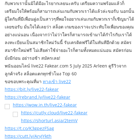
กับพวกเรานั้นมิได้มีอะไรยากเลยนะครับ เตรียมความพร้อมแล้วก็
เตรียมใจให้พร้อมก็สามารถเล่นเกมกับพวกเราได้แล้วล่ะขอรับ นอกนั้น
ผู้ใดกันที่มีเพื่อนฝูงเป็นสาวๆที่พอใจอยากเล่นเกมกับพวกเราก็เชิญมาได้
เลยขอรับ มั่นใจได้เลยว่า สล็อต เกมของเราจะประทับใจเพื่อนของคุณ
อย่างแน่นอน เนื่องจากว่าไม่ว่าใครก็สามารถเข้ามาได้กำไรกับเราได้
ลงทะเบียนเป็นสมาชิกใหม่วันนี้ รับเครดิตฟรีได้ในทันทีอีกด้วย สมัคร
สมาชิกใหม่ฟรี ไม่เสียค่าใช้จ่ายอะไรก็ตามทั้งหมดแน่นอน สมัครก่อน
มั่งมีก่อน อย่ารอช้า สมัครเลย!
พนันออนไลน์ live22 Fakear.com 5 July 2025 Arleen ดูรีวิวจาก
ลูกค้าจริง สล็อตแตกทุกชั่วโมง Top 60
ขอขอบพระคุณที่มา
ทางเข้า live22
https://bit.ly/live22-fakear
https://rebrand.ly/live22-fakear
https://wow.in.th/live22-fakear
https://cutly.cloud/live22-fakear
https://shorturl.asia/2temV
https://t.co/K3gpezFSag
https://cutt.ly/ArvJYkth