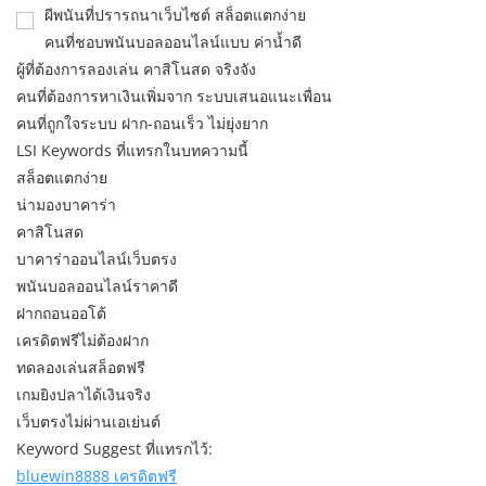
ผีพนันที่ปรารถนาเว็บไซต์ สล็อตแตกง่าย
คนที่ชอบพนันบอลออนไลน์แบบ ค่าน้ำดี
ผู้ที่ต้องการลองเล่น คาสิโนสด จริงจัง
คนที่ต้องการหาเงินเพิ่มจาก ระบบเสนอแนะเพื่อน
คนที่ถูกใจระบบ ฝาก-ถอนเร็ว ไม่ยุ่งยาก
LSI Keywords ที่แทรกในบทความนี้
สล็อตแตกง่าย
น่ามองบาคาร่า
คาสิโนสด
บาคาร่าออนไลน์เว็บตรง
พนันบอลออนไลน์ราคาดี
ฝากถอนออโต้
เครดิตฟรีไม่ต้องฝาก
ทดลองเล่นสล็อตฟรี
เกมยิงปลาได้เงินจริง
เว็บตรงไม่ผ่านเอเย่นต์
Keyword Suggest ที่แทรกไว้:
bluewin8888 เครดิตฟรี