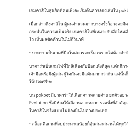
เกมคาสิโนสุดฮิตที่คนเพิ่งจะเริ่มต้นควรลองเล่นใน pokb
เมื่อกล่าวถึงคาสิโน ผู้คนจำนวนมากบางครั้งก็อาจจะมี
กระนั้นในความเป็นจริง เกมคาสิโนที่เหมาะกับมือใหม่
ไว เห็นผลชัดด้านในไม่กี่วินาที
• บาคาร่าเป็นเกมที่มือใหม่ควรจะเริ่ม เพราะไม่ต้องจ
บาคาร่าเป็นเกมไพ่ที่ใกล้เคียงกับป๊อกเด้งที่สุด แต่กติ
เจ้ามือหรือฝั่งผู้เล่น ผู้ใดกันจะมีแต้มมากกว่ากัน แค่นั้น
ให้ปวดศรีษะ
บน pokbet มีบาคาร่าให้เลือกจากหลายค่าย ยกตัวอย่า
Evolution ซึ่งมีห้องให้เลือกหลากหลาย รวมทั้งที่สำค
ในคาสิโนจริงแบบไม่ต้องบินไปต่างประเทศ
• สล็อตคือเกมที่งบประมาณน้อยก็ลุ้นสนุกสนานได้ทุกวี่