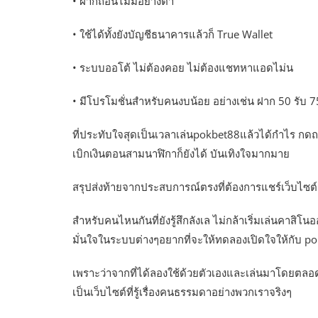
• ฝากถอนไม่มีอย่างต่ำ
• ใช้ได้ทั้งยังบัญชีธนาคารแล้วก็ True Wallet
• ระบบออโต้ ไม่ต้องคอย ไม่ต้องแชทหาแอดไม่น
• มีโปรโมชั่นสำหรับคนงบน้อย อย่างเช่น ฝาก 50 รับ 7
ที่ประทับใจสุดเป็นเวลาเล่นpokbet88แล้วได้กำไร กดถอน
เบิกเงินตอนสามนาฬิกาก็ยังได้ บันเทิงใจมากมาย
สรุปส่งท้ายจากประสบการณ์ตรงที่ต้องการแชร์เว็บไซต์
สำหรับคนไหนกันที่ยังรู้สึกลังเล ไม่กล้าเริ่มเล่นคาสิ
มั่นใจในระบบต่างๆอยากที่จะให้ทดลองเปิดใจให้กับ pokb
เพราะว่าจากที่ได้ลองใช้ด้วยตัวเองและเล่นมาโดยตลอด
เป็นเว็บไซต์ที่รู้เรื่องคนธรรมดาอย่างพวกเราจริงๆ