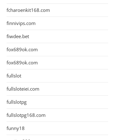
fcharoenkit168.com
finnivips.com
fiwdee.bet
fox689ok.com
fox689ok.com
fullslot
fullsloteiei.com
fullslotpg
fullslotpg168.com
funny18