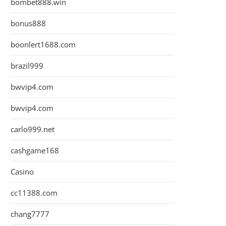
bombet888.win
bonus888
boonlert1688.com
brazil999
bwvip4.com
bwvip4.com
carlo999.net
cashgame168
Casino
cc11388.com
chang7777