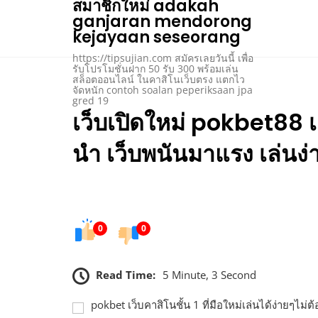
สมาชิกใหม่ adakah
Skip
ganjaran mendorong
to
kejayaan seseorang
content
https://tipsujian.com สมัครเลยวันนี้ เพื่อ
รับโปรโมชั่นฝาก 50 รับ 300 พร้อมเล่น
สล็อตออนไลน์ ในคาสิโนเว็บตรง แตกไว
จัดหนัก contoh soalan peperiksaan jpa
gred 19
เว็บเปิดใหม่ pokbet88 
นำ เว็บพนันมาแรง เล่นง่
0
0
Read Time:
5 Minute, 3 Second
pokbet เว็บคาสิโนชั้น 1 ที่มือใหม่เล่นได้ง่ายๆไม่ต