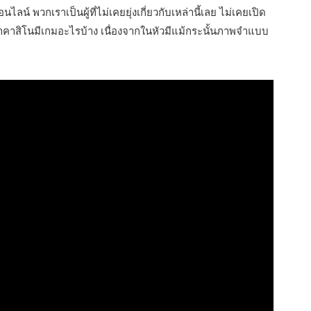
์ พวกเราเป็นผู้ที่ไม่เคยยุ่งเกี่ยวกับเหล่านี้เลย ไม่เคยเปิด
าคาสิโนมีเกมอะไรบ้าง เนื่องจากในหัวมีแม้กระนั้นภาพจำแบบ