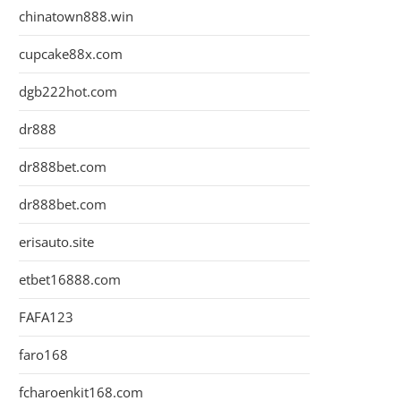
chinatown888.win
cupcake88x.com
dgb222hot.com
dr888
dr888bet.com
dr888bet.com
erisauto.site
etbet16888.com
FAFA123
faro168
fcharoenkit168.com