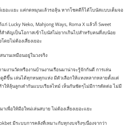
ะห์เยอะแยะ แค่กดหมุนแล้วรอลุ้น หากโชคดีก็ได้โบนัสแบบเต็มจอ
ด้แก่ Lucky Neko, Mahjong Ways, Roma X แล้วก็ Sweet
ที่สำคัญเป็นโอกาสเข้าโบนัสไม่ยากเกินไปสำหรับคนที่งบน้อย
งโดยไม่ต้องเสี่ยงเยอะ
กสนานเหมือนอยู่ในวงจริง
ตามงานวัดหรืองานบ้านงานเรือนมาน่าจะรู้จักกันดี การเล่น
ีขึ้น เล่นได้ทุกหนทุกแห่ง มีตัวเลือกให้แทงหลากหลายตั้งแต่
ห้ลุ้นลูกเต๋ากันแบบเรียลไทม์ เห็นกันชัดๆไม่มีการตัดต่อ ไม่มี
าเพื่อให้มือใหม่เล่นสบาย ไม่ต้องเสี่ยงเยอะแยะ
pokbet มีระบบการคลังที่เหมาะกับทุกงบจริงๆเนื่องจากว่า