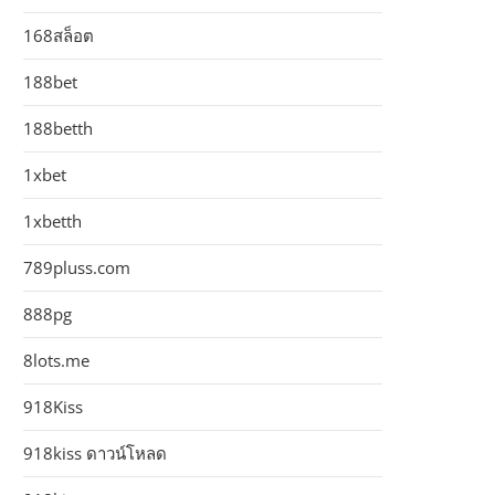
168สล็อต
188bet
188betth
1xbet
1xbetth
789pluss.com
888pg
8lots.me
918Kiss
918kiss ดาวน์โหลด