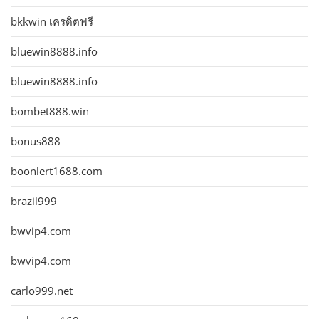
bkkwin เครดิตฟรี
bluewin8888.info
bluewin8888.info
bombet888.win
bonus888
boonlert1688.com
brazil999
bwvip4.com
bwvip4.com
carlo999.net