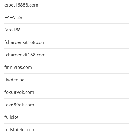
etbet16888.com
FAFA123
faro168
fcharoenkit168.com
fcharoenkit168.com
finnivips.com
fiwdee.bet
fox689ok.com
fox689ok.com
fullslot
fullsloteiei.com