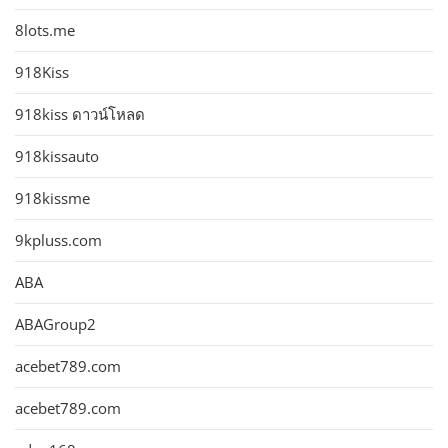
8lots.me
918Kiss
918kiss ดาวน์โหลด
918kissauto
918kissme
9kpluss.com
ABA
ABAGroup2
acebet789.com
acebet789.com