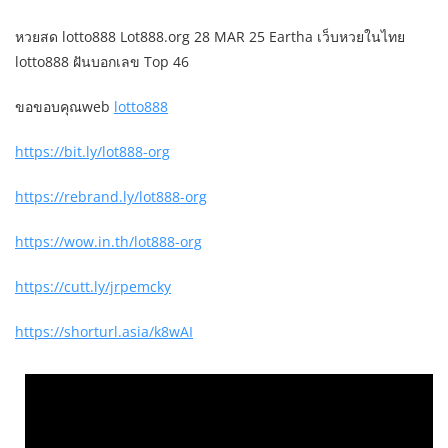
หวยสด lotto888 Lot888.org 28 MAR 25 Eartha เว็บหวยในไทย
lotto888 ฝันบอกเลข Top 46
ขอขอบคุณweb
lotto888
https://bit.ly/lot888-org
https://rebrand.ly/lot888-org
https://wow.in.th/lot888-org
https://cutt.ly/jrpemcky
https://shorturl.asia/k8wAI