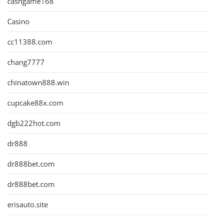
cashgame168
Casino
cc11388.com
chang7777
chinatown888.win
cupcake88x.com
dgb222hot.com
dr888
dr888bet.com
dr888bet.com
erisauto.site