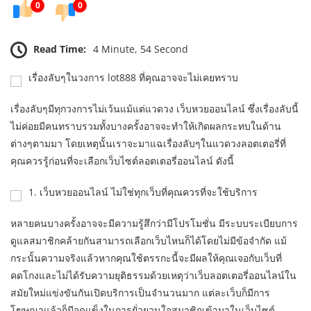
0
0
Read Time:
4 Minute, 54 Second
เรื่องลับๆในวงการ lot888 ที่คุณอาจจะไม่เคยทราบ
เรื่องลับๆมีทุกวงการไม่เว้นแม้แต่แวดวง เว็บหวยออนไลน์ ซึ่งเรื่องลับนี้
ไม่ค่อยมีคนทราบรวมทั้งบางครั้งอาจจะทำให้เกิดผลกระทบในด้าน
ต่างๆตามมา โดยเหตุนั้นเราจะมาแฉเรื่องลับๆในแวดวงลอตเตอรี่ที่
คุณควรรู้ก่อนที่จะเลือกเว็บไซต์ลอตเตอรี่ออนไลน์ ดังนี้
1. เว็บหวยออนไลน์ ไม่ใช่ทุกเว็บที่คุณควรที่จะใช้บริการ
หลายคนบางครั้งอาจจะมีความรู้สึกว่ามีโปรโมชั่น มีระบบระเบียบการ
ดูแลสมาชิกคล้ายกันสามารถเลือกเว็บไหนก็ได้โดยไม่มีข้อจำกัด แม้
กระนั้นความจริงแล้วหากคุณใช้ตรรกะนี้จะมีผลให้คุณเจอกับเว็บที่
คดโกงและไม่ได้รับความยุติธรรมด้วยเหตุว่าเว็บลอตเตอรี่ออนไลน์ใน
สมัยใหม่แข่งขันกันเปิดบริการเป็นจำนวนมาก แต่ละเว็บก็มีการ
โฆษณาแล้วก็มีจุดแข็งในการยั่วยวนใจสมาชิกเข้ามาในเว็บไซต์