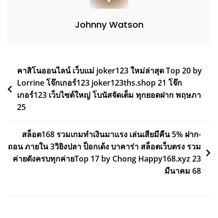
Johnny Watson
แนะแนว
คาสิโนออนไลน์ เว็บแม่ joker123 ใหม่ล่าสุด Top 20 by
Lorrine โจ๊กเกอร์123 joker123ths.shop 21 โจ๊ก
เรื่อง
เกอร์123 เว็บไซต์ใหญ่ โบนัสจัดเต็ม ทุกยอดฝาก พฤษภา
25
สล็อต168 รวมเกมทำเงินมาแรง เล่นเสียมีคืน 5% ฝาก-
ถอน ภายใน 3วิยิงปลา ป็อกเด้ง บาคาร่า สล็อตเว็บตรง รวม
ค่ายดังครบทุกค่ายTop 17 by Chong Happy168.xyz 23
มีนาคม 68