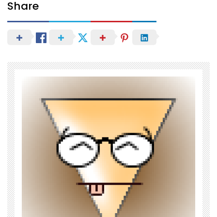
Share