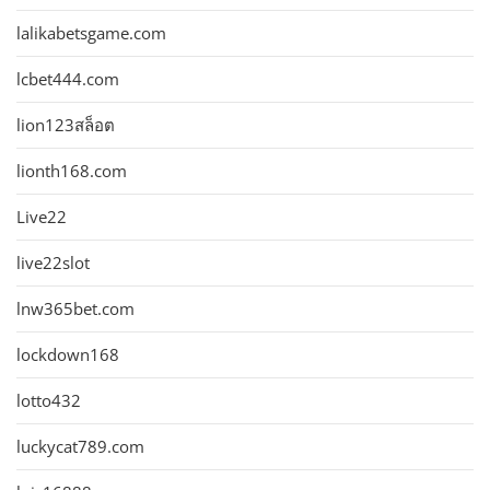
lalikabetsgame.com
lcbet444.com
lion123สล็อต
lionth168.com
Live22
live22slot
lnw365bet.com
lockdown168
lotto432
luckycat789.com