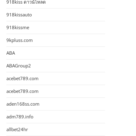
918kiss ดาวน์โหลด
918kissauto
918kissme
9kpluss.com
ABA
ABAGroup2
acebet789.com
acebet789.com
aden168ss.com
adm789.info
allbet24hr