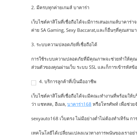
2. มีครบทุกค่ายเกมส์ บาคาร่า
เว็บไซต์คาสิโนที่เชื่อถือได้จะมีการเสนอเกมส์บาคาร
ค่าย SA Gaming, Sexy Baccarat,และก็อื่นๆที่คุณสา
3. ระบบความปลอดภัยที่เชื่อถือได้
การใช้ระบบความปลอดภัยที่มีคุณภาพจะช่วยทำให้คุณม
ส่วนตัวของคุณผ่านเว็บ ระบบ SSL และก็การเข้ารหัสข้อ
4. บริการลูกค้าที่เป็นมืออาชีพ
เว็บไซต์คาสิโนที่เชื่อถือได้จะมีคณะทำงานที่พร้อมให
ว่า แชทสด, อีเมล,
บาคาร่า168
หรือโทรศัพท์ เพื่อช่ว
sexyauto168 เว็บตรง ไม่มีอย่างต่ำไม่ต้องทำเทิร์น กา
เทคโนโลยีได้เปลี่ยนแปลงแนวทางการพนันของเราอย่างม