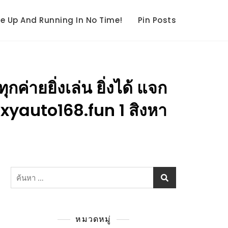
te Up And Running In No Time!
Pin Posts
กค่ายยิ่งเล่น ยิ่งได้ แจก
sexyauto168.fun 1 สิงหา
ค้นหา
สำหรับ:
หมวดหมู่