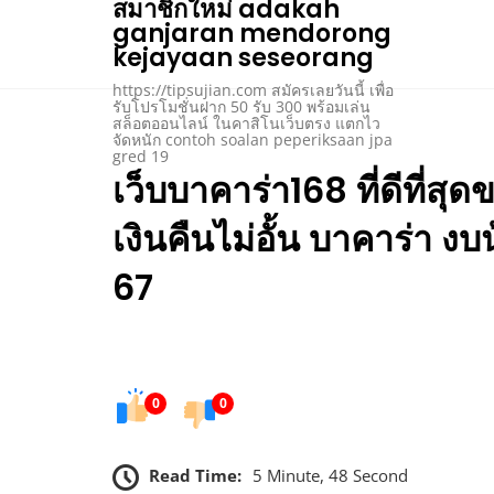
สมาชิกใหม่ adakah
Skip
ganjaran mendorong
to
kejayaan seseorang
content
https://tipsujian.com สมัครเลยวันนี้ เพื่อ
รับโปรโมชั่นฝาก 50 รับ 300 พร้อมเล่น
สล็อตออนไลน์ ในคาสิโนเว็บตรง แตกไว
จัดหนัก contoh soalan peperiksaan jpa
gred 19
เว็บบาคาร่า168 ที่ดีที่สุ
เงินคืนไม่อั้น บาคาร่า 
67
0
0
Read Time:
5 Minute, 48 Second