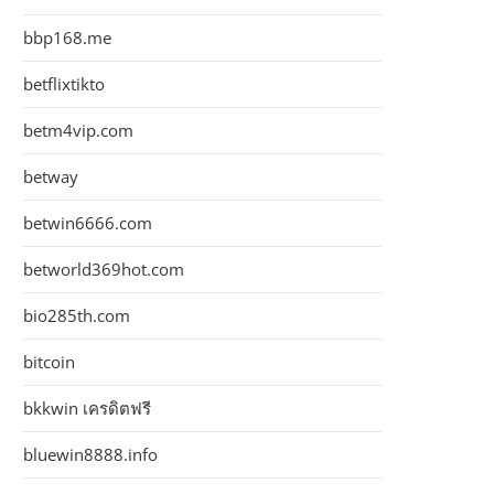
bbp168.me
betflixtikto
betm4vip.com
betway
betwin6666.com
betworld369hot.com
bio285th.com
bitcoin
bkkwin เครดิตฟรี
bluewin8888.info