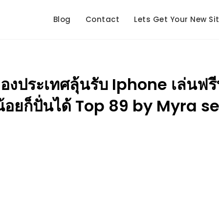
Blog
Contact
Lets Get Your New Si
ดของประเทศลุ้นรับ Iphone เล่นฟรีทุ
งบน้อยก็ปั่นได้ Top 89 by Myra 