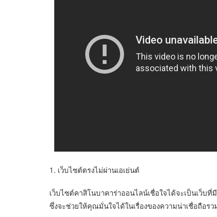
1. เว็บไซต์ตรงไม่ผ่านเอเย่นต์
เว็บไซต์คาสิโนบาคาร่าออนไลน์เชื่อใจได้จะเป็นเว็บที
ซึ่งจะช่วยให้คุณมั่นใจได้ในเรื่องของความน่าเชื่อถื