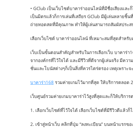
• GClub เป็นเว็บไซต์บาคาร่าออนไลน์ที่มีชื่อเสียงแ
เป็นมิตรแล้วก็การเล่นที่เสถียร GClub มีผู้เล่นหลายชิ้
ถ่ายทอดสดที่มีคุณภาพ ทำให้ผู้เล่นสามารถสัมผัสประส
เลือกเว็บไซต์ บาคาร่าออนไลน์ ที่เหมาะสมที่สุดสำหรับ
เว็บเป็นขั้นตอนสำคัญสำหรับในการเลือกเว็บ บาคาร่า168 
จากองค์กรที่ไว้ใจได้ และมีรีวิวที่ดีจากผู้เล่นจริง มี
ชั่นและโบนัสต่างๆก็เป็นสิ่งที่ควรไตร่ตรอง เหตุเพรา
บาคาร่า168
รวมค่ายเกมไว้มากที่สุด ให้บริการตลอด 2
เว็บศูนย์รวมค่ายเกมบาคาร่าไว้สูงที่สุดและก็ให้บริกา
1. เลือกเว็บไซต์ที่ไว้ใจได้ เลือกเว็บไซต์ที่มีรีวิวดีแล้
2. เข้าสู่หน้าเว็บ คลิกที่ปุ่ม “ลงทะเบียน” บนหน้าแรกขอ