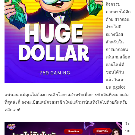
กิจกรรม
มากมายได้อีก
ด้วย ฝากถอน
ง่าย ไม่มี
อย่างน้อย
สำหรับใน
การฝากถอน
เล่นเกมสล็อต
ออนไลน์ที่
ชอบได้วัน
แล้ววันเล่า
บน pgslot
แน่นอน แม้คุณไม่ต้องการเสียโอกาสสำหรับเพื่อการทำเงินที่เหมาะสม
ที่สุดล่ะก็ ลงทะเบียนสมัครสมาชิกใหม่แล้วมาบันเทิงใจไปด้วยกันครับ
คลิกเลย!
ระ
บบ