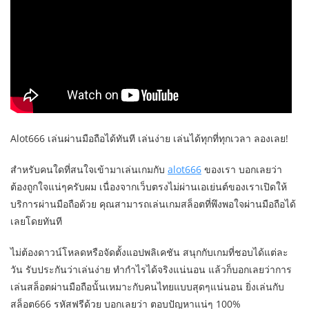
Alot666 เล่นผ่านมือถือได้ทันที เล่นง่าย เล่นได้ทุกที่ทุกเวลา ลองเลย!
สำหรับคนใดที่สนใจเข้ามาเล่นเกมกับ
alot666
ของเรา บอกเลยว่า
ต้องถูกใจแน่ๆครับผม เนื่องจากเว็บตรงไม่ผ่านเอเย่นต์ของเราเปิดให้
บริการผ่านมือถือด้วย คุณสามารถเล่นเกมสล็อตที่พึงพอใจผ่านมือถือได้
เลยโดยทันที
ไม่ต้องดาวน์โหลดหรือจัดตั้งแอปพลิเคชัน สนุกกับเกมที่ชอบได้แต่ละ
วัน รับประกันว่าเล่นง่าย ทำกำไรได้จริงแน่นอน แล้วก็บอกเลยว่าการ
เล่นสล็อตผ่านมือถือนั้นเหมาะกับคนไทยแบบสุดๆแน่นอน ยิ่งเล่นกับ
สล็อต666 รหัสฟรีด้วย บอกเลยว่า ตอบปัญหาแน่ๆ 100%