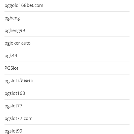
pggold168bet.com
pgheng
pgheng99
pgjoker auto
pgk44
PGSlot
pgslot เว็บตรง
pgslot168
pgslot77
pgslot77.com
pgslot99