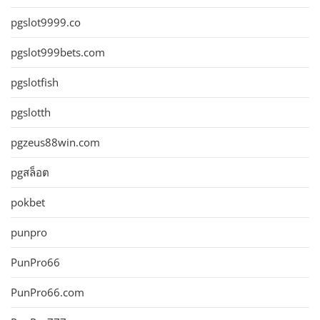
pgslot9999.co
pgslot999bets.com
pgslotfish
pgslotth
pgzeus88win.com
pgสล็อต
pokbet
punpro
PunPro66
PunPro66.com