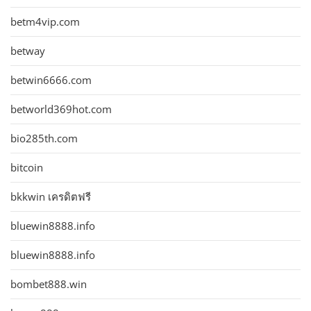
betm4vip.com
betway
betwin6666.com
betworld369hot.com
bio285th.com
bitcoin
bkkwin เครดิตฟรี
bluewin8888.info
bluewin8888.info
bombet888.win