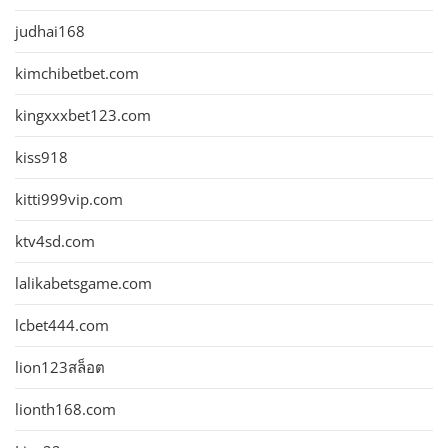
judhai168
kimchibetbet.com
kingxxxbet123.com
kiss918
kitti999vip.com
ktv4sd.com
lalikabetsgame.com
lcbet444.com
lion123สล็อต
lionth168.com