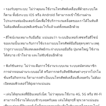
• รองรับทุกระบบ: ไม่ว่าคุณจะใช้งานโทรศัพท์เคลื่อนที่ด้วยระบบใด
ก็ตาม ทั้งยังระบบ iOS หรือ Android ก็สามารถเข้าใช้งานผ่าน
โปรแกรมท่องอินเตอร์เน็ตเพื่อใช้บริการเกมสล็อตของเราได้ในทันที
ไม่ต้องติดตั้งแอปพลิเคชันอะไรก็แล้วแต่ทั้งหมดอีกด้วย
• ดีไซน์เกมเหมาะกับมือถือ: แน่นอนว่า ระบบอินเทอร์เฟซหรือดีไซน์
ของเกมนั้นเหมาะกับการใช้แรงงานบนโทรศัพท์มือถือสุดๆเพราะเหตุ
ว่าถูกวางแบบให้แสดงผลลัพธ์กระจ่างบนจอมือถือ ปุ่มกดใหญ่ ใช้งาน
ได้สบาย เข้าใจง่าย และไม่ซับซ้อนอีกด้วย
• ฟังก์ชันครบ: ไม่ว่าจะคือการใช้งานระบบเกม ระบบสมัครสมาชิก
การฝากถอนผ่านระบบออโต้ หรือการกดรับสิทธิพิเศษต่างๆจากโปรโม
ชั่นหรือกิจกรรม ก็สามารถทำเป็นบนโทรศัพท์เคลื่อนที่เลยครับ ไม่ต้อง
เปิดคอมพิวเตอร์ให้ยุ่งยากแน่นอน
• เล่นได้ทุกแห่งที่มีอินเทอร์เน็ต: ไม่ว่าคุณจะใช้งาน 4G, 5G หรือ Wi-Fi
สามารถใช้งานได้แบบชิวๆเลยครับผม เล่นได้ทุกๆที่ ทุกเวลาแน่นอน
เพียงแต่คุณมีอินเทอร์เน็ตก็สามารถมาบันเทิงใจกับเกมสล็อตออนไลน์