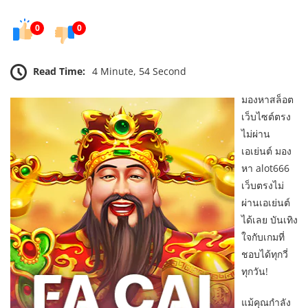
0
0
Read Time:
4 Minute, 54 Second
มองหาสล็อต
เว็บไซต์ตรง
ไม่ผ่าน
เอเย่นต์ มอง
หา alot666
เว็บตรงไม่
ผ่านเอเย่นต์
ได้เลย บันเทิง
ใจกับเกมที่
ชอบได้ทุกวี่
ทุกวัน!
แม้คุณกำลัง