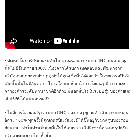
• พัฒนาโดยบริษัทเกมระดับโลก: แน่นอนว่า ระบบ RNG บนเกม pg
นั้นไม่มีอันตราย 100% เนื่องจากได้รับการทดสอบและพัฒนาจาก
บริษัทเกมสุดยอดอย่าง pg ทำให้คุณเชื่อมั่นได้เลยว่า ในทุกการสปินที่
เกิดขึ้นนั้นไม่มีอันตราย โปร่งใส แล้วก็น่าไว้วางใจแน่ๆ มีการทดลอง
จากองค์กรระดับนานาชาติอีกด้วย มั่นอกมั่นใจในระบบสุ่มของค่ายเกม
alot666 ได้แน่นอนขอรับ
• ไม่มีการล็อกผลสรุป: ระบบ RNG ของเกม pg จะดำเนินการแบบสุ่ม
อิสระ 100% ทุกครั้งที่คุณกดสปิน มันจะมิได้ขึ้นอยู่กับผลสรุปของรอบ
ก่อนหน้า ทำให้ท่านมั่นอกมั่นใจได้เลยว่า จะไม่มีการล็อกผลสรุปหรือ
ปรับแต่งผลสรุปใดๆทั้งสิ้น