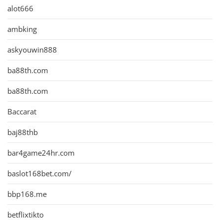
alot666
ambking
askyouwin888
ba88th.com
ba88th.com
Baccarat
baj88thb
bar4game24hr.com
baslot168bet.com/
bbp168.me
betflixtikto