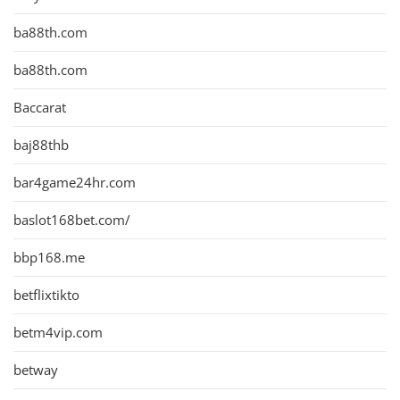
ba88th.com
ba88th.com
Baccarat
baj88thb
bar4game24hr.com
baslot168bet.com/
bbp168.me
betflixtikto
betm4vip.com
betway