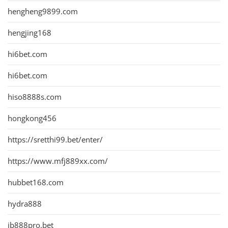
hengheng9899.com
hengjing168
hi6bet.com
hi6bet.com
hiso8888s.com
hongkong456
https://sretthi99.bet/enter/
https://www.mfj889xx.com/
hubbet168.com
hydra888
ib888pro.bet