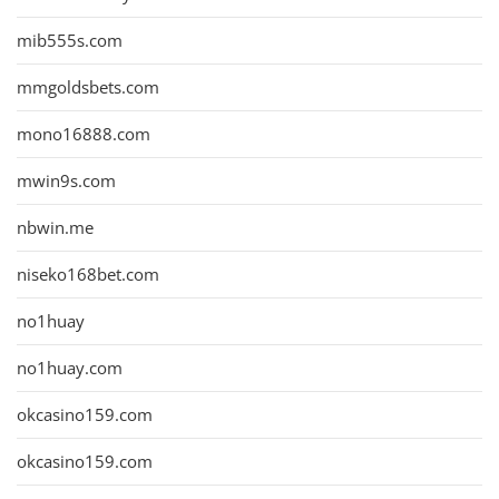
mib555s.com
mmgoldsbets.com
mono16888.com
mwin9s.com
nbwin.me
niseko168bet.com
no1huay
no1huay.com
okcasino159.com
okcasino159.com