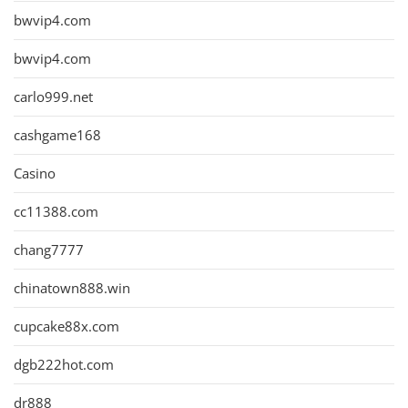
bwvip4.com
bwvip4.com
carlo999.net
cashgame168
Casino
cc11388.com
chang7777
chinatown888.win
cupcake88x.com
dgb222hot.com
dr888