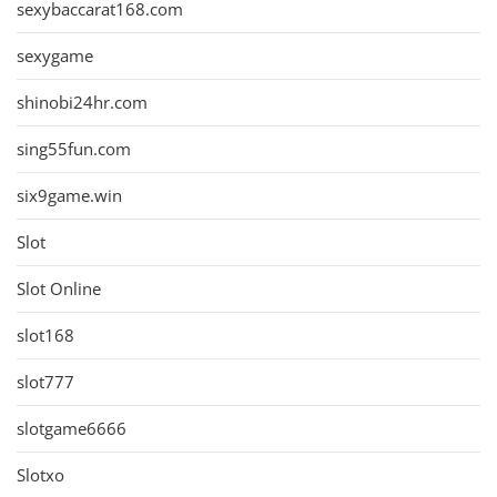
sexybaccarat168.com
sexygame
shinobi24hr.com
sing55fun.com
six9game.win
Slot
Slot Online
slot168
slot777
slotgame6666
Slotxo