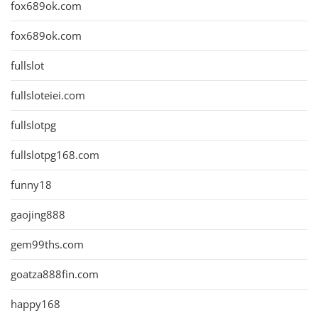
fox689ok.com
fox689ok.com
fullslot
fullsloteiei.com
fullslotpg
fullslotpg168.com
funny18
gaojing888
gem99ths.com
goatza888fin.com
happy168