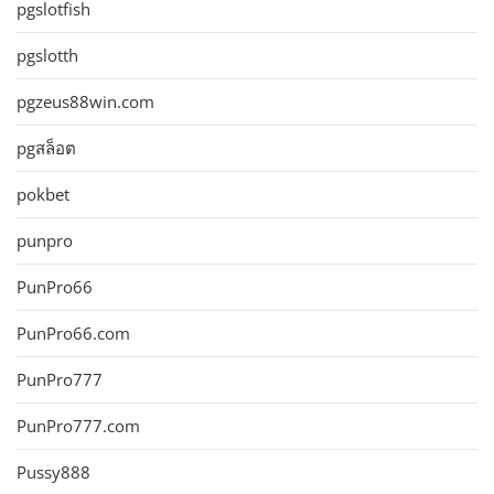
pgslotfish
pgslotth
pgzeus88win.com
pgสล็อต
pokbet
punpro
PunPro66
PunPro66.com
PunPro777
PunPro777.com
Pussy888