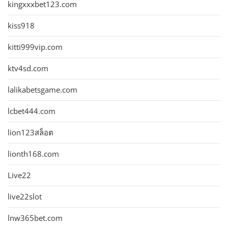
kingxxxbet123.com
kiss918
kitti999vip.com
ktv4sd.com
lalikabetsgame.com
lcbet444.com
lion123สล็อต
lionth168.com
Live22
live22slot
lnw365bet.com