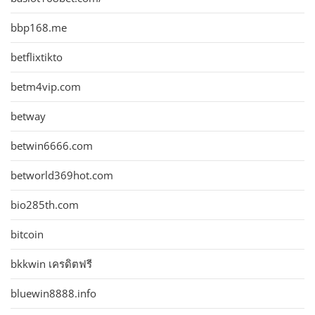
bbp168.me
betflixtikto
betm4vip.com
betway
betwin6666.com
betworld369hot.com
bio285th.com
bitcoin
bkkwin เครดิตฟรี
bluewin8888.info