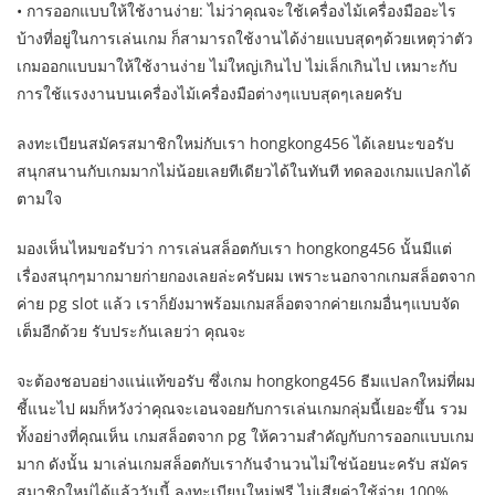
• การออกแบบให้ใช้งานง่าย: ไม่ว่าคุณจะใช้เครื่องไม้เครื่องมืออะไร
บ้างที่อยู่ในการเล่นเกม ก็สามารถใช้งานได้ง่ายแบบสุดๆด้วยเหตุว่าตัว
เกมออกแบบมาให้ใช้งานง่าย ไม่ใหญ่เกินไป ไม่เล็กเกินไป เหมาะกับ
การใช้แรงงานบนเครื่องไม้เครื่องมือต่างๆแบบสุดๆเลยครับ
ลงทะเบียนสมัครสมาชิกใหม่กับเรา hongkong456 ได้เลยนะขอรับ
สนุกสนานกับเกมมากไม่น้อยเลยทีเดียวได้ในทันที ทดลองเกมแปลกได้
ตามใจ
มองเห็นไหมขอรับว่า การเล่นสล็อตกับเรา hongkong456 นั้นมีแต่
เรื่องสนุกๆมากมายก่ายกองเลยล่ะครับผม เพราะนอกจากเกมสล็อตจาก
ค่าย pg slot แล้ว เราก็ยังมาพร้อมเกมสล็อตจากค่ายเกมอื่นๆแบบจัด
เต็มอีกด้วย รับประกันเลยว่า คุณจะ
จะต้องชอบอย่างแน่แท้ขอรับ ซึ่งเกม hongkong456 ธีมแปลกใหม่ที่ผม
ชี้แนะไป ผมก็หวังว่าคุณจะเอนจอยกับการเล่นเกมกลุ่มนี้เยอะขึ้น รวม
ทั้งอย่างที่คุณเห็น เกมสล็อตจาก pg ให้ความสำคัญกับการออกแบบเกม
มาก ดังนั้น มาเล่นเกมสล็อตกับเรากันจำนวนไม่ใช่น้อยนะครับ สมัคร
สมาชิกใหม่ได้แล้ววันนี้ ลงทะเบียนใหม่ฟรี ไม่เสียค่าใช้จ่าย 100%