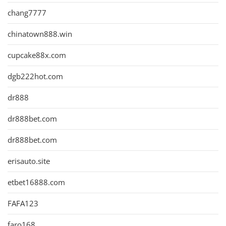
chang7777
chinatown888.win
cupcake88x.com
dgb222hot.com
dr888
dr888bet.com
dr888bet.com
erisauto.site
etbet16888.com
FAFA123
faro168