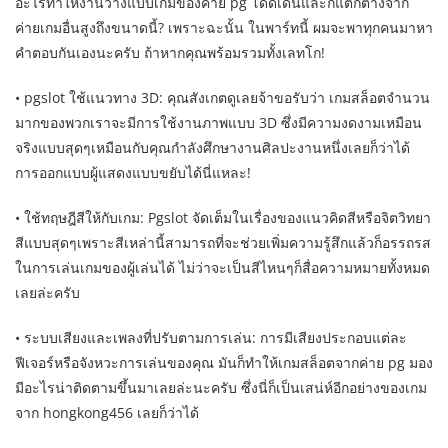
อะไรทำให้งานวางแบบเกมของค่าย pg โดดเด่นและก็แตกต่างจาก
ค่ายเกมอื่นสูงถึงขนาดนี้? เพราะฉะนั้น ในพาร์ทนี้ ผมจะพาทุกคนมาหา
คำตอบกันเองนะครับ ถ้าหากคุณพร้อมรวมทั้งเลทโก!
• pgslot ใช้แนวทาง 3D: คุณสังเกตดูเลยจ้าขอรับว่า เกมสล็อตจำนวน
มากของพวกเราจะมีการใช้งานภาพแบบ 3D ซึ่งมีความงดงามเหมือน
จริงแบบสุดๆเหมือนกับคุณกำลังศึกษางานศิลปะงานหนึ่งเลยก็ว่าได้
การออกแบบผู้แสดงแบบขยับได้นี่แหละ!
• ใช้ทฤษฎีสีให้กับเกม: Pgslot จัดเต็มในเรื่องของแนวคิดสีหรือจิตวิทยา
สีแบบสุดๆเพราะสีเหล่านี้สามารถที่จะช่วยเพิ่มความรู้สึกแล้วก็อรรถรส
ในการเล่นเกมของผู้เล่นได้ ไม่ว่าจะเป็นสีไหนๆก็สื่อความหมายทั้งหมด
เลยล่ะครับ
• ระบบเสียงและเพลงที่ปรับตามการเล่น: การมีเสียงประกอบแต่ละ
ฟีเจอร์หรือจังหวะการเล่นของคุณ มันก็ทำให้เกมสล็อตจากค่าย pg มอง
มีอะไรน่าติดตามขึ้นมาเลยล่ะนะครับ ซึ่งนี่ก็เป็นเสน่ห์อีกอย่างของเกม
จาก hongkong456 เลยก็ว่าได้