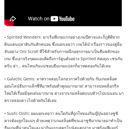
• Spirited Wonders: มาเริ่มที่เกมแรกอย่างเกมปีศาจและก็ภูติผีจาก
ดินแดนปลาดิบกันสักหน่อย ซึ่งบอกเลยว่า เกมได้นำเรื่องราวของคู่มือ
ลับอย่าง Oni Scroll ที่ใช้สำหรับการผนึกอสุรกายมาเป็นธีมหลักของ
เกม ซึ่งเอาจริงๆผมแอบคิดถึงการ์ตูนดังอย่าง Spirited Aways เช่นกัน
ครับ ฮ่า… คนไหนกันแน่ชอบธีมเกมแปลกก็มาทดลองกันได้เลย
• Galactic Gems: มาตรวจสอบโลกอวกาศไปด้วยกัน กับเกมสล็อต
ออนไลน์ธีมกาแล็กซี่ที่มาพร้อมตัวคูณมากมาย! สามารถปลดล็อกรีล
ใหม่ได้เรื่อยมีจุดเด่นมากมาย ต่างจากเกมสล็อตแบบทั่วๆไปแน่นอน มา
ตรวจสอบดาวไปด้วยกันได้เลย
• Sushi Oishi: ผมบอกเลยว่า คนใดกันที่ถูกใจของกินญีปุ่นอย่างซูชิ
ควรต้องถูกใจแน่ๆ ด้วยเหตุว่าเกมสล็อตที่ขนเอาซูชิมากมายมาทำเป็น
ธีมเกมที่น่าสนใจและน่ากินแบบสุดๆโบนัสแตกง่าย มาพร้อมฟีเจอร์