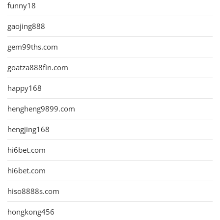
funny18
gaojing888
gem99ths.com
goatza888fin.com
happy168
hengheng9899.com
hengjing168
hi6bet.com
hi6bet.com
hiso8888s.com
hongkong456