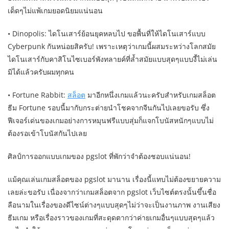
เด็ดๆไม่แพ้เกมยอดนิยมแน่นอน
• Dinopolis: ไดโนเสาร์ย้อนยุคหลบไป ขอพื้นที่ให้ไดโนเสาร์แบบ
Cyberpunk กันหน่อยสิครับ! เพราะเหตุว่าเกมนี้ผสมระหว่างโลกสมัย
ไดโนเสาร์กับคาสิโนไซเบอร์พังทลายค์ที่ล้ำสมัยแบบสุดๆแบบงี้ไม่เล่น
มิได้แล้วครับผมทุกคน
• Fortune Rabbit:
สล็อต
มาอีกหนึ่งเกมแล้วนะครับสำหรับเกมสล็อต
ธีม Fortune รอบนี้มากับกระต่ายนำโชคจากจีนกันไปเลยขอรับ ซึ่ง
ฟีเจอร์เด่นของเกมอย่างการหมุนฟรีแบบสุ่มก็แจกโบนัสหนักๆแบบไม่
ต้องรอเข้าโบนัสกันไปเลย
ศิลป์การออกแบบเกมของ pgslot ที่พักว่าจำต้องชอบแน่นอน!
แม้คุณเล่นเกมสล็อตของ pgslot มานาน เรื่องนี้แทบไม่ต้องขยายความ
เลยล่ะขอรับ เนื่องจากว่าเกมสล็อตจาก pgslot เว็บไซต์ตรงนั้นขึ้นชื่อ
ลือนามในเรื่องของดีไซน์ต่างๆแบบสุดๆไม่ว่าจะเป็นงานภาพ งานเสียง
ธีมเกม หรือเรื่องราวของเกมที่สะดุดตากว่าค่ายเกมอื่นๆแบบสุดๆแล้ว