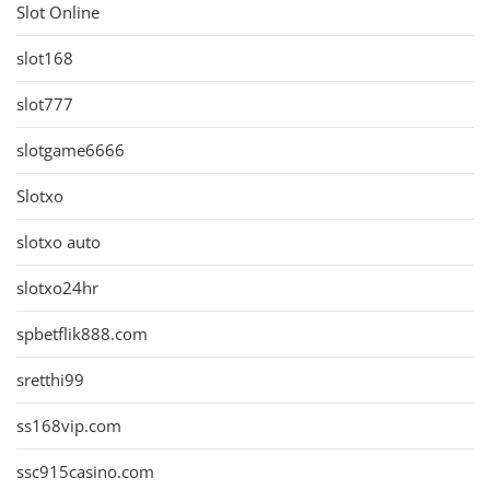
Slot Online
slot168
slot777
slotgame6666
Slotxo
slotxo auto
slotxo24hr
spbetflik888.com
sretthi99
ss168vip.com
ssc915casino.com