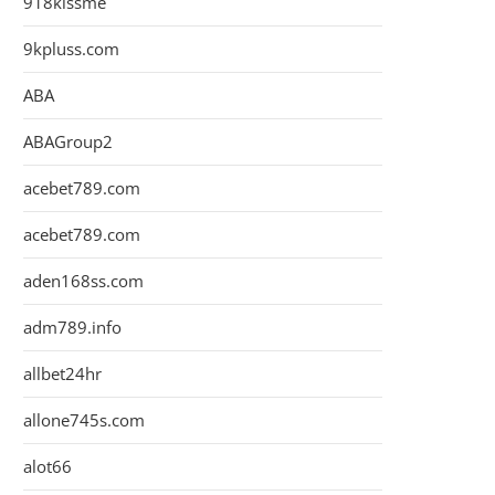
918kissme
9kpluss.com
ABA
ABAGroup2
acebet789.com
acebet789.com
aden168ss.com
adm789.info
allbet24hr
allone745s.com
alot66