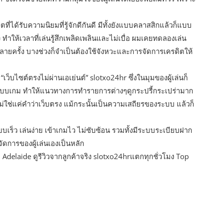
ได้รับความนิยมที่รู้จักดีกันดี มีทั้งยังแบบคลาสสิกแล้วก็แบบ
ำให้เวลาที่เล่นรู้สึกเพลิดเพลินและไม่เบื่อ ผมเคยทดลองเล่น
ลายครั้ง บางช่วงก็จำเป็นต้องใช้จังหวะและการจัดการเครดิตให้
 “เว็บไซต์ตรงไม่ผ่านเอเย่นต์” slotxo24hr ซึ่งในมุมของผู้เล่นก็
นกับระบบเกม ทำให้แนวทางการทำรายการต่างๆดูกระปรี้กระเปร่ามาก
ผมไม่ใช่แค่คำว่าเว็บตรง แม้กระนั้นเป็นความเสถียรของระบบ แล้วก็
เร็ว เล่นง่าย เข้าเกมไว ไม่ซับซ้อน รวมทั้งมีระบบระเบียบฝาก
รจัดการของผู้เล่นเองเป็นหลัก
Adelaide ดูรีวิวจากลูกค้าจริง slotxo24hrแตกทุกชั่วโมง Top