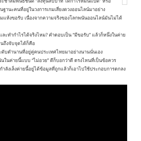
ระชาสัมพันธ์ชนิด “ลงทุนสิบบาท ได้กำไรหมื่นแปด” หรือ
ในฐานะคนที่อยู่ในวงการเกมเสี่ยงดวงออนไลน์มาอย่าง
ยิ้มแห้งขอรับ เนื่องจากความจริงของโลกพนันออนไลน์มันไม่ได้
ลและทำกำไรได้จริงไหม? คำตอบเป็น “มีขอรับ” แล้วก็หนึ่งในค่าย
นถึงจับจุดได้ก็คือ
ระดับตำนานที่อยู่คู่คนประเทศไทยมาอย่างนานนั่นเอง
ในค่ายนี้แบบ “ไม่อวย” ดีก็บอกว่าดี ตรงไหนที่เป็นข้อควร
กำลังเล็งค่ายนี้อยู่ได้ข้อมูลที่ถูกแล้วก็เอาไปใช้ประกอบการตกลง