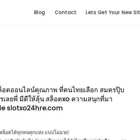
Blog
Contact
Lets Get Your New Si
อตออนไลน์คุณภาพ ที่คนไทยเลือก สมครปุ๊บ
ลยพี่ มีดีให้ลุ้น สล็อตxo ความสนุกที่มา
ide slotxo24hre.com
่นสล็อตได้ทุกหนทุกแห่ง แบบไม่อวย!