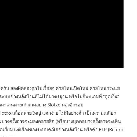
นะครับ ลองผิดลองถูกไปเรื่อยๆ ค่ายไหนเปิดใหม่ ค่ายไหนกระแส
าระบบข้างหลังบ้านที่ไม่ได้มาตรฐาน หรือไม่ก็พบเกมที่ “ดูดเงิน”
าเล่นค่ายเก๋าเกมอย่าง Slotxo มองอีกรอบ
ส slotxo สล็อตค่ายใหญ่ แตกง่าย ไม่มีอย่างต่ำ เป็นความเสถียร
มบางครั้งอาจจะมองคลาสสิก (หรือบางบุคคลบางครั้งอาจจะเห็น
ยอดเยี่ยม แต่เรื่องของระบบคณิตข้างหลังบ้าน หรือค่า RTP (Return