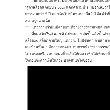
ผมเเป็นคนหนึ่งที่ไถฟีดโซเชียลแล้วพบแม้กระนั้นป
“สูตรสล็อตแตกยับ slotxo แค่กดตามนี้” ผมบอกเลยว่า
ยาวนานกว่า 5 ปี มองเห็นโปรโมทเหล่านี้แล้วได้แต่ว่า
สวยหรูขนาดนั้น
แต่ว่าถามว่ามันมีค่ายเกมที่จ่ายรางวัลสมเหตุสมผ
ที่ผมควักเงินตัวเองเข้าไปทดลองเล่นซ้ำแล้วซ้ำเล่าจ
สล็อตxo สล็อตค่ายใหญ่ แตกง่าย ไม่มีขั้นต่ำ ค่ายเกม
ผมเขียนขึ้นมาเพื่อถ่ายทอดประสบการณ์จริงจากการพนัน
ไตร่ตรองหรือจุดบอดผมก็จะสับให้เหลว เพื่อให้เพื่อนๆที่
ใจก่อนจะควักเงินในกระเป๋าลงทุนจริงขอรับ