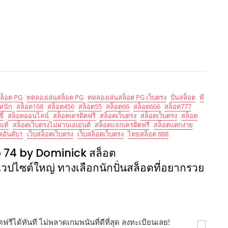
ล็อต PG
ทดลองเล่นสล็อต PG
ทดลองเล่นสล็อต PG เว็บตรง
ปั่นสล็อต
พี
หนัก
สล็อต168
สล็อต456
สล็อต55
สล็อต66
สล็อต666
สล็อต777
ี่
สล็อตออนไลน์
สล็อตเครดิตฟรี
สล็อตเว็บตรง
สล็อตเว็บตรง
สล็อต
แท้
สล็อตเว็บตรงไม่ผ่านเอเย่นต์
สล็อตแจกเครดิตฟรี
สล็อตแตกง่าย
ตอันดับ1
เว็บสล็อตเว็บตรง
เว็บสล็อตเว็บตรง
ไทยสล็อต 888
op 74 by Dominick สล็อต
ไซต์ใหญ่ ทางเลือกนักปั่นสล็อตที่อยากรวย
ฟรีได้ทันที ไม่พลาดเกมพนันที่ดีที่สุด ลงทะเบียนเลย!