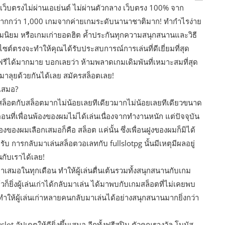
ตเว็บตรงไม่ผ่านเอเย่นต์ ไม่ผ่านตัวกลาง เว็บตรง 100% จาก
tpgมากกว่า 1,000 เกมจากค่ายเกมระดับนานาชาติมาก! ทำกำไรง่าย
ามนิยม หรือเกมเก่ายอดฮิต ค้ำประกันทุกความสนุกสนานและวิธี
บไซต์ตรงจะทำให้คุณได้รับประสบการณ์การเล่นที่ดีเยี่ยมที่สุด
ฟรีได้มากมาย บอกเลยว่า ห้ามพลาดเกมเดิมพันที่เหมาะสมที่สุด
มาลุยด้วยกันได้เลย สมัครสล็อตเลย!
 เสมอ?
่นสล็อตกับสล็อตมากไม่น้อยเลยทีเดียวมากไม่น้อยเลยทีเดียวขนาด
มีตอนที่เพื่อนพ้องของผมไม่ได้เล่นเนื่องจากทำงานหนัก แต่ปัจจุบัน
้องของผมเลือกเสมอก็คือ สล็อต แค่นั้น ซึ่งเพื่อนฝูงของผมก็มิได้
ับ การกลับมาเล่นสล็อตวอเลทกับ fullslotpg นั้นมีเหตุมีผลอยู่
่นกับเราได้เลย!
สมอในทุกเดือน ทำให้ผู้เล่นตื่นเต้นรวมทั้งสนุกสนานกับเกม
ก็ยิ่งผู้เล่นเก่าได้กลับมาเล่น ได้มาพบกับเกมสล็อตที่ไม่เคยพบ
ะทำให้ผู้เล่นเก่าหลายคนกลับมาเล่นได้อย่างสนุกสนานมากยิ่งกว่า
lot อัปเดตให้ดียิ่งขึ้นเสมอ อีกทั้งฟรีสปิน ตัวคูณรางวัล โบนัส