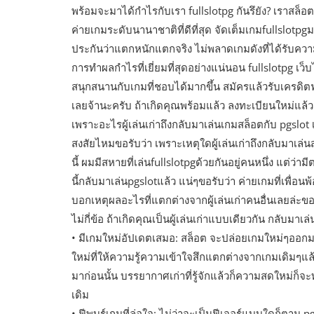
พร้อมจะมาได้กำไรกับเรา fullslotpg กันรึยัง? เราสล็อ
ค่ายเกมระดับนานาชาติที่ดีที่สุด จัดเต็มเกมfullslo
ประกันว่าแตกหนักแตกจริง ไม่พลาดเกมดังที่ได้รับคว
การทำผลกำไรที่เยี่ยมที่สุดอย่างแน่นอน fullslotpg เว็
สนุกสนานกับเกมที่ชอบได้มากขึ้น สมัครแล้วรับเครดิต
เลยจ้านะครับ ถ้าเกิดคุณพร้อมแล้ว ลงทะเบียนใหม่แล้ว
เพราะอะไรผู้เล่นเก่าถึงกลับมาเล่นเกมสล็อตกับ pgslot
สงสัยไหมขอรับว่า เพราะเหตุใดผู้เล่นเก่าถึงกลับมาเล
นี้ ผมมีสหายที่เล่นfullslotpgด้วยกันอยู่คนหนึ่ง แต่ว่า
นี้กลับมาเล่นpgslotแล้ว แน่ๆขอรับว่า ค่ายเกมที่เพื่อนพ
บอกเหตุผลอะไรที่แตกต่างจากผู้เล่นเก่าคนอื่นเลยล่ะขอร
ไม่กี่ข้อ ถ้าเกิดคุณเป็นผู้เล่นเก่าแบบเดียวกัน กลับมาเล
• มีเกมใหม่อัปเดตเสมอ: สล็อต จะปล่อยเกมใหม่ๆออกมาเ
ใหม่ที่ให้ความรู้ความเข้าใจสึกแตกต่างจากเกมเดิมๆแล้ว
มาก่อนนั้น บรรยากาศเก่าที่รู้จักแล้วก็ความสดใหม่ก็จ
เดิม
• ฟีพบร์เกมที่ล่อใจ: ไม่ว่าจะเป็นฟีเจอร์แบบใดก็ตาม pgs