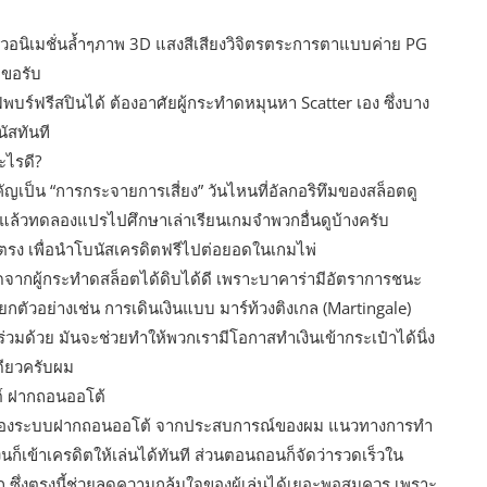
อนิเมชั่นล้ำๆภาพ 3D แสงสีเสียงวิจิตรตระการตาแบบค่าย PG
ยขอรับ
ฟีพบร์ฟรีสปินได้ ต้องอาศัยผู้กระทำดหมุนหา Scatter เอง ซึ่งบาง
ัสทันที
ะไรดี?
คัญเป็น “การกระจายการเสี่ยง” วันไหนที่อัลกอริทึมของสล็อตดู
อน แล้วทดลองแปรไปศึกษาเล่าเรียนเกมจำพวกอื่นดูบ้างครับ
็บตรง เพื่อนำโบนัสเครดิตฟรีไปต่อยอดในเกมไพ่
จากผู้กระทำดสล็อตได้ดิบได้ดี เพราะบาคาร่ามีอัตราการชนะ
ยกตัวอย่างเช่น การเดินเงินแบบ มาร์ท้วงติงเกล (Martingale)
ร่วมด้วย มันจะช่วยทำให้พวกเรามีโอกาสทำเงินเข้ากระเป๋าได้นิ่ง
เดียวครับผม
ต์ ฝากถอนออโต้
เป็นเรื่องระบบฝากถอนออโต้ จากประสบการณ์ของผม แนวทางการทำ
นก็เข้าเครดิตให้เล่นได้ทันที ส่วนตอนถอนก็จัดว่ารวดเร็วใน
าก ซึ่งตรงนี้ช่วยลดความกลุ้มใจของผู้เล่นได้เยอะพอสมควร เพราะ