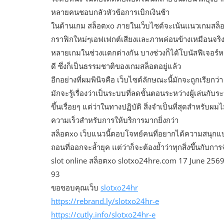
หลายคนชอบกลัวหัวข้อการเบิกเงินช้า
ในด้านเกม สล็อตxo ภายในเว็บไซต์จะเน้นแนวเกมสล็อตที่
กราฟิกใหม่ๆเอฟเฟกต์เสียงและภาพค่อนข้างเหมือนจริง ท
หลายเกมในช่วงแตกต่างกัน บางช่วงก็ได้โบนัสฟีเจอร์ห
ดี ซึ่งก็เป็นธรรมชาติของเกมสล็อตอยู่แล้ว
อีกอย่างที่ผมพินิจคือ เว็บไซต์ลักษณะนี้มักจะถูกเรียกว่า
มักจะรู้เรื่องว่าเป็นระบบที่ลดขั้นตอนระหว่างผู้เล่
ขึ้นเรื่อยๆ แต่ว่าในทางปฏิบัติ สิ่งจำเป็นที่สุดสำหรับ
ความเร็วสำหรับการให้บริการมากยิ่งกว่า
สล็อตxo เว็บแนวนี้ตอบโจทย์คนที่อยากได้ความสนุกแบบ
ถอนที่ออกจะล้ำยุค แต่ว่าก็จะต้องย้ำว่าทุกสิ่งขึ้นกับกา
slot online สล็อตxo slotxo24hre.com 17 June 2569 
93
ขอขอบคุณเว็บ
slotxo24hr
https://rebrand.ly/slotxo24hr-e
https://cutly.info/slotxo24hr-e