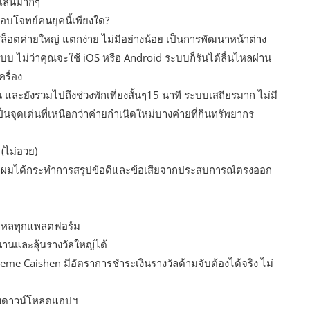
ู้เล่นมากๆ
อบโจทย์คนยุคนี้เพียงใด?
ล็อตค่ายใหญ่ แตกง่าย ไม่มีอย่างน้อย เป็นการพัฒนาหน้าต่าง
บ ไม่ว่าคุณจะใช้ iOS หรือ Android ระบบก็รันได้ลื่นไหลผ่าน
รื่อง
ะยังรวมไปถึงช่วงพักเที่ยงสั้นๆ15 นาที ระบบเสถียรมาก ไม่มี
ป็นจุดเด่นที่เหนือกว่าค่ายกำเนิดใหม่บางค่ายที่กินทรัพยากร
 (ไม่อวย)
างที่สุด ผมได้กระทำการสรุปข้อดีและข้อเสียจากประสบการณ์ตรงออก
่นไหลทุกแพลตฟอร์ม
นานและลุ้นรางวัลใหญ่ได้
e Caishen มีอัตราการชำระเงินรางวัลด้ามจับต้องได้จริง ไม่
่ต้องดาวน์โหลดแอปฯ