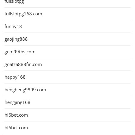
fullslotpg
fullslotpg168.com
funny18
gaojing888
gem99ths.com
goatza888fin.com
happy168
hengheng9899.com
hengjing168
hi6bet.com
hi6bet.com