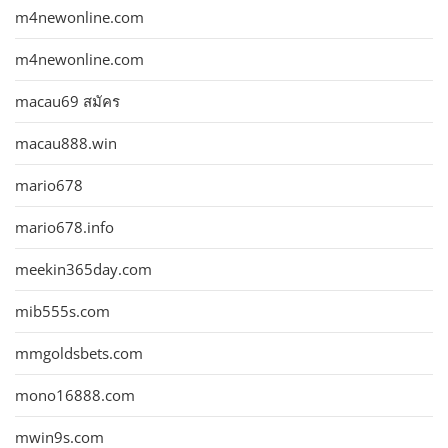
m4newonline.com
m4newonline.com
macau69 สมัคร
macau888.win
mario678
mario678.info
meekin365day.com
mib555s.com
mmgoldsbets.com
mono16888.com
mwin9s.com