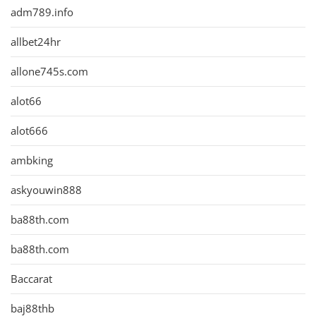
adm789.info
allbet24hr
allone745s.com
alot66
alot666
ambking
askyouwin888
ba88th.com
ba88th.com
Baccarat
baj88thb