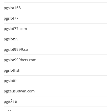
pgslot168
pgslot77
pgslot77.com
pgslot99
pgslot9999.co
pgslot999bets.com
pgslotfish
pgslotth
pgzeus88win.com
pgสล็อต