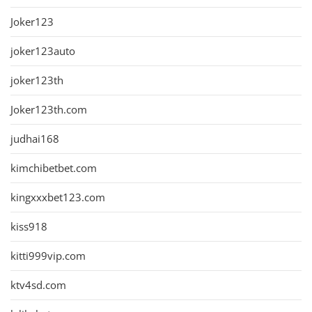
Joker123
joker123auto
joker123th
Joker123th.com
judhai168
kimchibetbet.com
kingxxxbet123.com
kiss918
kitti999vip.com
ktv4sd.com