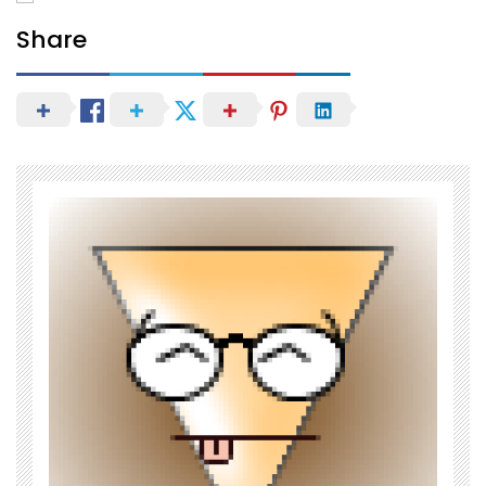
Share