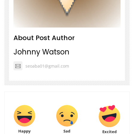
About Post Author
Johnny Watson
seoaba01@gmail.com
Happy
Sad
Excited