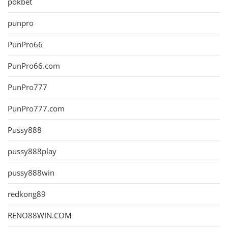
pokbet
punpro
PunPro66
PunPro66.com
PunPro777
PunPro777.com
Pussy888
pussy888play
pussy888win
redkong89
RENO88WIN.COM