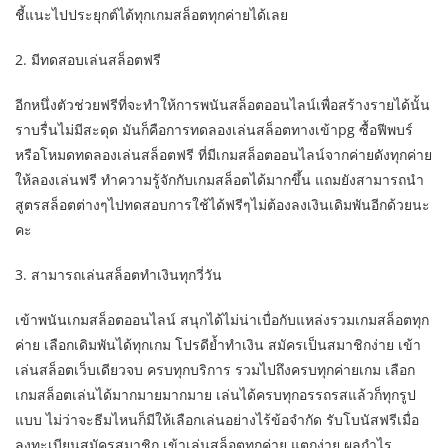
ชี้แนะไปประยุกต์ได้ทุกเกมสล็อตทุกค่ายได้เลย
2. มีทดสอบเล่นสล็อตฟรี
อีกหนึ่งตัวช่วยฟรีที่จะทำให้การพนันสล็อตออนไลน์เพื่อสร้างรายได้นั้น
ราบรื่นไม่มีสะดุด มันก็คือการทดลองเล่นสล็อตทางเข้าpg ซื้อฟีพบร์
หรือโหมดทดลองเล่นสล็อตฟรี ที่มีเกมสล็อตออนไลน์จากค่ายดังทุกค่าย
ให้ลองเล่นฟรี ทำความรู้จักกับเกมสล็อตได้มากขึ้น แถมยังสามารถนำ
สูตรสล็อตต่างๆไปทดสอบการใช้ได้ฟรีๆไม่ต้องลงเงินเดิมพันอีกด้วยนะ
คะ
3. สามารถเล่นสล็อตทำเงินทุกวี่วัน
เข้าพนันเกมสล็อตออนไลน์ สนุกได้ไม่น่าเบื่อกับแหล่งรวมเกมสล็อตทุก
ค่าย เลือกเดิมพันได้ทุกเกม โปรดีย้ำทำเงิน สมัครเป็นสมาชิกง่าย เข้า
เล่นสล็อตเว็บเดียวจบ ครบทุกบริการ รวมไปถึงครบทุกค่ายเกม เลือก
เกมสล็อตเล่นได้มากมายมากมาย เล่นได้ครบทุกอรรถรสแล้วก็ทุกรูป
แบบ ไม่ว่าจะธีมไหนก็มีให้เลือกเล่นอย่างไร้ข้อจำกัด รับโบนัสฟรีเมื่อ
ลงทะเบียนสมัครสมาชิก เข้าเล่นสล็อตทุกค่าย แตกง่าย ผลกำไร