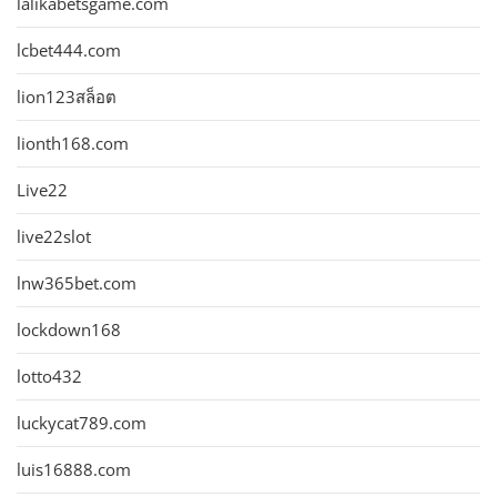
lalikabetsgame.com
lcbet444.com
lion123สล็อต
lionth168.com
Live22
live22slot
lnw365bet.com
lockdown168
lotto432
luckycat789.com
luis16888.com