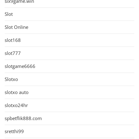
six9game.win
Slot
Slot Online
slot168
slot777
slotgame6666
Slotxo
slotxo auto
slotxo24hr
spbetflik888.com
sretthi99