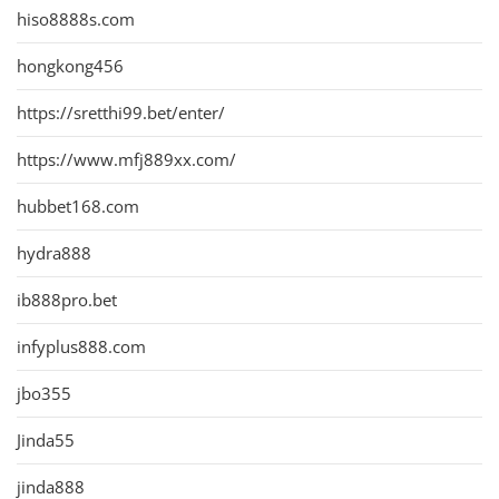
hiso8888s.com
hongkong456
https://sretthi99.bet/enter/
https://www.mfj889xx.com/
hubbet168.com
hydra888
ib888pro.bet
infyplus888.com
jbo355
Jinda55
jinda888