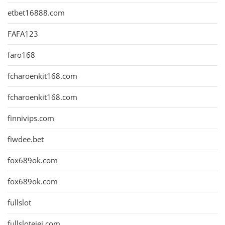
etbet16888.com
FAFA123
faro168
fcharoenkit168.com
fcharoenkit168.com
finnivips.com
fiwdee.bet
fox689ok.com
fox689ok.com
fullslot
fullsloteiei.com