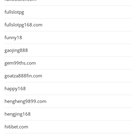
fullslotpg
fullslotpg168.com
funny18
gaojing888
gem99ths.com
goatza888fin.com
happy168
hengheng9899.com
hengjing168
hi6bet.com