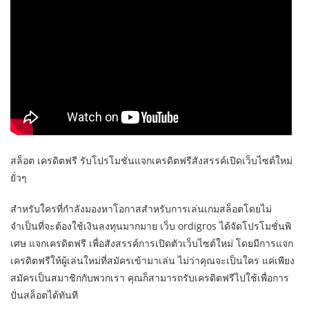
สล็อต เครดิตฟรี รับโปรโมชั่นแจกเครดิตฟรีสังสรรค์เปิดเว็บไซต์ใหม่
ยั่วๆ
สำหรับใครที่กำลังมองหาโอกาสสำหรับการเล่นเกมสล็อตโดยไม่
จำเป็นที่จะต้องใช้เงินลงทุนมากมาย เว็บ ordigros ได้จัดโปรโมชั่นพิ
เศษ แจกเครดิตฟรี เพื่อสังสรรค์การเปิดตัวเว็บไซต์ใหม่ โดยมีการแจก
เครดิตฟรีให้ผู้เล่นใหม่ที่สมัครเข้ามาเล่น ไม่ว่าคุณจะเป็นใคร แค่เพียง
สมัครเป็นสมาชิกกับพวกเรา คุณก็สามารถรับเครดิตฟรีไปใช้เพื่อการ
ปั่นสล็อตได้ทันที