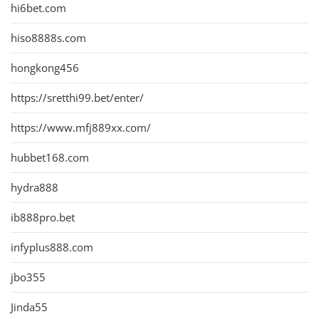
hi6bet.com
hiso8888s.com
hongkong456
https://sretthi99.bet/enter/
https://www.mfj889xx.com/
hubbet168.com
hydra888
ib888pro.bet
infyplus888.com
jbo355
Jinda55