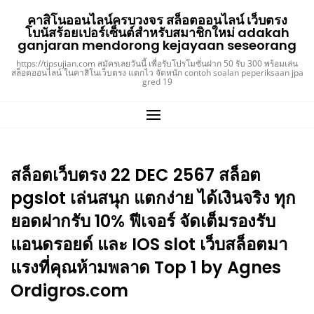
Skip
คาสิโนออนไลน์ครบวงจร สล็อตออนไลน์ เว็บตรง
to
โบนัสร้อยเปอร์เซ็นต์สำหรับสมาชิกใหม่ adakah
content
ganjaran mendorong kejayaan seseorang
https://tipsujian.com สมัครเลยวันนี้ เพื่อรับโปรโมชั่นฝาก 50 รับ 300 พร้อมเล่น
สล็อตออนไลน์ ในคาสิโนเว็บตรง แตกไว จัดหนัก contoh soalan peperiksaan jpa
gred 19
สล็อตเว็บตรง 22 DEC 2567 สล็อต
pgslot เล่นสนุก แตกง่าย ได้เงินจริง ทุก
ยอดฝากรับ 10% ฟีเจอร์ จัดเต็มรองรับ
แอนดรอยด์ และ IOS slot เว็บสล็อตมา
แรงที่คุณห้ามพลาด Top 1 by Agnes
Ordigros.com