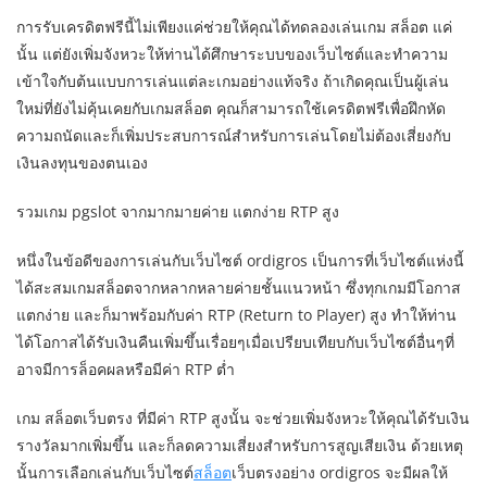
การรับเครดิตฟรีนี้ไม่เพียงแค่ช่วยให้คุณได้ทดลองเล่นเกม สล็อต แค่
นั้น แต่ยังเพิ่มจังหวะให้ท่านได้ศึกษาระบบของเว็บไซต์และทำความ
เข้าใจกับต้นแบบการเล่นแต่ละเกมอย่างแท้จริง ถ้าเกิดคุณเป็นผู้เล่น
ใหม่ที่ยังไม่คุ้นเคยกับเกมสล็อต คุณก็สามารถใช้เครดิตฟรีเพื่อฝึกหัด
ความถนัดและก็เพิ่มประสบการณ์สำหรับการเล่นโดยไม่ต้องเสี่ยงกับ
เงินลงทุนของตนเอง
รวมเกม pgslot จากมากมายค่าย แตกง่าย RTP สูง
หนึ่งในข้อดีของการเล่นกับเว็บไซต์ ordigros เป็นการที่เว็บไซต์แห่งนี้
ได้สะสมเกมสล็อตจากหลากหลายค่ายชั้นแนวหน้า ซึ่งทุกเกมมีโอกาส
แตกง่าย และก็มาพร้อมกับค่า RTP (Return to Player) สูง ทำให้ท่าน
ได้โอกาสได้รับเงินคืนเพิ่มขึ้นเรื่อยๆเมื่อเปรียบเทียบกับเว็บไซต์อื่นๆที่
อาจมีการล็อคผลหรือมีค่า RTP ต่ำ
เกม สล็อตเว็บตรง ที่มีค่า RTP สูงนั้น จะช่วยเพิ่มจังหวะให้คุณได้รับเงิน
รางวัลมากเพิ่มขึ้น และก็ลดความเสี่ยงสำหรับการสูญเสียเงิน ด้วยเหตุ
นั้นการเลือกเล่นกับเว็บไซต์
สล็อต
เว็บตรงอย่าง ordigros จะมีผลให้