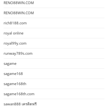
RENO88WIN.COM
RENO88WIN.COM
rich8188.com
royal online
royal99y.com
runway789s.com
sagame
sagame168
sagame168th
sagame168th.com
sawan888 เครดิตฟรี