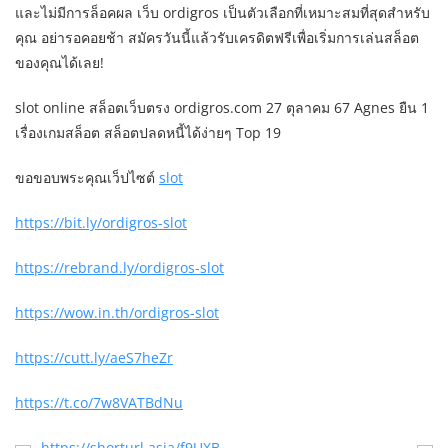
และไม่มีการล็อคผล เว็บ ordigros เป็นตัวเลือกที่เหมาะสมที่สุดสำหรับ
คุณ อย่ารอคอยช้า สมัครวันนี้แล้วรับเครดิตฟรีเพื่อเริ่มการเล่นสล็อต
ของคุณได้เลย!
slot online สล็อตเว็บตรง ordigros.com 27 ตุลาคม 67 Agnes ยืน 1
เรื่องเกมสล็อต สล็อตปลดหนี้ได้ง่ายๆ Top 19
ขอขอบพระคุณเว็ปไซต์
slot
https://bit.ly/ordigros-slot
https://rebrand.ly/ordigros-slot
https://wow.in.th/ordigros-slot
https://cutt.ly/aeS7heZr
https://t.co/7w8VATBdNu
https://shorturl.asia/f9UXB