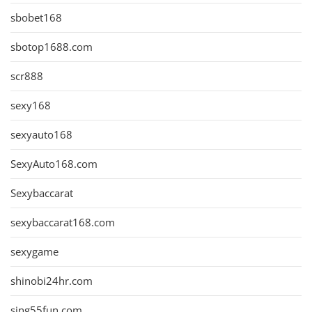
sbobet168
sbotop1688.com
scr888
sexy168
sexyauto168
SexyAuto168.com
Sexybaccarat
sexybaccarat168.com
sexygame
shinobi24hr.com
sing55fun.com