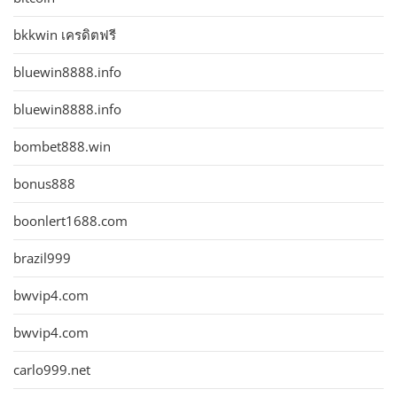
bkkwin เครดิตฟรี
bluewin8888.info
bluewin8888.info
bombet888.win
bonus888
boonlert1688.com
brazil999
bwvip4.com
bwvip4.com
carlo999.net