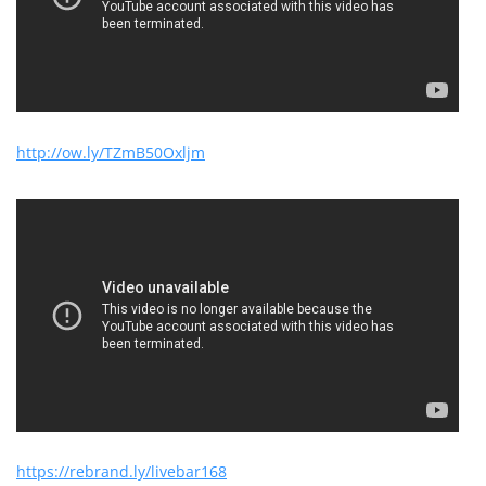
http://ow.ly/TZmB50Oxljm
https://rebrand.ly/livebar168