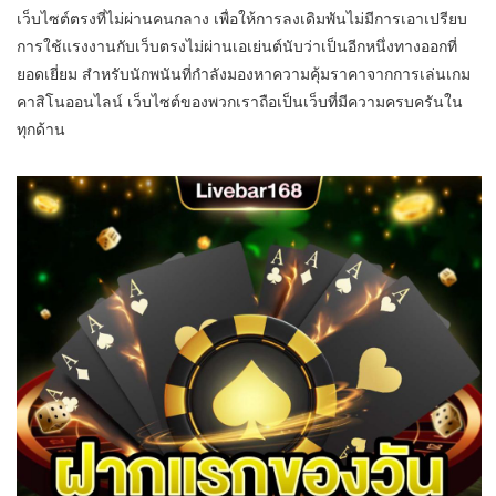
เว็บไซต์ตรงที่ไม่ผ่านคนกลาง เพื่อให้การลงเดิมพันไม่มีการเอาเปรียบ
การใช้แรงงานกับเว็บตรงไม่ผ่านเอเย่นต์นับว่าเป็นอีกหนึ่งทางออกที่
ยอดเยี่ยม สำหรับนักพนันที่กำลังมองหาความคุ้มราคาจากการเล่นเกม
คาสิโนออนไลน์ เว็บไซต์ของพวกเราถือเป็นเว็บที่มีความครบครันใน
ทุกด้าน