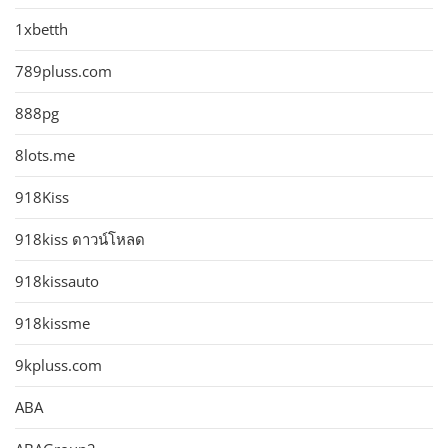
1xbetth
789pluss.com
888pg
8lots.me
918Kiss
918kiss ดาวน์โหลด
918kissauto
918kissme
9kpluss.com
ABA