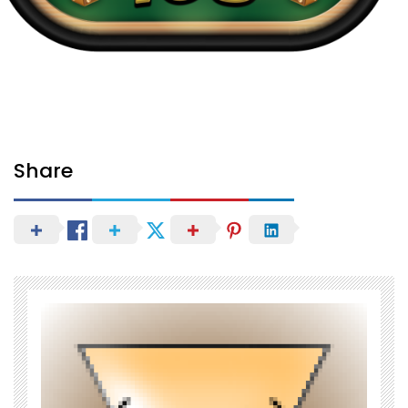
Share