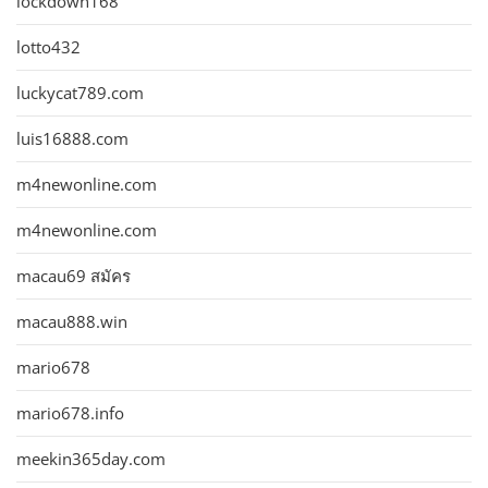
lockdown168
lotto432
luckycat789.com
luis16888.com
m4newonline.com
m4newonline.com
macau69 สมัคร
macau888.win
mario678
mario678.info
meekin365day.com