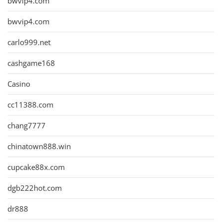
bwvip4.com
bwvip4.com
carlo999.net
cashgame168
Casino
cc11388.com
chang7777
chinatown888.win
cupcake88x.com
dgb222hot.com
dr888