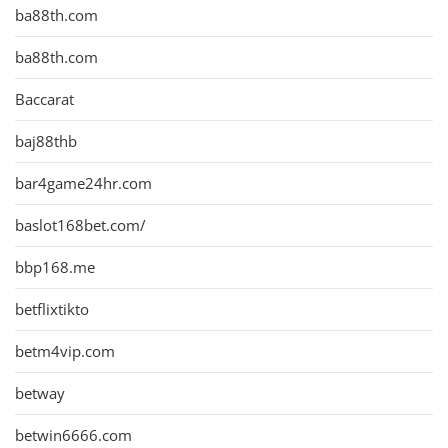
ba88th.com
ba88th.com
Baccarat
baj88thb
bar4game24hr.com
baslot168bet.com/
bbp168.me
betflixtikto
betm4vip.com
betway
betwin6666.com