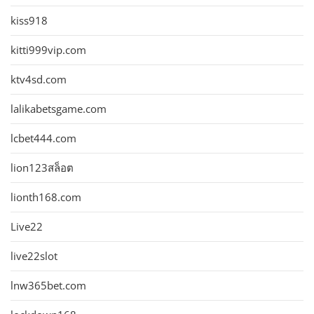
kiss918
kitti999vip.com
ktv4sd.com
lalikabetsgame.com
lcbet444.com
lion123สล็อต
lionth168.com
Live22
live22slot
lnw365bet.com