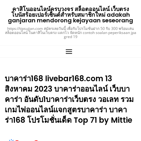
Skip
คาสิโนออนไลน์ครบวงจร สล็อตออนไลน์ เว็บตรง
to
โบนัสร้อยเปอร์เซ็นต์สำหรับสมาชิกใหม่ adakah
content
ganjaran mendorong kejayaan seseorang
https://tipsujian.com สมัครเลยวันนี้ เพื่อรับโปรโมชั่นฝาก 50 รับ 300 พร้อมเล่น
สล็อตออนไลน์ ในคาสิโนเว็บตรง แตกไว จัดหนัก contoh soalan peperiksaan jpa
gred 19
บาคาร่า168 livebar168.com 13
สิงหาคม 2023 บาคาร่าออนไลน์ เว็บบา
คาร่า อันดับ1บาคาร่าเว็บตรง วอเลท รวม
เกมไพ่ออนไลน์แจกสูตรบาคาร่า บาคา
ร่า168 โปรโมชั่นเด็ด Top 71 by Mittie