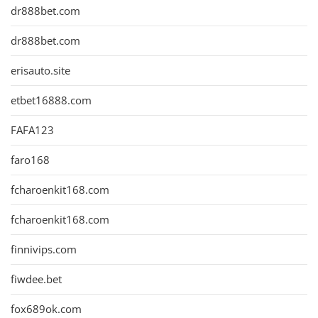
dr888bet.com
dr888bet.com
erisauto.site
etbet16888.com
FAFA123
faro168
fcharoenkit168.com
fcharoenkit168.com
finnivips.com
fiwdee.bet
fox689ok.com