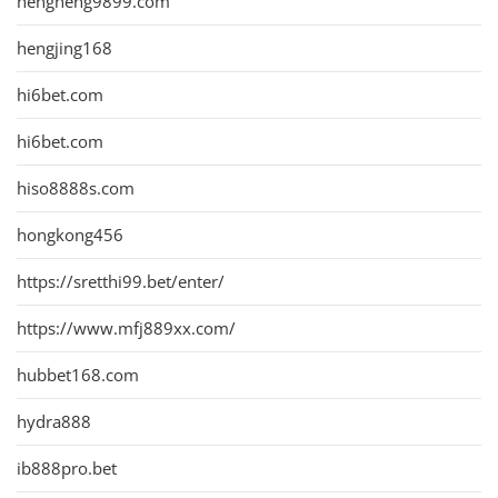
hengheng9899.com
hengjing168
hi6bet.com
hi6bet.com
hiso8888s.com
hongkong456
https://sretthi99.bet/enter/
https://www.mfj889xx.com/
hubbet168.com
hydra888
ib888pro.bet