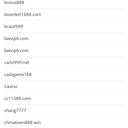
bonus888
boonlert1688.com
brazil999
bwvip4.com
bwvip4.com
carlo999.net
cashgame168
Casino
cc11388.com
chang7777
chinatown888.win