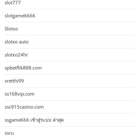
slot777
slotgame6666
Slotxo
slotxo auto
slotxo24hr
spbetflik888.com
sretthi99
ss168vip.com
ssc915casino.com
ssgame666 เข้าสู่ระบบ ล่าสุด
ssru