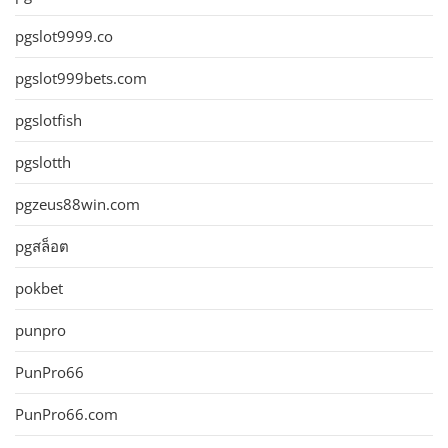
pgslot9999.co
pgslot999bets.com
pgslotfish
pgslotth
pgzeus88win.com
pgสล็อต
pokbet
punpro
PunPro66
PunPro66.com