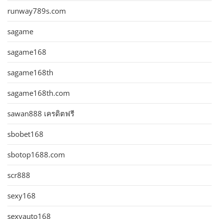
runway789s.com
sagame
sagame168
sagame168th
sagame168th.com
sawan888 เครดิตฟรี
sbobet168
sbotop1688.com
scr888
sexy168
sexyauto168