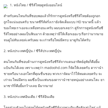
1. หนังไทย / ซีรีส์ไทยดูหนังออนไลน์
สำหรับคนไหนกันที่ชอบพอแล้วก็รักการดูหนังหรือซีรีส์ไทยต้องถูกอก
ถูกใจแน่นอนครับ ขนาดซีรีส์ฝรั่งเรายังจัดเต็มแบบ HD ขนาดนี้ แล้ว
ของไทยเราเองจะเหลือหรอนะครับ ผมบอกเลยว่า คู่รักการดูหนังหรือซี
รีส์ไทยอย่างผมเป็นฟินมาก ด้วยเหตุว่ามีให้เลือกเยอะๆเรียกว่ามากมาย
จนดูไม่ทันเลยล่ะครับผม จะเก่าหรือใหม่มีครบ มาดูกันได้ครับ
2. หนังประเทศญี่ปุ่น / ซีรีส์ประเทศญี่ปุ่น
คนไหนกันที่ชอบด้านการดูหนังหรือซีรีส์จากแดนอาทิตย์อุทัยก็คือยิ้ม
แป้นกันได้เลย เพราะเหตุว่า madoohd.com ก็จัดให้เลยครับ ดารานำ
ชายหรือนางเอกใครที่คุณชื่นชอบ พวกเราจัดมาไว้ให้หมดเลยครับ จะ
เก่าจะใหม่มีครบ ผมซึ่งเป็นแฟนของดารานำชายหนุ่มอย่างเคนโตะ ยา
มาซากิก็คือยิ้มกว้างเลย มีมากมาย!
3. หนังประเทศอินเดีย / ซีรีส์อินเดีย
โดยส่วนตัวผมไม่ค่อยได้ดูหนังหรือซีรีส์จากทางอินเดียสักเท่าไหร่ แม้