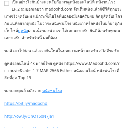
เป็นอย่างไรกันบ้างนะครับกับ มาดูหนังออนไลน์ที่ หนังชนโรง
EP.2 ผมบอกเลยว่า madoohd.com จัดเต็มหนังแล้วก็ซีรีส์ทุกประ
เภทจริงๆครับผม แม้กระทั้งไฮไลท์บอลยังมีเลยครับผม คิดดูสิครับ! ใคร
กันแน่ที่อยากดูหนัง ไม่ว่าจะหนังชนโรง หนังเก่าหรือหนังใหม่ก็มาดูกับ
เว็บไซต์
ดูหนัง
ผ่านเน็ตของพวกเราได้เลยนะขอรับ ยินดีต้อนรับทุกคน
เลยขอรับ สำหรับวันนี้ ผมก็ต้อง
ขอตัวลาไปก่อน แล้วเจอกันใหม่ในบทความหน้านะครับ สวัสดีขอรับ
ดูหนังออนไลน์ 4k พากย์ไทย ดูหนัง https://www.Madoohd.com/?
r=movie&cate=1 7 MAR 2566 Esther หนังออนไลน์ หนังชนโรงที่
ฮิตที่สุด Top 19
ขอขอบคุณอ้างอิงจาก
หนังชนโรง
https://bit.ly/madoohd
http://ow.ly/QnOT50N7ja1