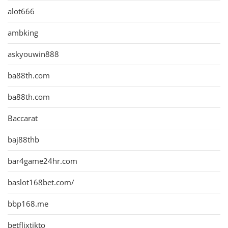
alot666
ambking
askyouwin888
ba88th.com
ba88th.com
Baccarat
baj88thb
bar4game24hr.com
baslot168bet.com/
bbp168.me
betflixtikto