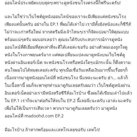
ออนไลน์ประหยัดแบบสุดๆเพราะดูหนังชนโรงตรงนี้ก็ฟรีนะครับ!
และไม่ใช่ว่าเว็บไซต์ดูหนังออนไลน์ของเราจะมีเพียงแค่หนังชนโรง
เพียงแค่นั้นครับ อย่างใน EP.1 ที่ผมได้เล่าไป เรามีทั้งยังหนังและก็ซีรีส์
ไม่ว่าจะเก่าหรือใหม่ จากสตรีมมิ่งเจ้าไหนๆเราก็จัดแบ่งมาให้คุณแบบ
พร้อมแน่ๆครับ ผมบอกเลยว่า คุณจะได้รับประสบการณ์การดูหนัง
ออนไลน์ที่ดีเยี่ยมที่สุดเท่าที่จะดีได้เลยล่ะขอรับ อย่างตัวผมเองถูกใจดู
หนังในโรงภาพยนตร์มาก แต่พอเปลี่ยนแปลงมาดูหนังบนเว็บไซต์ดู
หนังผ่านอินเตอร์เน็ต จะหนังชนโรงหรือหนังใดๆแม้กระนั้น ก็ดึงความ
สนใจผมไปได้หมดเลยล่ะครับ ทุกเมื่อเชื่อวันเหลือเงินมากขึ้นเรื่อยๆก็
เนื่องจากมาดูหนังออนไลน์ที่ หนังชนโรง นี่แหละนะครับ ฮ่า… แล้วก็
ในเนื้อหานี้ ผมก็จะพาทุกท่านมาดูกันเลยครับผมว่า เว็บไซต์ดูหนังผ่าน
อินเตอร์เน็ตอย่างเรามีหนังหรือซีรีส์อะไรบ้าง ซึ่งผมได้เขียนเล่าไปแล้ว
ใน EP.1 เราก็จะมาต่อกันให้จบใน EP.2 นี้เลยจ๊ะนะครับ เอาล่ะนะครับ
เพื่อไม่ให้เป็นการเสียเวลา พวกเรามาดูกันเลยครับว่า มาดูหนัง
ออนไลน์ที่ madoohd.com EP.2
มีอะไรบ้าง ถ้าหากพร้อมและเลทโกเลยขอรับ เลทโก!