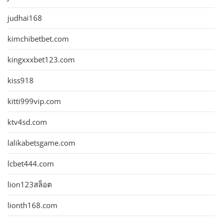
judhai168
kimchibetbet.com
kingxxxbet123.com
kiss918
kitti999vip.com
ktv4sd.com
lalikabetsgame.com
lcbet444.com
lion123สล็อต
lionth168.com