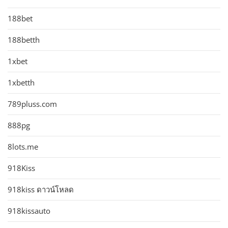
188bet
188betth
1xbet
1xbetth
789pluss.com
888pg
8lots.me
918Kiss
918kiss ดาวน์โหลด
918kissauto