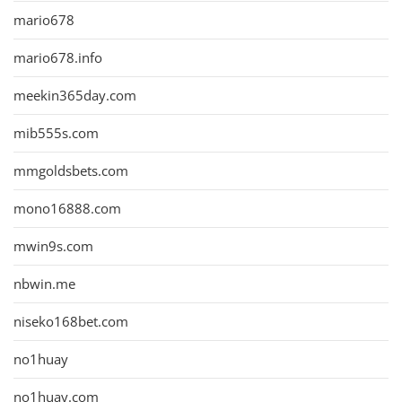
mario678
mario678.info
meekin365day.com
mib555s.com
mmgoldsbets.com
mono16888.com
mwin9s.com
nbwin.me
niseko168bet.com
no1huay
no1huay.com