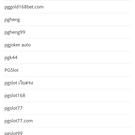
pggold168bet.com
pgheng
pgheng99
pgjoker auto
pgk44
PGSlot
pgslot เว็บตรง
pgslot168
pgslot77
pgslot77.com
pgslot99