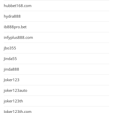
hubbet168.com
hydra888
ib888pro.bet
infyplus888.com
jbo355
Jinda55
jinda888
Joker123
joker123auto
joker123th
Joker123th.com