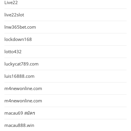
Live22
live22slot
lnw365bet.com
lockdown168
lotto432
luckycat789.com
luis16888.com
m4newonline.com
m4newonline.com
macau69 สมัคร
macau888.win