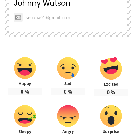
Johnny Watson
seoaba01@gmail.com
Happy
Sad
Excited
0
%
0
%
0
%
Sleepy
Angry
Surprise