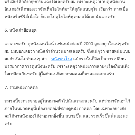
พรีเมียร์ลีกอังกฤษก็ยิ้มแฉ่งได้เลยครับผม เพราะเหตุว่าเว็บดูหนังผ่าน
อินเตอร์เน็ตของเราจัดเต็มไฮไลท์มาให้ดูกันแบบจุใจ เรียกว่า หากเบื่อ
หนังหรือซีรีส์เมื่อใด ก็แวะไปดูไฮไลท์ฟุตบอลได้เลยนั่นเองครับ
6. หนังเก่าย้อนยุค
เอาล่ะขอรับ ดูหนังออนไลน์ แฟนหนังก่อนปี 2000 ถูกอกถูกใจแน่ๆครับ
ผม ผมบอกเลยว่า หนังเก่าจำนวนมากเลยครับ ซึ่งแน่ๆว่า ชายหนุ่มแบบ
ผมกำเนิดไม่ทันแน่ๆ ฮ่า…
หนังชนโรง
แม้กระนั้นก็ถือเป็นการเปลี่ยน
บรรยากาศการดูหนังนะครับ เพราะเหตุว่าหนังเก่าหลายๆเรื่องก็บันเทิง
ใจเหมือนกันขอรับ ผู้ใดกันแน่ที่อยากทดลองก็มาลองเลยขอรับ
7. รวมหนังภาคต่อ
หมวดนี้จะกระจายอยู่ในหมวดทั่วไปนั่นแหละนะครับ แต่ว่ามาจัดเอาไว้
ภายในหมวดหมู่นี้เพื่อง่ายต่อผู้ที่ชอบดูหนังภาคต่อ โดยเฉพาะอย่างยิ่ง
จะได้หาหนังมองได้ง่ายมากยิ่งขึ้น สบายขึ้น และรวดเร็วขึ้นนั่นเองนะ
ครับ