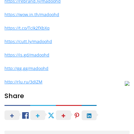
https://rebrand.ly/madoohd
https://wow.in.th/madoohd
https://t.co/TcIk2fXbXq
https://cutt.ly/madoohd
https://is.gd/madoohd
http://gg.gg/madoohd
http://rlu.ru/3dIZM
Share