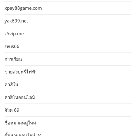
xpay88game.com
yak699.net
z5vip.me
zeus66
การเรียน
ขายส่งบุหรี่ไฟฟ้า
คาสิโน
คาสิโนออนไลน์
จ๊วด 69
ชื่อหมวดหมู่ใหม่
ซื้อหวยออนไลน์ 24