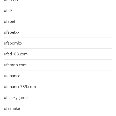
ufa9
ufabet
ufabetxx
ufabombx
ufad168.com
ufamnn.com
ufanance
ufanance789.com
ufasexygame
ufasnake