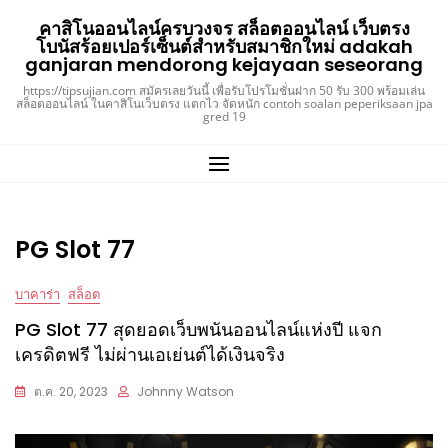
Skip
คาสิโนออนไลน์ครบวงจร สล็อตออนไลน์ เว็บตรง
to
โบนัสร้อยเปอร์เซ็นต์สำหรับสมาชิกใหม่ adakah
content
ganjaran mendorong kejayaan seseorang
https://tipsujian.com สมัครเลยวันนี้ เพื่อรับโปรโมชั่นฝาก 50 รับ 300 พร้อมเล่น
สล็อตออนไลน์ ในคาสิโนเว็บตรง แตกไว จัดหนัก contoh soalan peperiksaan jpa
gred 19
PG Slot 77
บาคาร่า
สล็อต
PG Slot 77 สุดยอดเว็บพนันออนไลน์แห่งปี แจก
เครดิตฟรี ไม่ผ่านเอเย่นต์ได้เงินจริง
ต.ค. 20, 2023
Johnny Watson