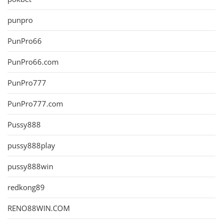
punpro
PunPro66
PunPro66.com
PunPro777
PunPro777.com
Pussy888
pussy888play
pussy888win
redkong89
RENO88WIN.COM