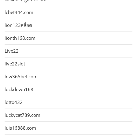
lcbet444.com
lion123สล็อต
lionth168.com
Live22
live22slot
lnw365bet.com
lockdown168
lotto432
luckycat789.com
luis16888.com