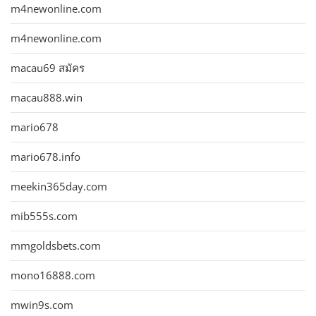
m4newonline.com
m4newonline.com
macau69 สมัคร
macau888.win
mario678
mario678.info
meekin365day.com
mib555s.com
mmgoldsbets.com
mono16888.com
mwin9s.com