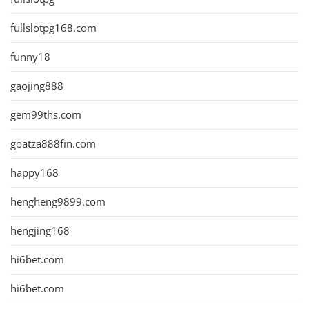
fullslotpg168.com
funny18
gaojing888
gem99ths.com
goatza888fin.com
happy168
hengheng9899.com
hengjing168
hi6bet.com
hi6bet.com