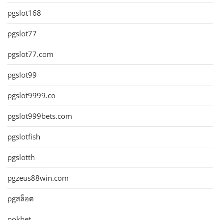
pgslot168
pgslot77
pgslot77.com
pgslot99
pgslot9999.co
pgslot999bets.com
pgslotfish
pgslotth
pgzeus88win.com
pgสล็อต
pokbet