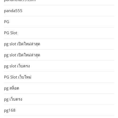
panda555
PG
PG Slot
pg slot เปิดใหม่ล่าสุด
pg slot เปิดใหม่ล่าสุด
pg slot เว็บตรง
PG Slot เว็บใหม่
pg สล็อต
pg เว็บตรง
pg168