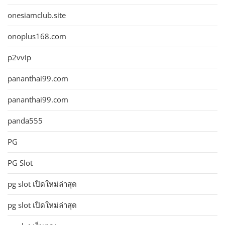
onesiamclub.site
onoplus168.com
p2vvip
pananthai99.com
pananthai99.com
panda555
PG
PG Slot
pg slot เปิดใหม่ล่าสุด
pg slot เปิดใหม่ล่าสุด