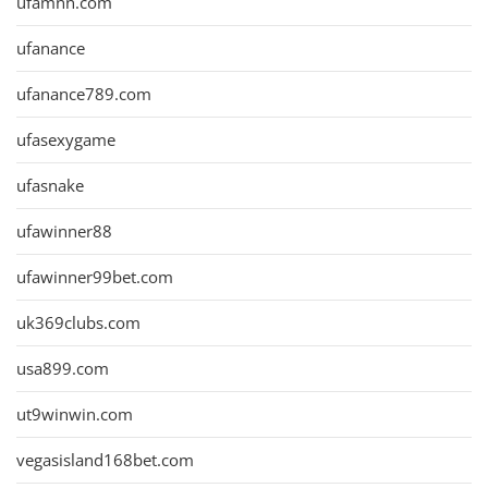
ufamnn.com
ufanance
ufanance789.com
ufasexygame
ufasnake
ufawinner88
ufawinner99bet.com
uk369clubs.com
usa899.com
ut9winwin.com
vegasisland168bet.com