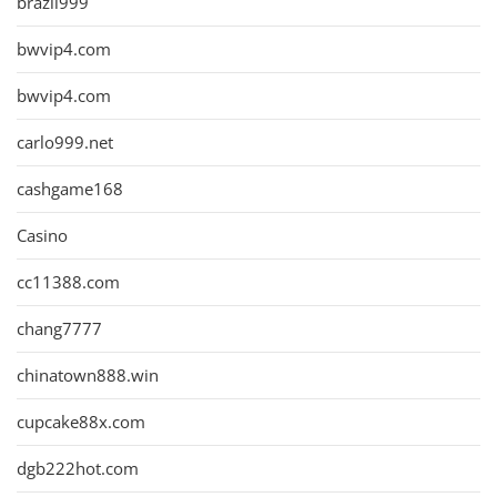
brazil999
bwvip4.com
bwvip4.com
carlo999.net
cashgame168
Casino
cc11388.com
chang7777
chinatown888.win
cupcake88x.com
dgb222hot.com