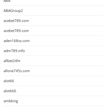
ABA
ABAGroup2
acebet789.com
acebet789.com
aden168ss.com
adm789.info
allbet24hr
allone745s.com
alot66
alot666
ambking