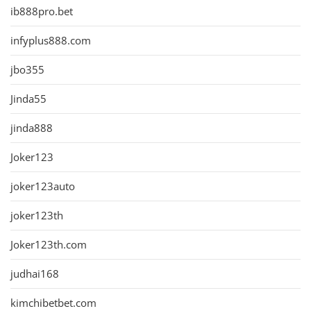
ib888pro.bet
infyplus888.com
jbo355
Jinda55
jinda888
Joker123
joker123auto
joker123th
Joker123th.com
judhai168
kimchibetbet.com