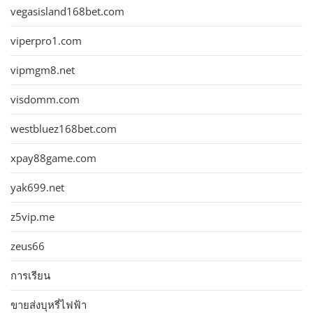
vegasisland168bet.com
viperpro1.com
vipmgm8.net
visdomm.com
westbluez168bet.com
xpay88game.com
yak699.net
z5vip.me
zeus66
การเรียน
ขายส่งบุหรี่ไฟฟ้า