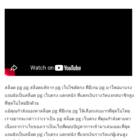
สล็อต pg pg สล็อตแท้จาก pg เว็บไซต์ตรง ที่มีเกม pg มาใหม่มาแรง
แถมยังเป็นสล็อต pg เว็บตรง แตกหนัก ที่แตกเงินรางวัลแจกสมาชิกสูง
ที่สุดในไทยอีกด้วย
แม้คุณกำลังมองหาสล็อต pg ที่มีเกม pg ให้เลือกเล่นมากที่สุดในไทย
เราอยากจะกล่าวว่าเราเป็น pg สล็อต pg เว็บตรง ที่คุณกำลังตามหา
เนื่องจากว่าเว็บของเราเป็นเว็บที่ตอบปัญหาการเข้ามาเล่นเยอะที่สุด
แถมยังเป็นสล็อต pg เว็บตรง แตกหนัก ที่แจกเงินรางวัลแก่ผู้เล่นสูง