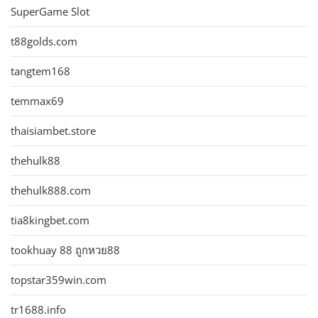
SuperGame Slot
t88golds.com
tangtem168
temmax69
thaisiambet.store
thehulk88
thehulk888.com
tia8kingbet.com
tookhuay 88 ถูกหวย88
topstar359win.com
tr1688.info