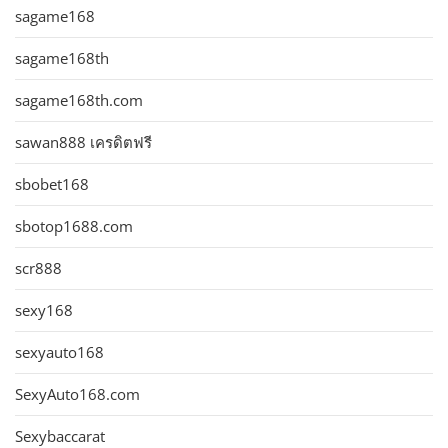
sagame168
sagame168th
sagame168th.com
sawan888 เครดิตฟรี
sbobet168
sbotop1688.com
scr888
sexy168
sexyauto168
SexyAuto168.com
Sexybaccarat