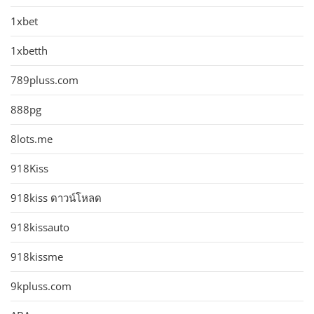
1xbet
1xbetth
789pluss.com
888pg
8lots.me
918Kiss
918kiss ดาวน์โหลด
918kissauto
918kissme
9kpluss.com