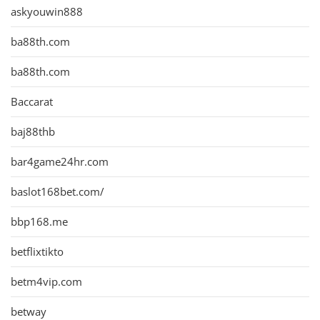
askyouwin888
ba88th.com
ba88th.com
Baccarat
baj88thb
bar4game24hr.com
baslot168bet.com/
bbp168.me
betflixtikto
betm4vip.com
betway