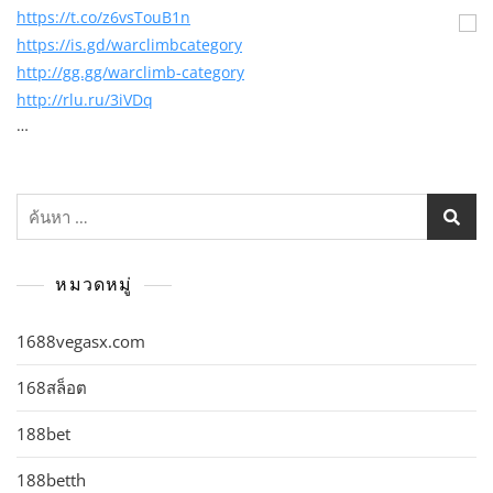
https://t.co/z6vsTouB1n
https://is.gd/warclimbcategory
http://gg.gg/warclimb-category
http://rlu.ru/3iVDq
…
ค้นหา
สำหรับ:
หมวดหมู่
1688vegasx.com
168สล็อต
188bet
188betth