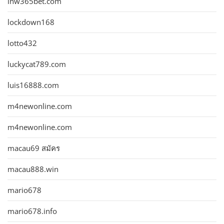
lnw365bet.com
lockdown168
lotto432
luckycat789.com
luis16888.com
m4newonline.com
m4newonline.com
macau69 สมัคร
macau888.win
mario678
mario678.info