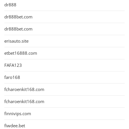
dr888
dr888bet.com
dr888bet.com
erisauto.site
etbet16888.com
FAFA123
faro168
fcharoenkit168.com
fcharoenkit168.com
finnivips.com
fiwdee.bet