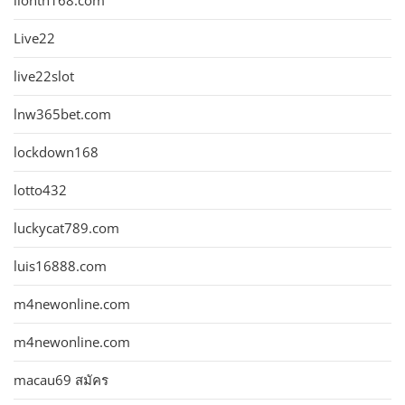
Live22
live22slot
lnw365bet.com
lockdown168
lotto432
luckycat789.com
luis16888.com
m4newonline.com
m4newonline.com
macau69 สมัคร