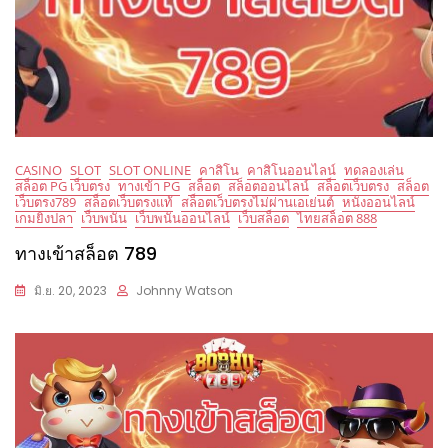
CASINO
SLOT
SLOT ONLINE
คาสิโน
คาสิโนออนไลน์
ทดลองเล่น
สล็อต PG เว็บตรง
ทางเข้า PG
สล็อต
สล็อตออนไลน์
สล็อตเว็บตรง
สล็อต
เว็บตรง789
สล็อตเว็บตรงแท้
สล็อตเว็บตรงไม่ผ่านเอเย่นต์
หนังออนไลน์
เกมยิงปลา
เว็บพนัน
เว็บพนันออนไลน์
เว็บสล็อต
ไทยสล็อต 888
ทางเข้าสล็อต 789
มิ.ย. 20, 2023
Johnny Watson