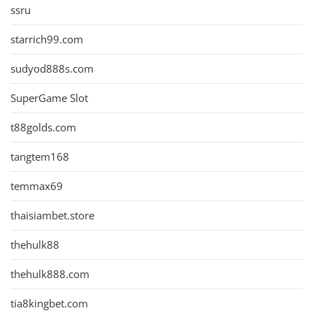
ssru
starrich99.com
sudyod888s.com
SuperGame Slot
t88golds.com
tangtem168
temmax69
thaisiambet.store
thehulk88
thehulk888.com
tia8kingbet.com