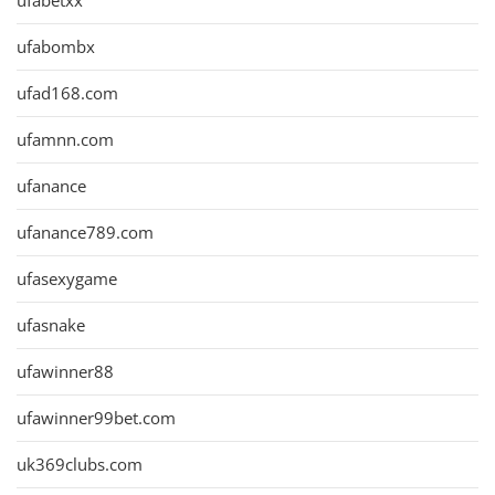
ufabombx
ufad168.com
ufamnn.com
ufanance
ufanance789.com
ufasexygame
ufasnake
ufawinner88
ufawinner99bet.com
uk369clubs.com