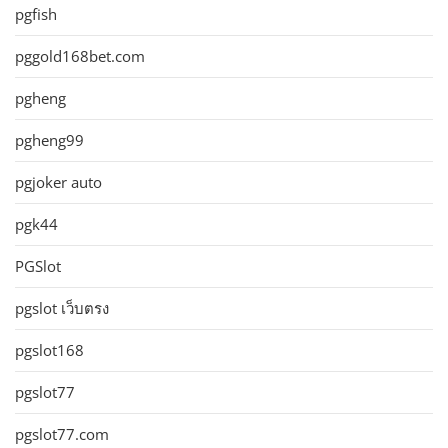
pgfish
pggold168bet.com
pgheng
pgheng99
pgjoker auto
pgk44
PGSlot
pgslot เว็บตรง
pgslot168
pgslot77
pgslot77.com