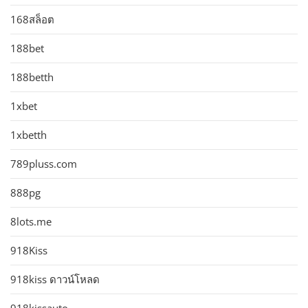
168สล็อต
188bet
188betth
1xbet
1xbetth
789pluss.com
888pg
8lots.me
918Kiss
918kiss ดาวน์โหลด
918kissauto