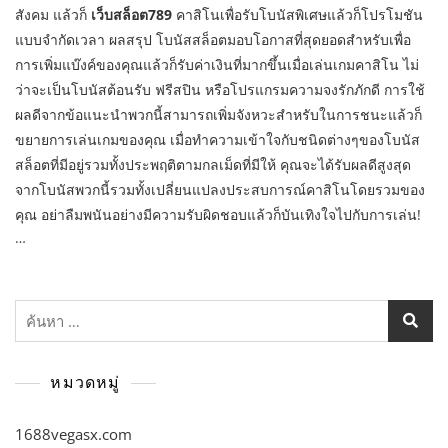
สังคม แล้วก็
เว็บสล็อต789
คาสิโนเพื่อรับโบนัสพิเศษแล้วก็โปรโมชัน
แบบจำกัดเวลา ผลสรุป โบนัสสล็อตมอบโอกาสที่สุดยอดสำหรับเพื่อ
การเพิ่มแบ๊งค์ของคุณแล้วก็รับค่าเงินที่มากขึ้นเมื่อเล่นเกมคาสิโน ไม่
ว่าจะเป็นโบนัสต้อนรับ ฟรีสปิน หรือโปรแกรมความจงรักภักดี การใช้
ผลดีจากข้อแนะนำพวกนี้สามารถเพิ่มจังหวะสำหรับในการชนะแล้วก็
ขยายการเล่นเกมของคุณ เมื่อทำความเข้าใจกับชนิดต่างๆของโบนัส
สล็อตที่มีอยู่รวมทั้งประพฤติตามกลเม็ดที่มีให้ คุณจะได้รับผลดีสูงสุด
จากโบนัสพวกนี้รวมทั้งเปลี่ยนแปลงประสบการณ์คาสิโนโดยรวมของ
คุณ อย่าลืมพนันอย่างมีความรับผิดชอบแล้วก็บันเทิงใจไปกับการเล่น!
…
ค้นหา
สำหรับ:
หมวดหมู่
1688vegasx.com