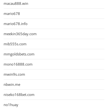
macau888.win
mario678
mario678.info
meekin365day.com
mib555s.com
mmgoldsbets.com
mono16888.com
mwin9s.com
nbwin.me
niseko168bet.com
no1huay