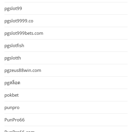
pgslot99
pgslot9999.co
pgslot999bets.com
pgslotfish
pgslotth
pgzeus88win.com
pgสล็อต
pokbet
punpro
PunPro66
PunPro66.com