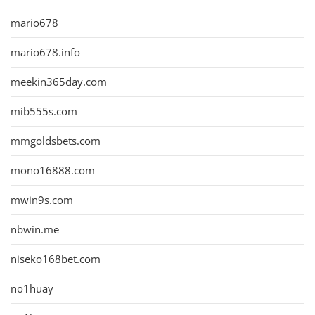
mario678
mario678.info
meekin365day.com
mib555s.com
mmgoldsbets.com
mono16888.com
mwin9s.com
nbwin.me
niseko168bet.com
no1huay