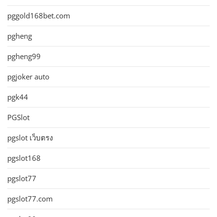
pggold168bet.com
pgheng
pgheng99
pgjoker auto
pgk44
PGSlot
pgslot เว็บตรง
pgslot168
pgslot77
pgslot77.com