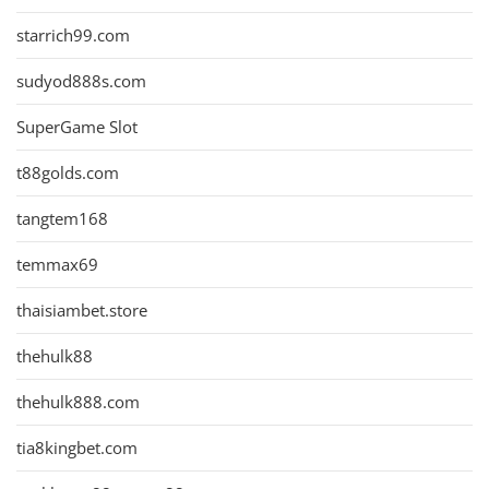
starrich99.com
sudyod888s.com
SuperGame Slot
t88golds.com
tangtem168
temmax69
thaisiambet.store
thehulk88
thehulk888.com
tia8kingbet.com