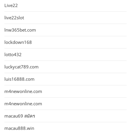
Live22
live22slot
lnw365bet.com
lockdown168
lotto432
luckycat789.com
luis16888.com
m4newonline.com
m4newonline.com
macau69 สมัคร
macau888.win