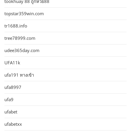
tookhuay 88 ถูกหวย88
topstar359win.com
tr1688.info
tree78999.com
udee365day.com
UFA11k
ufa191 ทางเข้า
ufa8997
ufa9
ufabet
ufabetxx