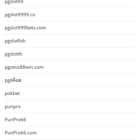
pgslot99
pgslot9999.co
pgslot999bets.com
pgslotfish
pgslotth
pgzeus88win.com
pgสล็อต
pokbet
punpro
PunPro66
PunPro66.com