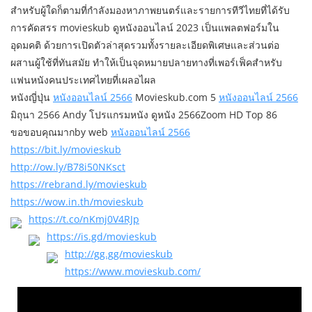
สำหรับผู้ใดก็ตามที่กำลังมองหาภาพยนตร์และรายการทีวีไทยที่ได้รับ
การคัดสรร movieskub ดูหนังออนไลน์ 2023 เป็นแพลตฟอร์มใน
อุดมคติ ด้วยการเปิดตัวล่าสุดรวมทั้งรายละเอียดพิเศษและส่วนต่อ
ผสานผู้ใช้ที่ทันสมัย ทำให้เป็นจุดหมายปลายทางที่เพอร์เฟ็คสำหรับ
แฟนหนังคนประเทศไทยที่เผลอไผล
หนังญี่ปุ่น
หนังออนไลน์ 2566
Movieskub.com 5
หนังออนไลน์ 2566
มิถุนา 2566 Andy โปรแกรมหนัง ดูหนัง 2566Zoom HD Top 86
ขอขอบคุณมากby web
หนังออนไลน์ 2566
https://bit.ly/movieskub
http://ow.ly/B78i50NKsct
https://rebrand.ly/movieskub
https://wow.in.th/movieskub
https://t.co/nKmj0V4RJp
https://is.gd/movieskub
http://gg.gg/movieskub
https://www.movieskub.com/