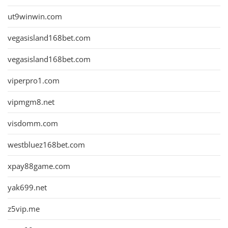
ut9winwin.com
vegasisland168bet.com
vegasisland168bet.com
viperpro1.com
vipmgm8.net
visdomm.com
westbluez168bet.com
xpay88game.com
yak699.net
z5vip.me