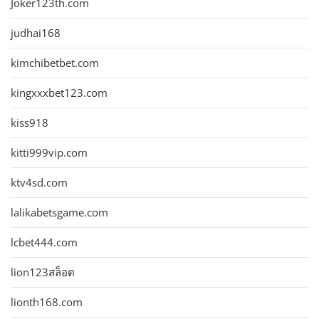
Joker123th.com
judhai168
kimchibetbet.com
kingxxxbet123.com
kiss918
kitti999vip.com
ktv4sd.com
lalikabetsgame.com
lcbet444.com
lion123สล็อต
lionth168.com