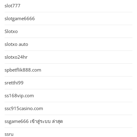
slot777
slotgame6666
Slotxo
slotxo auto
slotxo24hr
spbetflik888.com
sretthi99
ss168vip.com
ssc915casino.com
ssgame666 เข้าสู่ระบบ ล่าสุด
ssru