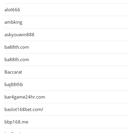
alot666
ambking
askyouwin888
ba88th.com
ba88th.com
Baccarat
baj88thb
bar4game24hr.com
baslot168bet.com/
bbp168.me