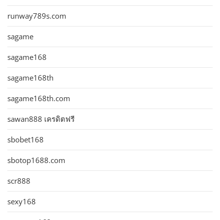
runway789s.com
sagame
sagame168
sagame168th
sagame168th.com
sawan888 เครดิตฟรี
sbobet168
sbotop1688.com
scr888
sexy168