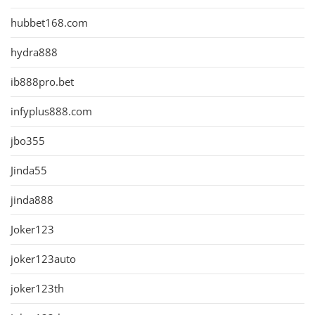
hubbet168.com
hydra888
ib888pro.bet
infyplus888.com
jbo355
Jinda55
jinda888
Joker123
joker123auto
joker123th