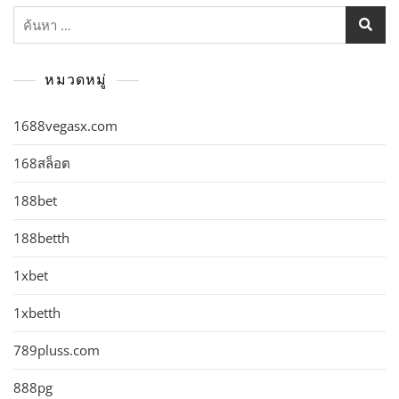
ค้นหา
สำหรับ:
หมวดหมู่
1688vegasx.com
168สล็อต
188bet
188betth
1xbet
1xbetth
789pluss.com
888pg