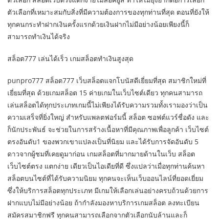
ตัวเลือกที่เหมาะสมกับสิ่งที่มีความต้องการของทุกท่านที่สุด ตอนที่ยังให้
ทุกคนกระทำฝากเงินครั้งแรกด้วยเงินฝากไม่มีอย่างน้อยเพียงนี้ก็
สามารถทำเงินได้จริง
สล็อต777 เล่นได้เร็ว เกมสล็อตทำเงินสูงสุด
punpro777 สล็อต777 เว็บสล็อตแจกโบนัสดีเยี่ยมที่สุด สมาชิกใหม่ที่
เยี่ยมที่สุด ด้วยเกมสล็อต 15 ค่ายเกมในเว็บไซต์เดียว ทุกคนสามารถ
เล่นสล็อตได้ทุกประเภทเกมนี้ไม่เพียงได้รับความรวมทั้งเรามองว่าเป็น
ความเสร็จที่ยิ่งใหญ่ สำหรับแพลตฟอร์มนี้ สล็อต ซอฟต์แวร์ชื่อดัง และ
ก็นักประพันธ์ จะช่วยในการสร้างเนื้อหาที่มีคุณภาพเพื่อลูกค้า เว็บไซต์
ตรงอันดับ1 ของพวกเขาแปลงเป็นที่นิยม และได้รับการจัดอันดับ 5
ดาวจากผู้ชมที่เคยดูมาก่อน เกมสล็อตที่มากมายด้านในเว็บ สล็อต
เว็บไซต์ตรง แตกง่าย เดียวเป็นไอเดียที่ดี ซึ่งแปลว่าเมื่อทุกท่านค้นหา
สล็อตบนไซต์ที่ได้รับความนิยม ทุกคนจะเห็นเว็บออนไลน์ที่ยอดเยี่ยม
ซึ่งให้บริการสล็อตทุกประเภท มีเกมให้เลือกเล่นอย่างครบถ้วนด้วยการ
ฝากแบบไม่มีอย่างน้อย ถ้ากำลังมองหาบริการเกมสล็อต ลงทะเบียน
สมัครสมาชิกฟรี ทุกคนสามารถเลือกจากตัวเลือกนับล้านและก็