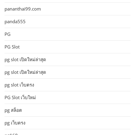
pananthai99.com
panda555
PG
PG Slot
pg slot เปิดใหม่ล่าสุด
pg slot เปิดใหม่ล่าสุด
pg slot เว็บตรง
PG Slot เว็บใหม่
pg สล็อต
pg เว็บตรง