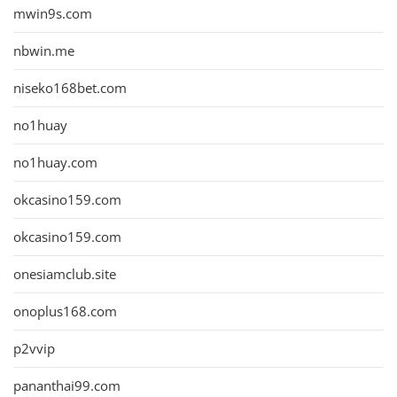
mwin9s.com
nbwin.me
niseko168bet.com
no1huay
no1huay.com
okcasino159.com
okcasino159.com
onesiamclub.site
onoplus168.com
p2vvip
pananthai99.com