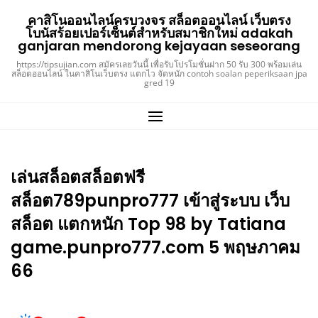
Skip
คาสิโนออนไลน์ครบวงจร สล็อตออนไลน์ เว็บตรง
to
โบนัสร้อยเปอร์เซ็นต์สำหรับสมาชิกใหม่ adakah
content
ganjaran mendorong kejayaan seseorang
https://tipsujian.com สมัครเลยวันนี้ เพื่อรับโปรโมชั่นฝาก 50 รับ 300 พร้อมเล่น
สล็อตออนไลน์ ในคาสิโนเว็บตรง แตกไว จัดหนัก contoh soalan peperiksaan jpa
gred 19
เล่นสล็อตสล็อตฟรี
สล็อต789punpro777 เข้าสู่ระบบ เว็บ
สล็อต แตกหนัก Top 98 by Tatiana
game.punpro777.com 5 พฤษภาคม
66