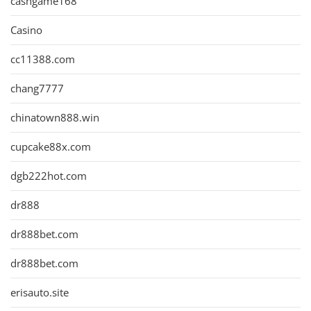
cashgame168
Casino
cc11388.com
chang7777
chinatown888.win
cupcake88x.com
dgb222hot.com
dr888
dr888bet.com
dr888bet.com
erisauto.site