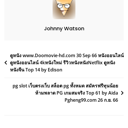
Johnny Watson
แนะแนว
ดูหนัง www.Doomovie-hd.com 30 Sep 66 หนังออนไลน์
ดูหนังออนไลน์ 4kหนังใหม่ รีวิวหนังหนังNetflix ดูหนัง
เรื่อง
หนังจีน Top 14 by Edison
pg slot เว็บตรงเว็บ สล็อต pg ทั้งหมด สมัครฟรีทุนน้อย
ห้ามพลาด PG เกมสมจริง Top 61 by Aida
Pgheng99.com 26 ก.ย. 66