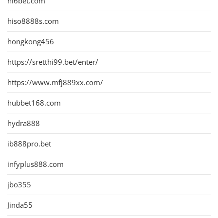
hi6bet.com
hiso8888s.com
hongkong456
https://sretthi99.bet/enter/
https://www.mfj889xx.com/
hubbet168.com
hydra888
ib888pro.bet
infyplus888.com
jbo355
Jinda55