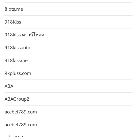
8lots.me
918Kiss
918kiss ดาวน์โหลด
918kissauto
918kissme
9kpluss.com
ABA
ABAGroup2
acebet789.com
acebet789.com