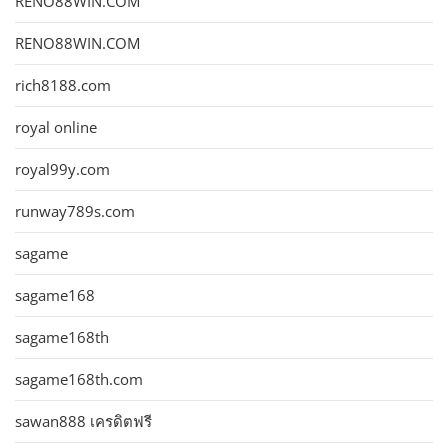
RENO88WIN.COM
RENO88WIN.COM
rich8188.com
royal online
royal99y.com
runway789s.com
sagame
sagame168
sagame168th
sagame168th.com
sawan888 เครดิตฟรี