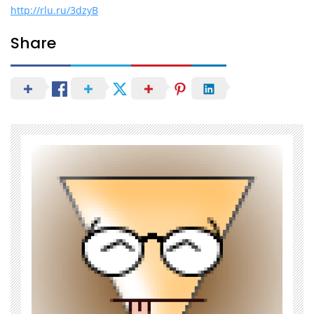
http://rlu.ru/3dzyB
Share