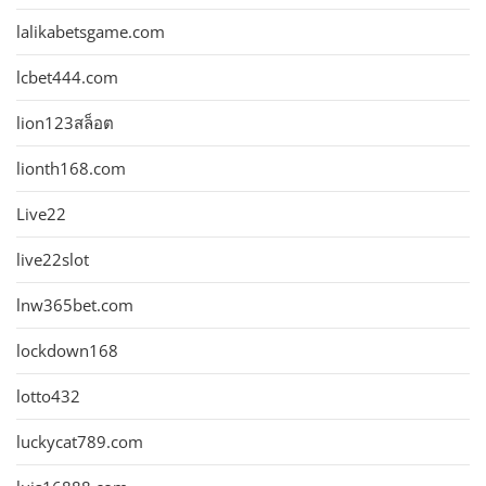
lalikabetsgame.com
lcbet444.com
lion123สล็อต
lionth168.com
Live22
live22slot
lnw365bet.com
lockdown168
lotto432
luckycat789.com