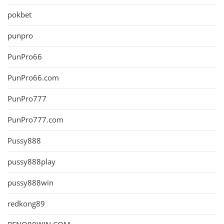
pokbet
punpro
PunPro66
PunPro66.com
PunPro777
PunPro777.com
Pussy888
pussy888play
pussy888win
redkong89