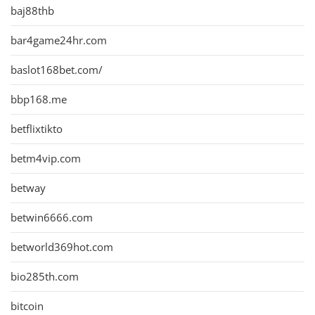
baj88thb
bar4game24hr.com
baslot168bet.com/
bbp168.me
betflixtikto
betm4vip.com
betway
betwin6666.com
betworld369hot.com
bio285th.com
bitcoin