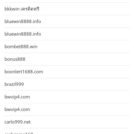
bkkwin เครดิตฟรี
bluewin8888.info
bluewin8888.info
bombet888.win
bonus888
boonlert1688.com
brazil999
bwvip4.com
bwvip4.com
carlo999.net