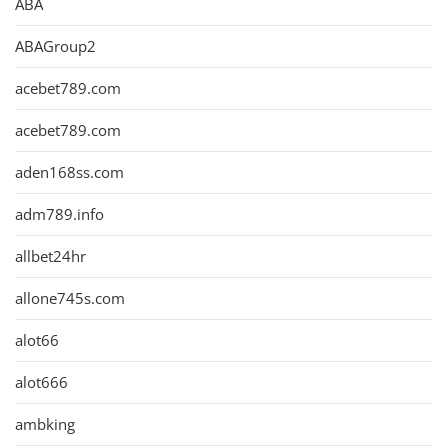
ABA
ABAGroup2
acebet789.com
acebet789.com
aden168ss.com
adm789.info
allbet24hr
allone745s.com
alot66
alot666
ambking