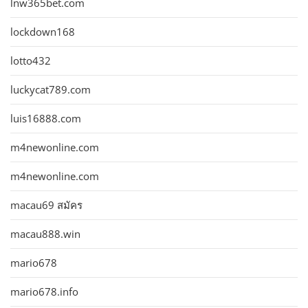
lnw365bet.com
lockdown168
lotto432
luckycat789.com
luis16888.com
m4newonline.com
m4newonline.com
macau69 สมัคร
macau888.win
mario678
mario678.info