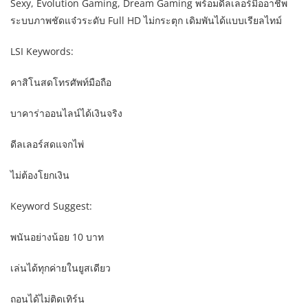
Sexy, Evolution Gaming, Dream Gaming พร้อมดีลเลอร์มืออาชีพ
ระบบภาพชัดแจ๋วระดับ Full HD ไม่กระตุก เดิมพันได้แบบเรียลไทม์
LSI Keywords:
คาสิโนสดโทรศัพท์มือถือ
บาคาร่าออนไลน์ได้เงินจริง
ดีลเลอร์สดแจกไพ่
ไม่ต้องโยกเงิน
Keyword Suggest:
พนันอย่างน้อย 10 บาท
เล่นได้ทุกค่ายในยูสเดียว
ถอนได้ไม่ติดเทิร์น