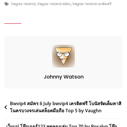
Tags
Vegas-Island
,
Vegas-Island สมัคร
,
Vegas-Island เครดิตฟรี
Johnny Watson
แนะแนว
Bwvip4 สมัคร 6 July bwvip4 เครดิตฟรี โบนัสจัดเต็มคาสิ
โนครบวงจรเล่นสล็อตมือถือ Top 5 by Vaughn
เรื่อง
เว็บแม่ โจ๊กเกอร์123 ทดลองเล่น Top 70 by Rosalyn โจ๊ก