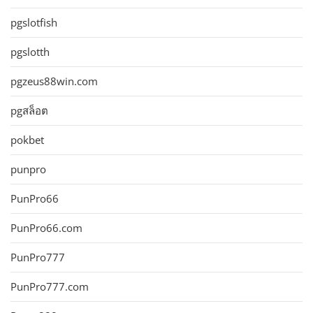
pgslotfish
pgslotth
pgzeus88win.com
pgสล็อต
pokbet
punpro
PunPro66
PunPro66.com
PunPro777
PunPro777.com