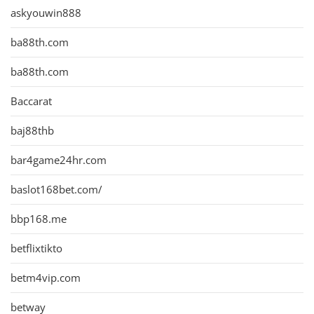
askyouwin888
ba88th.com
ba88th.com
Baccarat
baj88thb
bar4game24hr.com
baslot168bet.com/
bbp168.me
betflixtikto
betm4vip.com
betway