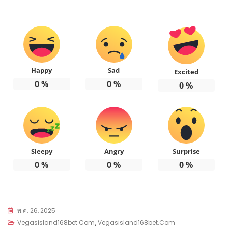
Happy
Sad
Excited
0
%
0
%
0
%
Sleepy
Angry
Surprise
0
%
0
%
0
%
พ.ค. 26, 2025
Vegasisland168bet.com
,
Vegasisland168bet.com