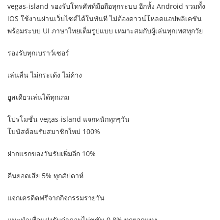
vegas-island รองรับโทรศัพท์มือถือทุกระบบ อีกทั้ง Android รวมทั้ง
iOS ใช้งานผ่านเว็บไซต์ได้ในทันที ไม่ต้องดาวน์โหลดแอปพลิเคชัน
พร้อมระบบ UI ภาษาไทยเต็มรูปแบบ เหมาะสมกับผู้เล่นทุกเพศทุกวัย
รองรับทุกเบราว์เซอร์
เล่นลื่น ไม่กระเด้ง ไม่ค้าง
ยูสเดียวเล่นได้ทุกเกม
โปรโมชั่น vegas-island แจกหนักทุกๆวัน
โบนัสต้อนรับสมาชิกใหม่ 100%
ฝากแรกของวันรับเพิ่มอีก 10%
คืนยอดเสีย 5% ทุกสัปดาห์
แจกเครดิตฟรีจากกิจกรรมรายวัน
แนะนำเพื่อนฝูงรับค่าคอมไม่ชชัน 0.8% ทุกยอดแทง