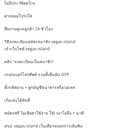
ไม่มีประวัติคดโกง
ฝากถอนโปร่งใส
ทีมงานดูแลลูกค้า 24 ชั่วโมง
วิธีลงทะเบียนสมัครสมาชิก vegas-island
เข้าเว็บไซต์ vegas-island
คลิก “ลงทะเบียนเป็นสมาชิก”
กรอกเบอร์โทรศัพท์ รวมทั้งยืนยัน OTP
ตั้งรหัสผ่าน + ผูกบัญชีธนาคารหรือวอเลท
เริ่มเล่นได้ทันที
สมัครฟรี ไม่เสียค่าใช้จ่าย ใช้เวลาไม่ถึง 1 นาที
สรุป: vegas-island เว็บเดียวจบทุกการเดิมพัน