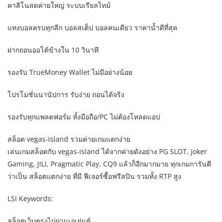
คาสิโนสดค่ายใหญ่ ระบบเรียลไทม์
แทงบอลครบทุกลีก บอลสเต็ป บอลคนเดียว ราคาน้ำดีที่สุด
ฝากถอนออโต้ข้างใน 10 วินาที
รองรับ TrueMoney Wallet ไม่มีอย่างน้อย
โปรโมชั่นนานัปการ รับง่าย ถอนได้จริง
รองรับทุกแพลตฟอร์ม ทั้งมือถือ/PC ไม่ต้องโหลดแอป
สล็อต vegas-island รวมค่ายเกมแตกง่าย
เล่นเกมสล็อตกับ vegas-island ได้จากค่ายดังอย่าง PG SLOT, Joker
Gaming, JILI, Pragmatic Play, CQ9 แล้วก็อีกมากมาย ทุกเกมการันตี
ว่าเป็น สล็อตแตกง่าย ที่มี ฟีเจอร์ซื้อฟรีสปิน รวมทั้ง RTP สูง
LSI Keywords:
สล็อตเว็บตรงไม่ผ่านเอเย่นต์