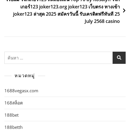
เกอร์123 joker123.org joker123 เว็บตรง ทางเข้า
joker123 ล่าสุด 2025 สมัครวันนี้ รับเครดิตฟรีทันที 25
July 2568 casino
ค้นหา
สำหรับ:
หมวดหมู่
1688vegasx.com
168สล็อต
188bet
188betth