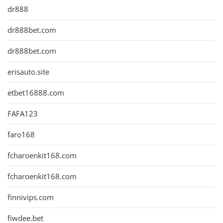
dr888
dr888bet.com
dr888bet.com
erisauto.site
etbet16888.com
FAFA123
faro168
fcharoenkit168.com
fcharoenkit168.com
finnivips.com
fiwdee.bet