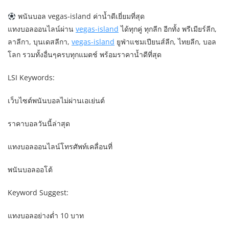
พนันบอล vegas-island ค่าน้ำดีเยี่ยมที่สุด
แทงบอลออนไลน์ผ่าน
vegas-island
ได้ทุกคู่ ทุกลีก อีกทั้ง พรีเมียร์ลีก,
ลาลีกา, บุนเดสลีกา,
vegas-island
ยูฟ่าแชมเปียนส์ลีก, ไทยลีก, บอล
โลก รวมทั้งอื่นๆครบทุกแมตช์ พร้อมราคาน้ำดีที่สุด
LSI Keywords:
เว็บไซต์พนันบอลไม่ผ่านเอเย่นต์
ราคาบอลวันนี้ล่าสุด
แทงบอลออนไลน์โทรศัพท์เคลื่อนที่
พนันบอลออโต้
Keyword Suggest:
แทงบอลอย่างต่ำ 10 บาท