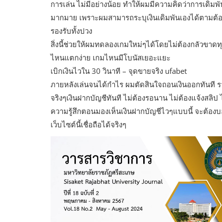
การเล่น ไม่มีอย่างน้อย ทำให้ผมมีความคิดว่าการเดิมพันเ
มากมาย เพราะผมสามารถระบุเงินเดิมพันเองได้ตามต้อ
รองรับทั้งปวง
สิ่งนี้ช่วยให้ผมทดลองเกมใหม่ๆได้โดยไม่ต้องกลัวขาด
ไหนแตกง่าย เกมไหนมีโบนัสเยอะแยะ
เบิกเงินไวใน 30 วินาที – จุดขายจริง ufabet
ภายหลังเล่นจนได้กำไร ผมตัดสินใจถอนเงินออกทันที รวม
จริงๆเงินฝากบัญชีทันที ไม่ต้องรอนาน ไม่ต้องแจ้งสลิป ไ
ความรู้สึกตอนมองเห็นเงินฝากบัญชีไวๆแบบนี้ จะต้องบ
เว็บไซต์นี้เชื่อถือได้จริงๆ