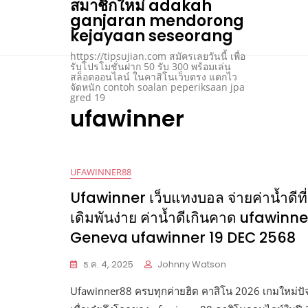
สมาชิกใหม่ adakah
Skip
ganjaran mendorong
to
kejayaan seseorang
content
https://tipsujian.com สมัครเลยวันนี้ เพื่อ
รับโปรโมชั่นฝาก 50 รับ 300 พร้อมเล่น
สล็อตออนไลน์ ในคาสิโนเว็บตรง แตกไว
จัดหนัก contoh soalan peperiksaan jpa
gred 19
ufawinner
UFAWINNER88
Ufawinner เว็บแทงบอล จ่ายค่าน้ำดีที่ส
เดิมพันง่าย ค่าน้ำดีเกินคาด ufawinner
Geneva ufawinner 19 DEC 2568
ธ.ค. 4, 2025
Johnny Watson
Ufawinner88 ครบทุกค่ายฮิต คาสิโน 2026 เกมใหม่ปัจจุ