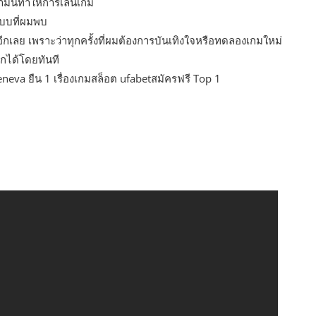
ว่ามันทำให้การเล่นเกม
แบบที่ผมพบ
อีกเลย เพราะว่าทุกครั้งที่ผมต้องการบันเทิงใจหรือทดลองเกมใหม่
อกได้โดยทันที
eva ยืน 1 เรื่องเกมสล็อต ufabetสมัครฟรี Top 1