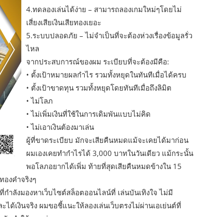
4.ทดลองเล่นได้ง่าย – สามารถลองเกมใหม่ๆโดยไม่
เสี่ยงเสียเงินเสียทองเยอะ
5.ระบบปลอดภัย – ไม่จำเป็นที่จะต้องห่วงเรื่องข้อมูลรั่ว
ไหล
จากประสบการณ์ของผม ระเบียบที่จะต้องมีคือ:
• ตั้งเป้าหมายผลกำไร รวมทั้งหยุดในทันทีเมื่อได้ครบ
• ตั้งเป้าขาดทุน รวมทั้งหยุดโดยทันทีเมื่อถึงลิมิต
• ไม่โลภ
• ไม่เพิ่มเงินที่ใช้ในการเดิมพันแบบไม่คิด
• ไม่เอาเงินต้องมาเล่น
ผู้ที่ขาดระเบียบ มักจะเสียคืนหมดแม้จะเคยได้มาก่อน
ผมเองเคยทำกำไรได้ 3,000 บาทในวันเดียว แม้กระนั้น
พอโลภอยากได้เพิ่ม ท้ายที่สุดเสียคืนหมดข้างใน 15
ยนทองคำจริงๆ
ที่กำลังมองหาเว็บไซต์สล็อตออนไลน์ที่ เล่นบันเทิงใจ ไม่มี
ะได้เงินจริง ผมขอชี้แนะให้ลองเล่นเว็บตรงไม่ผ่านเอเย่นต์ที่