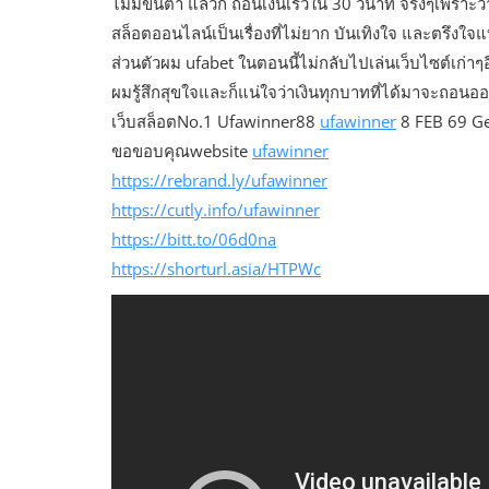
ไม่มีขั้นต่ำ แล้วก็ ถอนเงินเร็วใน 30 วินาที จริงๆเพราะ
สล็อตออนไลน์เป็นเรื่องที่ไม่ยาก บันเทิงใจ และตรึงใจ
ส่วนตัวผม ufabet ในตอนนี้ไม่กลับไปเล่นเว็บไซต์เก่าๆ
ผมรู้สึกสุขใจและก็แน่ใจว่าเงินทุกบาทที่ได้มาจะถอนอ
เว็บสล็อตNo.1 Ufawinner88
ufawinner
8 FEB 69 Gen
ขอขอบคุณwebsite
ufawinner
https://rebrand.ly/ufawinner
https://cutly.info/ufawinner
https://bitt.to/06d0na
https://shorturl.asia/HTPWc