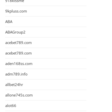
918kissme
9kpluss.com
ABA
ABAGroup2
acebet789.com
acebet789.com
aden168ss.com
adm789.info
allbet24hr
allone745s.com
alot66