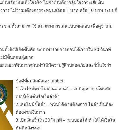
ป็นเรื่องบันเทิงใจจริงๆไม่จำเป็นต้องกลุ้มใจว่าจะเสียเงิน
งการ ไม่ว่าผมต้องการจะหมุนสล็อต 1 บาท หรือ 10 บาท ระบบก็
ทุน รวมทั้งสามารถใช้ แนวทางการเล่นแบบทดสอบ เพื่อดูว่าเกม
ทั้งสิ่งที่เกิดขึ้นคือ ระบบทำรายการถอนได้ภายใน 30 วินาที
ม่มีขั้นตอนยุ่งยาก
อกเลยว่าฟินมากๆมันทำให้มีความรู้สึกปลอดภัยและก็มั่นใจว่า
ข้อดีที่ผมสัมผัสเอง ufabet
1.เว็บไซต์ตรงไม่ผ่านเอเย่นต์ – จบปัญหาการโดนหัก
เปอร์เซ็นต์หรือเงินล่าช้า
2.เล่นไม่มีขั้นต่ำ – พนันได้ตามต้องการ ไม่จำเป็นที่จะ
ต้องฝากเงินมาก
3.เบิกเงินเร็วใน 30 วินาที – ระบบออโต้ ทำให้ได้เงินใน
ทันทีหลังชนะ