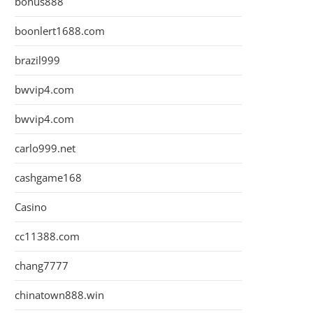
bonus888
boonlert1688.com
brazil999
bwvip4.com
bwvip4.com
carlo999.net
cashgame168
Casino
cc11388.com
chang7777
chinatown888.win