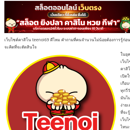
เว็บไซต์คาสิโน teenoi69 ดีไหม คำถามที่คนจำนวนไม่น้อยต้องการรู้ก่อนท
จะคิดที่จะตัดสินใจ
ในยุคท
เว็บไ
คาสิ
เปิดใ
เกือบ
ทุกวี่
มันไม
ง่ายเ
ที่จะรู
เว็บไ
ไหนเช