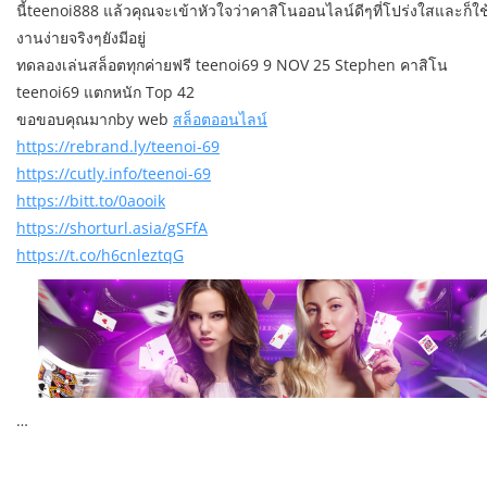
นี้teenoi888 แล้วคุณจะเข้าหัวใจว่าคาสิโนออนไลน์ดีๆที่โปร่งใสและก็ใช
งานง่ายจริงๆยังมีอยู่
ทดลองเล่นสล็อตทุกค่ายฟรี teenoi69 9 NOV 25 Stephen คาสิโน
teenoi69 แตกหนัก Top 42
ขอขอบคุณมากby web
สล็อตออนไลน์
https://rebrand.ly/teenoi-69
https://cutly.info/teenoi-69
https://bitt.to/0aooik
https://shorturl.asia/gSFfA
https://t.co/h6cnleztqG
…