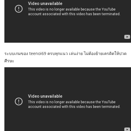
ระบบเกมของ teenoi69 ครบทุกแนว เล่นง่าย ไม่ต้องย้ายเครดิตให้ปวด
ศีรษะ