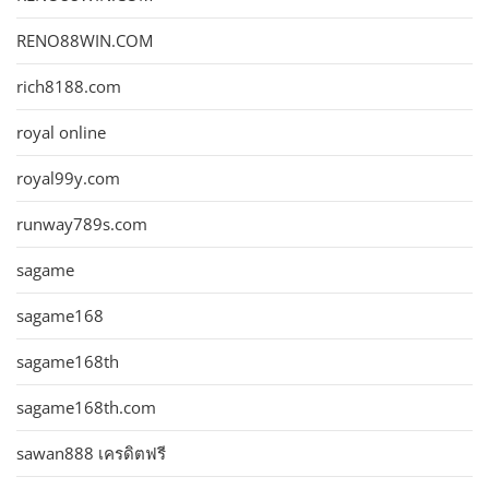
RENO88WIN.COM
rich8188.com
royal online
royal99y.com
runway789s.com
sagame
sagame168
sagame168th
sagame168th.com
sawan888 เครดิตฟรี