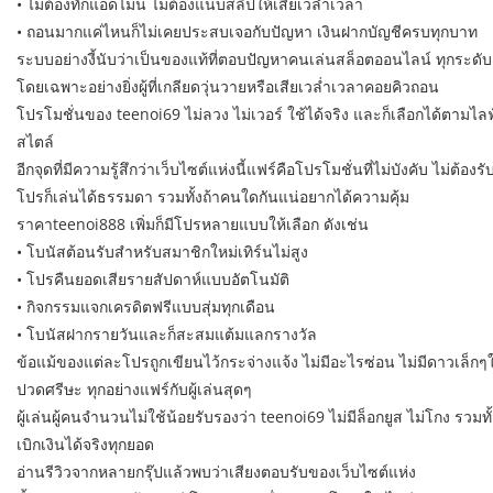
• ไม่ต้องทักแอดไม่น ไม่ต้องแนบสลิปให้เสียเวล่ำเวลา
• ถอนมากแค่ไหนก็ไม่เคยประสบเจอกับปัญหา เงินฝากบัญชีครบทุกบาท
ระบบอย่างงี้นับว่าเป็นของแท้ที่ตอบปัญหาคนเล่นสล็อตออนไลน์ ทุกระดับ
โดยเฉพาะอย่างยิ่งผู้ที่เกลียดวุ่นวายหรือเสียเวล่ำเวลาคอยคิวถอน
โปรโมชั่นของ teenoi69 ไม่ลวง ไม่เวอร์ ใช้ได้จริง และก็เลือกได้ตามไลฟ
สไตล์
อีกจุดที่มีความรู้สึกว่าเว็บไซต์แห่งนี้แฟร์คือโปรโมชั่นที่ไม่บังคับ ไม่ต้องรั
โปรก็เล่นได้ธรรมดา รวมทั้งถ้าคนใดกันแน่อยากได้ความคุ้ม
ราคาteenoi888 เพิ่มก็มีโปรหลายแบบให้เลือก ดังเช่น
• โบนัสต้อนรับสำหรับสมาชิกใหม่เทิร์นไม่สูง
• โปรคืนยอดเสียรายสัปดาห์แบบอัตโนมัติ
• กิจกรรมแจกเครดิตฟรีแบบสุ่มทุกเดือน
• โบนัสฝากรายวันและก็สะสมแต้มแลกรางวัล
ข้อแม้ของแต่ละโปรถูกเขียนไว้กระจ่างแจ้ง ไม่มีอะไรซ่อน ไม่มีดาวเล็กๆใ
ปวดศรีษะ ทุกอย่างแฟร์กับผู้เล่นสุดๆ
ผู้เล่นผู้คนจำนวนไม่ใช้น้อยรับรองว่า teenoi69 ไม่มีล็อกยูส ไม่โกง รวมทั้
เบิกเงินได้จริงทุกยอด
อ่านรีวิวจากหลายกรุ๊ปแล้วพบว่าเสียงตอบรับของเว็บไซต์แห่ง