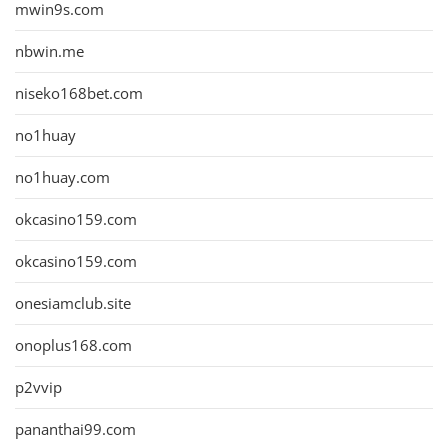
mwin9s.com
nbwin.me
niseko168bet.com
no1huay
no1huay.com
okcasino159.com
okcasino159.com
onesiamclub.site
onoplus168.com
p2vvip
pananthai99.com