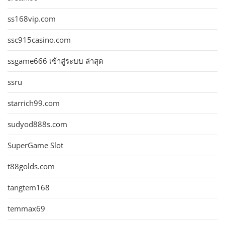
ss168vip.com
ssc915casino.com
ssgame666 เข้าสู่ระบบ ล่าสุด
ssru
starrich99.com
sudyod888s.com
SuperGame Slot
t88golds.com
tangtem168
temmax69