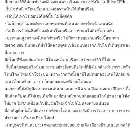
นี้teenoi888ค่อนข้างจะดี โดยเฉพาะเรื่องความโปร่งใส ไม่มีประวัติปิด
เว็บไซต์หนี หรือเปลี่ยนแปลงอัตราพนันให้เสียเปรียบ
• เล่นได้เท่าไร ถอนได้แค่นั้น ไม่มีตุกติก
• ไม่ล็อกยูส ไม่ลดอัตราแตกของคนที่เล่นหลายครั้งหรือเล่นหนัก
• ไม่มีการจำกัดสิทธิ์ของผู้เล่นใหม่หรือเก่า ทุกคนได้สิทธิ์เสมอกัน
• ยอดถอนสูงมากแค่ไหนก็จ่ายจริง ไม่มีการทยอยจ่ายหรือเบี้ยวเวลา
teenoi888 นี่แหละที่ทำให้หลายๆคนเปลี่ยนแปลงจากเว็บไซต์เดิมๆมาเล่นท
นี่แบบถาวร
มือใหม่ที่พึ่งจะหัดเล่นคาสิโนออนไลน์ เริ่มจาก teenoi69 ก็ไม่สาย
เว็บนี้สล็อตออนไลน์เหมาะสมอย่างยิ่งกับมือใหม่ที่ยังไม่กล้าเล่นเพราะกลัว
โดนโกง ไหมเข้าใจระบบ เพราะว่าตรงนี้เขามีโหมดทดลองเล่นให้ก่อน จ
เล่นสล็อตหรือบาคาร่า ก็ทดลองเล่นฟรีก่อนได้หมด
นอกจากนี้ยังมีคู่มือแนวทางเล่นเกมแต่ละชนิด รวมถึงเสนอแนะวิถีทางเบื้
ต้นสำหรับคนที่ไม่เคยเดิมพันมาก่อน หน้าเว็บสล็อตออนไลน์อ่านง่าย ใช้
ไม่ยาก ไม่รกเสมือนเว็บอื่น มือใหม่เข้าไปก็ไม่หลงทางแน่นอน
ที่สำคัญคือ ไม่ได้มีแค่ระบบที่เข้าใจง่าย แต่ว่ายังมีการจัดแบ่งรายการอา
ต่างๆอย่างเป็นระเบียบ ได้แก่
• เมนูจัดชนิดและประเภทเกมteenoi888แจ่มแจ้ง เลือกเข้าแต่ละหมวดได