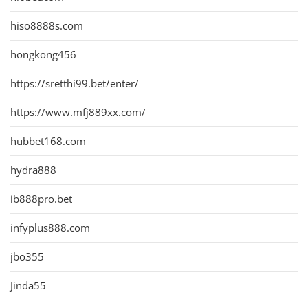
hiso8888s.com
hongkong456
https://sretthi99.bet/enter/
https://www.mfj889xx.com/
hubbet168.com
hydra888
ib888pro.bet
infyplus888.com
jbo355
Jinda55