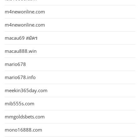
m4newonline.com
m4newonline.com
macau69 สมัคร
macau888.win
mario678
mario678.info
meekin365day.com
mib555s.com
mmgoldsbets.com
mono16888.com