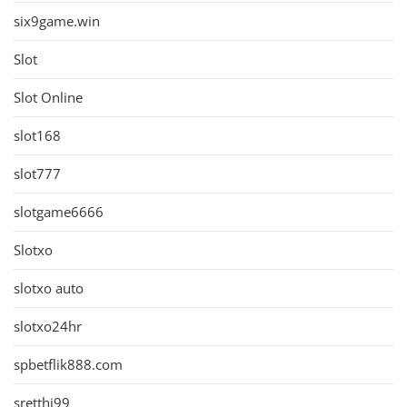
six9game.win
Slot
Slot Online
slot168
slot777
slotgame6666
Slotxo
slotxo auto
slotxo24hr
spbetflik888.com
sretthi99