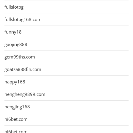
fullslotpg
fullslotpg168.com
funny18
gaojing888
gem99ths.com
goatza888fin.com
happy168
hengheng9899.com
hengjing168
hi6bet.com
hi6bet.com