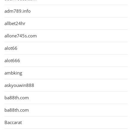
adm789.info
allbet24hr
allone745s.com
alot66
alot666
ambking
askyouwin888
ba88th.com
ba88th.com
Baccarat