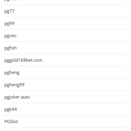
pg77
pg99
pgceo
pgfish
pggold168bet.com
pgheng
pgheng99
pgjoker auto
pgk44
PGSlot