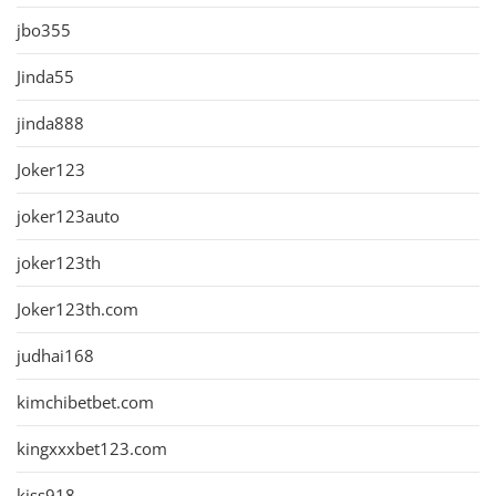
jbo355
Jinda55
jinda888
Joker123
joker123auto
joker123th
Joker123th.com
judhai168
kimchibetbet.com
kingxxxbet123.com
kiss918