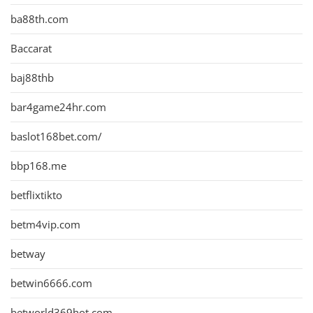
ba88th.com
Baccarat
baj88thb
bar4game24hr.com
baslot168bet.com/
bbp168.me
betflixtikto
betm4vip.com
betway
betwin6666.com
betworld369hot.com