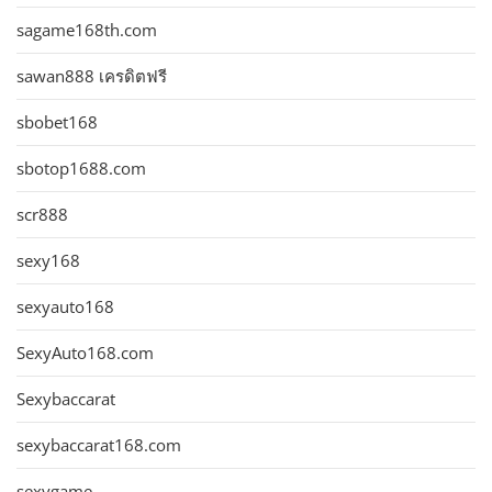
sagame168th.com
sawan888 เครดิตฟรี
sbobet168
sbotop1688.com
scr888
sexy168
sexyauto168
SexyAuto168.com
Sexybaccarat
sexybaccarat168.com
sexygame