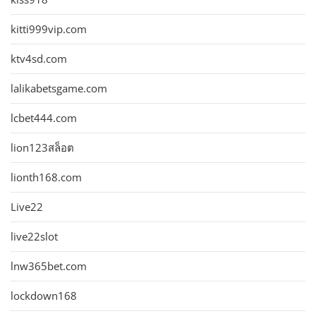
kitti999vip.com
ktv4sd.com
lalikabetsgame.com
lcbet444.com
lion123สล็อต
lionth168.com
Live22
live22slot
lnw365bet.com
lockdown168