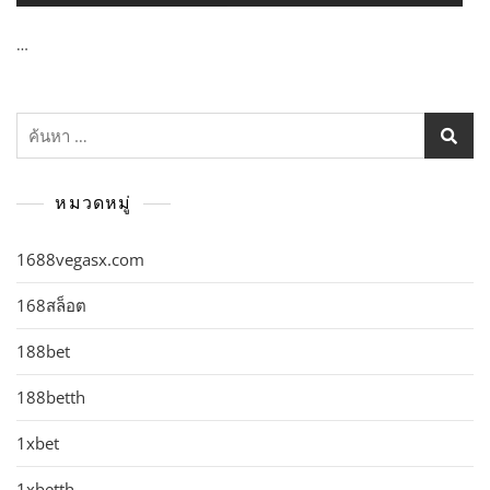
…
ค้นหา
สำหรับ:
หมวดหมู่
1688vegasx.com
168สล็อต
188bet
188betth
1xbet
1xbetth