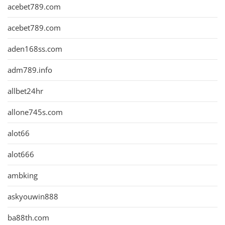
acebet789.com
acebet789.com
aden168ss.com
adm789.info
allbet24hr
allone745s.com
alot66
alot666
ambking
askyouwin888
ba88th.com