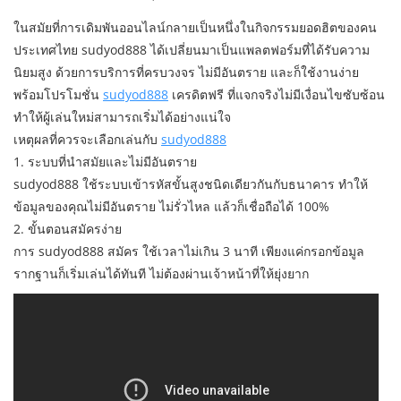
ในสมัยที่การเดิมพันออนไลน์กลายเป็นหนึ่งในกิจกรรมยอดฮิตของคน
ประเทศไทย sudyod888 ได้เปลี่ยนมาเป็นแพลตฟอร์มที่ได้รับความ
นิยมสูง ด้วยการบริการที่ครบวงจร ไม่มีอันตราย และก็ใช้งานง่าย
พร้อมโปรโมชั่น
sudyod888
เครดิตฟรี ที่แจกจริงไม่มีเงื่อนไขซับซ้อน
ทำให้ผู้เล่นใหม่สามารถเริ่มได้อย่างแน่ใจ
เหตุผลที่ควรจะเลือกเล่นกับ
sudyod888
1. ระบบที่นำสมัยและไม่มีอันตราย
sudyod888 ใช้ระบบเข้ารหัสขั้นสูงชนิดเดียวกันกับธนาคาร ทำให้
ข้อมูลของคุณไม่มีอันตราย ไม่รั่วไหล แล้วก็เชื่อถือได้ 100%
2. ขั้นตอนสมัครง่าย
การ sudyod888 สมัคร ใช้เวลาไม่เกิน 3 นาที เพียงแค่กรอกข้อมูล
รากฐานก็เริ่มเล่นได้ทันที ไม่ต้องผ่านเจ้าหน้าที่ให้ยุ่งยาก