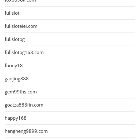
fullslot
fullsloteiei.com
fullslotpg
fullslotpg168.com
funny18
gaojing888
gem99ths.com
goatza888fin.com
happy168
hengheng9899.com