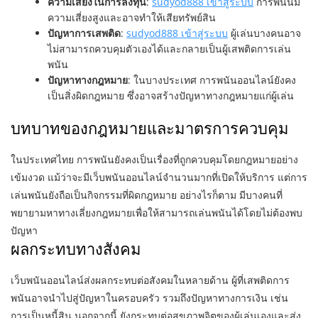
ความเสี่ยงในการลงทุน
:
sudyod888 เข้าสู่ระบบ
การพนันมี
ความเสี่ยงสูงและอาจทำให้เสียทรัพย์สิน
ปัญหาการเสพติด
:
sudyod888 เข้าสู่ระบบ
ผู้เล่นบางคนอาจ
ไม่สามารถควบคุมตัวเองได้และกลายเป็นผู้เสพติดการเล่น
พนัน
ปัญหาทางกฎหมาย
: ในบางประเทศ การพนันออนไลน์ยังคง
เป็นสิ่งผิดกฎหมาย ซึ่งอาจสร้างปัญหาทางกฎหมายแก่ผู้เล่น
บทบาทของกฎหมายและมาตรการควบคุม
ในประเทศไทย การพนันยังคงเป็นเรื่องที่ถูกควบคุมโดยกฎหมายอย่าง
เข้มงวด แม้ว่าจะมีเว็บพนันออนไลน์จำนวนมากที่เปิดให้บริการ แต่การ
เล่นพนันยังถือเป็นกิจกรรมที่ผิดกฎหมาย อย่างไรก็ตาม มีบางคนที่
พยายามหาทางเลี่ยงกฎหมายเพื่อให้สามารถเล่นพนันได้โดยไม่ต้องพบ
ปัญหา
ผลกระทบทางสังคม
เว็บพนันออนไลน์ส่งผลกระทบต่อสังคมในหลายด้าน ผู้ที่เสพติดการ
พนันอาจนำไปสู่ปัญหาในครอบครัว รวมถึงปัญหาทางการเงิน เช่น
การเป็นหนี้สิน นอกจากนี้ ยังกระทบต่อสุขภาพจิตของผู้เล่นเองและส่ง