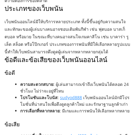
ความต้องการของตลาด
ประเภทของเว็บพนัน
เว็บพนันออนไลน์มีให้บริการหลายประเภท ทั้งนี้ขึ้นอยู่กับความสนใจ
และทักษะของผู้เล่นบางคนอาจชอบเดิมพันกีฬา เช่น ฟุตบอล บาสเก็
ตบอล หรือมวย ในขณะที่บางคนอาจสนใจเกมคาสิโน เช่น บาคาร่า รู
เล็ต สล็อต หรือโป๊กเกอร์ ประเภทของการพนันที่มีให้เลือกหลายรูปแบบ
นี้ทำให้เว็บพนันสามารถดึงดูดผู้เล่นจากหลากหลายกลุ่มได้
ข้อดีและข้อเสียของเว็บพนันออนไลน์
ข้อดี
ความสะดวกสบาย
: ผู้เล่นสามารถเข้าถึงเว็บพนันได้ตลอด 24
ชั่วโมง ไม่ว่าจะอยู่ที่ไหน
โปรโมชันและโบนัส
:
sudyod888
เว็บพนันออนไลน์มักมีโปร
โมชั่นที่น่าสนใจเพื่อดึงดูดลูกค้าใหม่ และรักษาฐานลูกค้าเก่า
การเลือกที่หลากหลาย
: มีเกมและการพนันให้เลือกหลากหลาย
ข้อเสีย