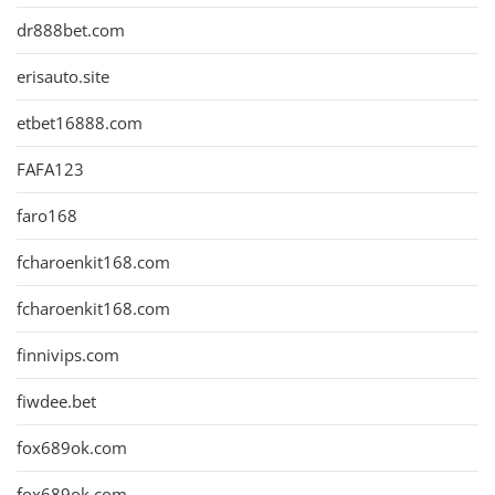
dr888bet.com
erisauto.site
etbet16888.com
FAFA123
faro168
fcharoenkit168.com
fcharoenkit168.com
finnivips.com
fiwdee.bet
fox689ok.com
fox689ok.com