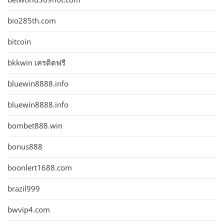
bio285th.com
bitcoin
bkkwin เครดิตฟรี
bluewin8888.info
bluewin8888.info
bombet888.win
bonus888
boonlert1688.com
brazil999
bwvip4.com