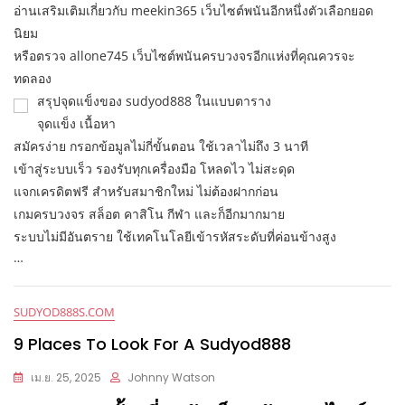
อ่านเสริมเติมเกี่ยวกับ meekin365 เว็บไซต์พนันอีกหนึ่งตัวเลือกยอด
นิยม
หรือตรวจ allone745 เว็บไซต์พนันครบวงจรอีกแห่งที่คุณควรจะ
ทดลอง
สรุปจุดแข็งของ sudyod888 ในแบบตาราง
จุดแข็ง เนื้อหา
สมัครง่าย กรอกข้อมูลไม่กี่ขั้นตอน ใช้เวลาไม่ถึง 3 นาที
เข้าสู่ระบบเร็ว รองรับทุกเครื่องมือ โหลดไว ไม่สะดุด
แจกเครดิตฟรี สำหรับสมาชิกใหม่ ไม่ต้องฝากก่อน
เกมครบวงจร สล็อต คาสิโน กีฬา และก็อีกมากมาย
ระบบไม่มีอันตราย ใช้เทคโนโลยีเข้ารหัสระดับที่ค่อนข้างสูง
…
SUDYOD888S.COM
9 Places To Look For A Sudyod888
เม.ย. 25, 2025
Johnny Watson