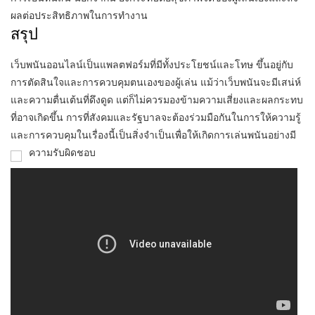
ผลต่อประสิทธิภาพในการทำงาน
สรุป
เว็บพนันออนไลน์เป็นแพลตฟอร์มที่มีทั้งประโยชน์และโทษ ขึ้นอยู่กับ
การตัดสินใจและการควบคุมตนเองของผู้เล่น แม้ว่าเว็บพนันจะมีเสน่ห์
และความตื่นเต้นที่ดึงดูด แต่ก็ไม่ควรมองข้ามความเสี่ยงและผลกระทบ
ที่อาจเกิดขึ้น การที่สังคมและรัฐบาลจะต้องร่วมมือกันในการให้ความรู้
และการควบคุมในเรื่องนี้เป็นสิ่งจำเป็นเพื่อให้เกิดการเล่นพนันอย่างมี
ความรับผิดชอบ