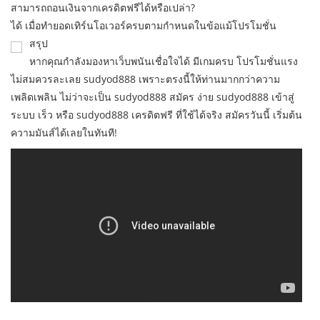
สามารถถอนเงินจากเครดิตฟรีได้หรือเปล่า?
ได้ เมื่อทำยอดเทิร์นโอเวอร์ครบตามกำหนดในข้อแม้โปรโมชั่น
สรุป
หากคุณกำลังมองหาเว็บพนันเชื่อใจได้ มีเกมครบ โปรโมชั่นแรง
ไม่สมควรละเลย sudyod888 เพราะตรงนี้ให้ท่านมากกว่าความ
เพลิดเพลิน ไม่ว่าจะเป็น sudyod888 สมัคร ง่าย sudyod888 เข้าสู่
ระบบ เร็ว หรือ sudyod888 เครดิตฟรี ที่ใช้ได้จริง สมัครวันนี้ เริ่มต้น
ความมันส์ได้เลยในทันที!