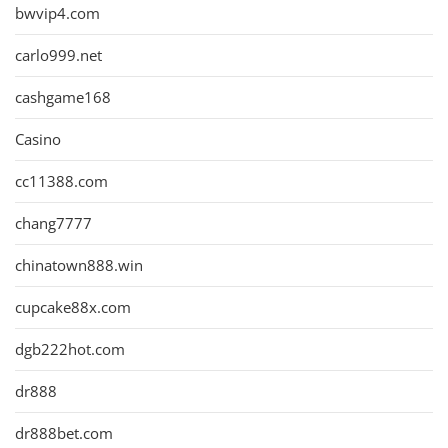
bwvip4.com
carlo999.net
cashgame168
Casino
cc11388.com
chang7777
chinatown888.win
cupcake88x.com
dgb222hot.com
dr888
dr888bet.com