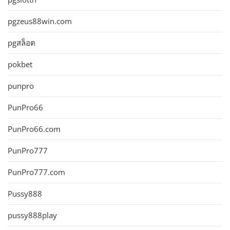
pgzeus88win.com
pgสล็อต
pokbet
punpro
PunPro66
PunPro66.com
PunPro777
PunPro777.com
Pussy888
pussy888play