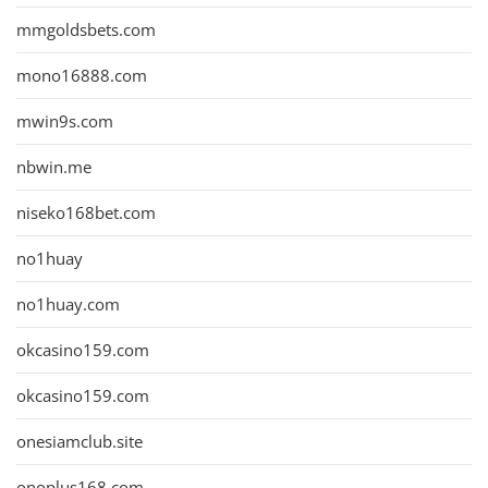
mmgoldsbets.com
mono16888.com
mwin9s.com
nbwin.me
niseko168bet.com
no1huay
no1huay.com
okcasino159.com
okcasino159.com
onesiamclub.site
onoplus168.com