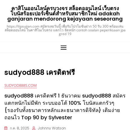
Skip
คาสิโนออนไลน์ครบวงจร สล็อตออนไลน์ เว็บตรง
to
โบนัสร้อยเปอร์เซ็นต์สำหรับสมาชิกใหม่ adakah
content
ganjaran mendorong kejayaan seseorang
https://tipsujian.com สมัครเลยวันนี้ เพื่อรับโปรโมชั่นฝาก 50 รับ 300 พร้อมเล่น
สล็อตออนไลน์ ในคาสิโนเว็บตรง แตกไว จัดหนัก contoh soalan peperiksaan jpa
gred 19
sudyod888 เครดิตฟรี
SUDYOD888S.COM
sudyod888 เครดิตฟรี 1 ธันวาคม sudyod888 สมัคร
แตกหนักไม่มีพัก ระบบออโต้ 100% โบนัสแตกรัวๆ
{รองรับทั้งธนาคารหลักและธนาคารดิจิทัล} เติมง่าย
ถอนไว Top 90 by Sylvester
ก.ค. 8, 2025
Johnny Watson