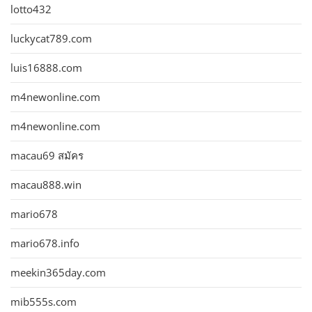
lotto432
luckycat789.com
luis16888.com
m4newonline.com
m4newonline.com
macau69 สมัคร
macau888.win
mario678
mario678.info
meekin365day.com
mib555s.com