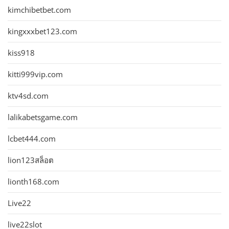
kimchibetbet.com
kingxxxbet123.com
kiss918
kitti999vip.com
ktv4sd.com
lalikabetsgame.com
lcbet444.com
lion123สล็อต
lionth168.com
Live22
live22slot