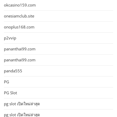
okcasino159.com
onesiamclub.site
onoplus168.com
p2vvip
pananthai99.com
pananthai99.com
panda555
PG
PG Slot
pg slot เปิดใหม่ล่าสุด
pg slot เปิดใหม่ล่าสุด