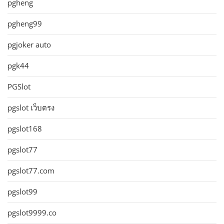
pgheng
pgheng99
pgjoker auto
pgk44
PGSlot
pgslot เว็บตรง
pgslot168
pgslot77
pgslot77.com
pgslot99
pgslot9999.co