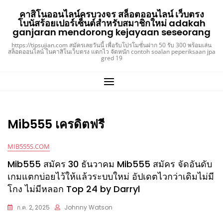
Skip
คาสิโนออนไลน์ครบวงจร สล็อตออนไลน์ เว็บตรง
to
โบนัสร้อยเปอร์เซ็นต์สำหรับสมาชิกใหม่ adakah
content
ganjaran mendorong kejayaan seseorang
https://tipsujian.com สมัครเลยวันนี้ เพื่อรับโปรโมชั่นฝาก 50 รับ 300 พร้อมเล่น
สล็อตออนไลน์ ในคาสิโนเว็บตรง แตกไว จัดหนัก contoh soalan peperiksaan jpa
gred 19
Mib555 เครดิตฟรี
MIB555S.COM
Mib555 สมัคร 30 ธันวาคม Mib555 สมัคร จัดอันดับ
เกมแตกบ่อยไว้ให้แล้วระบบใหม่ อัปเดตไวกว่าเดิมไม่มี
โกง ไม่มีหลอก Top 24 by Darryl
ก.ค. 2, 2025
Johnny Watson