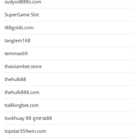
sudyod888s.com
SuperGame Slot
t88golds.com
tangtem168
temmax69
thaisiambet.store
thehulk88
thehulk888.com
tia8kingbet.com
tookhuay 88 ถูกหวย88
topstar359win.com