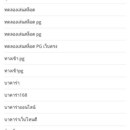
ทดลองเล่นสล็อต
ทดลองเล่นสล็อต pg
ทดลองเล่นสล็อต pg
ทดลองเล่นสล็อต PG เว็บตรง
ทางเข้า pg
ทางเข้าpg
บาคาร่า
บาคาร่า168
บาคาร่าออนไลน์
บาคาร่าเว็บไหนดี