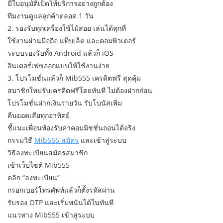
มีใบอนุมัติเปิดให้บริการอย่างถูกต้อง
ทีมงานดูแลลูกค้าตลอด 1 วัน
2. รองรับทุกเครื่องใช้ไม้สอย เล่นได้ทุกที่
ใช้งานผ่านมือถือ แท็บเล็ต และคอมพิวเตอร์
ระบบรองรับทั้ง Android แล้วก็ iOS
อินเตอร์เฟซออกแบบให้ใช้งานง่าย
3. โปรโมชั่นแล้วก็ Mib555 เครดิตฟรี สุดคุ้ม
สมาชิกใหม่รับเครดิตฟรีโดยทันที ไม่ต้องฝากก่อน
โปรโมชั่นฝากเงินรายวัน รับโบนัสเพิ่ม
คืนยอดเสียทุกอาทิตย์
ชี้แนะเพื่อนพ้องรับค่าคอมมิชชั่นถอนได้จริง
กรรมวิธี
Mib555 สมัคร
และเข้าสู่ระบบ
วิธีลงทะเบียนสมัครสมาชิก
เข้าเว็บไซต์ Mib555
คลิก “ลงทะเบียน”
กรอกเบอร์โทรศัพท์แล้วก็ตั้งรหัสผ่าน
รับรอง OTP และเริ่มพนันได้ในทันที
แนวทาง Mib555 เข้าสู่ระบบ