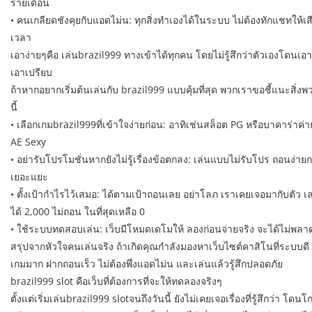
รายเดือน
• คนเกลียดชังคุยกับแอดไม่น: ทุกสิ่งทำเองได้ในระบบ ไม่ต้องทักแชทให้เส
เวลา
เอาง่ายๆคือ เล่นbrazil999 ทางเข้าได้ทุกคน โดยไม่รู้สึกว่าตัวเองโดนเอา
เอาเปรียบ
ถ้าหากอยากเริ่มต้นเล่นกับ brazil999 แบบคุ้มที่สุด พวกเราขอชี้แนะสิ่งพ
นี้
• เลือกเกมbrazil999ที่เข้าใจง่ายก่อน: อาทิเช่นสล็อต PG หรือบาคาร่าค่า
AE Sexy
• อย่ารับโปรโมชั่นหากยังไม่รู้เรื่องข้อตกลง: เล่นแบบไม่รับโปร ถอนง่ายก
เยอะแยะ
• ตั้งเป้ากำไรไว้เสมอ: ได้ตามเป้าถอนเลย อย่าโลภ เราเคยเจอมากับตัว เล
ได้ 2,000 ไม่ถอน ในที่สุดเหลือ 0
• ใช้ระบบทดสอบเล่น: เว็บมีโหมดเดโมให้ ลองก่อนจ่ายจริง จะได้ไม่พลา
สรุปจากหัวใจคนเล่นจริง ถ้าเกิดคุณกำลังมองหาเว็บไซต์คาสิโนที่ระบบดี
เกมมาก ฝากถอนเร็ว ไม่ต้องพึ่งแอดไม่น และเล่นแล้วรู้สึกปลอดภัย
brazil999 slot คือเว็บที่ต้องการที่จะให้ทดลองจริงๆ
ตั้งแต่เริ่มเล่นbrazil999 slotจนถึงวันนี้ ยังไม่เคยเจอเรื่องที่รู้สึกว่า โดนโ