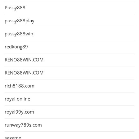
Pussy888
pussy888play
pussy888win
redkong89
RENO88WIN.COM
RENO88WIN.COM
rich8188.com
royal online
royal99y.com
runway789s.com
sagame