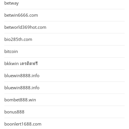
betway
betwin6666.com
betworld369hot.com
bio285th.com
bitcoin
bkkwin เครดิตฟรี
bluewin8888.info
bluewin8888.info
bombet888.win
bonus888
boonlert1688.com