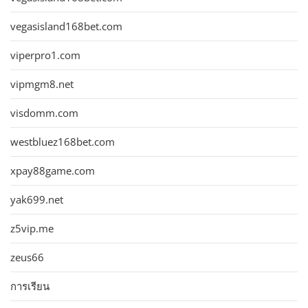
vegasisland168bet.com
viperpro1.com
vipmgm8.net
visdomm.com
westbluez168bet.com
xpay88game.com
yak699.net
z5vip.me
zeus66
การเรียน