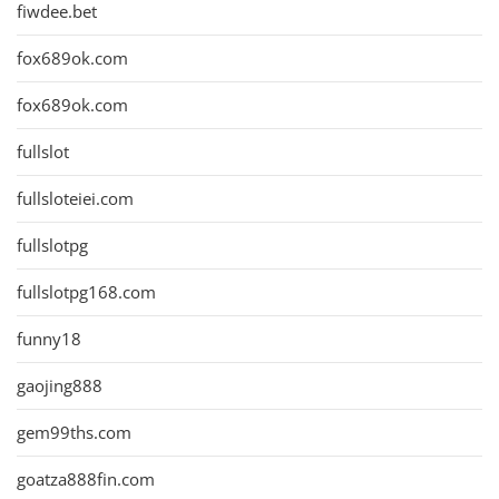
fiwdee.bet
fox689ok.com
fox689ok.com
fullslot
fullsloteiei.com
fullslotpg
fullslotpg168.com
funny18
gaojing888
gem99ths.com
goatza888fin.com