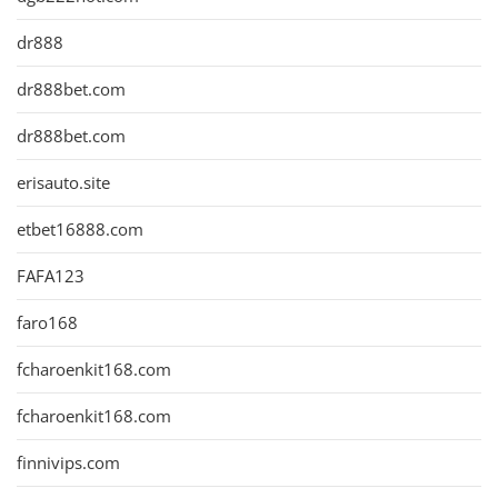
dr888
dr888bet.com
dr888bet.com
erisauto.site
etbet16888.com
FAFA123
faro168
fcharoenkit168.com
fcharoenkit168.com
finnivips.com