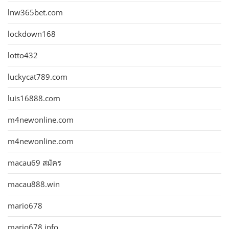
lnw365bet.com
lockdown168
lotto432
luckycat789.com
luis16888.com
m4newonline.com
m4newonline.com
macau69 สมัคร
macau888.win
mario678
mario678.info