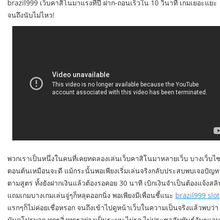
brazil999 เว็บคาสิโนมาแรงที่ปี ฝาก-ถอนเร็วใน 10 วินาที เกมเยอะแยะ
จนถึงนับไม่ไหว!
พวกเราเป็นหนึ่งในคนที่เคยทดลองเล่นเว็บคาสิโนมาหลายเว็บ บางเว็บไซ
ตอนต้นเหมือนจะดี แม้กระนั้นพอเพียงเริ่มเล่นจริงกลับประสบพบเจอปัญห
ตามสูตร ทั้งยังฝากเงินแล้วต้องรอคอย 30 นาที เบิกเงินจำเป็นต้องแจ้งสลิ
แถมเกมบางเกมเล่นจู่ๆก็หลุดออกนิ่ง พอเพียงมีเพื่อนชี้แนะ
brazil999 slot
แรกๆก็ไม่ค่อยเชื่อหรอก จนถึงเข้าไปดูหน้าเว็บในความเป็นจริงแล้วพบว่า
มันดูโปรมาก ทุกๆสิ่งทุกๆอย่างเป็นระบบ ไม่รก ไม่ประชาสัมพันธ์วับๆแว