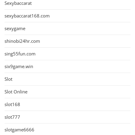
Sexybaccarat
sexybaccarat168.com
sexygame
shinobi24hr.com
sing55fun.com
six9game.win
Slot
Slot Online
slot168
slot777
slotgame6666