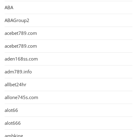
ABA
ABAGroup2
acebet789.com
acebet789.com
aden168ss.com
adm789.info
allbet24hr
allone745s.com
alot66
alot666
ambking