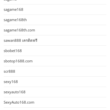
sagame168
sagame168th
sagame168th.com
sawan888 เครดิตฟรี
sbobet168
sbotop1688.com
scr888
sexy168
sexyauto168
SexyAuto168.com