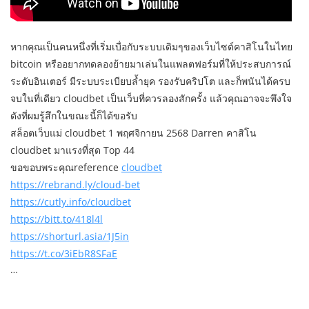
หากคุณเป็นคนหนึ่งที่เริ่มเบื่อกับระบบเดิมๆของเว็บไซต์คาสิโนในไทย
bitcoin หรืออยากทดลองย้ายมาเล่นในแพลตฟอร์มที่ให้ประสบการณ์
ระดับอินเตอร์ มีระบบระเบียบล้ำยุค รองรับคริปโต และก็พนันได้ครบ
จบในที่เดียว cloudbet เป็นเว็บที่ควรลองสักครั้ง แล้วคุณอาจจะพึงใจ
ดังที่ผมรู้สึกในขณะนี้ก็ได้ขอรับ
สล็อตเว็บแม่ cloudbet 1 พฤศจิกายน 2568 Darren คาสิโน
cloudbet มาแรงที่สุด Top 44
ขอขอบพระคุณreference
cloudbet
https://rebrand.ly/cloud-bet
https://cutly.info/cloudbet
https://bitt.to/418l4l
https://shorturl.asia/1J5in
https://t.co/3iEbR8SFaE
…