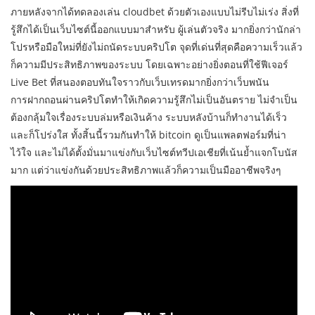
ภายหลังจากได้ทดลองเล่น cloudbet ด้วยตัวเองแบบไม่รีบไม่เร่ง สิ่งที่
รู้สึกได้เป็นเว็บไซต์นี้ออกแบบมาสำหรับ ผู้เล่นตัวจริง มากยิ่งกว่านักล่า
โปรหรือมือใหม่ที่ยังไม่ถนัดระบบคริปโต จุดที่เด่นที่สุดคือความเร็วแล้ว
ก็ความมีประสิทธิภาพของระบบ โดยเฉพาะอย่างยิ่งตอนที่ใช้ฟีเจอร์
Live Bet ที่สนองตอบทันใจราวกับเว็บเทรดมากยิ่งกว่าเว็บพนัน
การฝากถอนผ่านคริปโตทำให้เกิดความรู้สึกไม่เป็นอันตราย ไม่จำเป็น
ต้องกลุ้มใจเรื่องระบบล่มหรือเงินค้าง ระบบหลังบ้านก็ทำงานได้เร็ว
และก็โปร่งใส ทั้งสิ้นนี้รวมกันทำให้ bitcoin ดูเป็นแพลตฟอร์มที่น่า
ไว้ใจ และไม่ได้ตั้งมั่นมาแข่งกับเว็บไซต์ทวีปเอเชียที่เน้นย้ำแจกโบนัส
มาก แต่ว่าแข่งกันด้วยประสิทธิภาพแล้วก็ความเป็นมืออาชีพจริงๆ