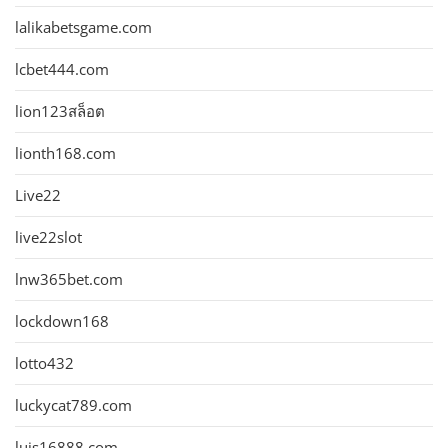
lalikabetsgame.com
lcbet444.com
lion123สล็อต
lionth168.com
Live22
live22slot
lnw365bet.com
lockdown168
lotto432
luckycat789.com
luis16888.com