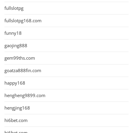
fullslotpg
fullslotpg168.com
funny18
gaojing888
gem99ths.com
goatza888fin.com
happy168
hengheng9899.com
hengjing168
hi6bet.com
hi6bet.com