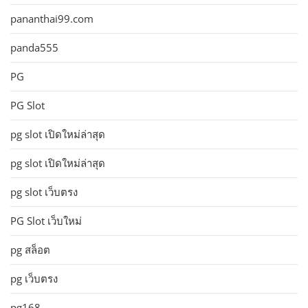
pananthai99.com
panda555
PG
PG Slot
pg slot เปิดใหม่ล่าสุด
pg slot เปิดใหม่ล่าสุด
pg slot เว็บตรง
PG Slot เว็บใหม่
pg สล็อต
pg เว็บตรง
pg168