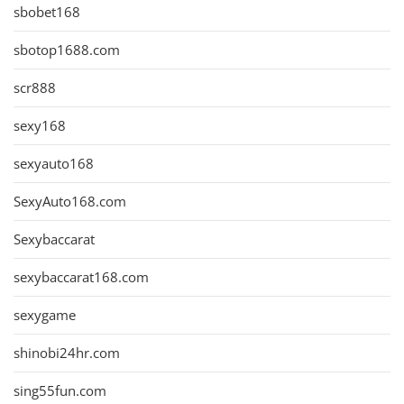
sbobet168
sbotop1688.com
scr888
sexy168
sexyauto168
SexyAuto168.com
Sexybaccarat
sexybaccarat168.com
sexygame
shinobi24hr.com
sing55fun.com