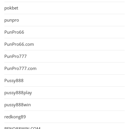
pokbet
punpro
PunPro66
PunPro66.com
PunPro777
PunPro777.com
Pussy888
pussy888play
pussy888win
redkong89
RENO88WIN.COM