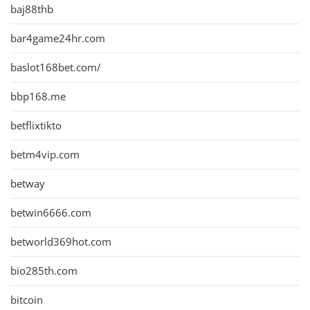
baj88thb
bar4game24hr.com
baslot168bet.com/
bbp168.me
betflixtikto
betm4vip.com
betway
betwin6666.com
betworld369hot.com
bio285th.com
bitcoin