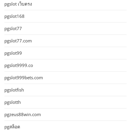
pgslot เว็บตรง
pgslot168
pgslot77
pgslot77.com
pgslot99
pgslot9999.co
pgslot999bets.com
pgslotfish
pgslotth
pgzeus88win.com
pgสล็อต