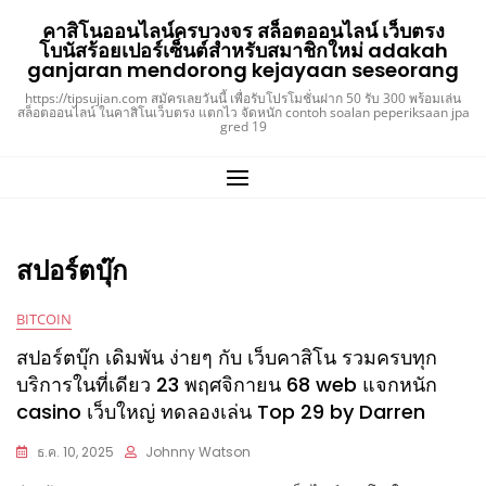
Skip
คาสิโนออนไลน์ครบวงจร สล็อตออนไลน์ เว็บตรง
to
โบนัสร้อยเปอร์เซ็นต์สำหรับสมาชิกใหม่ adakah
content
ganjaran mendorong kejayaan seseorang
https://tipsujian.com สมัครเลยวันนี้ เพื่อรับโปรโมชั่นฝาก 50 รับ 300 พร้อมเล่น
สล็อตออนไลน์ ในคาสิโนเว็บตรง แตกไว จัดหนัก contoh soalan peperiksaan jpa
gred 19
สปอร์ตบุ๊ก
BITCOIN
สปอร์ตบุ๊ก เดิมพัน ง่ายๆ กับ เว็บคาสิโน รวมครบทุก
บริการในที่เดียว 23 พฤศจิกายน 68 web แจกหนัก
casino เว็บใหญ่ ทดลองเล่น Top 29 by Darren
ธ.ค. 10, 2025
Johnny Watson