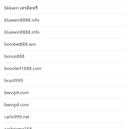
bkkwin เครดิตฟรี
bluewin8888.info
bluewin8888.info
bombet888.win
bonus888
boonlert1688.com
brazil999
bwvip4.com
bwvip4.com
carlo999.net
cashgame168