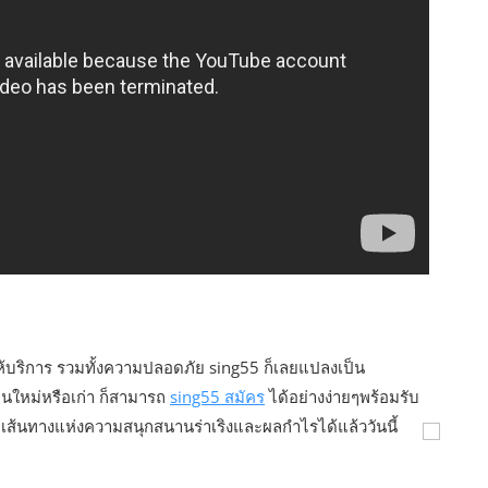
้บริการ รวมทั้งความปลอดภัย sing55 ก็เลยแปลงเป็น
ล่นใหม่หรือเก่า ก็สามารถ
sing55 สมัคร
ได้อย่างง่ายๆพร้อมรับ
มเส้นทางแห่งความสนุกสนานร่าเริงและผลกำไรได้แล้ววันนี้