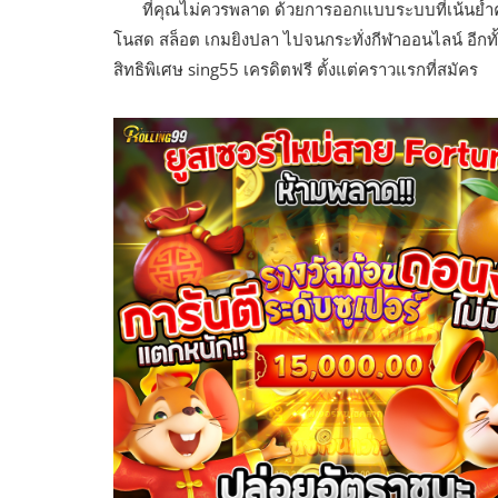
ที่คุณไม่ควรพลาด ด้วยการออกแบบระบบที่เน้นย้ำคว
โนสด สล็อต เกมยิงปลา ไปจนกระทั่งกีฬาออนไลน์ อีกทั้
สิทธิพิเศษ sing55 เครดิตฟรี ตั้งแต่คราวแรกที่สมัคร