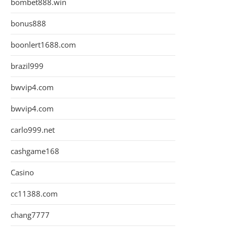
bombet888.win
bonus888
boonlert1688.com
brazil999
bwvip4.com
bwvip4.com
carlo999.net
cashgame168
Casino
cc11388.com
chang7777