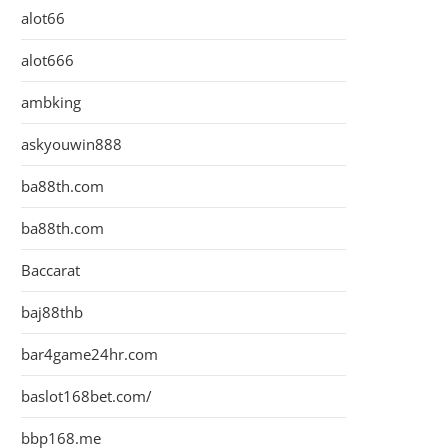
alot66
alot666
ambking
askyouwin888
ba88th.com
ba88th.com
Baccarat
baj88thb
bar4game24hr.com
baslot168bet.com/
bbp168.me