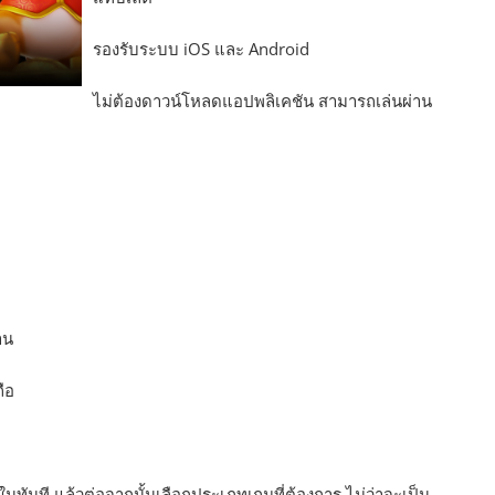
รองรับระบบ iOS และ Android
ไม่ต้องดาวน์โหลดแอปพลิเคชัน สามารถเล่นผ่าน
าน
ือ
ในทันที แล้วต่อจากนั้นเลือกประเภทเกมที่ต้องการ ไม่ว่าจะเป็น