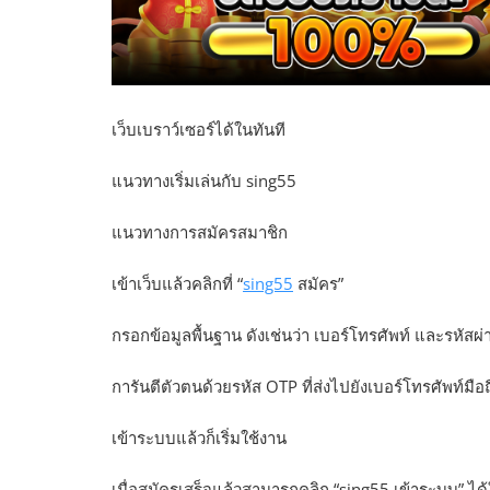
เว็บเบราว์เซอร์ได้ในทันที
แนวทางเริ่มเล่นกับ sing55
แนวทางการสมัครสมาชิก
เข้าเว็บแล้วคลิกที่ “
sing55
สมัคร”
กรอกข้อมูลพื้นฐาน ดังเช่นว่า เบอร์โทรศัพท์ และรหัสผ่
การันตีตัวตนด้วยรหัส OTP ที่ส่งไปยังเบอร์โทรศัพท์มือถ
เข้าระบบแล้วก็เริ่มใช้งาน
เมื่อสมัครเสร็จแล้วสามารถคลิก “sing55 เข้าระบบ” ได้