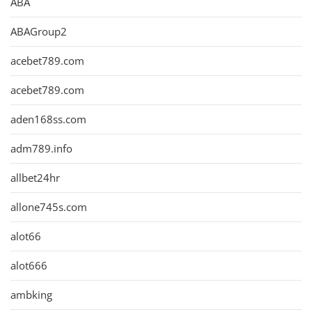
ABA
ABAGroup2
acebet789.com
acebet789.com
aden168ss.com
adm789.info
allbet24hr
allone745s.com
alot66
alot666
ambking