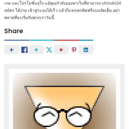
เกม และโปรโมชั่นจุใจ แม้คุณกำลังมองหาเว็บที่สามารถ shinobi24
สมัคร ได้ง่าย เข้าสู่ระบบได้เร็ว แล้วก็แจกเครดิตฟรีแบบจัดเต็ม อย่า
พลาดที่จะเริ่มกับพวกเราวันนี้
Share