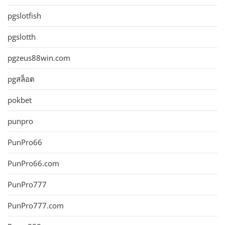
pgslotfish
pgslotth
pgzeus88win.com
pgสล็อต
pokbet
punpro
PunPro66
PunPro66.com
PunPro777
PunPro777.com