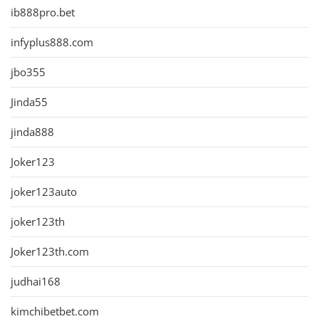
ib888pro.bet
infyplus888.com
jbo355
Jinda55
jinda888
Joker123
joker123auto
joker123th
Joker123th.com
judhai168
kimchibetbet.com