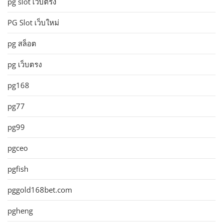
pg slot เว็บตรง
PG Slot เว็บใหม่
pg สล็อต
pg เว็บตรง
pg168
pg77
pg99
pgceo
pgfish
pggold168bet.com
pgheng