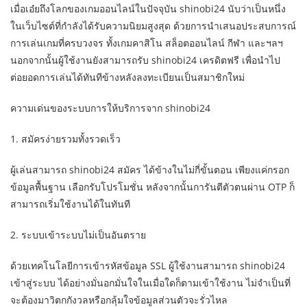
เมื่อเอ๋ยถึงโลกของเกมออนไลน์ในปัจจุบัน shinobi24 นับว่าเป็นหนึ่ง
ในเว็บไซต์ที่กำลังได้รับความนิยมสูงสุด ด้วยการนำเสนอประสบการณ์
การเล่นเกมที่ครบวงจร ทั้งเกมคาสิโน สล็อตออนไลน์ กีฬา และฯลฯ
นอกจากนั้นผู้ใช้งานยังสามารถรับ shinobi24 เครดิตฟรี เพื่อนำไป
ต่อยอดการเล่นได้ทันทีข้างหลังลงทะเบียนเป็นสมาชิกใหม่
ความเด่นของระบบการให้บริการจาก shinobi24
1. สมัครง่ายรวมทั้งรวดเร็ว
ผู้เล่นสามารถ shinobi24 สมัคร ได้ข้างในไม่กี่ขั้นตอน เพียงแค่กรอก
ข้อมูลพื้นฐาน เลือกรับโปรโมชั่น หลังจากนั้นการันตีตัวตนผ่าน OTP ก็
สามารถเริ่มใช้งานได้ในทันที
2. ระบบเข้าระบบไม่เป็นอันตราย
ด้วยเทคโนโลยีการเข้ารหัสข้อมูล SSL ผู้ใช้งานสามารถ shinobi24
เข้าสู่ระบบ ได้อย่างมั่นอกมั่นใจในเมื่อใดก็ตามเข้าใช้งาน ไม่จำเป็นที่
จะต้องมาวิตกกังวลหรือกลุ้มใจข้อมูลส่วนตัวจะรั่วไหล