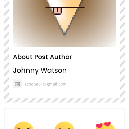
About Post Author
Johnny Watson
seoaba01@gmail.com