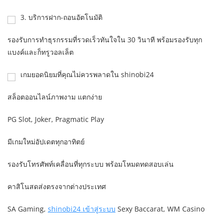
3. บริการฝาก-ถอนอัตโนมัติ
รองรับการทำธุรกรรมที่รวดเร็วทันใจใน 30 วินาที พร้อมรองรับทุก
แบงค์และก็ทรูวอลเล็ต
เกมยอดนิยมที่คุณไม่ควรพลาดใน shinobi24
สล็อตออนไลน์ภาพงาม แตกง่าย
PG Slot, Joker, Pragmatic Play
มีเกมใหม่อัปเดตทุกอาทิตย์
รองรับโทรศัพท์เคลื่อนที่ทุกระบบ พร้อมโหมดทดสอบเล่น
คาสิโนสดส่งตรงจากต่างประเทศ
SA Gaming,
shinobi24 เข้าสู่ระบบ
Sexy Baccarat, WM Casino