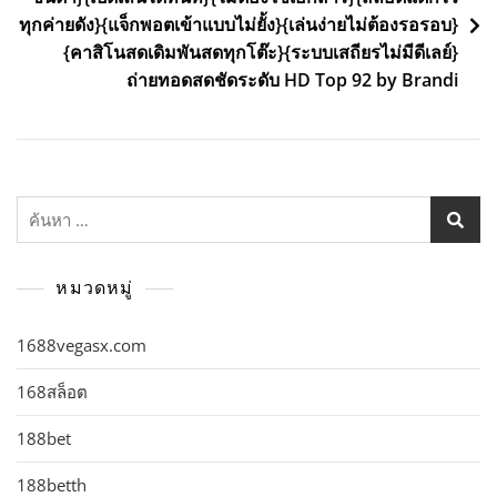
ทุกค่ายดัง}{แจ็กพอตเข้าแบบไม่ยั้ง}{เล่นง่ายไม่ต้องรอรอบ}
{คาสิโนสดเดิมพันสดทุกโต๊ะ}{ระบบเสถียรไม่มีดีเลย์}
ถ่ายทอดสดชัดระดับ HD Top 92 by Brandi
ค้นหา
สำหรับ:
หมวดหมู่
1688vegasx.com
168สล็อต
188bet
188betth