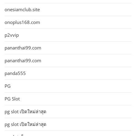
onesiamclub.site
onoplus168.com
p2vvip
pananthai99.com
pananthai99.com
panda555
PG
PG Slot
pg slot เปิดใหม่ล่าสุด
pg slot เปิดใหม่ล่าสุด