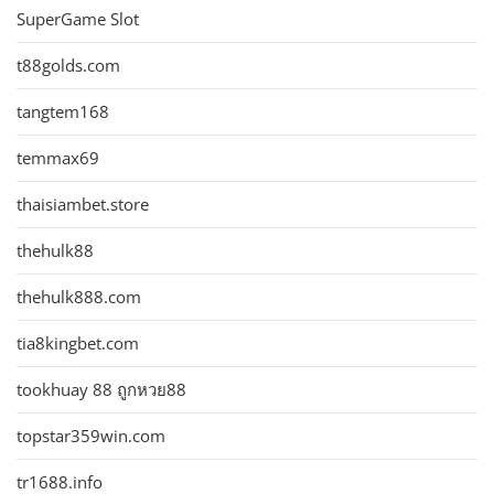
SuperGame Slot
t88golds.com
tangtem168
temmax69
thaisiambet.store
thehulk88
thehulk888.com
tia8kingbet.com
tookhuay 88 ถูกหวย88
topstar359win.com
tr1688.info