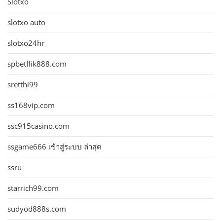
Slotxo
slotxo auto
slotxo24hr
spbetflik888.com
sretthi99
ss168vip.com
ssc915casino.com
ssgame666 เข้าสู่ระบบ ล่าสุด
ssru
starrich99.com
sudyod888s.com