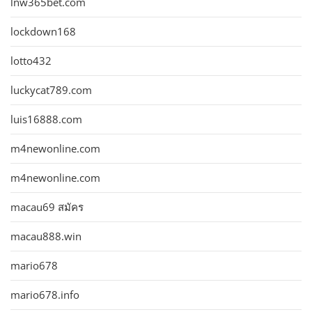
lnw365bet.com
lockdown168
lotto432
luckycat789.com
luis16888.com
m4newonline.com
m4newonline.com
macau69 สมัคร
macau888.win
mario678
mario678.info