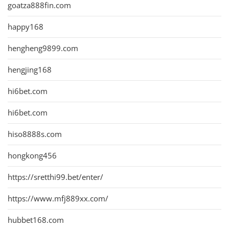
goatza888fin.com
happy168
hengheng9899.com
hengjing168
hi6bet.com
hi6bet.com
hiso8888s.com
hongkong456
https://sretthi99.bet/enter/
https://www.mfj889xx.com/
hubbet168.com