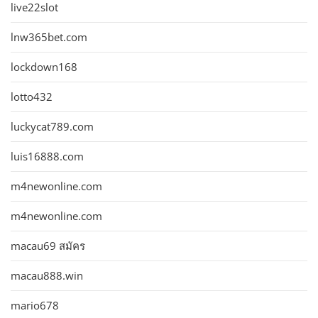
live22slot
lnw365bet.com
lockdown168
lotto432
luckycat789.com
luis16888.com
m4newonline.com
m4newonline.com
macau69 สมัคร
macau888.win
mario678