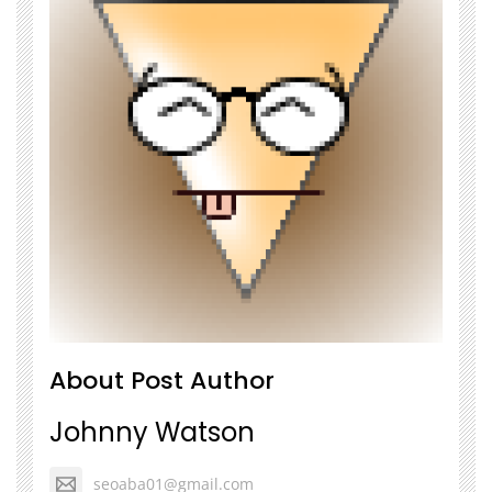
About Post Author
Johnny Watson
seoaba01@gmail.com