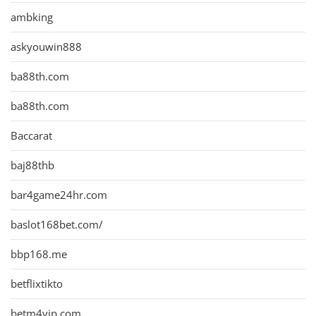
ambking
askyouwin888
ba88th.com
ba88th.com
Baccarat
baj88thb
bar4game24hr.com
baslot168bet.com/
bbp168.me
betflixtikto
betm4vip.com