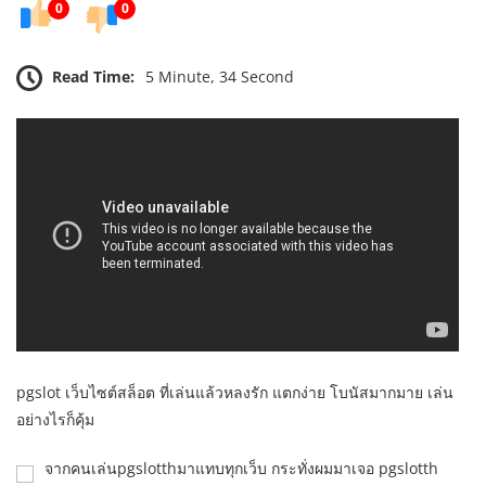
0
0
Read Time:
5 Minute, 34 Second
pgslot เว็บไซต์สล็อต ที่เล่นแล้วหลงรัก แตกง่าย โบนัสมากมาย เล่น
อย่างไรก็คุ้ม
จากคนเล่นpgslotthมาแทบทุกเว็บ กระทั่งผมมาเจอ pgslotth