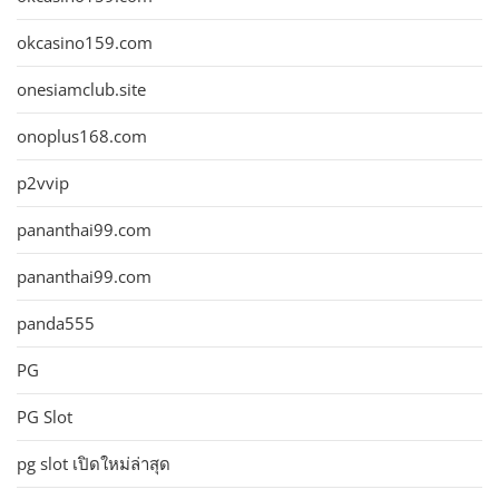
okcasino159.com
onesiamclub.site
onoplus168.com
p2vvip
pananthai99.com
pananthai99.com
panda555
PG
PG Slot
pg slot เปิดใหม่ล่าสุด