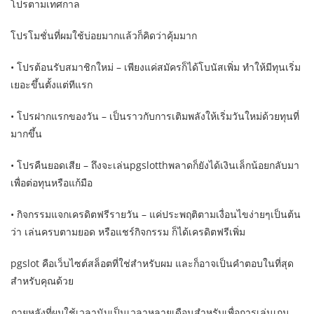
โปรตามเทศกาล
โปรโมชั่นที่ผมใช้บ่อยมากแล้วก็คิดว่าคุ้มมาก
• โปรต้อนรับสมาชิกใหม่ – เพียงแค่สมัครก็ได้โบนัสเพิ่ม ทำให้มีทุนเริ่ม
เยอะขึ้นตั้งแต่ทีแรก
• โปรฝากแรกของวัน – เป็นราวกับการเติมพลังให้เริ่มวันใหม่ด้วยทุนที่
มากขึ้น
• โปรคืนยอดเสีย – ถึงจะเล่นpgslotthพลาดก็ยังได้เงินเล็กน้อยกลับมา
เพื่อต่อทุนหรือแก้มือ
• กิจกรรมแจกเครดิตฟรีรายวัน – แค่ประพฤติตามเงื่อนไขง่ายๆเป็นต้น
ว่า เล่นครบตามยอด หรือแชร์กิจกรรม ก็ได้เครดิตฟรีเพิ่ม
pgslot คือเว็บไซต์สล็อตที่ใช่สำหรับผม และก็อาจเป็นคำตอบในที่สุด
สำหรับคุณด้วย
ภายหลังที่ผมใช้เวลานับเป็นเวลาหลายเดือนสำหรับเพื่อการเล่นเกม