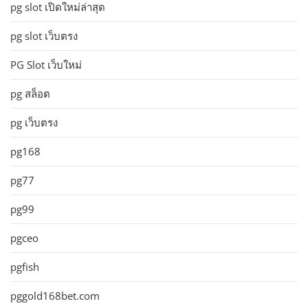
pg slot เปิดใหม่ล่าสุด
pg slot เว็บตรง
PG Slot เว็บใหม่
pg สล็อต
pg เว็บตรง
pg168
pg77
pg99
pgceo
pgfish
pggold168bet.com