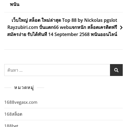
พนัน
เว็บใหญ่ สล็อต ใหม่ล่าสุด Top 88 by Nickolas pgslot
Rayzubiri.com ปั่นแตก66 webแจกหนัก สล็อตเครดิตฟรี
สมัครง่าย รับได้ทันที 14 September 2568 พนันออนไลน์
ค้นหา
สำหรับ:
หมวดหมู่
1688vegasx.com
168สล็อต
188bet