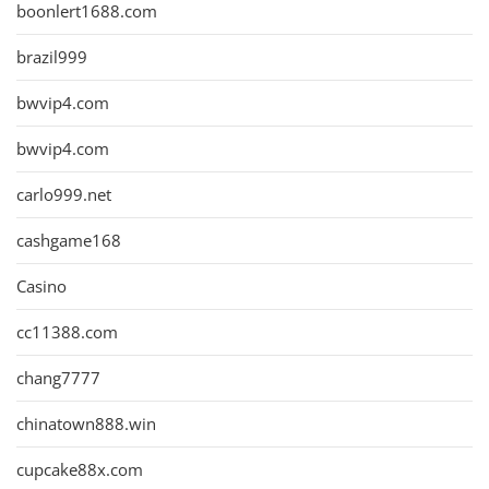
boonlert1688.com
brazil999
bwvip4.com
bwvip4.com
carlo999.net
cashgame168
Casino
cc11388.com
chang7777
chinatown888.win
cupcake88x.com