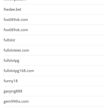
fiwdee.bet
fox689ok.com
fox689ok.com
fullslot
fullsloteiei.com
fullslotpg
fullslotpg168.com
funny18
gaojing888
gem99ths.com